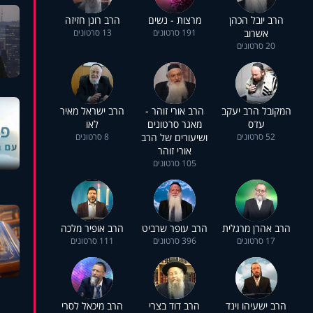
הרב יובל הכהן
מרצות - נשים
הרב רונן חזיזה
אשרוב
191 סרטונים
13 סרטונים
20 סרטונים
המקובל הרב יעקב
הרב אורי זוהר -
הרב ישראל מאיר
עדס
מאגר סרטונים
לאו
52 סרטונים
ושיעורים של הרב
8 סרטונים
אורי זוהר
105 סרטונים
הרב אהרן מרגלית
הרב עופר שרביט
הרב אופיר מלכה
17 סרטונים
396 סרטונים
111 סרטונים
הרב ישעיהו וינד
הרב דוד בצרי
הרב מיכאל לסרי