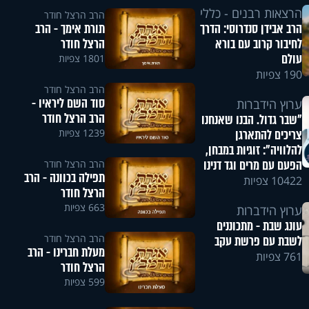
הרצאות רבנים - כללי
הרב הרצל חודר
תורת אימך - הרב
הרב אבידן סנדרוסי: הדרך
הרצל חודר
לחיבור קרוב עם בורא
עולם
1801 צפיות
190 צפיות
הרב הרצל חודר
סוד השם ליראיו -
ערוץ הידברות
הרב הרצל חודר
"שבר גדול. הבנו שאנחנו
1239 צפיות
צריכים להתארגן
להלוויה": זוגיות במבחן,
הפעם עם מרים וגד דנינו
הרב הרצל חודר
תפילה בכוונה - הרב
10422 צפיות
הרצל חודר
663 צפיות
ערוץ הידברות
עונג שבת - מתכוננים
הרב הרצל חודר
לשבת עם פרשת עקב
מעלת חברינו - הרב
761 צפיות
הרצל חודר
599 צפיות