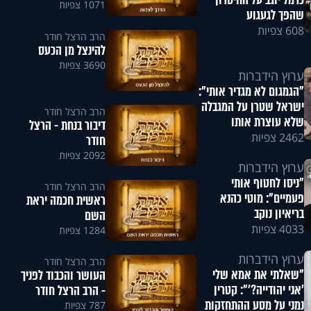
כרמל יוגב על החיסרון
1071 צפיות
שהפך לגעגוע
608 צפיות
הרב הרצל חודר
להינצל מן הכעס
3690 צפיות
ערוץ הידברות
"הגמגום לא מגדיר אותי":
ישראל שטרן על המגבלה
הרב הרצל חודר
שלא עוצרת אותו
דיבור בנחת - הרצל
2462 צפיות
חודר
2092 צפיות
ערוץ הידברות
"ניסו לחטוף אותי
הרב הרצל חודר
פעמיים": מוטי כהנא
ראשית חכמה יראת
בריאיון נוקב
השם
4033 צפיות
1284 צפיות
ערוץ הידברות
הרב הרצל חודר
"שאלתי את אמא שלי
העושר והכבוד לפניך
'אני יהודייה?'": קטרין
- הרב הרצל חודר
נמני על מסע ההתחזקות
787 צפיות