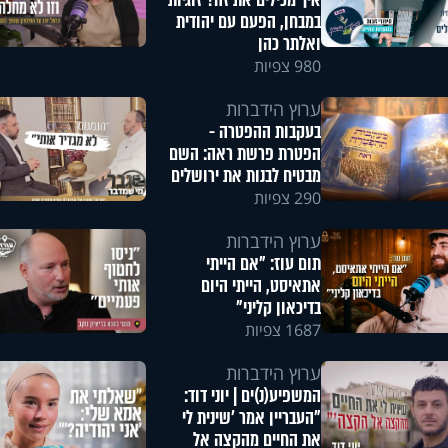
איך מכילים את זה? זוגיות
במבחן, הפעם עם יהודית
ואלתר כהן
980 צפיות
ערוץ הידברות
בעקבות ההפטרה -
הפטרת פרשת ראה: השם
מבטיח לבנות את ירושלים
290 צפיות
ערוץ הידברות
תום עוז: "אם הייתי
אתאיסט, הייתי היום
בדיכאון קליני"
1687 צפיות
ערוץ הידברות
המשפיע(נ)ים | יוני דוד:
"העבריין אמר 'שינית לי
את החיים מהקצה אל