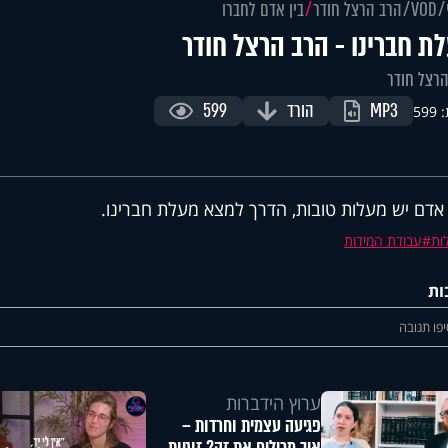
VOD
הרב הרצל חודר
בין אדם לחברו
ת חברינו - הרב הרצל חודר
רצל חודר
MP3
הורד
599
59
אדם יש מעלות טובות, הדרך למצא מעלת חברינו.
ות
עבודת המידות
ות
פו תגובה
ערוץ הידברות
פגיעה עצמית וחרדות –