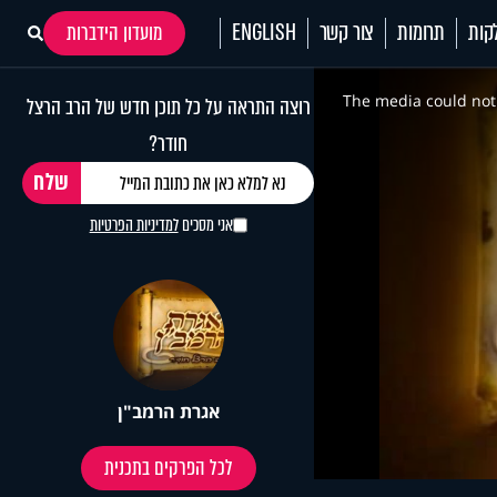
קות
תרומות
צור קשר
ENGLISH
מועדון הידברות
This
is
a
The media could not 
רוצה התראה על כל תוכן חדש של הרב הרצל
modal
window.
חודר?
אני מסכים
למדיניות הפרטיות
אגרת הרמב"ן
לכל הפרקים בתכנית