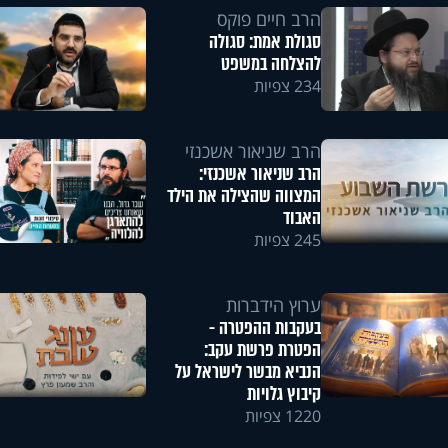
הרב חיים פוקס
סגולת אמת: סגולה
להצלחה במשפט
234 צפיות
הרב שניאור אשכנזי
הרב שניאור אשכנזי:
המצווה שהצילה את הילד
האבוד
245 צפיות
ערוץ הידברות
בעקבות ההפטרה -
הפטרת פרשת עקב:
הנביא מבשר לישראל על
קיבוץ גלויות
1220 צפיות