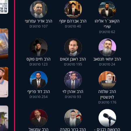
הקאוצ`ר אליהו
הרב אברהם יוסף
הרב אדיר עמרוצי
שירי
40 סרטונים
107 סרטונים
62 סרטונים
הרב יוחאי חנסאב
הרב ראובן זכאים
הרב חיים פוקס
24 סרטונים
195 סרטונים
123 סרטונים
הרב שלמה
הרב אהרן לוי
הרב דוד פריוף
לוינשטיין
93 סרטונים
254 סרטונים
176 סרטונים
הרצאות רבנים -
הרב ברוך בוקרה
הרב עמנואל