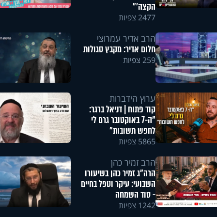
הקצה'"
2477 צפיות
הרב אדיר עמרוצי
חלום אדיר: מקבץ סגולות
259 צפיות
ערוץ הידברות
קוד פתוח | דניאל ברגר:
"ה-7 באוקטובר גרם לי
לחפש תשובות"
5865 צפיות
הרב זמיר כהן
הרה"ג זמיר כהן בשיעורו
השבועי: עיקר וטפל בחיים
- סוד השמחה
1242 צפיות