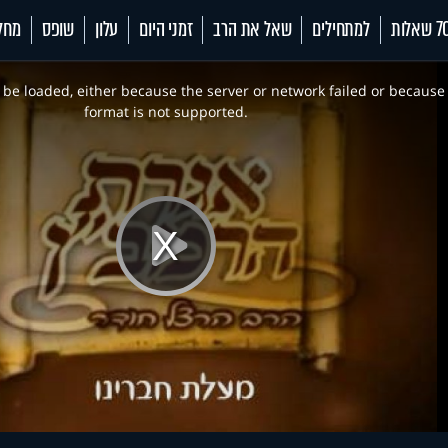
 שאלות
למתחילים
שאל את הרב
זמני היום
עלון
שופס
מחל
be loaded, either because the server or network failed or because
format is not supported.
Play
Video