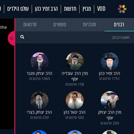
VOD
מגזין
חדשות
הרב זמיר כהן
עולם הילדים
70
רבנים
תוכניות
נושאים
סדנאות
 the
הרב זמיר כהן
מרן הרב עובדיה
הרב יצחק פנגר
1751 סרטונים
יוסף
1063 סרטונים
158 סרטונים
מרן הרב יצחק
הרב יגאל כהן
הרב יצחק בצרי
יוסף
502 סרטונים
239 סרטונים
250 סרטונים