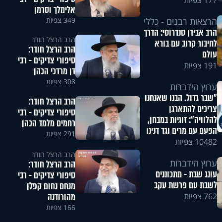
177 צפיות
אלימלך וסרמן
349 צפיות
הרצאות רבנים - כללי
הרב אבידן סנדרוסי: הדרך
הרב הרצל חודר
לחיבור קרוב עם בורא
הרב הרצל חודר:
עולם
סיפורי צדיקים - רבי
191 צפיות
דן מרדכי הכהן
308 צפיות
ערוץ הידברות
"שבר גדול. הבנו שאנחנו
הרב הרצל חודר:
צריכים להתארגן
סיפורי צדיקים - רבי
להלוויה": זוגיות במבחן,
רחמים מלמד הכהן
הפעם עם מרים וגד דנינו
291 צפיות
10482 צפיות
הרב הרצל חודר
ערוץ הידברות
הרב הרצל חודר:
עונג שבת - מתכוננים
סיפורי צדיקים - רבי
לשבת עם פרשת עקב
מנחם נחום קפלן
מהורודנה
762 צפיות
166 צפיות