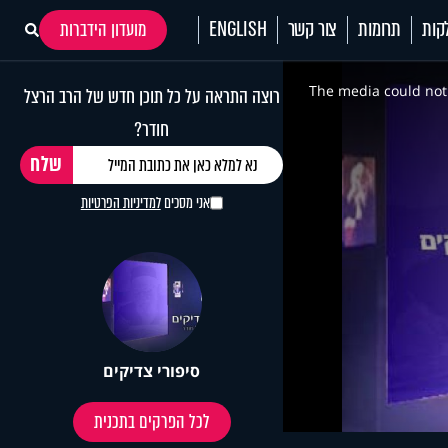
קות
תרומות
צור קשר
ENGLISH
מועדון הידברות
This
is
a
The media could not 
רוצה התראה על כל תוכן חדש של הרב הרצל
modal
window.
חודר?
אני מסכים
למדיניות הפרטיות
סיפורי צדיקים
לכל הפרקים בתכנית