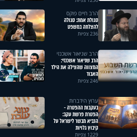
1250 צפיות
הרב חיים פוקס
סגולת אמת: סגולה
להצלחה במשפט
236 צפיות
הרב שניאור אשכנזי
הרב שניאור אשכנזי:
המצווה שהצילה את הילד
האבוד
246 צפיות
ערוץ הידברות
בעקבות ההפטרה -
הפטרת פרשת עקב:
הנביא מבשר לישראל על
קיבוץ גלויות
1229 צפיות