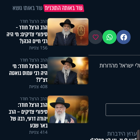
עוד באותה התוכנית
עוד באותו נושא
הרב הרצל חודר
הרב הרצל חודר -
סיפורי צדיקים: מי היה
פייסבוק
ווטסאפ
מועדפים
רבי חיים הכהן?
156 צפיות
הרב הרצל חודר
לי ישראל מהדורות
הרב הרצל חודר: מי
היה רבי עמוס גואטה
זצ"ל?
408 צפיות
הרב הרצל חודר
הרב הרצל חודר:
סיפורי צדיקים – הרב
יהודה דרעי, רבה של
באר שבע
414 צפיות
ערוץ הידברות