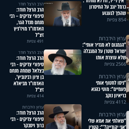
"אין לי יד, וזו לא מחלה":
הרב הרצל חודר
כרמל יוגב על החיסרון
הרב הרצל חודר:
שהפך לגעגוע
סיפורי צדיקים – רבי
854 צפיות
מנחם מנדל הגר,
האדמו"ר מויז'ניץ
זצ"ל
ערוץ הידברות
491 צפיות
"הגמגום לא מגדיר אותי":
ישראל שטרן על המגבלה
הרב הרצל חודר
שלא עוצרת אותו
הרב הרצל חודר:
סיפורי צדיקים - רבי
2566 צפיות
בצלאל שמחה מנחם
ערוץ הידברות
בן ציון רבינוביץ',
"ניסו לחטוף אותי
האדמו"ר מביאלא
פעמיים": מוטי כהנא
זצ"ל
בריאיון נוקב
414 צפיות
4112 צפיות
ערוץ הידברות
הרב הרצל חודר:
ערוץ הידברות
סיפורי צדיקים - רבי
"שאלתי את אמא שלי
ברוך ויסבקר
'אני יהודייה?'": קטרין