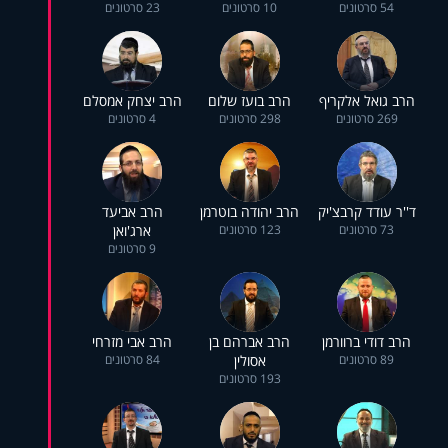
54 סרטונים
10 סרטונים
23 סרטונים
הרב גואל אלקריף
הרב בועז שלום
הרב יצחק אמסלם
269 סרטונים
298 סרטונים
4 סרטונים
ד''ר עודד קרבצ'יק
הרב יהודה בוטרמן
הרב אביעד
73 סרטונים
123 סרטונים
ארג'ואן
9 סרטונים
הרב דודי ברוורמן
הרב אברהם בן
הרב אבי מזרחי
89 סרטונים
אסולין
84 סרטונים
193 סרטונים