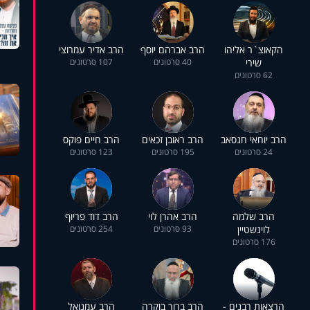
הקאוצ`ר אליהו
הרב אברהם יוסף
הרב אדיר עמרוצי
שירי
40 סרטונים
107 סרטונים
62 סרטונים
הרב יוחאי חנסאב
הרב ראובן זכאים
הרב חיים פוקס
24 סרטונים
195 סרטונים
123 סרטונים
הרב שלמה
הרב אהרן לוי
הרב דוד פריוף
לוינשטיין
93 סרטונים
254 סרטונים
176 סרטונים
הרצאות רבנים -
הרב ברוך בוקרה
הרב עמנואל