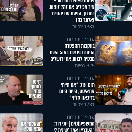
פגיעה עצמית וחרדות –
איך מכילים את זה? זוגיות
במבחן, הפעם עם יהודית
ואלתר כהן
1381 צפיות
ערוץ הידברות
בעקבות ההפטרה -
הפטרת פרשת ראה: השם
מבטיח לבנות את ירושלים
329 צפיות
ערוץ הידברות
תום עוז: "אם הייתי
אתאיסט, הייתי היום
בדיכאון קליני"
1781 צפיות
ערוץ הידברות
המשפיע(נ)ים | יוני דוד:
"העבריין אמר 'שינית לי