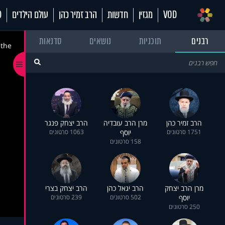
VOD
מגזין
חדשות
הרב זמיר כהן
עולם הילדים
70
רבנים
תוכניות
נושאים
סדנאות
 the
הרב זמיר כהן
מרן הרב עובדיה
הרב יצחק פנגר
1751 סרטונים
יוסף
1063 סרטונים
158 סרטונים
מרן הרב יצחק
הרב יגאל כהן
הרב יצחק בצרי
יוסף
502 סרטונים
239 סרטונים
250 סרטונים