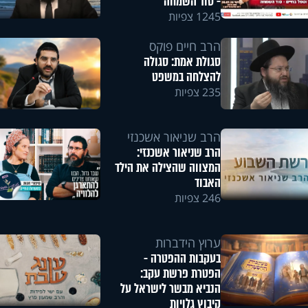
- סוד השמחה
1245 צפיות
הרב חיים פוקס
סגולת אמת: סגולה
להצלחה במשפט
235 צפיות
הרב שניאור אשכנזי
הרב שניאור אשכנזי:
המצווה שהצילה את הילד
האבוד
246 צפיות
ערוץ הידברות
בעקבות ההפטרה -
הפטרת פרשת עקב:
הנביא מבשר לישראל על
קיבוץ גלויות