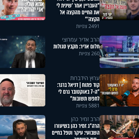
"העבריין אמר 'שינית לי
את החיים מהקצה אל
הקצה'"
2491 צפיות
הרב אדיר עמרוצי
חלום אדיר: מקבץ סגולות
260 צפיות
ערוץ הידברות
קוד פתוח | דניאל ברגר:
"ה-7 באוקטובר גרם לי
לחפש תשובות"
5881 צפיות
הרב זמיר כהן
הרה"ג זמיר כהן בשיעורו
השבועי: עיקר וטפל בחיים