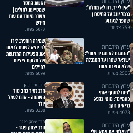
ערוץ הידברות
ואשת החסד
"אין לי יד, וזו לא מחלה":
שמסייעת לחולים |
כרמל יוגב על החיסרון
משדר מיוחד עם ענת
שהפך לגעגוע
הירש
759 צפיות
6879 צפיות
שמירה רוחנית: לירן
ערוץ הידברות
לוי יוצא לשטח לראות
"הגמגום לא מגדיר אותי":
את הפעילות המרגשת
ישראל שטרן על המגבלה
של חלוקת ציציות
שלא עוצרת אותו
לחיילים
2506 צפיות
6099 צפיות
הרב זמיר כהן
ערוץ הידברות
הרב זמיר כהן: סוד
"ניסו לחטוף אותי
השמחה - אדם לעמל
פעמיים": מוטי כהנא
יולד
בריאיון נוקב
3338 צפיות
4073 צפיות
הרב יצחק פנגר
ערוץ הידברות
הרב יצחק פנגר -
"שאלתי את אמא שלי