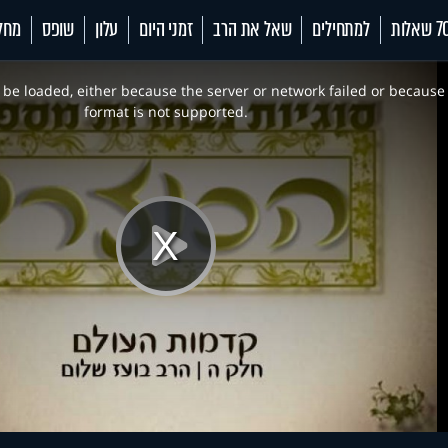
 שאלות
למתחילים
שאל את הרב
זמני היום
עלון
שופס
מחל
be loaded, either because the server or network failed or because
format is not supported.
Play
Video