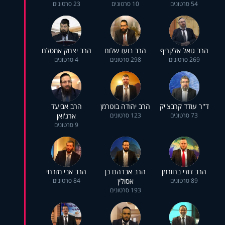
54 סרטונים
10 סרטונים
23 סרטונים
הרב גואל אלקריף
הרב בועז שלום
הרב יצחק אמסלם
269 סרטונים
298 סרטונים
4 סרטונים
ד''ר עודד קרבצ'יק
הרב יהודה בוטרמן
הרב אביעד
73 סרטונים
123 סרטונים
ארג'ואן
9 סרטונים
הרב דודי ברוורמן
הרב אברהם בן
הרב אבי מזרחי
89 סרטונים
אסולין
84 סרטונים
193 סרטונים