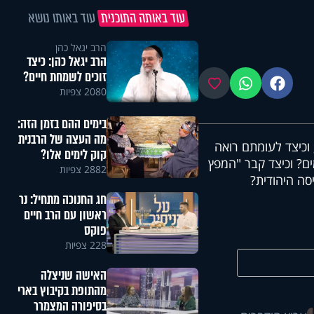
עוד באותה התוכנית
עוד באותו נושא
הרב יגאל כהן
הרב יגאל כהן: כיצד
זוכים לשמחת חיים?
פייסבוק
ווטסאפ
מועדפים
2080 צפיות
בימים ההם בזמן הזה:
מה העצה של הרבנית
 וכיצד לעומתם רואה
קוק לימים אלו?
ים? וכיצד קבר "המפץ
2882 צפיות
סה היהודית?
חג החנוכה מתחיל: נר
ראשון עם הרב חיים
פוקס
228 צפיות
האישה שניצלה
מהתופת בקיבוץ בארי
בסיפורה המצמרר