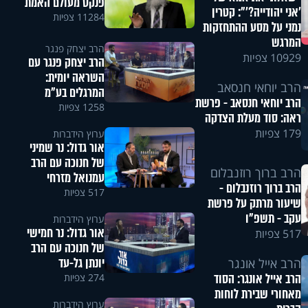
פנקס מעולם האמת
'אני יהודייה?'": קטרין
11284 צפיות
נמני על מסע ההתחזקות
המרגש
הרב יצחק פנגר
10929 צפיות
הרב יצחק פנגר עם
השראה יומית:
הרב יוחאי חנסאב
המרגלים בע"מ
הרב יוחאי חנסאב - פרשת
1258 צפיות
ראה: סוד מעלת הצדקה
179 צפיות
ערוץ הידברות
אור גדול: נר שמיני
של חנוכה עם הרב
הרב ברוך רוזנבלום
עמנואל מזרחי
הרב ברוך רוזנבלום -
517 צפיות
שיעור מרתק על פרשת
עקב - תשפ"ו
ערוץ הידברות
אור גדול: נר חמישי
517 צפיות
של חנוכה עם הרב
יונתן גל-עד
הרב אייל אונגר
הרב אייל אונגר: הסוד
274 צפיות
מאחורי שבירת לוחות
ערוץ הידברות