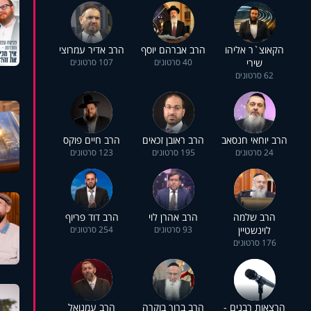
הקאוצ`ר אליהו
הרב אברהם יוסף
הרב אדיר עמרוצי
שירי
40 סרטונים
107 סרטונים
62 סרטונים
הרב יוחאי חנסאב
הרב ראובן זכאים
הרב חיים פוקס
24 סרטונים
195 סרטונים
123 סרטונים
הרב שלמה
הרב אהרן לוי
הרב דוד פריוף
לוינשטיין
93 סרטונים
254 סרטונים
176 סרטונים
הרצאות רבנים -
הרב ברוך בוקרה
הרב עמנואל