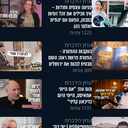
ערוץ הידברות
פגיעה עצמית וחרדות –
איך מכילים את זה? זוגיות
במבחן, הפעם עם יהודית
ואלתר כהן
1223 צפיות
ערוץ הידברות
בעקבות ההפטרה -
הפטרת פרשת ראה: השם
מבטיח לבנות את ירושלים
309 צפיות
ערוץ הידברות
תום עוז: "אם הייתי
אתאיסט, הייתי היום
בדיכאון קליני"
1731 צפיות
ערוץ הידברות
המשפיע(נ)ים | יוני דוד: