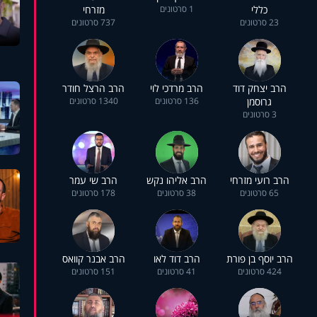
כללי
1 סרטונים
מזרחי
23 סרטונים
737 סרטונים
הרב יצחק דוד
הרב מרדכי לוי
הרב הרצל חודר
גרוסמן
136 סרטונים
1340 סרטונים
3 סרטונים
הרב רועי מזרחי
הרב אליהו נקש
הרב שי עמר
65 סרטונים
38 סרטונים
178 סרטונים
הרב יוסף בן פורת
הרב דוד לאו
הרב אבנר קוואס
424 סרטונים
41 סרטונים
151 סרטונים