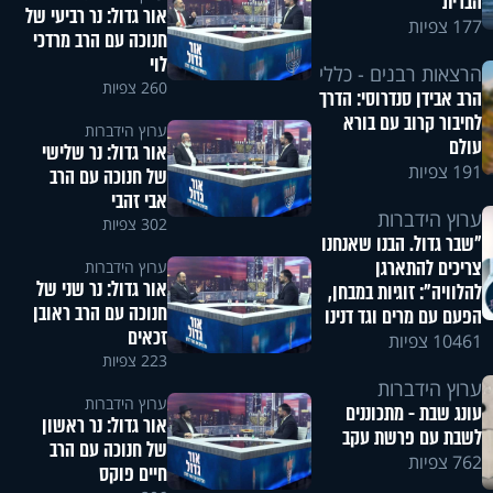
הברית
אור גדול: נר רביעי של
177 צפיות
חנוכה עם הרב מרדכי
לוי
הרצאות רבנים - כללי
260 צפיות
הרב אבידן סנדרוסי: הדרך
לחיבור קרוב עם בורא
ערוץ הידברות
עולם
אור גדול: נר שלישי
191 צפיות
של חנוכה עם הרב
אבי זהבי
ערוץ הידברות
302 צפיות
"שבר גדול. הבנו שאנחנו
צריכים להתארגן
ערוץ הידברות
אור גדול: נר שני של
להלוויה": זוגיות במבחן,
חנוכה עם הרב ראובן
הפעם עם מרים וגד דנינו
זכאים
10461 צפיות
223 צפיות
ערוץ הידברות
ערוץ הידברות
עונג שבת - מתכוננים
אור גדול: נר ראשון
לשבת עם פרשת עקב
של חנוכה עם הרב
762 צפיות
חיים פוקס