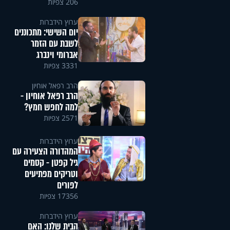
206 צפיות
ערוץ הידברות
יום השישי: מתכוננים
לשבת עם הזמר
אברומי וינברג
3331 צפיות
הרב רפאל אוחיון
הרב רפאל אוחיון -
למה לחפש חמץ?
2571 צפיות
ערוץ הידברות
המהדורה הצעירה עם
גיל קפטן - קסמים
וטריקים מפתיעים
לפורים
17356 צפיות
ערוץ הידברות
הבית שלנו: האם