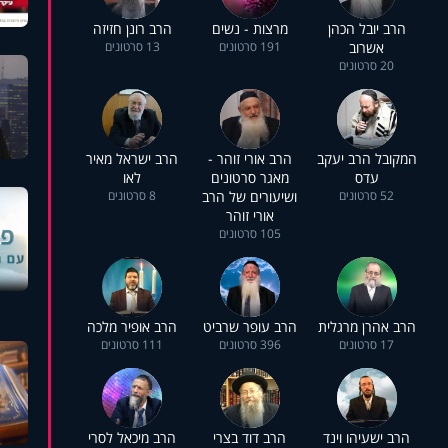
הרב יובל הכהן
מרצות - נשים
הרב רונן חזיזה
אשרוב
191 סרטונים
13 סרטונים
20 סרטונים
המקובל הרב יעקב
הרב אורי זוהר -
הרב ישראל מאיר
עדס
מאגר סרטונים
לאו
52 סרטונים
ושיעורים של הרב
8 סרטונים
אורי זוהר
105 סרטונים
הרב אהרן מרגלית
הרב עופר שרביט
הרב אופיר מלכה
17 סרטונים
396 סרטונים
111 סרטונים
הרב ישעיהו וינד
הרב דוד בצרי
הרב מיכאל לסרי