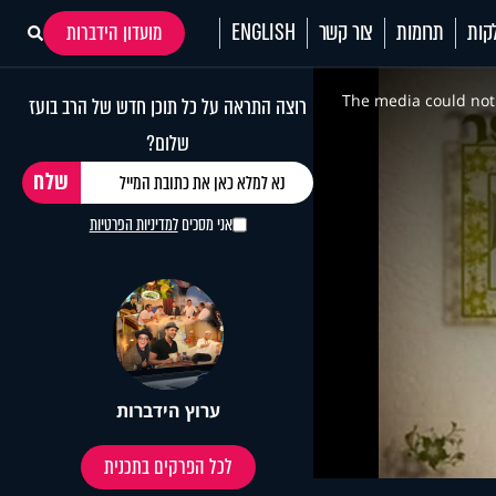
קות
תרומות
צור קשר
ENGLISH
מועדון הידברות
This
is
a
The media could not 
רוצה התראה על כל תוכן חדש של הרב בועז
modal
window.
שלום?
אני מסכים
למדיניות הפרטיות
ערוץ הידברות
לכל הפרקים בתכנית