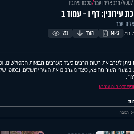
VOD
הרב אליהו עמר
מסכת עירובין
ת עירובין: דף ו - עמוד ב
ליהו עמר
MP3
הורד
211
21
ניתן לערב את רשות הרבים כיצד מערבים מבואות המפולשים, ו
 בשערי העיר מחוצא, כיצד מערבים את העיר ירושלים, ובסופו של
ה.
בין
הדף היומי
גמרא
ות
פו תגובה