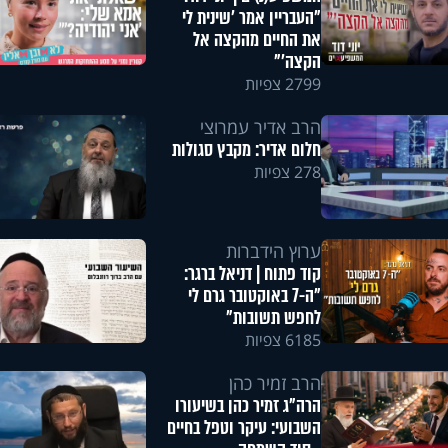
"העבריין אמר 'שינית לי
את החיים מהקצה אל
הקצה'"
2799 צפיות
הרב אדיר עמרוצי
חלום אדיר: מקבץ סגולות
278 צפיות
ערוץ הידברות
קוד פתוח | דניאל ברגר:
"ה-7 באוקטובר גרם לי
לחפש תשובות"
6185 צפיות
הרב זמיר כהן
הרה"ג זמיר כהן בשיעורו
השבועי: עיקר וטפל בחיים