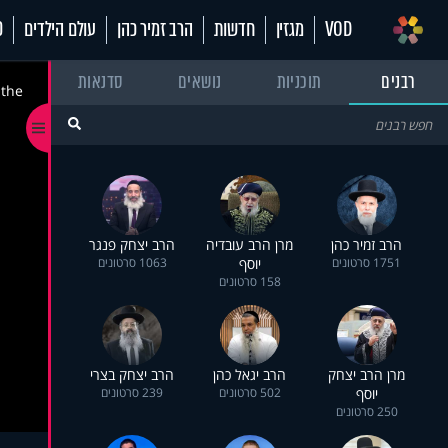
VOD
מגזין
חדשות
הרב זמיר כהן
עולם הילדים
70
רבנים
תוכניות
נושאים
סדנאות
 the
הרב זמיר כהן
מרן הרב עובדיה
הרב יצחק פנגר
1751 סרטונים
יוסף
1063 סרטונים
158 סרטונים
מרן הרב יצחק
הרב יגאל כהן
הרב יצחק בצרי
יוסף
502 סרטונים
239 סרטונים
250 סרטונים