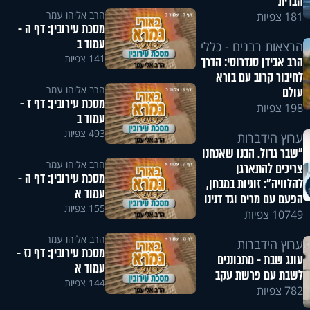
הברית
הרב אליהו עמר
181 צפיות
מסכת עירובין: דף ה -
עמוד ב
הרצאות רבנים - כללי
141 צפיות
הרב אבידן סנדרוסי: הדרך
לחיבור קרוב עם בורא
הרב אליהו עמר
עולם
מסכת עירובין: דף ז -
198 צפיות
עמוד ב
493 צפיות
ערוץ הידברות
"שבר גדול. הבנו שאנחנו
הרב אליהו עמר
צריכים להתארגן
מסכת עירובין: דף ה -
להלוויה": זוגיות במבחן,
עמוד א
הפעם עם מרים וגד דנינו
155 צפיות
10749 צפיות
הרב אליהו עמר
ערוץ הידברות
מסכת עירובין: דף נז -
עונג שבת - מתכוננים
עמוד א
לשבת עם פרשת עקב
144 צפיות
782 צפיות