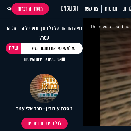
קות
תרומות
צור קשר
ENGLISH
מועדון הידברות
This
is
a
The media could not 
רוצה התראה על כל תוכן חדש של הרב אליהו
modal
window.
עמר?
אני מסכים
למדיניות הפרטיות
מסכת עירובין - הרב אלי עמר
לכל הפרקים בתכנית