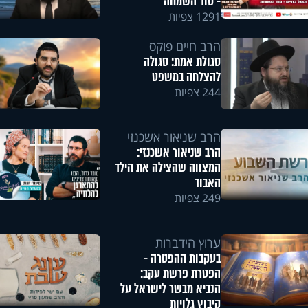
- סוד השמחה
1291 צפיות
הרב חיים פוקס
סגולת אמת: סגולה
להצלחה במשפט
244 צפיות
הרב שניאור אשכנזי
הרב שניאור אשכנזי:
המצווה שהצילה את הילד
האבוד
249 צפיות
ערוץ הידברות
בעקבות ההפטרה -
הפטרת פרשת עקב:
הנביא מבשר לישראל על
קיבוץ גלויות