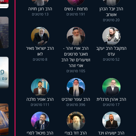
הרב יובל הכהן
מרצות - נשים
הרב רונן חזיזה
אשרוב
191 סרטונים
13 סרטונים
20 סרטונים
המקובל הרב יעקב
הרב אורי זוהר -
הרב ישראל מאיר
עדס
מאגר סרטונים
לאו
52 סרטונים
ושיעורים של הרב
8 סרטונים
אורי זוהר
105 סרטונים
הרב אהרן מרגלית
הרב עופר שרביט
הרב אופיר מלכה
17 סרטונים
396 סרטונים
111 סרטונים
הרב ישעיהו וינד
הרב דוד בצרי
הרב מיכאל לסרי