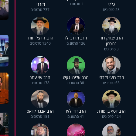
כללי
1 סרטונים
מזרחי
23 סרטונים
737 סרטונים
הרב יצחק דוד
הרב מרדכי לוי
הרב הרצל חודר
גרוסמן
136 סרטונים
1340 סרטונים
3 סרטונים
הרב רועי מזרחי
הרב אליהו נקש
הרב שי עמר
65 סרטונים
38 סרטונים
178 סרטונים
הרב יוסף בן פורת
הרב דוד לאו
הרב אבנר קוואס
424 סרטונים
41 סרטונים
151 סרטונים