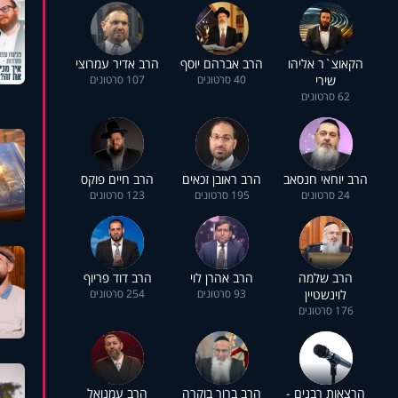
הקאוצ`ר אליהו
הרב אברהם יוסף
הרב אדיר עמרוצי
שירי
40 סרטונים
107 סרטונים
62 סרטונים
הרב יוחאי חנסאב
הרב ראובן זכאים
הרב חיים פוקס
24 סרטונים
195 סרטונים
123 סרטונים
הרב שלמה
הרב אהרן לוי
הרב דוד פריוף
לוינשטיין
93 סרטונים
254 סרטונים
176 סרטונים
הרצאות רבנים -
הרב ברוך בוקרה
הרב עמנואל