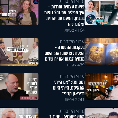
ערוץ הידברות
פגיעה עצמית וחרדות –
איך מכילים את זה? זוגיות
במבחן, הפעם עם יהודית
ואלתר כהן
4164 צפיות
ערוץ הידברות
בעקבות ההפטרה -
הפטרת פרשת ראה: השם
מבטיח לבנות את ירושלים
439 צפיות
ערוץ הידברות
תום עוז: "אם הייתי
אתאיסט, הייתי היום
בדיכאון קליני"
2241 צפיות
ערוץ הידברות
המשפיע(נ)ים | יוני דוד: