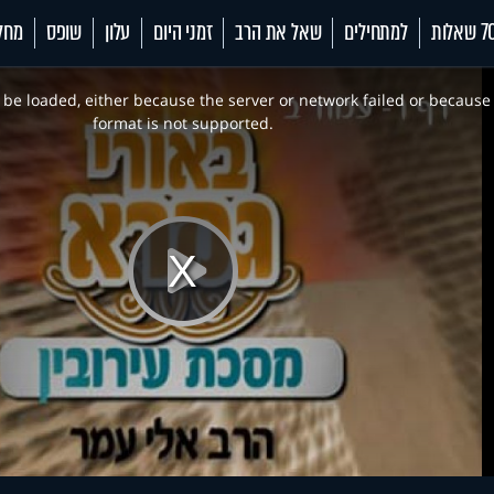
 שאלות
למתחילים
שאל את הרב
זמני היום
עלון
שופס
מחל
be loaded, either because the server or network failed or because
format is not supported.
Play
Video