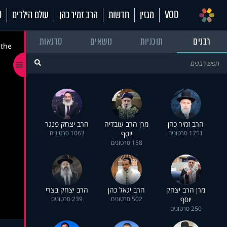
VOD
מגזין
חדשות
הרב זמיר כהן
עולם הילדים
70
רבנים
תוכניות
נושאים
סדנאות
 the
הרב זמיר כהן
מרן הרב עובדיה
הרב יצחק פנגר
1751 סרטונים
יוסף
1063 סרטונים
158 סרטונים
מרן הרב יצחק
הרב יגאל כהן
הרב יצחק בצרי
יוסף
502 סרטונים
239 סרטונים
250 סרטונים