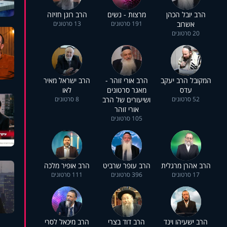
הרב יובל הכהן
מרצות - נשים
הרב רונן חזיזה
אשרוב
191 סרטונים
13 סרטונים
20 סרטונים
המקובל הרב יעקב
הרב אורי זוהר -
הרב ישראל מאיר
עדס
מאגר סרטונים
לאו
52 סרטונים
ושיעורים של הרב
8 סרטונים
אורי זוהר
105 סרטונים
הרב אהרן מרגלית
הרב עופר שרביט
הרב אופיר מלכה
17 סרטונים
396 סרטונים
111 סרטונים
הרב ישעיהו וינד
הרב דוד בצרי
הרב מיכאל לסרי