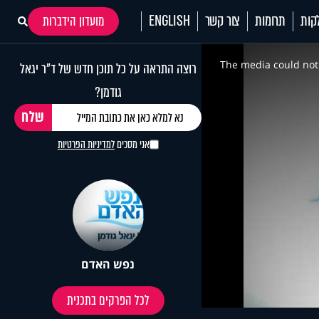
קות
תרומות
צור קשר
ENGLISH
מועדון הידברות
This
is
a
The media could not 
רוצה התראה על כל תוכן חדש של ד"ר יגאל
modal
window.
גודמן?
אני מסכים
למדיניות הפרטיות
נפש האדם
לכל הפרקים בתכנית