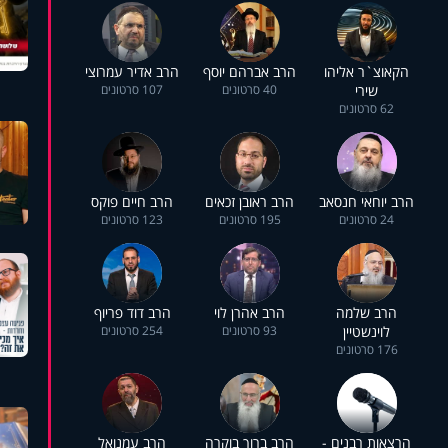
הקאוצ`ר אליהו
הרב אברהם יוסף
הרב אדיר עמרוצי
שירי
40 סרטונים
107 סרטונים
62 סרטונים
הרב יוחאי חנסאב
הרב ראובן זכאים
הרב חיים פוקס
24 סרטונים
195 סרטונים
123 סרטונים
הרב שלמה
הרב אהרן לוי
הרב דוד פריוף
לוינשטיין
93 סרטונים
254 סרטונים
176 סרטונים
הרצאות רבנים -
הרב ברוך בוקרה
הרב עמנואל