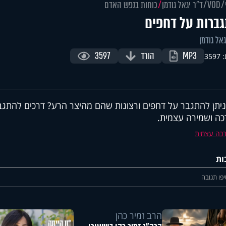
VOD
ד"ר יגאל גודמן
כוחות בנפש האדם
ברות על דחפים
גאל גודמן
MP3
הורד
3597
359
ניתן להתגבר על דחפים ורצונות שהם מהיצר הרע? דרכים להתגב
ה ושמירה עצמית.
כה עצמית
ות
פו תגובה
הרב זמיר כהן