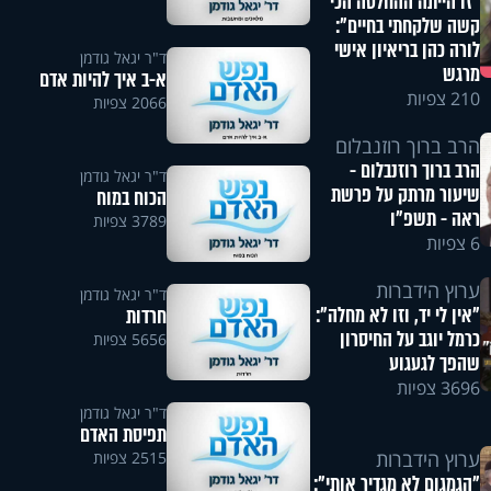
"זו הייתה ההחלטה הכי
קשה שלקחתי בחיים":
לורה כהן בריאיון אישי
ד"ר יגאל גודמן
מרגש
א-ב איך להיות אדם
210 צפיות
2066 צפיות
הרב ברוך רוזנבלום
הרב ברוך רוזנבלום -
ד"ר יגאל גודמן
שיעור מרתק על פרשת
הכוח במוח
ראה - תשפ"ו
3789 צפיות
6 צפיות
ערוץ הידברות
ד"ר יגאל גודמן
"אין לי יד, וזו לא מחלה":
חרדות
כרמל יוגב על החיסרון
5656 צפיות
שהפך לגעגוע
3696 צפיות
ד"ר יגאל גודמן
תפיסת האדם
ערוץ הידברות
2515 צפיות
"הגמגום לא מגדיר אותי":