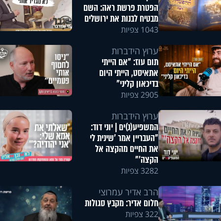
הפטרת פרשת ראה: השם
מבטיח לבנות את ירושלים
1043 צפיות
ערוץ הידברות
תום עוז: "אם הייתי
אתאיסט, הייתי היום
בדיכאון קליני"
2905 צפיות
ערוץ הידברות
המשפיע(נ)ים | יוני דוד:
"העבריין אמר 'שינית לי
את החיים מהקצה אל
הקצה'"
3282 צפיות
הרב אדיר עמרוצי
חלום אדיר: מקבץ סגולות
322 צפיות