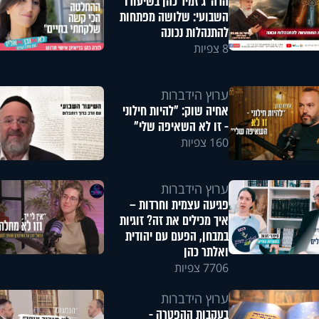
הרה"ג זמיר כהן בשיעורו
השבועי: שלושה מפתחות
להתנהלות נכונה
8 צפיות
ערוץ הידברות
אחיה שוק: "להיות חילוני
- זו לא השאיפה שלי"
160 צפיות
ערוץ הידברות
פגיעה עצמית וחרדות –
איך מכילים את זה? זוגיות
במבחן, הפעם עם יהודית
ואלתר כהן
7706 צפיות
ערוץ הידברות
בעקבות ההפטרה -