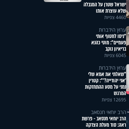
ישראל שטרן על המגבלה
שלא עוצרת אותו
4460 צפיות
ערוץ הידברות
"ניסו לחטוף אותי
פעמיים": מוטי כהנא
בריאיון נוקב
6045 צפיות
ערוץ הידברות
"שאלתי את אמא שלי
'אני יהודייה?'": קטרין
נמני על מסע ההתחזקות
המרגש
12695 צפיות
הרב יוחאי חנסאב
הרב יוחאי חנסאב - פרשת
ראה: סוד מעלת הצדקה