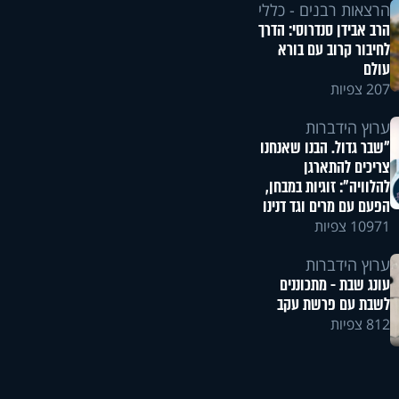
הרצאות רבנים - כללי
הרב אבידן סנדרוסי: הדרך
לחיבור קרוב עם בורא
עולם
207 צפיות
ערוץ הידברות
"שבר גדול. הבנו שאנחנו
צריכים להתארגן
להלוויה": זוגיות במבחן,
הפעם עם מרים וגד דנינו
10971 צפיות
ערוץ הידברות
עונג שבת - מתכוננים
לשבת עם פרשת עקב
812 צפיות