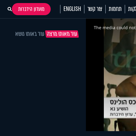
קות
תרומות
צור קשר
ENGLISH
מועדון הידברות
This
is
a
The media could not 
modal
עוד מאותו מרצה
עוד באותו נושא
window.