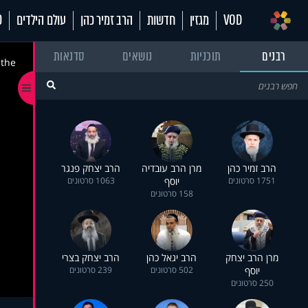
VOD
מגזין
חדשות
הרב זמיר כהן
עולם הילדים
70
רבנים
תוכניות
נושאים
סדנאות
 the
הרב זמיר כהן
מרן הרב עובדיה
הרב יצחק פנגר
1751 סרטונים
יוסף
1063 סרטונים
158 סרטונים
מרן הרב יצחק
הרב יגאל כהן
הרב יצחק בצרי
יוסף
502 סרטונים
239 סרטונים
250 סרטונים