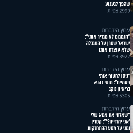
שהפך לגעגוע
2999 צפיות
ערוץ הידברות
"הגמגום לא מגדיר אותי":
ישראל שטרן על המגבלה
שלא עוצרת אותו
3922 צפיות
ערוץ הידברות
"ניסו לחטוף אותי
פעמיים": מוטי כהנא
בריאיון נוקב
5305 צפיות
ערוץ הידברות
"שאלתי את אמא שלי
'אני יהודייה?'": קטרין
נמני על מסע ההתחזקות