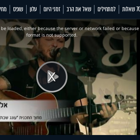
 שאלות
למתחילים
שאל את הרב
זמני היום
עלון
שופס
מחל
be loaded, either because the server or network failed or because
format is not supported.
Play
Video