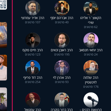
הקאוצ`ר אליהו
הרב אברהם יוסף
הרב אדיר עמרוצי
שירי
40 סרטונים
107 סרטונים
62 סרטונים
הרב יוחאי חנסאב
הרב ראובן זכאים
הרב חיים פוקס
24 סרטונים
195 סרטונים
123 סרטונים
הרב שלמה
הרב אהרן לוי
הרב דוד פריוף
לוינשטיין
93 סרטונים
254 סרטונים
176 סרטונים
הרצאות רבנים -
הרב ברוך בוקרה
הרב עמנואל