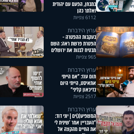
במבחן, הפעם עם יהודית
ואלתר כהן
6112 צפיות
ערוץ הידברות
בעקבות ההפטרה -
הפטרת פרשת ראה: השם
מבטיח לבנות את ירושלים
965 צפיות
ערוץ הידברות
תום עוז: "אם הייתי
אתאיסט, הייתי היום
בדיכאון קליני"
2517 צפיות
ערוץ הידברות
המשפיע(נ)ים | יוני דוד:
"העבריין אמר 'שינית לי
את החיים מהקצה אל