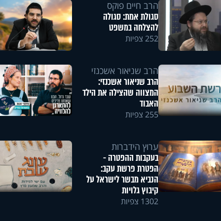
הרב חיים פוקס
סגולת אמת: סגולה
להצלחה במשפט
252 צפיות
הרב שניאור אשכנזי
הרב שניאור אשכנזי:
המצווה שהצילה את הילד
האבוד
255 צפיות
ערוץ הידברות
בעקבות ההפטרה -
הפטרת פרשת עקב:
הנביא מבשר לישראל על
קיבוץ גלויות
1302 צפיות