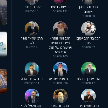
הרב יובל הכהן
מרצות - נשים
הרב רונן חזיזה
אשרוב
191 סרטונים
13 סרטונים
20 סרטונים
המקובל הרב יעקב
הרב אורי זוהר -
הרב ישראל מאיר
עדס
מאגר סרטונים
לאו
52 סרטונים
ושיעורים של הרב
8 סרטונים
אורי זוהר
105 סרטונים
הרב אהרן מרגלית
הרב עופר שרביט
הרב אופיר מלכה
17 סרטונים
396 סרטונים
111 סרטונים
הרב ישעיהו וינד
הרב דוד בצרי
הרב מיכאל לסרי