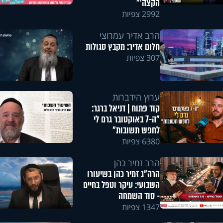
הקצה'"
2992 צפיות
הרב אדיר עמרוצי
חלום אדיר: מקבץ סגולות
307 צפיות
ערוץ הידברות
קוד פתוח | דניאל ברגר:
"ה-7 באוקטובר גרם לי
לחפש תשובות"
6380 צפיות
הרב זמיר כהן
הרה"ג זמיר כהן בשיעורו
השבועי: עיקר וטפל בחיים
- סוד השמחה
1347 צפיות