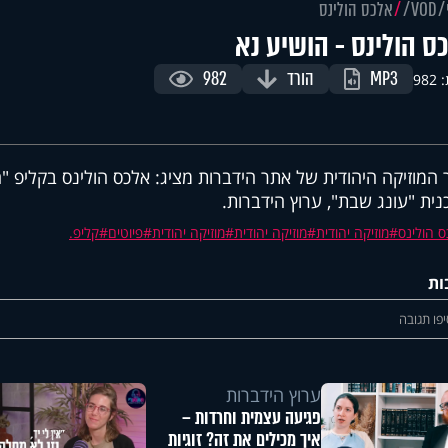
VOD
אלכס הולינס
ס הולינס - הושיע נא
MP3
הורד
982
98
 המוזיקה היהודית של אתר הידברות מציג: אלכס הולינס בקליפ "ה
נית "עונג שבת", ערוץ הידברות.
 הולינס
מוזיקה יהודית
מוזיקה יהודית
מוזיקה יהודית
פיוטים
קליפ.
ות
פו תגובה
ערוץ הידברות
פגיעה עצמית וחרדות –
איך מכילים את זה? זוגיות