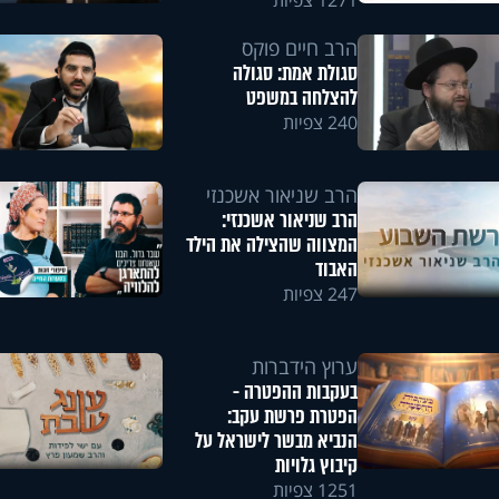
1271 צפיות
הרב חיים פוקס
סגולת אמת: סגולה
להצלחה במשפט
240 צפיות
הרב שניאור אשכנזי
הרב שניאור אשכנזי:
המצווה שהצילה את הילד
האבוד
247 צפיות
ערוץ הידברות
בעקבות ההפטרה -
הפטרת פרשת עקב:
הנביא מבשר לישראל על
קיבוץ גלויות
1251 צפיות