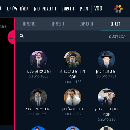
VOD
מגזין
חדשות
הרב זמיר כהן
עולם הילדים
70
רבנים
תוכניות
נושאים
סדנאות
 the
הרב זמיר כהן
מרן הרב עובדיה
הרב יצחק פנגר
1751 סרטונים
יוסף
1063 סרטונים
158 סרטונים
מרן הרב יצחק
הרב יגאל כהן
הרב יצחק בצרי
יוסף
502 סרטונים
239 סרטונים
250 סרטונים