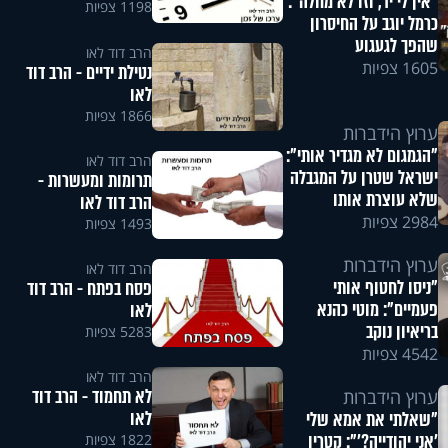
"אין לי יד, וזו לא מחלה":
1198 צפיות
כרמל יוגב על החיסרון
שהפך לגעגוע
הרב דוד לאו
1605 צפיות
נטילת ידיים - הרב דוד
לאו
1866 צפיות
ערוץ הידברות
"הגמגום לא מגדיר אותי":
הרב דוד לאו
ישראל שטרן על המגבלה
תרומות ומעשרות -
שלא עוצרת אותו
הרב דוד לאו
2984 צפיות
1493 צפיות
ערוץ הידברות
הרב דוד לאו
"ניסו לחטוף אותי
פסח בפתח - הרב דוד
פעמיים": מוטי כהנא
לאו
בריאיון נוקב
5283 צפיות
4542 צפיות
הרב דוד לאו
לא תחמוד - הרב דוד
ערוץ הידברות
לאו
"שאלתי את אמא שלי
'אני יהודייה?'": קטרין
1822 צפיות