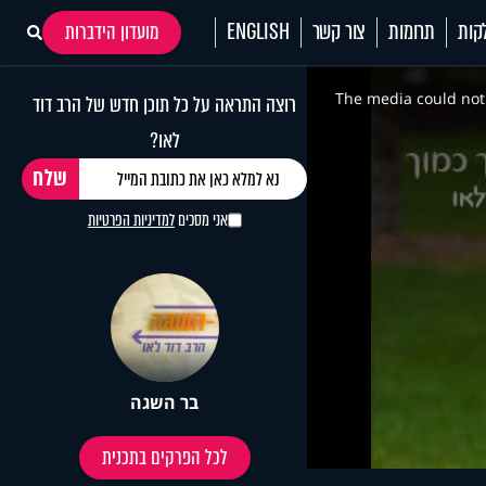
קות
תרומות
צור קשר
ENGLISH
מועדון הידברות
This
is
a
The media could not 
רוצה התראה על כל תוכן חדש של הרב דוד
modal
window.
לאו?
אני מסכים
למדיניות הפרטיות
בר השגה
לכל הפרקים בתכנית