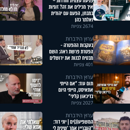
פגיעה עצמית וחרדות –
איך מכילים את זה? זוגיות
במבחן, הפעם עם יהודית
ואלתר כהן
2674 צפיות
ערוץ הידברות
בעקבות ההפטרה -
הפטרת פרשת ראה: השם
מבטיח לבנות את ירושלים
401 צפיות
ערוץ הידברות
תום עוז: "אם הייתי
אתאיסט, הייתי היום
בדיכאון קליני"
2027 צפיות
ערוץ הידברות
המשפיע(נ)ים | יוני דוד:
"העבריין אמר 'שינית לי