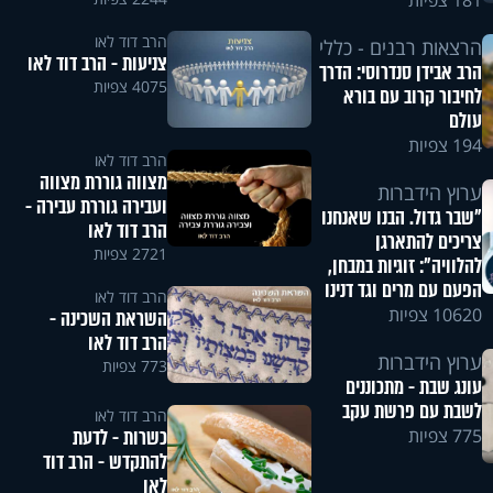
181 צפיות
הרב דוד לאו
הרצאות רבנים - כללי
צניעות - הרב דוד לאו
הרב אבידן סנדרוסי: הדרך
4075 צפיות
לחיבור קרוב עם בורא
עולם
194 צפיות
הרב דוד לאו
מצווה גוררת מצווה
ערוץ הידברות
ועבירה גוררת עבירה -
"שבר גדול. הבנו שאנחנו
הרב דוד לאו
צריכים להתארגן
2721 צפיות
להלוויה": זוגיות במבחן,
הפעם עם מרים וגד דנינו
הרב דוד לאו
10620 צפיות
השראת השכינה -
הרב דוד לאו
ערוץ הידברות
773 צפיות
עונג שבת - מתכוננים
לשבת עם פרשת עקב
הרב דוד לאו
כשרות - לדעת
775 צפיות
להתקדש - הרב דוד
לאו