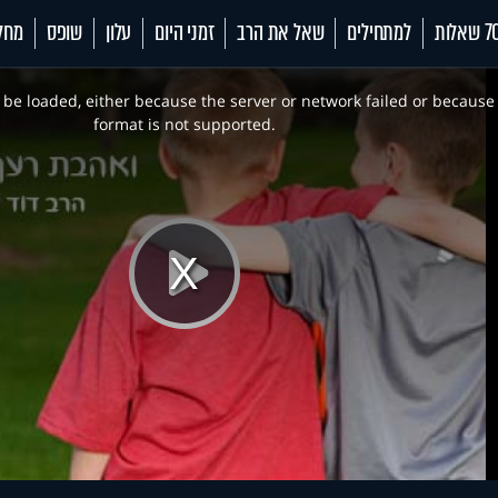
 שאלות
למתחילים
שאל את הרב
זמני היום
עלון
שופס
מחל
be loaded, either because the server or network failed or because
format is not supported.
Play
Video