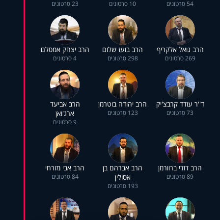
54 סרטונים
10 סרטונים
23 סרטונים
הרב גואל אלקריף
הרב בועז שלום
הרב יצחק אמסלם
269 סרטונים
298 סרטונים
4 סרטונים
ד''ר עודד קרבצ'יק
הרב יהודה בוטרמן
הרב אביעד
73 סרטונים
123 סרטונים
ארג'ואן
9 סרטונים
הרב דודי ברוורמן
הרב אברהם בן
הרב אבי מזרחי
89 סרטונים
אסולין
84 סרטונים
193 סרטונים