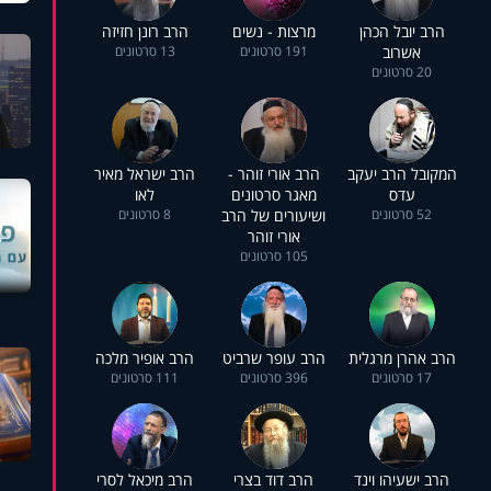
הרב יובל הכהן
מרצות - נשים
הרב רונן חזיזה
אשרוב
191 סרטונים
13 סרטונים
20 סרטונים
המקובל הרב יעקב
הרב אורי זוהר -
הרב ישראל מאיר
עדס
מאגר סרטונים
לאו
52 סרטונים
ושיעורים של הרב
8 סרטונים
אורי זוהר
105 סרטונים
הרב אהרן מרגלית
הרב עופר שרביט
הרב אופיר מלכה
17 סרטונים
396 סרטונים
111 סרטונים
הרב ישעיהו וינד
הרב דוד בצרי
הרב מיכאל לסרי