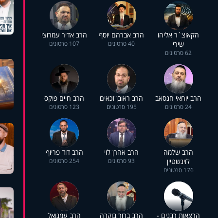
הקאוצ`ר אליהו
הרב אברהם יוסף
הרב אדיר עמרוצי
שירי
40 סרטונים
107 סרטונים
62 סרטונים
הרב יוחאי חנסאב
הרב ראובן זכאים
הרב חיים פוקס
24 סרטונים
195 סרטונים
123 סרטונים
הרב שלמה
הרב אהרן לוי
הרב דוד פריוף
לוינשטיין
93 סרטונים
254 סרטונים
176 סרטונים
הרצאות רבנים -
הרב ברוך בוקרה
הרב עמנואל