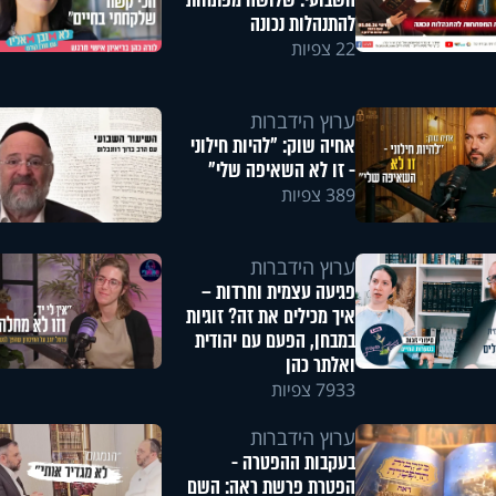
השבועי: שלושה מפתחות
להתנהלות נכונה
22 צפיות
ערוץ הידברות
אחיה שוק: "להיות חילוני
- זו לא השאיפה שלי"
389 צפיות
ערוץ הידברות
פגיעה עצמית וחרדות –
איך מכילים את זה? זוגיות
במבחן, הפעם עם יהודית
ואלתר כהן
7933 צפיות
ערוץ הידברות
בעקבות ההפטרה -
הפטרת פרשת ראה: השם