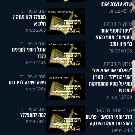
שלא עוצרת אותו
4519 צפיות
הרב ישעיהו וינד
מתפלל ולא נענה ?
חלק א
ערוץ הידברות
"ניסו לחטוף אותי
2360 צפיות
פעמיים": מוטי כהנא
בריאיון נוקב
הרב ישעיהו וינד
אוכל רוחני למבינים
6108 צפיות
בלבד
2145 צפיות
ערוץ הידברות
"שאלתי את אמא שלי
'אני יהודייה?'": קטרין
הרב ישעיהו וינד
גישה ישירה לביג בוס
נמני על מסע ההתחזקות
2284 צפיות
המרגש
12769 צפיות
הרב ישעיהו וינד
הרב יוחאי חנסאב
למה להתפלל?
הרב יוחאי חנסאב - פרשת
2894 צפיות
ראה: סוד מעלת הצדקה
245 צפיות