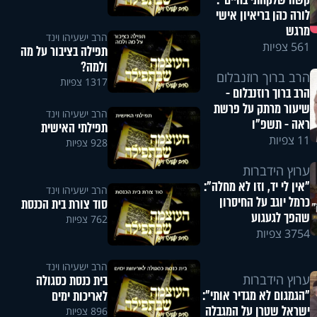
קשה שלקחתי בחיים":
לורה כהן בריאיון אישי
מרגש
הרב ישעיהו וינד
561 צפיות
תפילה בציבור על מה
ולמה?
הרב ברוך רוזנבלום
1317 צפיות
הרב ברוך רוזנבלום -
שיעור מרתק על פרשת
הרב ישעיהו וינד
ראה - תשפ"ו
תפילתי האישית
11 צפיות
928 צפיות
ערוץ הידברות
"אין לי יד, וזו לא מחלה":
הרב ישעיהו וינד
כרמל יוגב על החיסרון
סוד צורת בית הכנסת
שהפך לגעגוע
762 צפיות
3754 צפיות
הרב ישעיהו וינד
ערוץ הידברות
בית כנסת כסגולה
"הגמגום לא מגדיר אותי":
לאריכות ימים
ישראל שטרן על המגבלה
896 צפיות