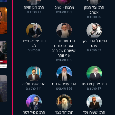
הרב יובל הכהן
מרצות - נשים
הרב רונן חזיזה
אשרוב
191 סרטונים
13 סרטונים
20 סרטונים
המקובל הרב יעקב
הרב אורי זוהר -
הרב ישראל מאיר
עדס
מאגר סרטונים
לאו
52 סרטונים
ושיעורים של הרב
8 סרטונים
אורי זוהר
105 סרטונים
הרב אהרן מרגלית
הרב עופר שרביט
הרב אופיר מלכה
17 סרטונים
396 סרטונים
111 סרטונים
הרב ישעיהו וינד
הרב דוד בצרי
הרב מיכאל לסרי