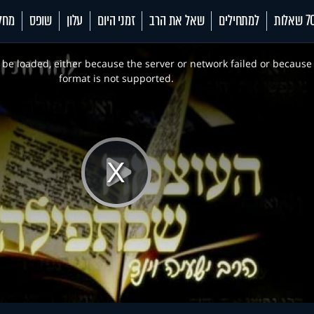
 שאלות
למתחילים
שאל את הרב
זמני היום
עלון
שופס
מחל
be loaded, either because the server or network failed or because
format is not supported.
Play
Video