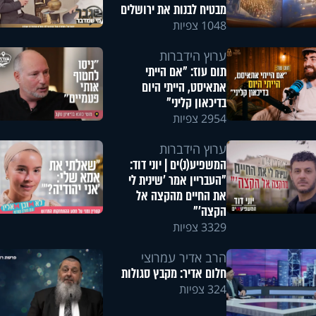
מבטיח לבנות את ירושלים
1048 צפיות
ערוץ הידברות
תום עוז: "אם הייתי
אתאיסט, הייתי היום
בדיכאון קליני"
2954 צפיות
ערוץ הידברות
המשפיע(נ)ים | יוני דוד:
"העבריין אמר 'שינית לי
את החיים מהקצה אל
הקצה'"
3329 צפיות
הרב אדיר עמרוצי
חלום אדיר: מקבץ סגולות
324 צפיות