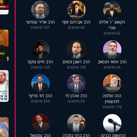
הקאוצ`ר אליהו
הרב אברהם יוסף
הרב אדיר עמרוצי
שירי
40 סרטונים
107 סרטונים
62 סרטונים
הרב יוחאי חנסאב
הרב ראובן זכאים
הרב חיים פוקס
24 סרטונים
195 סרטונים
123 סרטונים
הרב שלמה
הרב אהרן לוי
הרב דוד פריוף
לוינשטיין
93 סרטונים
254 סרטונים
176 סרטונים
הרצאות רבנים -
הרב ברוך בוקרה
הרב עמנואל