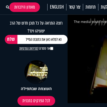
קות
תרומות
צור קשר
ENGLISH
מועדון הידברות
This
is
a
The media could not 
רוצה התראה על כל תוכן חדש של הרב
modal
window.
ישעיהו וינד?
אני מסכים
למדיניות הפרטיות
העוצמה שבתפילה
לכל הפרקים בתכנית