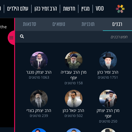
VOD
מגזין
חדשות
הרב זמיר כהן
עולם הילדים
70
רבנים
תוכניות
נושאים
סדנאות
 the
הרב זמיר כהן
מרן הרב עובדיה
הרב יצחק פנגר
1751 סרטונים
יוסף
1063 סרטונים
158 סרטונים
מרן הרב יצחק
הרב יגאל כהן
הרב יצחק בצרי
יוסף
502 סרטונים
239 סרטונים
250 סרטונים