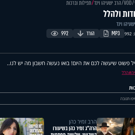
VOD
הרב ישעיהו וינד
תפילות וברכות
דות ולהלל
שעיהו וינד
MP3
הורד
992
99
ל פשוט שיעשה לכם את היום! בואו נעשה חשבון מה יש לנו..
ה
הלל
ות
פו תגובה
הרב זמיר כהן
הרה"ג זמיר כהן בשיעורו