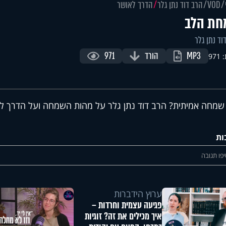
VOD
הרב דוד נתן גלר
הדרך לאושר
ת הלב
וד נתן גלר
MP3
הורד
971
97
שמחה אמיתית? הרב דוד נתן גלר על מהות השמחה ועל הדרך ל
ות
פו תגובה
ערוץ הידברות
פגיעה עצמית וחרדות –
איך מכילים את זה? זוגיות