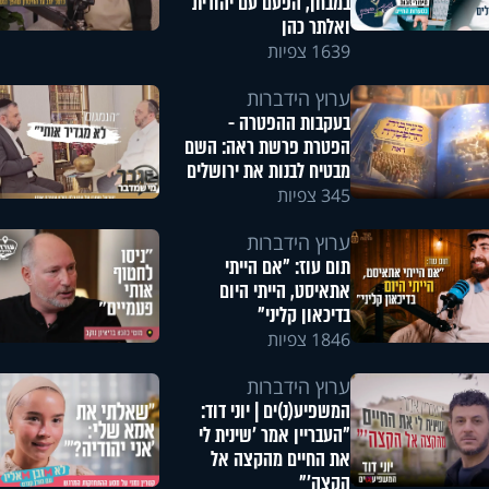
במבחן, הפעם עם יהודית
ואלתר כהן
1639 צפיות
ערוץ הידברות
בעקבות ההפטרה -
הפטרת פרשת ראה: השם
מבטיח לבנות את ירושלים
345 צפיות
ערוץ הידברות
תום עוז: "אם הייתי
אתאיסט, הייתי היום
בדיכאון קליני"
1846 צפיות
ערוץ הידברות
המשפיע(נ)ים | יוני דוד:
"העבריין אמר 'שינית לי
את החיים מהקצה אל
הקצה'"