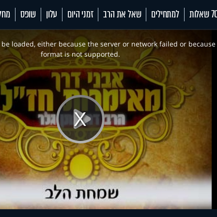
 שאלות
למתחילים
שאל את הרב
זמני היום
עלון
שופס
מחל
be loaded, either because the server or network failed or because
format is not supported.
Play
Video