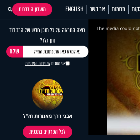
קות
תרומות
צור קשר
ENGLISH
מועדון הידברות
This
is
a
The media could not 
רוצה התראה על כל תוכן חדש של הרב דוד
modal
window.
נתן גלר?
אני מסכים
למדיניות הפרטיות
אבני דרך מאמרות חז"ל
לכל הפרקים בתכנית