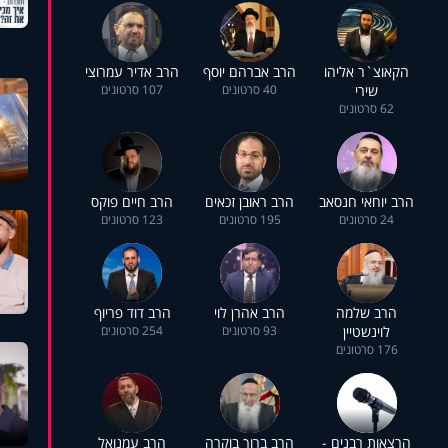
הקאוצ`ר אליהו
הרב אברהם יוסף
הרב אדיר עמרוצי
שירי
40 סרטונים
107 סרטונים
62 סרטונים
הרב יוחאי חנסאב
הרב ראובן זכאים
הרב חיים פוקס
24 סרטונים
195 סרטונים
123 סרטונים
הרב שלמה
הרב אהרן לוי
הרב דוד פריוף
לוינשטיין
93 סרטונים
254 סרטונים
176 סרטונים
הרצאות רבנים -
הרב ברוך בוקרה
הרב עמנואל