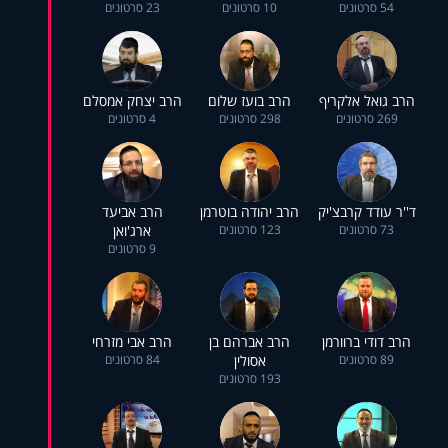
54 סרטונים
10 סרטונים
23 סרטונים
הרב גואל אלקריף
הרב בועז שלום
הרב יצחק אמסלם
269 סרטונים
298 סרטונים
4 סרטונים
ד''ר עודד קרבצ'יק
הרב יהודה בוטרמן
הרב אביעד
73 סרטונים
123 סרטונים
ארג'ואן
9 סרטונים
הרב דודי ברוורמן
הרב אברהם בן
הרב אבי מזרחי
89 סרטונים
אסולין
84 סרטונים
193 סרטונים