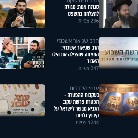
הרב חיים פוקס
סגולת אמת: סגולה
להצלחה במשפט
236 צפיות
הרב שניאור אשכנזי
הרב שניאור אשכנזי:
המצווה שהצילה את הילד
האבוד
247 צפיות
ערוץ הידברות
בעקבות ההפטרה -
הפטרת פרשת עקב:
הנביא מבשר לישראל על
קיבוץ גלויות
1244 צפיות