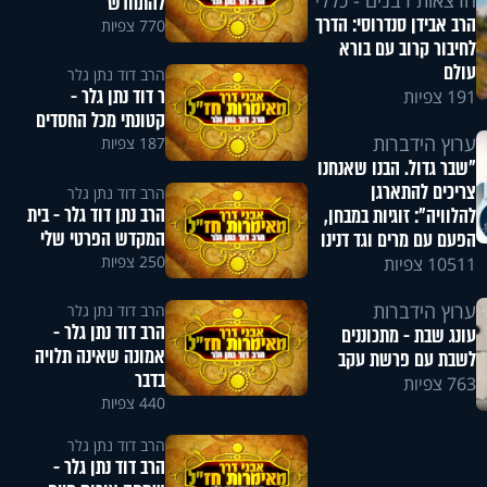
הרצאות רבנים - כללי
להתחדש
הרב אבידן סנדרוסי: הדרך
770 צפיות
לחיבור קרוב עם בורא
עולם
הרב דוד נתן גלר
ר דוד נתן גלר -
191 צפיות
קטונתי מכל החסדים
ערוץ הידברות
187 צפיות
"שבר גדול. הבנו שאנחנו
צריכים להתארגן
הרב דוד נתן גלר
הרב נתן דוד גלר - בית
להלוויה": זוגיות במבחן,
המקדש הפרטי שלי
הפעם עם מרים וגד דנינו
250 צפיות
10511 צפיות
ערוץ הידברות
הרב דוד נתן גלר
הרב דוד נתן גלר -
עונג שבת - מתכוננים
אמונה שאינה תלויה
לשבת עם פרשת עקב
בדבר
763 צפיות
440 צפיות
הרב דוד נתן גלר
הרב דוד נתן גלר -