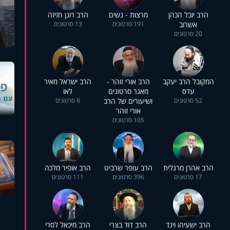
הרב יובל הכהן
מרצות - נשים
הרב רונן חזיזה
אשרוב
191 סרטונים
13 סרטונים
20 סרטונים
המקובל הרב יעקב
הרב אורי זוהר -
הרב ישראל מאיר
עדס
מאגר סרטונים
לאו
52 סרטונים
ושיעורים של הרב
8 סרטונים
אורי זוהר
105 סרטונים
הרב אהרן מרגלית
הרב עופר שרביט
הרב אופיר מלכה
17 סרטונים
396 סרטונים
111 סרטונים
הרב ישעיהו וינד
הרב דוד בצרי
הרב מיכאל לסרי