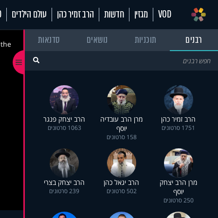
VOD
מגזין
חדשות
הרב זמיר כהן
עולם הילדים
70
רבנים
תוכניות
נושאים
סדנאות
 the
הרב זמיר כהן
מרן הרב עובדיה
הרב יצחק פנגר
1751 סרטונים
יוסף
1063 סרטונים
158 סרטונים
מרן הרב יצחק
הרב יגאל כהן
הרב יצחק בצרי
יוסף
502 סרטונים
239 סרטונים
250 סרטונים