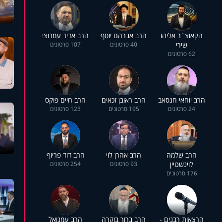
הקאוצ`ר אליהו
הרב אברהם יוסף
הרב אדיר עמרוצי
שירי
40 סרטונים
107 סרטונים
62 סרטונים
הרב יוחאי חנסאב
הרב ראובן זכאים
הרב חיים פוקס
24 סרטונים
195 סרטונים
123 סרטונים
הרב שלמה
הרב אהרן לוי
הרב דוד פריוף
לוינשטיין
93 סרטונים
254 סרטונים
176 סרטונים
הרצאות רבנים -
הרב ברוך בוקרה
הרב עמנואל