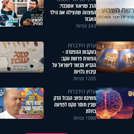
הרב שניאור אשכנזי:
המצווה שהצילה את הילד
האבוד
243 צפיות
ערוץ הידברות
בעקבות ההפטרה -
הפטרת פרשת עקב:
הנביא מבשר לישראל על
קיבוץ גלויות
1205 צפיות
ערוץ הידברות
משיבת נפש: הגבול הדק
שבין חוסר טקט לפגיעה
בזולת
1088 צפיות