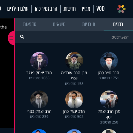
VOD
מגזין
חדשות
הרב זמיר כהן
עולם הילדים
70
רבנים
תוכניות
נושאים
סדנאות
 the
הרב זמיר כהן
מרן הרב עובדיה
הרב יצחק פנגר
1751 סרטונים
יוסף
1063 סרטונים
158 סרטונים
מרן הרב יצחק
הרב יגאל כהן
הרב יצחק בצרי
יוסף
502 סרטונים
239 סרטונים
250 סרטונים