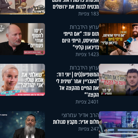
הפטרת פרשת ראה: השם
מבטיח לבנות את ירושלים
183 צפיות
ערוץ הידברות
תום עוז: "אם הייתי
אתאיסט, הייתי היום
בדיכאון קליני"
1423 צפיות
ערוץ הידברות
המשפיע(נ)ים | יוני דוד:
"העבריין אמר 'שינית לי
את החיים מהקצה אל
הקצה'"
2401 צפיות
הרב אדיר עמרוצי
חלום אדיר: מקבץ סגולות
247 צפיות