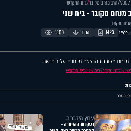
VOD
הרב מנחם מקובר
בית המקדש
 מנחם מקובר - בית שני
נחם מקובר
MP3
הורד
1300
130
מנחם מקובר בהרצאה מיוחדת על בית שני
ש
שולחן
מקובר
בית שני
בית המקדש
ות
פו תגובה
ערוץ הידברות
בעקבות ההפטרה -