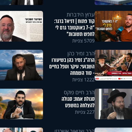
ערוץ הידברות
קוד פתוח | דניאל ברגר:
"ה-7 באוקטובר גרם לי
לחפש תשובות"
5709 צפיות
הרב זמיר כהן
הרה"ג זמיר כהן בשיעורו
השבועי: עיקר וטפל בחיים
- סוד השמחה
1222 צפיות
הרב חיים פוקס
סגולת אמת: סגולה
להצלחה במשפט
227 צפיות
הרב שניאור אשכנזי