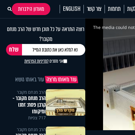
קות
תרומות
צור קשר
ENGLISH
מועדון הידברות
This
is
a
The media could not 
רוצה התראה על כל תוכן חדש של הרב מנחם
modal
window.
מקובר?
אני מסכים
למדיניות הפרטיות
עוד מאותו מרצה
עוד באותו נושא
הרב מנחם מקובר
הרב מנחם מקובר -
קרבן פסח: זמנו
ומיקומו
717 צפיות
הרב מנחם מקובר