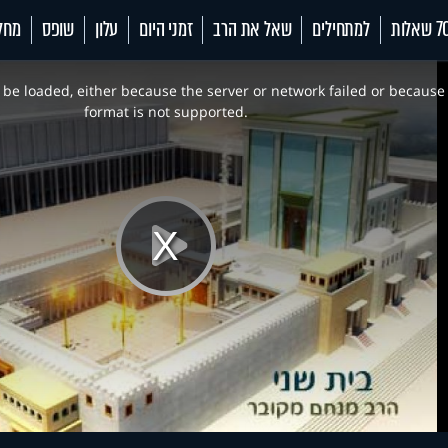
 שאלות
למתחילים
שאל את הרב
זמני היום
עלון
שופס
מחל
be loaded, either because the server or network failed or because
format is not supported.
Play
Video