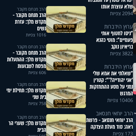
ישראל שטרן על המגבלה
שלא עוצרת אותו
הרב מנחם מקובר
2094 צפיות
הרב מנחם מקובר -
מקדש מלך: עזרת
ערוץ הידברות
נשים
"ניסו לחטוף אותי
1016 צפיות
פעמיים": מוטי כהנא
בריאיון נוקב
הרב מנחם מקובר
הרב מנחם מקובר -
3822 צפיות
מקדש מלך: ההתעלות
מפסח לשבועות
ערוץ הידברות
606 צפיות
"שאלתי את אמא שלי
'אני יהודייה?'": קטרין
הרב מנחם מקובר
נמני על מסע ההתחזקות
מקדש מלך: תחילת ימי
המרגש
בית שני
10406 צפיות
758 צפיות
הרב יוחאי חנסאב
הרב מנחם מקובר
הרב יוחאי חנסאב - פרשת
מקדש מלך: שערי הר
ראה: סוד מעלת הצדקה
הבית
173 צפיות