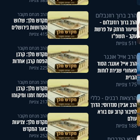
585 צפיות
הרב מנחם מקובר
הרב ברוך רוזנבלום
מקדש מלך: שלוש
הרב ברוך רוזנבלום -
הקדושות בירושלים
שיעור מרתק על פרשת
415 צפיות
עקב - תשפ"ו
511 צפיות
הרב מנחם מקובר
מקדש מלך: קרבן
הרב אייל אונגר
הפסח קרבן אחדות
הרב אייל אונגר: הסוד
225 צפיות
מאחורי שבירת לוחות
הברית
הרב מנחם מקובר
175 צפיות
מקדש מלך: קרבן
הפסח זמנו ומיקומו
הרצאות רבנים - כללי
217 צפיות
הרב אבידן סנדרוסי: הדרך
לחיבור קרוב עם בורא
הרב מנחם מקובר
עולם
מקדש מלך: צניעות
188 צפיות
באור המקדש
252 צפיות
ערוץ הידברות