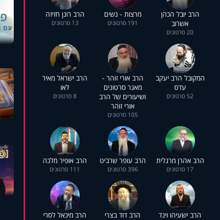
הרב יובל הכהן
מרצות - נשים
הרב רונן חזיזה
אשרוב
191 סרטונים
13 סרטונים
20 סרטונים
המקובל הרב יעקב
הרב אורי זוהר -
הרב ישראל מאיר
עדס
מאגר סרטונים
לאו
52 סרטונים
ושיעורים של הרב
8 סרטונים
אורי זוהר
105 סרטונים
הרב אהרן מרגלית
הרב עופר שרביט
הרב אופיר מלכה
17 סרטונים
396 סרטונים
111 סרטונים
הרב ישעיהו וינד
הרב דוד בצרי
הרב מיכאל לסרי