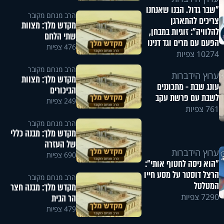
"שבר גדול. הבנו שאנחנו
הרב מנחם מקובר
צריכים להתארגן
מקדש מלך: מצוות
להלוויה": זוגיות במבחן,
שתי הלחם
הפעם עם מרים וגד דנינו
476 צפיות
10274 צפיות
הרב מנחם מקובר
ערוץ הידברות
מקדש מלך: מצוות
עונג שבת - מתכוננים
הביכורים
לשבת עם פרשת עקב
249 צפיות
761 צפיות
הרב מנחם מקובר
מקדש מלך: מבנה כללי
של העזרה
ערוץ הידברות
690 צפיות
"הוא ניסה לחטוף אותי":
הרצל דוסטר על מסע חייו
הרב מנחם מקובר
המטלטל
מקדש מלך: מבנה חצר
7290 צפיות
הר הבית
479 צפיות