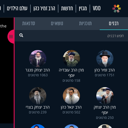
VOD
מגזין
חדשות
הרב זמיר כהן
עולם הילדים
70
רבנים
תוכניות
נושאים
סדנאות
 the
הרב זמיר כהן
מרן הרב עובדיה
הרב יצחק פנגר
1751 סרטונים
יוסף
1063 סרטונים
158 סרטונים
מרן הרב יצחק
הרב יגאל כהן
הרב יצחק בצרי
יוסף
502 סרטונים
239 סרטונים
250 סרטונים