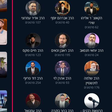
הקאוצ`ר אליהו
הרב אברהם יוסף
הרב אדיר עמרוצי
שירי
40 סרטונים
107 סרטונים
62 סרטונים
הרב יוחאי חנסאב
הרב ראובן זכאים
הרב חיים פוקס
24 סרטונים
195 סרטונים
123 סרטונים
הרב שלמה
הרב אהרן לוי
הרב דוד פריוף
לוינשטיין
93 סרטונים
254 סרטונים
176 סרטונים
הרצאות רבנים -
הרב ברוך בוקרה
הרב עמנואל