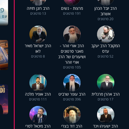
הרב יובל הכהן
מרצות - נשים
הרב רונן חזיזה
אשרוב
191 סרטונים
13 סרטונים
20 סרטונים
המקובל הרב יעקב
הרב אורי זוהר -
הרב ישראל מאיר
עדס
מאגר סרטונים
לאו
52 סרטונים
ושיעורים של הרב
8 סרטונים
אורי זוהר
105 סרטונים
הרב אהרן מרגלית
הרב עופר שרביט
הרב אופיר מלכה
17 סרטונים
396 סרטונים
111 סרטונים
הרב ישעיהו וינד
הרב דוד בצרי
הרב מיכאל לסרי