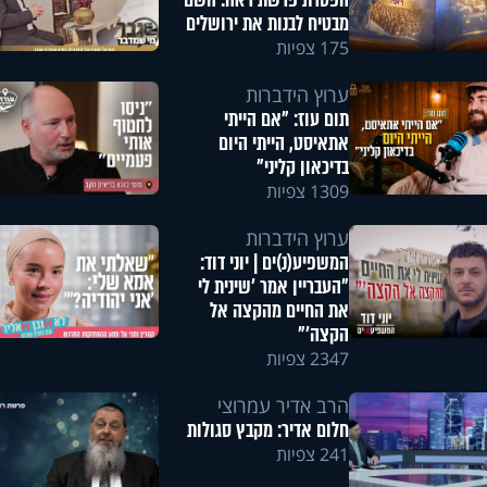
הפטרת פרשת ראה: השם
מבטיח לבנות את ירושלים
175 צפיות
ערוץ הידברות
תום עוז: "אם הייתי
אתאיסט, הייתי היום
בדיכאון קליני"
1309 צפיות
ערוץ הידברות
המשפיע(נ)ים | יוני דוד:
"העבריין אמר 'שינית לי
את החיים מהקצה אל
הקצה'"
2347 צפיות
הרב אדיר עמרוצי
חלום אדיר: מקבץ סגולות
241 צפיות