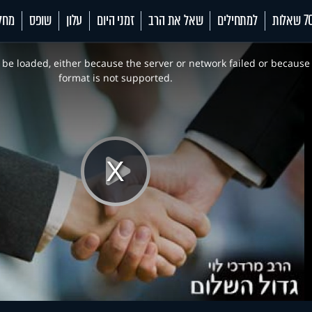
 שאלות
למתחילים
שאל את הרב
זמני היום
עלון
שופס
מחל
be loaded, either because the server or network failed or because
format is not supported.
Play
Video