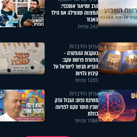
הרב שניאור אשכנזי:
המצווה שהצילה את הילד
האבוד
243 צפיות
ערוץ הידברות
בעקבות ההפטרה -
הפטרת פרשת עקב:
הנביא מבשר לישראל על
קיבוץ גלויות
1205 צפיות
ערוץ הידברות
משיבת נפש: הגבול הדק
שבין חוסר טקט לפגיעה
בזולת
1086 צפיות