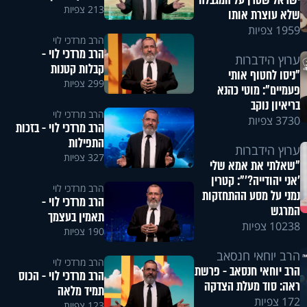
ישראל שטרן על המגבלה
213 צפיות
שלא עוצרת אותו
1959 צפיות
הרב מרדכי לוי
הרב מרדכי לוי -
ערוץ הידברות
קבלות קטנות
"ניסו לחטוף אותי
299 צפיות
פעמיים": מוטי כהנא
בריאיון נוקב
הרב מרדכי לוי
3730 צפיות
הרב מרדכי לוי - בזכות
התפילות
ערוץ הידברות
327 צפיות
"שאלתי את אמא שלי
'אני יהודייה?'": קטרין
הרב מרדכי לוי
נמני על מסע ההתחזקות
הרב מרדכי לוי -
המרגש
תאמין בעצמך
10238 צפיות
190 צפיות
הרב יוחאי חנסאב
הרב מרדכי לוי
הרב יוחאי חנסאב - פרשת
הרב מרדכי לוי - הכוס
ראה: סוד מעלת הצדקה
תמיד מלאה
172 צפיות
123 צפיות