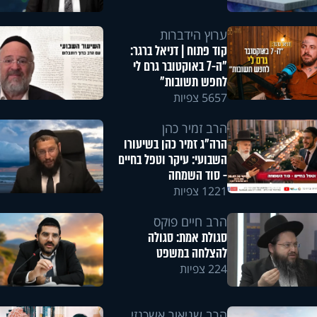
ערוץ הידברות
קוד פתוח | דניאל ברגר:
"ה-7 באוקטובר גרם לי
לחפש תשובות"
5657 צפיות
הרב זמיר כהן
הרה"ג זמיר כהן בשיעורו
השבועי: עיקר וטפל בחיים
- סוד השמחה
1221 צפיות
הרב חיים פוקס
סגולת אמת: סגולה
להצלחה במשפט
224 צפיות
הרב שניאור אשכנזי