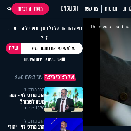
קות
תרומות
צור קשר
ENGLISH
מועדון הידברות
This
is
a
The media could not 
רוצה התראה על כל תוכן חדש של הרב מרדכי
modal
window.
לוי?
אני מסכים
למדיניות הפרטיות
עוד מאותו מרצה
עוד באותו נושא
הרב מרדכי לוי
הרב מרדכי לוי - למה
קשה לשמוח?
1370 צפיות
הרב מרדכי לוי
הרב מרדכי לוי - יהודי