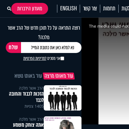
קות
תרומות
צור קשר
ENGLISH
מועדון הידברות
This
is
a
The media could not 
רוצה התראה על כל תוכן חדש של הרב אשר
modal
window.
מלכה?
אני מסכים
למדיניות הפרטיות
עוד מאותו מרצה
עוד באותו נושא
הרב אשר מלכה
הזכות לכבוד והחובה
לכבד
1405 צפיות
הרב אשר מלכה
אתה צוחק משמע