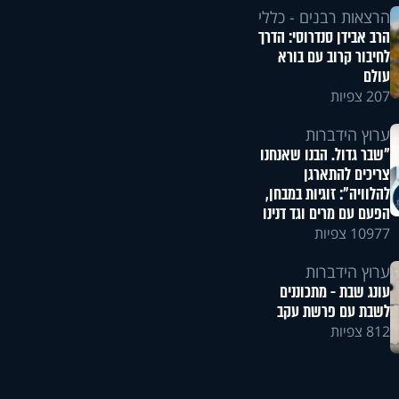
הרצאות רבנים - כללי
הרב אבידן סנדרוסי: הדרך
לחיבור קרוב עם בורא
עולם
207 צפיות
ערוץ הידברות
"שבר גדול. הבנו שאנחנו
צריכים להתארגן
להלוויה": זוגיות במבחן,
הפעם עם מרים וגד דנינו
10977 צפיות
ערוץ הידברות
עונג שבת - מתכוננים
לשבת עם פרשת עקב
812 צפיות