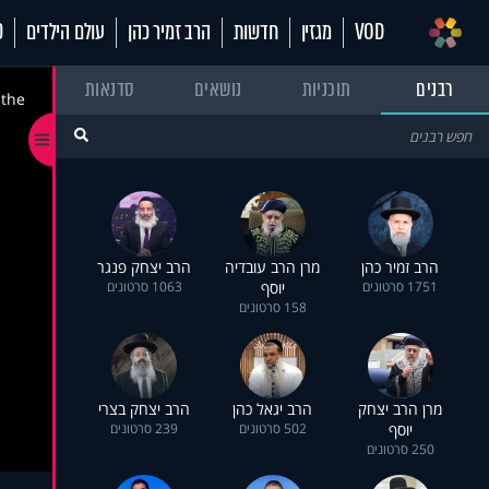
VOD
מגזין
חדשות
הרב זמיר כהן
עולם הילדים
70
רבנים
תוכניות
נושאים
סדנאות
 the
הרב זמיר כהן
מרן הרב עובדיה
הרב יצחק פנגר
1751 סרטונים
יוסף
1063 סרטונים
158 סרטונים
מרן הרב יצחק
הרב יגאל כהן
הרב יצחק בצרי
יוסף
502 סרטונים
239 סרטונים
250 סרטונים