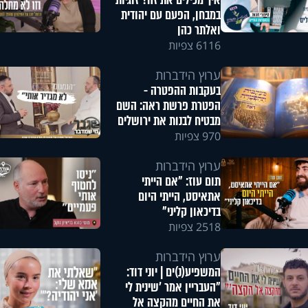
איך מכילים את זה? זוגיות
במבחן, הפעם עם יהודית
ואלתר כהן
6116 צפיות
ערוץ הידברות
בעקבות ההפטרה -
הפטרת פרשת ראה: השם
מבטיח לבנות את ירושלים
970 צפיות
ערוץ הידברות
תום עוז: "אם הייתי
אתאיסט, הייתי היום
בדיכאון קליני"
2518 צפיות
ערוץ הידברות
המשפיע(נ)ים | יוני דוד:
"העבריין אמר 'שינית לי
את החיים מהקצה אל