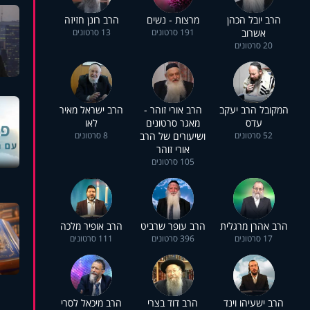
הרב יובל הכהן
מרצות - נשים
הרב רונן חזיזה
אשרוב
191 סרטונים
13 סרטונים
20 סרטונים
המקובל הרב יעקב
הרב אורי זוהר -
הרב ישראל מאיר
עדס
מאגר סרטונים
לאו
52 סרטונים
ושיעורים של הרב
8 סרטונים
אורי זוהר
105 סרטונים
הרב אהרן מרגלית
הרב עופר שרביט
הרב אופיר מלכה
17 סרטונים
396 סרטונים
111 סרטונים
הרב ישעיהו וינד
הרב דוד בצרי
הרב מיכאל לסרי