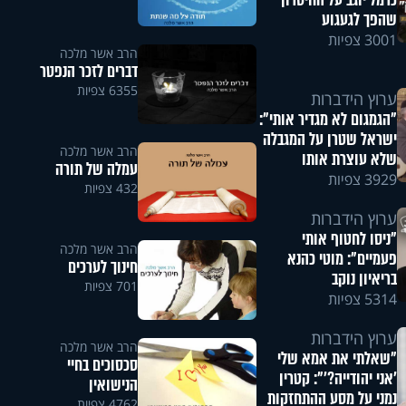
כרמל יוגב על החיסרון
שהפך לגעגוע
3001 צפיות
הרב אשר מלכה
דברים לזכר הנפטר
6355 צפיות
ערוץ הידברות
"הגמגום לא מגדיר אותי":
ישראל שטרן על המגבלה
הרב אשר מלכה
שלא עוצרת אותו
עמלה של תורה
3929 צפיות
432 צפיות
ערוץ הידברות
"ניסו לחטוף אותי
הרב אשר מלכה
פעמיים": מוטי כהנא
חינוך לערכים
בריאיון נוקב
701 צפיות
5314 צפיות
ערוץ הידברות
הרב אשר מלכה
"שאלתי את אמא שלי
סכסוכים בחיי
'אני יהודייה?'": קטרין
הנישואין
נמני על מסע ההתחזקות
4762 צפיות