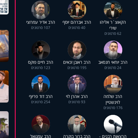
הקאוצ`ר אליהו
הרב אברהם יוסף
הרב אדיר עמרוצי
שירי
40 סרטונים
107 סרטונים
62 סרטונים
הרב יוחאי חנסאב
הרב ראובן זכאים
הרב חיים פוקס
24 סרטונים
195 סרטונים
123 סרטונים
הרב שלמה
הרב אהרן לוי
הרב דוד פריוף
לוינשטיין
93 סרטונים
254 סרטונים
176 סרטונים
הרצאות רבנים -
הרב ברוך בוקרה
הרב עמנואל