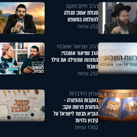
הרב חיים פוקס
סגולת אמת: סגולה
להצלחה במשפט
252 צפיות
הרב שניאור אשכנזי
הרב שניאור אשכנזי:
המצווה שהצילה את הילד
האבוד
255 צפיות
ערוץ הידברות
בעקבות ההפטרה -
הפטרת פרשת עקב:
הנביא מבשר לישראל על
קיבוץ גלויות
1302 צפיות