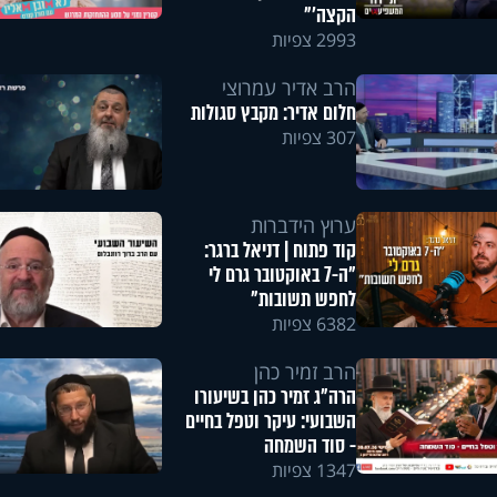
הקצה'"
2993 צפיות
הרב אדיר עמרוצי
חלום אדיר: מקבץ סגולות
307 צפיות
ערוץ הידברות
קוד פתוח | דניאל ברגר:
"ה-7 באוקטובר גרם לי
לחפש תשובות"
6382 צפיות
הרב זמיר כהן
הרה"ג זמיר כהן בשיעורו
השבועי: עיקר וטפל בחיים
- סוד השמחה
1347 צפיות