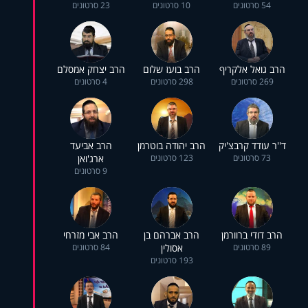
54 סרטונים
10 סרטונים
23 סרטונים
הרב גואל אלקריף
הרב בועז שלום
הרב יצחק אמסלם
269 סרטונים
298 סרטונים
4 סרטונים
ד''ר עודד קרבצ'יק
הרב יהודה בוטרמן
הרב אביעד
73 סרטונים
123 סרטונים
ארג'ואן
9 סרטונים
הרב דודי ברוורמן
הרב אברהם בן
הרב אבי מזרחי
89 סרטונים
אסולין
84 סרטונים
193 סרטונים