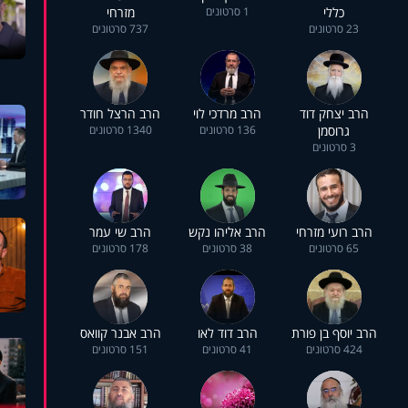
כללי
1 סרטונים
מזרחי
23 סרטונים
737 סרטונים
הרב יצחק דוד
הרב מרדכי לוי
הרב הרצל חודר
גרוסמן
136 סרטונים
1340 סרטונים
3 סרטונים
הרב רועי מזרחי
הרב אליהו נקש
הרב שי עמר
65 סרטונים
38 סרטונים
178 סרטונים
הרב יוסף בן פורת
הרב דוד לאו
הרב אבנר קוואס
424 סרטונים
41 סרטונים
151 סרטונים