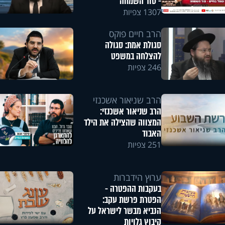
- סוד השמחה
1307 צפיות
הרב חיים פוקס
סגולת אמת: סגולה
להצלחה במשפט
246 צפיות
הרב שניאור אשכנזי
הרב שניאור אשכנזי:
המצווה שהצילה את הילד
האבוד
251 צפיות
ערוץ הידברות
בעקבות ההפטרה -
הפטרת פרשת עקב:
הנביא מבשר לישראל על
קיבוץ גלויות