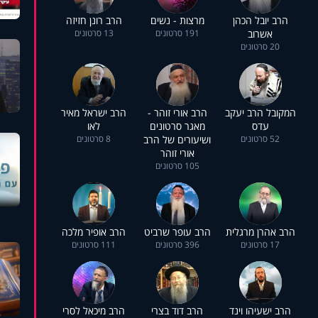
הרב יובל הכהן
מרצות - נשים
הרב רונן חזיזה
אשרוב
191 סרטונים
13 סרטונים
20 סרטונים
המקובל הרב יעקב
הרב אורי זוהר -
הרב ישראל מאיר
עדס
מאגר סרטונים
לאו
52 סרטונים
ושיעורים של הרב
8 סרטונים
אורי זוהר
105 סרטונים
הרב אהרן מרגלית
הרב עופר שרביט
הרב אופיר מלכה
17 סרטונים
396 סרטונים
111 סרטונים
הרב ישעיהו וינד
הרב דוד בצרי
הרב מיכאל לסרי