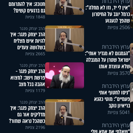
ערוץ הידברות
חנוכה: איך להתרומם
"אין לי יד, וזו לא מחלה":
גם ברגעים קשים?
כרמל יוגב על החיסרון
1848 צפיות
שהפך לגעגוע
2506 צפיות
הרב יצחק פנגר
הרב יצחק פנגר: איך
להיות איש מצליח
ערוץ הידברות
בשלושה צעדים
"הגמגום לא מגדיר אותי":
2665 צפיות
ישראל שטרן על המגבלה
הרב יצחק פנגר
שלא עוצרת אותו
הרב יצחק פנגר -
3570 צפיות
פרשת וישב: למצוא
אהבה בכל מצב
ערוץ הידברות
1179 צפיות
"ניסו לחטוף אותי
פעמיים": מוטי כהנא
הרב יצחק פנגר
בריאיון נוקב
הרב יצחק פנגר: איך
5041 צפיות
מדליקים אור גם
כשהכל נראה שחור?
ערוץ הידברות
2196 צפיות
"שאלתי את אמא שלי