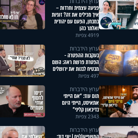
ערוץ הידברות
פגיעה עצמית וחרדות –
איך מכילים את זה? זוגיות
במבחן, הפעם עם יהודית
ואלתר כהן
4919 צפיות
ערוץ הידברות
בעקבות ההפטרה -
הפטרת פרשת ראה: השם
מבטיח לבנות את ירושלים
497 צפיות
ערוץ הידברות
תום עוז: "אם הייתי
אתאיסט, הייתי היום
בדיכאון קליני"
2343 צפיות
ערוץ הידברות
המשפיע(נ)ים | יוני דוד: