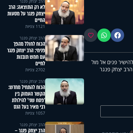
הרב יצחק פנגר
לא רק התוצאה: הרב
יצחק פנגר על מסעות
החיים
1121 צפיות
פייסבוק
ווטסאפ
מועדפים
הרב יצחק פנגר
הכוח לחולל מהפך
פנימי: הרב יצחק פנגר
עם חמש תובנות
הישיר פנים אל מול
לחיים
 הרב יצחק פנגר
2702 צפיות
הרב יצחק פנגר
הכוח להתחיל מחדש:
הקשר העמוק בין
'פסח שני' להילולת
רבי מאיר בעל הנס
1057 צפיות
הרב יצחק פנגר
הרב יצחק פנגר –