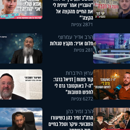
"העבריין אמר 'שינית לי
את החיים מהקצה אל
הקצה'"
2871 צפיות
הרב אדיר עמרוצי
חלום אדיר: מקבץ סגולות
281 צפיות
ערוץ הידברות
קוד פתוח | דניאל ברגר:
"ה-7 באוקטובר גרם לי
לחפש תשובות"
6272 צפיות
הרב זמיר כהן
הרה"ג זמיר כהן בשיעורו
השבועי: עיקר וטפל בחיים