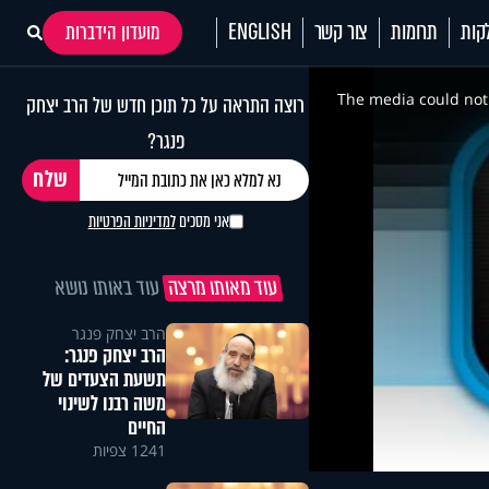
קות
תרומות
צור קשר
ENGLISH
מועדון הידברות
This
is
a
The media could not 
רוצה התראה על כל תוכן חדש של הרב יצחק
modal
window.
פנגר?
אני מסכים
למדיניות הפרטיות
עוד מאותו מרצה
עוד באותו נושא
הרב יצחק פנגר
הרב יצחק פנגר:
תשעת הצעדים של
משה רבנו לשינוי
החיים
1241 צפיות