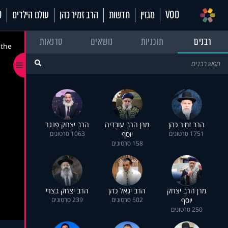
VOD
מגזין
חדשות
הרב זמיר כהן
עולם הילדים
70
רבנים
תוכניות
נושאים
סדנאות
 the
הרב זמיר כהן
מרן הרב עובדיה
הרב יצחק פנגר
1751 סרטונים
יוסף
1063 סרטונים
158 סרטונים
מרן הרב יצחק
הרב יגאל כהן
הרב יצחק בצרי
יוסף
502 סרטונים
239 סרטונים
250 סרטונים