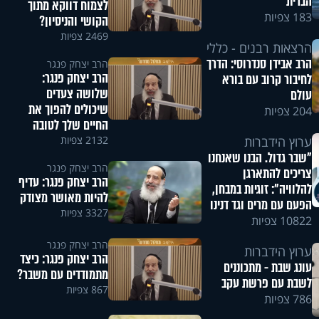
הברית
לצמוח דווקא מתוך
183 צפיות
הקושי והניסיון?
2469 צפיות
הרצאות רבנים - כללי
הרב אבידן סנדרוסי: הדרך
הרב יצחק פנגר
הרב יצחק פנגר:
לחיבור קרוב עם בורא
שלושה צעדים
עולם
שיכולים להפוך את
204 צפיות
החיים שלך לטובה
2132 צפיות
ערוץ הידברות
"שבר גדול. הבנו שאנחנו
הרב יצחק פנגר
צריכים להתארגן
הרב יצחק פנגר: עדיף
להלוויה": זוגיות במבחן,
להיות מאושר מצודק
הפעם עם מרים וגד דנינו
3327 צפיות
10822 צפיות
הרב יצחק פנגר
ערוץ הידברות
הרב יצחק פנגר: כיצד
עונג שבת - מתכוננים
מתמודדים עם משבר?
לשבת עם פרשת עקב
867 צפיות
786 צפיות