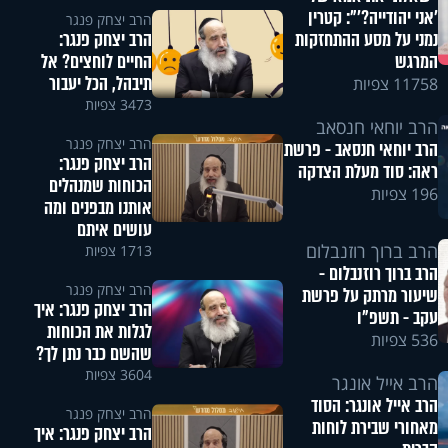
'אני יהודייה?'": קטרין
הרב יצחק פנגר
הרב יצחק פנגר:
נמני על מסע ההתחזקות
החיים לוחצים? אל
המרגש
תיבהל, הכל יעבור
11758 צפיות
3473 צפיות
הרב יוחאי חנסאב
הרב יצחק פנגר
הרב יוחאי חנסאב - פרשת
הרב יצחק פנגר:
ראה: סוד מעלת הצדקה
הכוחות שמנהלים
196 צפיות
אותנו מבפנים ומה
עושים איתם
הרב ברוך רוזנבלום
1713 צפיות
הרב ברוך רוזנבלום -
הרב יצחק פנגר
שיעור מרתק על פרשת
הרב יצחק פנגר: איך
עקב - תשפ"ו
לגלות את הכוחות
536 צפיות
שהשם כבר נתן לך?
3604 צפיות
הרב אייל אונגר
הרב אייל אונגר: הסוד
הרב יצחק פנגר
מאחורי שבירת לוחות
הרב יצחק פנגר: איך