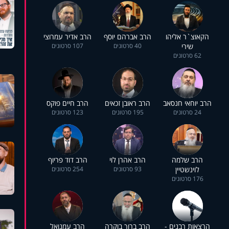
הקאוצ`ר אליהו
הרב אברהם יוסף
הרב אדיר עמרוצי
שירי
40 סרטונים
107 סרטונים
62 סרטונים
הרב יוחאי חנסאב
הרב ראובן זכאים
הרב חיים פוקס
24 סרטונים
195 סרטונים
123 סרטונים
הרב שלמה
הרב אהרן לוי
הרב דוד פריוף
לוינשטיין
93 סרטונים
254 סרטונים
176 סרטונים
הרצאות רבנים -
הרב ברוך בוקרה
הרב עמנואל