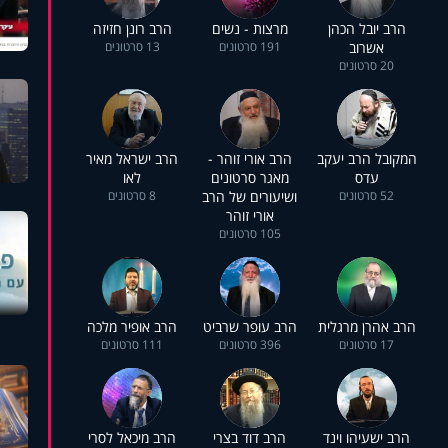
הרב יובל הכהן
מרצות - נשים
הרב רונן חזיזה
אשרוב
191 סרטונים
13 סרטונים
20 סרטונים
המקובל הרב יעקב
הרב אורי זוהר -
הרב ישראל מאיר
עדס
מאגר סרטונים
לאו
52 סרטונים
ושיעורים של הרב
8 סרטונים
אורי זוהר
105 סרטונים
הרב אהרן מרגלית
הרב עופר שרביט
הרב אופיר מלכה
17 סרטונים
396 סרטונים
111 סרטונים
הרב ישעיהו וינד
הרב דוד בצרי
הרב מיכאל לסרי