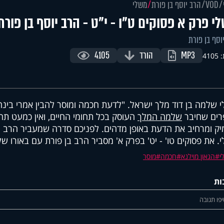
VOD
הרב יוסף בן פורת
משלי
י פרק א פסוקים ט"ו - י"ט - הרב יוסף בן פורת
וסף בן פורת
MP3
הורד
4105
410
 שלמה בן דוד מלך ישראל. "לדעת חכמה ומוסר להבין אמרי בינה
רים שחיבר
שלמה המלך
העוסק בכל תחומי החיים, ואין כמעט תחו
ק ומרחיב את הדעת באופן מדהים. לפניכם סדרה שמעביר הרב יו
. את פסוקים טו' - יט' בפרק א' מסביר הרב בן פורת עם באורו של 
י
הגאון מוילנא
חכמה
מוסר
ות
פו תגובה