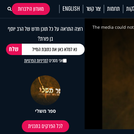
קות
תרומות
צור קשר
ENGLISH
מועדון הידברות
This
is
a
The media could not 
רוצה התראה על כל תוכן חדש של הרב יוסף
modal
window.
בן פורת?
אני מסכים
למדיניות הפרטיות
ספר משלי
לכל הפרקים בתכנית