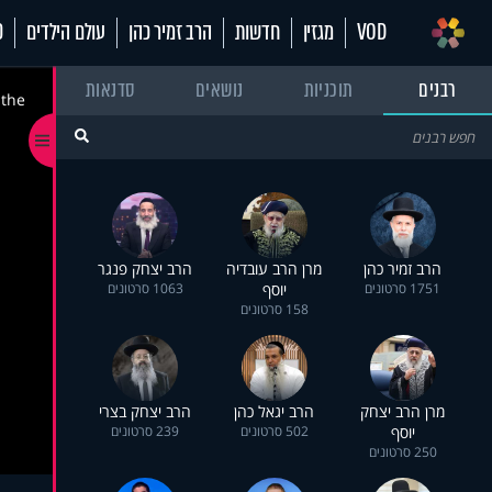
VOD
מגזין
חדשות
הרב זמיר כהן
עולם הילדים
70
רבנים
תוכניות
נושאים
סדנאות
 the
הרב זמיר כהן
מרן הרב עובדיה
הרב יצחק פנגר
1751 סרטונים
יוסף
1063 סרטונים
158 סרטונים
מרן הרב יצחק
הרב יגאל כהן
הרב יצחק בצרי
יוסף
502 סרטונים
239 סרטונים
250 סרטונים