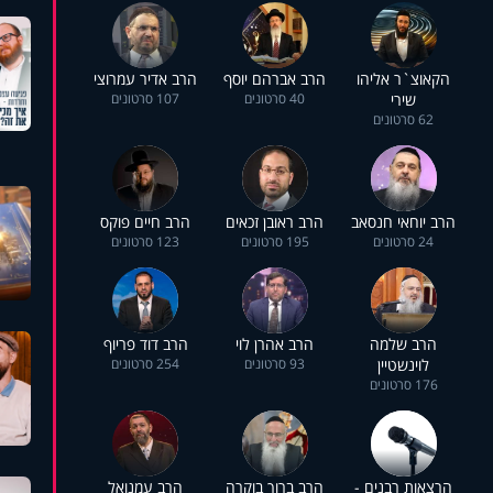
הקאוצ`ר אליהו
הרב אברהם יוסף
הרב אדיר עמרוצי
שירי
40 סרטונים
107 סרטונים
62 סרטונים
הרב יוחאי חנסאב
הרב ראובן זכאים
הרב חיים פוקס
24 סרטונים
195 סרטונים
123 סרטונים
הרב שלמה
הרב אהרן לוי
הרב דוד פריוף
לוינשטיין
93 סרטונים
254 סרטונים
176 סרטונים
הרצאות רבנים -
הרב ברוך בוקרה
הרב עמנואל