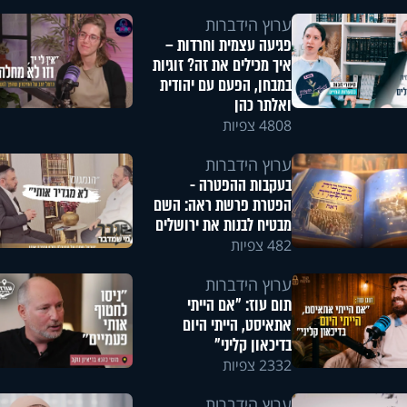
ערוץ הידברות
פגיעה עצמית וחרדות –
איך מכילים את זה? זוגיות
במבחן, הפעם עם יהודית
ואלתר כהן
4808 צפיות
ערוץ הידברות
בעקבות ההפטרה -
הפטרת פרשת ראה: השם
מבטיח לבנות את ירושלים
482 צפיות
ערוץ הידברות
תום עוז: "אם הייתי
אתאיסט, הייתי היום
בדיכאון קליני"
2332 צפיות
ערוץ הידברות