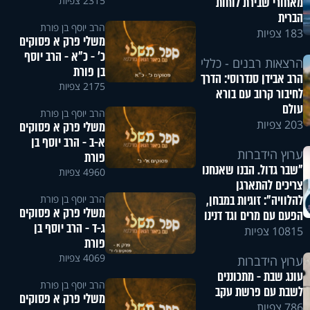
מאחורי שבירת לוחות
2315 צפיות
הברית
הרב יוסף בן פורת
183 צפיות
משלי פרק א פסוקים
כ' - כ"א - הרב יוסף
הרצאות רבנים - כללי
בן פורת
הרב אבידן סנדרוסי: הדרך
2175 צפיות
לחיבור קרוב עם בורא
עולם
הרב יוסף בן פורת
203 צפיות
משלי פרק א פסוקים
א-ב - הרב יוסף בן
ערוץ הידברות
פורת
"שבר גדול. הבנו שאנחנו
4960 צפיות
צריכים להתארגן
להלוויה": זוגיות במבחן,
הרב יוסף בן פורת
משלי פרק א פסוקים
הפעם עם מרים וגד דנינו
ג-ד - הרב יוסף בן
10815 צפיות
פורת
4069 צפיות
ערוץ הידברות
עונג שבת - מתכוננים
הרב יוסף בן פורת
לשבת עם פרשת עקב
משלי פרק א פסוקים
786 צפיות