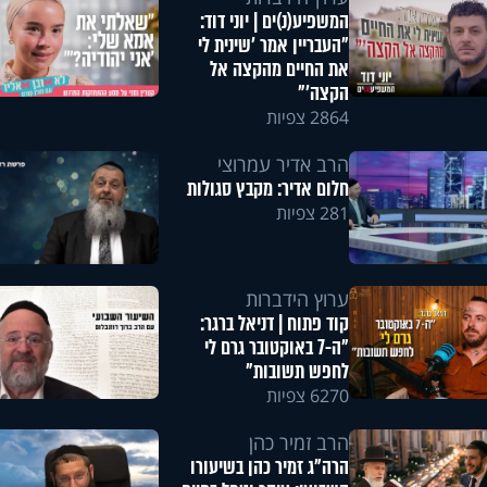
המשפיע(נ)ים | יוני דוד:
"העבריין אמר 'שינית לי
את החיים מהקצה אל
הקצה'"
2864 צפיות
הרב אדיר עמרוצי
חלום אדיר: מקבץ סגולות
281 צפיות
ערוץ הידברות
קוד פתוח | דניאל ברגר:
"ה-7 באוקטובר גרם לי
לחפש תשובות"
6270 צפיות
הרב זמיר כהן
הרה"ג זמיר כהן בשיעורו