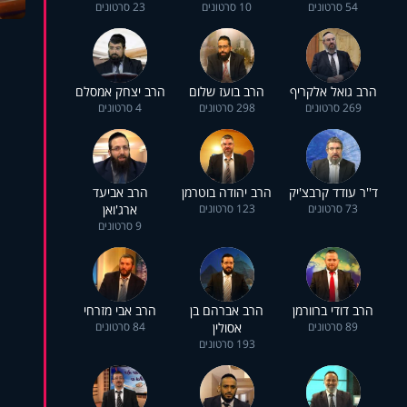
54 סרטונים
10 סרטונים
23 סרטונים
הרב גואל אלקריף
הרב בועז שלום
הרב יצחק אמסלם
269 סרטונים
298 סרטונים
4 סרטונים
ד''ר עודד קרבצ'יק
הרב יהודה בוטרמן
הרב אביעד
73 סרטונים
123 סרטונים
ארג'ואן
9 סרטונים
הרב דודי ברוורמן
הרב אברהם בן
הרב אבי מזרחי
89 סרטונים
אסולין
84 סרטונים
193 סרטונים