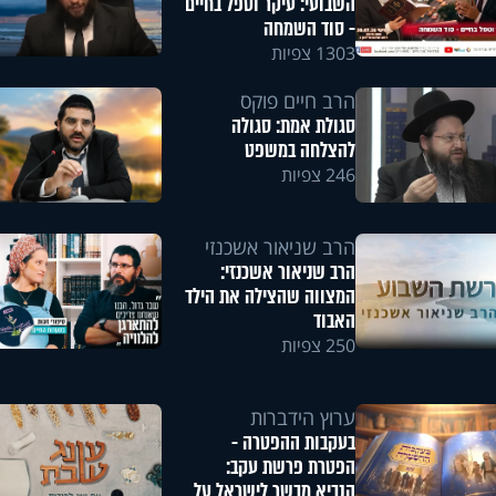
השבועי: עיקר וטפל בחיים
- סוד השמחה
1303 צפיות
הרב חיים פוקס
סגולת אמת: סגולה
להצלחה במשפט
246 צפיות
הרב שניאור אשכנזי
הרב שניאור אשכנזי:
המצווה שהצילה את הילד
האבוד
250 צפיות
ערוץ הידברות
בעקבות ההפטרה -
הפטרת פרשת עקב:
הנביא מבשר לישראל על