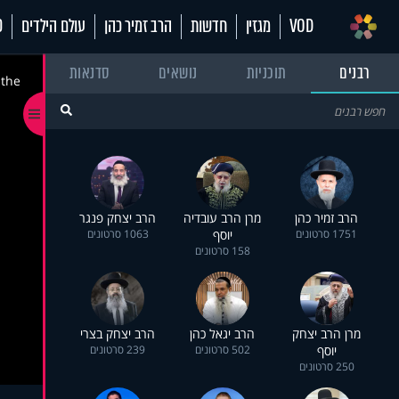
VOD
מגזין
חדשות
הרב זמיר כהן
עולם הילדים
70
רבנים
תוכניות
נושאים
סדנאות
 the
הרב זמיר כהן
מרן הרב עובדיה
הרב יצחק פנגר
1751 סרטונים
יוסף
1063 סרטונים
158 סרטונים
מרן הרב יצחק
הרב יגאל כהן
הרב יצחק בצרי
יוסף
502 סרטונים
239 סרטונים
250 סרטונים