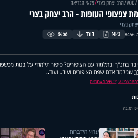
VOD
הרב יצחק בצרי
פלאי הבריאה
ת צפצופי העופות - הרב יצחק בצרי
צחק בצרי
MP3
הורד
8456
845
יבר בתנ"ך ובתלמוד עם הציפורים? סיפור תלמודי על בנות מכשפות
ך
שמלמד אדם שפת הציפורים ועוד.. ועוד..
ה
בצרי
עוף
שיחה
חכמה
ות
פו תגובה
ערוץ הידברות