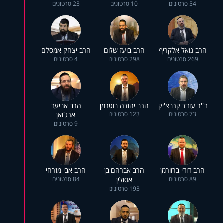
54 סרטונים
10 סרטונים
23 סרטונים
הרב גואל אלקריף
הרב בועז שלום
הרב יצחק אמסלם
269 סרטונים
298 סרטונים
4 סרטונים
ד''ר עודד קרבצ'יק
הרב יהודה בוטרמן
הרב אביעד
73 סרטונים
123 סרטונים
ארג'ואן
9 סרטונים
הרב דודי ברוורמן
הרב אברהם בן
הרב אבי מזרחי
89 סרטונים
אסולין
84 סרטונים
193 סרטונים