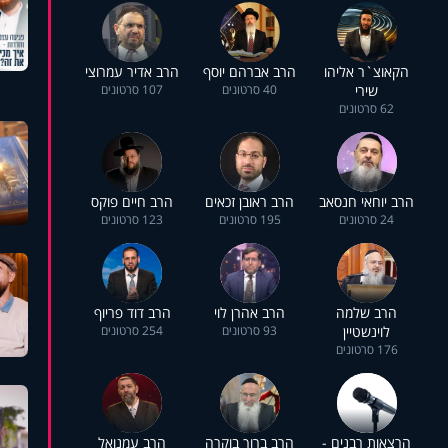
הקאוצ`ר אליהו
הרב אברהם יוסף
הרב אדיר עמרוצי
שירי
40 סרטונים
107 סרטונים
62 סרטונים
הרב יוחאי חנסאב
הרב ראובן זכאים
הרב חיים פוקס
24 סרטונים
195 סרטונים
123 סרטונים
הרב שלמה
הרב אהרן לוי
הרב דוד פריוף
לוינשטיין
93 סרטונים
254 סרטונים
176 סרטונים
הרצאות רבנים -
הרב ברוך בוקרה
הרב עמנואל