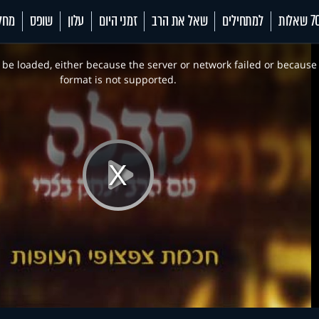
 שאלות
למתחילים
שאל את הרב
זמני היום
עלון
שופס
מחל
be loaded, either because the server or network failed or because
format is not supported.
Play
Video