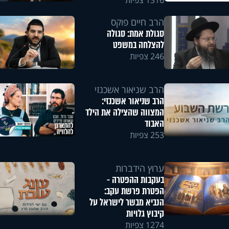
1316 צפיות
הרב חיים פוקס
סגולת אמת: סגולה
להצלחה במשפט
246 צפיות
הרב שניאור אשכנזי
הרב שניאור אשכנזי:
המצווה שהצילה את הילד
האבוד
253 צפיות
ערוץ הידברות
בעקבות ההפטרה -
הפטרת פרשת עקב:
הנביא מבשר לישראל על
קיבוץ גלויות
1274 צפיות