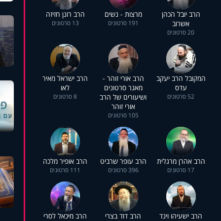
הרב יובל הכהן
מרצות - נשים
הרב רונן חזיזה
אשרוב
191 סרטונים
13 סרטונים
20 סרטונים
המקובל הרב יעקב
הרב אורי זוהר -
הרב ישראל מאיר
עדס
מאגר סרטונים
לאו
52 סרטונים
ושיעורים של הרב
8 סרטונים
אורי זוהר
105 סרטונים
הרב אהרן מרגלית
הרב עופר שרביט
הרב אופיר מלכה
17 סרטונים
396 סרטונים
111 סרטונים
הרב ישעיהו וינד
הרב דוד בצרי
הרב מיכאל לסרי