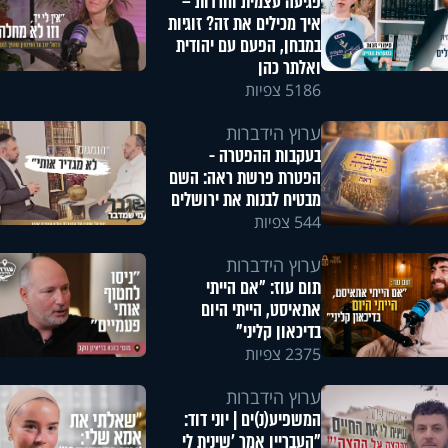
פגיעה עצמית וחרדות –
איך מכילים את זה? זוגיות
במבחן, הפעם עם יהודית
ואלתר כהן
5186 צפיות
ערוץ הידברות
בעקבות ההפטרה -
הפטרת פרשת ראה: השם
מבטיח לבנות את ירושלים
544 צפיות
ערוץ הידברות
תום עוז: "אם הייתי
אתאיסט, הייתי היום
בדיכאון קליני"
2375 צפיות
ערוץ הידברות
המשפיע(נ)ים | יוני דוד:
"העבריין אמר 'שינית לי