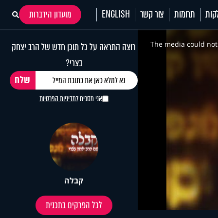
קות
תרומות
צור קשר
ENGLISH
מועדון הידברות
This
is
a
The media could not 
רוצה התראה על כל תוכן חדש של הרב יצחק
modal
window.
בצרי?
אני מסכים
למדיניות הפרטיות
קבלה
לכל הפרקים בתכנית