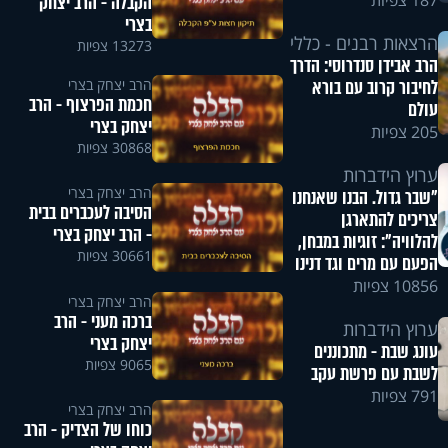
187 צפיות
הקבלה - הרב יצחק
בצרי
הרצאות רבנים - כללי
13273 צפיות
הרב אבידן סנדרוסי: הדרך
הרב יצחק בצרי
לחיבור קרוב עם בורא
חכמת הפרצוף - הרב
עולם
יצחק בצרי
205 צפיות
30868 צפיות
ערוץ הידברות
הרב יצחק בצרי
"שבר גדול. הבנו שאנחנו
הסיבה לעכברים בבית
צריכים להתארגן
- הרב יצחק בצרי
להלוויה": זוגיות במבחן,
30661 צפיות
הפעם עם מרים וגד דנינו
10856 צפיות
הרב יצחק בצרי
ברכה מעני - הרב
ערוץ הידברות
יצחק בצרי
עונג שבת - מתכוננים
9065 צפיות
לשבת עם פרשת עקב
791 צפיות
הרב יצחק בצרי
כוחו של הצדיק - הרב