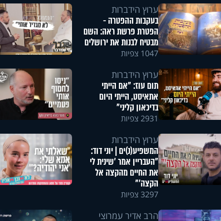
ערוץ הידברות
בעקבות ההפטרה -
הפטרת פרשת ראה: השם
מבטיח לבנות את ירושלים
1047 צפיות
ערוץ הידברות
תום עוז: "אם הייתי
אתאיסט, הייתי היום
בדיכאון קליני"
2931 צפיות
ערוץ הידברות
המשפיע(נ)ים | יוני דוד:
"העבריין אמר 'שינית לי
את החיים מהקצה אל
הקצה'"
3297 צפיות
הרב אדיר עמרוצי