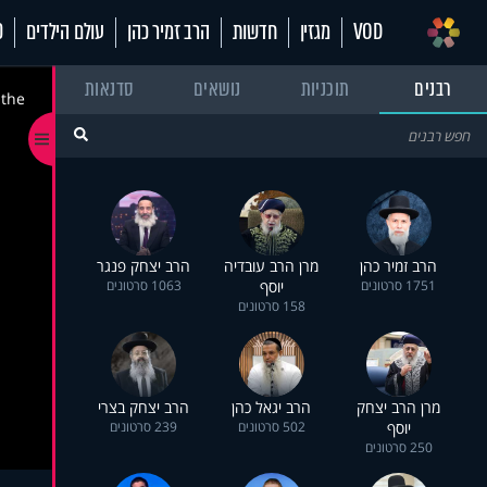
VOD
מגזין
חדשות
הרב זמיר כהן
עולם הילדים
70
רבנים
תוכניות
נושאים
סדנאות
 the
הרב זמיר כהן
מרן הרב עובדיה
הרב יצחק פנגר
1751 סרטונים
יוסף
1063 סרטונים
158 סרטונים
מרן הרב יצחק
הרב יגאל כהן
הרב יצחק בצרי
יוסף
502 סרטונים
239 סרטונים
250 סרטונים