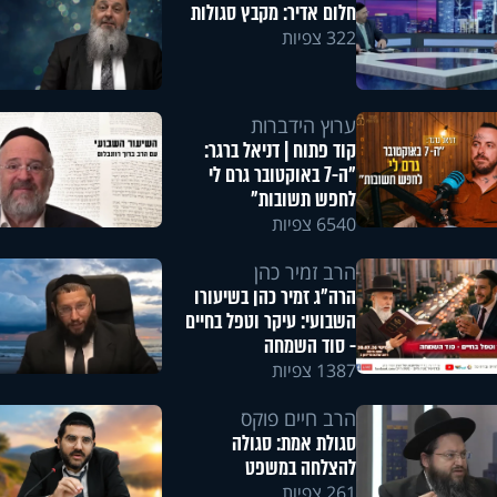
חלום אדיר: מקבץ סגולות
322 צפיות
ערוץ הידברות
קוד פתוח | דניאל ברגר:
"ה-7 באוקטובר גרם לי
לחפש תשובות"
6540 צפיות
הרב זמיר כהן
הרה"ג זמיר כהן בשיעורו
השבועי: עיקר וטפל בחיים
- סוד השמחה
1387 צפיות
הרב חיים פוקס
סגולת אמת: סגולה
להצלחה במשפט
261 צפיות