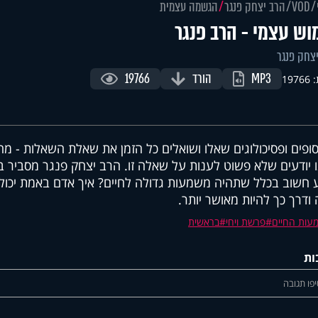
VOD
הרב יצחק פנגר
הגשמה עצמית
וש עצמי - הרב פנגר
צחק פנגר
MP3
הורד
19766
197
סופים ופסיכולוגים שאלו ושואלים כל הזמן את שאלת השאלות - מ
ו יודעים שלא פשוט לענות על שאלה זו. הרב יצחק פנגר מסביר ב
 חשוב בכלל שתהיה משמעות גדולה לחיים? איך אדם באמת יכול
 ודרך כך להיות מאושר יותר.
עות החיים
פרשת ויחי
בראשית
ות
פו תגובה