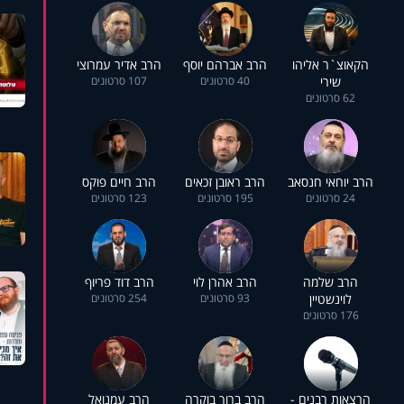
הקאוצ`ר אליהו
הרב אברהם יוסף
הרב אדיר עמרוצי
שירי
40 סרטונים
107 סרטונים
62 סרטונים
הרב יוחאי חנסאב
הרב ראובן זכאים
הרב חיים פוקס
24 סרטונים
195 סרטונים
123 סרטונים
הרב שלמה
הרב אהרן לוי
הרב דוד פריוף
לוינשטיין
93 סרטונים
254 סרטונים
176 סרטונים
הרצאות רבנים -
הרב ברוך בוקרה
הרב עמנואל