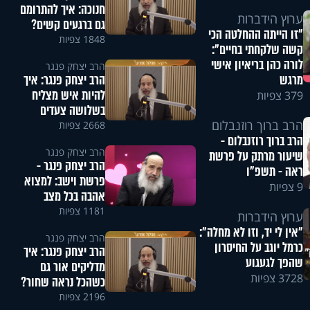
חנוכה: איך להתרומם
ערוץ הידברות
גם ברגעים קשים?
"זו הייתה ההחלטה הכי
1848 צפיות
קשה שלקחתי בחיים":
לורה כהן בריאיון אישי
הרב יצחק פנגר
הרב יצחק פנגר: איך
מרגש
להיות איש מצליח
379 צפיות
בשלושה צעדים
הרב ברוך רוזנבלום
2668 צפיות
הרב ברוך רוזנבלום -
הרב יצחק פנגר
שיעור מרתק על פרשת
הרב יצחק פנגר -
ראה - תשפ"ו
פרשת וישב: למצוא
9 צפיות
אהבה בכל מצב
1181 צפיות
ערוץ הידברות
"אין לי יד, וזו לא מחלה":
הרב יצחק פנגר
כרמל יוגב על החיסרון
הרב יצחק פנגר: איך
שהפך לגעגוע
מדליקים אור גם
3728 צפיות
כשהכל נראה שחור?
2196 צפיות