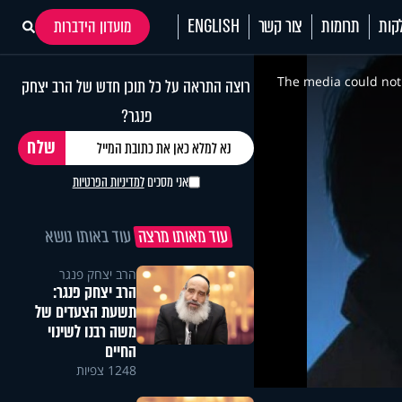
קות
תרומות
צור קשר
ENGLISH
מועדון הידברות
This
is
a
The media could not 
רוצה התראה על כל תוכן חדש של הרב יצחק
modal
window.
פנגר?
אני מסכים
למדיניות הפרטיות
עוד מאותו מרצה
עוד באותו נושא
הרב יצחק פנגר
הרב יצחק פנגר:
תשעת הצעדים של
משה רבנו לשינוי
החיים
1248 צפיות