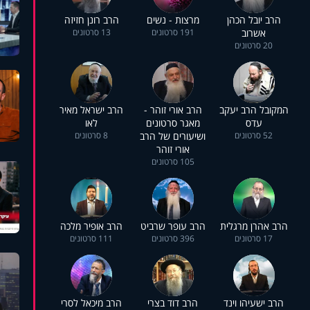
הרב יובל הכהן
מרצות - נשים
הרב רונן חזיזה
אשרוב
191 סרטונים
13 סרטונים
20 סרטונים
המקובל הרב יעקב
הרב אורי זוהר -
הרב ישראל מאיר
עדס
מאגר סרטונים
לאו
52 סרטונים
ושיעורים של הרב
8 סרטונים
אורי זוהר
105 סרטונים
הרב אהרן מרגלית
הרב עופר שרביט
הרב אופיר מלכה
17 סרטונים
396 סרטונים
111 סרטונים
הרב ישעיהו וינד
הרב דוד בצרי
הרב מיכאל לסרי