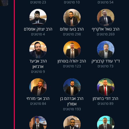
54 סרטונים
10 סרטונים
23 סרטונים
הרב גואל אלקריף
הרב בועז שלום
הרב יצחק אמסלם
269 סרטונים
298 סרטונים
4 סרטונים
ד''ר עודד קרבצ'יק
הרב יהודה בוטרמן
הרב אביעד
73 סרטונים
123 סרטונים
ארג'ואן
9 סרטונים
הרב דודי ברוורמן
הרב אברהם בן
הרב אבי מזרחי
89 סרטונים
אסולין
84 סרטונים
193 סרטונים