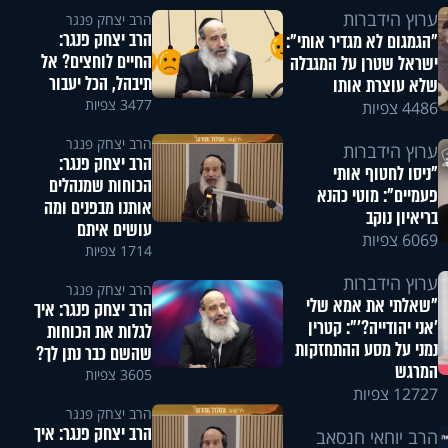
ערוץ הידברות
הרב יצחק פנגר
הרב יצחק פנגר:
"הגמגום לא מגדיר אותי":
החיים לוחצים? אל
ישראל שטרן על המגבלה
תיבהל, הכל יעבור
שלא עוצרת אותו
3477 צפיות
4486 צפיות
הרב יצחק פנגר
ערוץ הידברות
הרב יצחק פנגר:
"ניסו לחטוף אותי
הכוחות שמנהלים
פעמיים": מוטי כהנא
אותנו מבפנים ומה
בריאיון נוקב
עושים איתם
6069 צפיות
1714 צפיות
ערוץ הידברות
הרב יצחק פנגר
"שאלתי את אמא שלי
הרב יצחק פנגר: איך
'אני יהודייה?'": קטרין
לגלות את הכוחות
נמני על מסע ההתחזקות
שהשם כבר נתן לך?
המרגש
3605 צפיות
12727 צפיות
הרב יצחק פנגר
הרב יצחק פנגר: איך
הרב יוחאי חנסאב