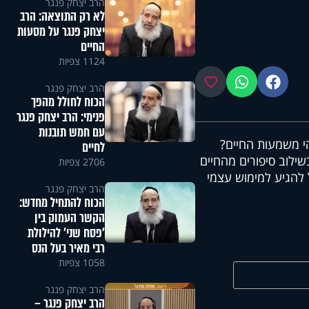
הרב יצחק פנגר
לא רק התוצאה: הרב
יצחק פנגר על מסעות
החיים
1124 צפיות
פייסבוק
ווטסאפ
מועדפים
הרב יצחק פנגר
הכוח לחולל מהפך
פנימי: הרב יצחק פנגר
עם חמש תובנות
הי משמעות החיים?
לחיים
שילוב סיפורים מהחיים
2706 צפיות
 להגיע למימוש עצמי
הרב יצחק פנגר
הכוח להתחיל מחדש:
הקשר העמוק בין
'פסח שני' להילולת
רבי מאיר בעל הנס
1058 צפיות
הרב יצחק פנגר
הרב יצחק פנגר –