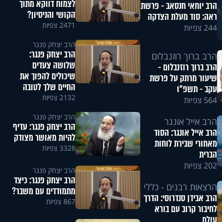
לצמוח דווקא מתוך
הרב יוחאי חנסאב - פרשת
הקושי והניסיון?
ראה: סוד מעלת הצדקה
2471 צפיות
244 צפיות
הרב יצחק פנגר
הרב יצחק פנגר:
הרב ברוך רוזנבלום
שלושה צעדים
הרב ברוך רוזנבלום -
שיכולים להפוך את
שיעור מרתק על פרשת
החיים שלך לטובה
עקב - תשפ"ו
2132 צפיות
564 צפיות
הרב יצחק פנגר
הרב אייל אונגר
הרב יצחק פנגר: עדיף
הרב אייל אונגר: הסוד
להיות מאושר מצודק
מאחורי שבירת לוחות
3328 צפיות
הברית
202 צפיות
הרב יצחק פנגר
הרב יצחק פנגר: כיצד
הרצאות רבנים - כללי
מתמודדים עם משבר?
הרב אבידן סנדרוסי: הדרך
867 צפיות
לחיבור קרוב עם בורא
עולם