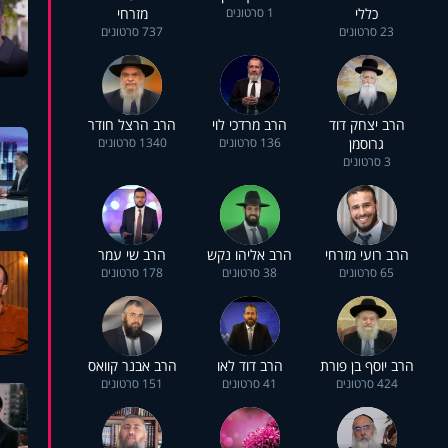
כללי
1 סרטונים
מזרחי
23 סרטונים
737 סרטונים
הרב יצחק דוד
הרב מרדכי לוי
הרב הרצל חודר
גרוסמן
136 סרטונים
1340 סרטונים
3 סרטונים
הרב רועי מזרחי
הרב אליהו נקש
הרב שי עמר
65 סרטונים
38 סרטונים
178 סרטונים
הרב יוסף בן פורת
הרב דוד לאו
הרב אבנר קוואס
424 סרטונים
41 סרטונים
151 סרטונים