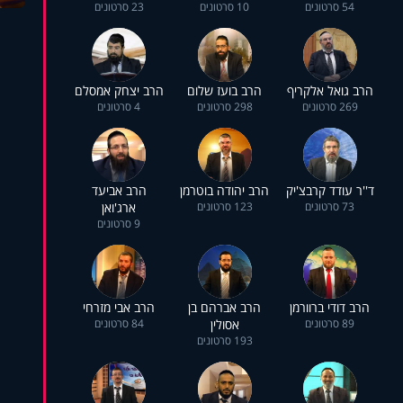
54 סרטונים
10 סרטונים
23 סרטונים
הרב גואל אלקריף
הרב בועז שלום
הרב יצחק אמסלם
269 סרטונים
298 סרטונים
4 סרטונים
ד''ר עודד קרבצ'יק
הרב יהודה בוטרמן
הרב אביעד
73 סרטונים
123 סרטונים
ארג'ואן
9 סרטונים
הרב דודי ברוורמן
הרב אברהם בן
הרב אבי מזרחי
89 סרטונים
אסולין
84 סרטונים
193 סרטונים