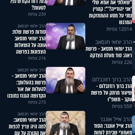
בעל רוח הקודש נפל
"שאלתי את אמא שלי
לטעות?
'אני יהודייה?'": קטרין
239 צפיות
נמני על מסע ההתחזקות
המרגש
הרב יוחאי חנסאב
12014 צפיות
סודות פרשת שלח:
הרב יוחאי חנסאב
הרב יוחאי חנסאב
עונה על השאלות
הרב יוחאי חנסאב - פרשת
הצפונות בפרשה
ראה: סוד מעלת הצדקה
216 צפיות
226 צפיות
הרב יוחאי חנסאב
הרב יוחאי חנסאב -
הרב ברוך רוזנבלום
פרשת בהעלותך:
הרב ברוך רוזנבלום -
להעלות את אור
שיעור מרתק על פרשת
הקדושה הגנוז בתוכנו
עקב - תשפ"ו
273 צפיות
559 צפיות
הרב יוחאי חנסאב
הרב אייל אונגר
הרב יוחאי חנסאב:
הרב אייל אונגר: הסוד
למה היה צריך לכפות
מאחורי שבירת לוחות
את התורה על עם