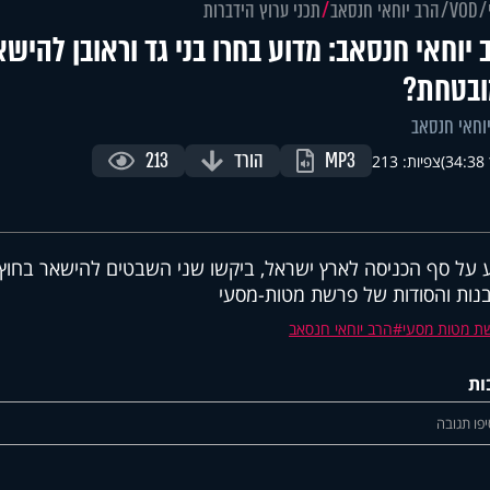
VOD
הרב יוחאי חנסאב
תכני ערוץ הידברות
 יוחאי חנסאב: מדוע בחרו בני גד וראובן להיש
בטחת?
וחאי חנסאב
MP3
הורד
213
)
צפיות: 213
 על סף הכניסה לארץ ישראל, ביקשו שני השבטים להישאר בחוץ?
נות והסודות של פרשת מטות-מסעי
ת מטות מסעי
הרב יוחאי חנסאב
ות
פו תגובה