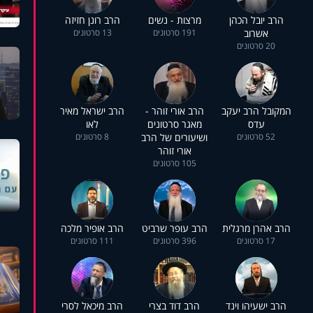
הרב יובל הכהן
מרצות - נשים
הרב רונן חזיזה
אשרוב
191 סרטונים
13 סרטונים
20 סרטונים
המקובל הרב יעקב
הרב אורי זוהר -
הרב ישראל מאיר
עדס
מאגר סרטונים
לאו
52 סרטונים
ושיעורים של הרב
8 סרטונים
אורי זוהר
105 סרטונים
הרב אהרן מרגלית
הרב עופר שרביט
הרב אופיר מלכה
17 סרטונים
396 סרטונים
111 סרטונים
הרב ישעיהו וינד
הרב דוד בצרי
הרב מיכאל לסרי