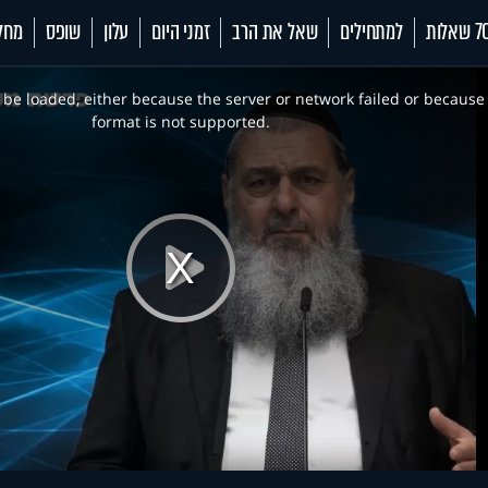
 שאלות
למתחילים
שאל את הרב
זמני היום
עלון
שופס
מחל
be loaded, either because the server or network failed or because
format is not supported.
Play
Video