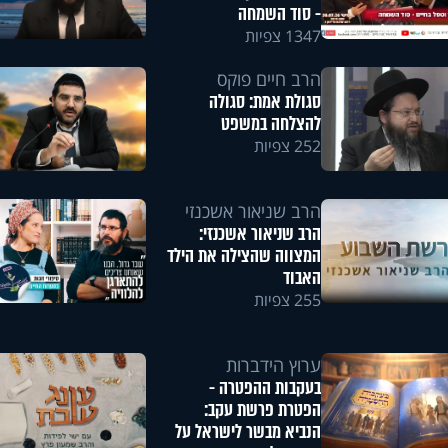
- סוד השמחה
1347 צפיות
הרב חיים פוקס
סגולת אמת: סגולה
להצלחה במשפט
252 צפיות
הרב שניאור אשכנזי
הרב שניאור אשכנזי:
המצווה שהצילה את הילד
האבוד
255 צפיות
ערוץ הידברות
בעקבות ההפטרה -
הפטרת פרשת עקב:
הנביא מבשר לישראל על