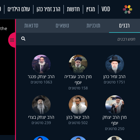
VOD
מגזין
חדשות
הרב זמיר כהן
עולם הילדים
70
רבנים
תוכניות
נושאים
סדנאות
 the
הרב זמיר כהן
מרן הרב עובדיה
הרב יצחק פנגר
1751 סרטונים
יוסף
1063 סרטונים
158 סרטונים
מרן הרב יצחק
הרב יגאל כהן
הרב יצחק בצרי
יוסף
502 סרטונים
239 סרטונים
250 סרטונים