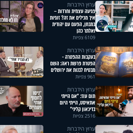
ערוץ הידברות
פגיעה עצמית וחרדות –
איך מכילים את זה? זוגיות
במבחן, הפעם עם יהודית
ואלתר כהן
6109 צפיות
ערוץ הידברות
בעקבות ההפטרה -
הפטרת פרשת ראה: השם
מבטיח לבנות את ירושלים
961 צפיות
ערוץ הידברות
תום עוז: "אם הייתי
אתאיסט, הייתי היום
בדיכאון קליני"
2516 צפיות
ערוץ הידברות