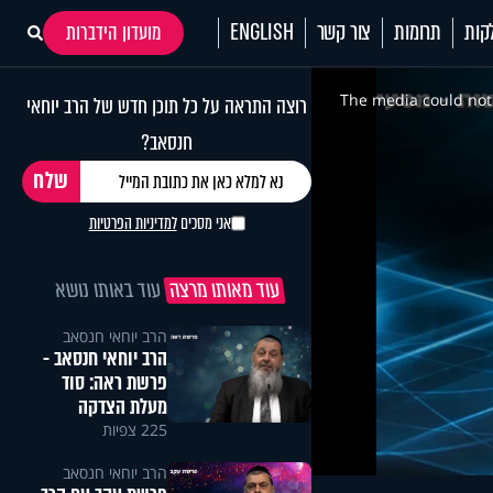
קות
תרומות
צור קשר
ENGLISH
מועדון הידברות
This
is
a
The media could not 
רוצה התראה על כל תוכן חדש של הרב יוחאי
modal
window.
חנסאב?
אני מסכים
למדיניות הפרטיות
עוד מאותו מרצה
עוד באותו נושא
הרב יוחאי חנסאב
הרב יוחאי חנסאב -
פרשת ראה: סוד
מעלת הצדקה
225 צפיות
הרב יוחאי חנסאב