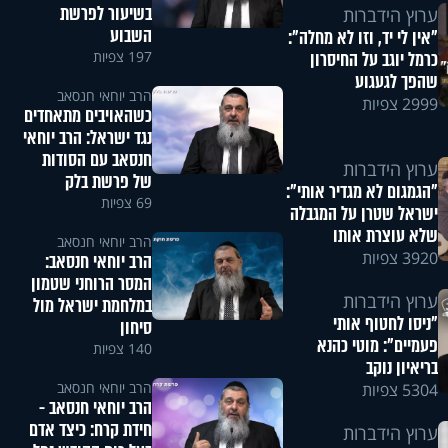
בשיעור לפרשת
ערוץ הידברות
השבוע
"אין לי יד, וזו לא מחלה":
197 צפיות
כרמל יוגב על החיסרון
שהפך לגעגוע
הרב יוחאי חנסאב
2999 צפיות
כשהאויבים מתאחדים
נגד ישראל: הרב יוחאי
חנסאב עם הסודות
ערוץ הידברות
של פרשת בלק
"הגמגום לא מגדיר אותי":
69 צפיות
ישראל שטרן על המגבלה
שלא עוצרת אותו
הרב יוחאי חנסאב
3920 צפיות
הרב יוחאי חנסאב:
המסר הרוחני שטמון
ערוץ הידברות
במלחמת ישראל מול
"ניסו לחטוף אותי
סיחון
פעמיים": מוטי כהנא
140 צפיות
בריאיון נוקב
הרב יוחאי חנסאב
5304 צפיות
הרב יוחאי חנסאב -
חידת קרח: כיצד אדם
ערוץ הידברות