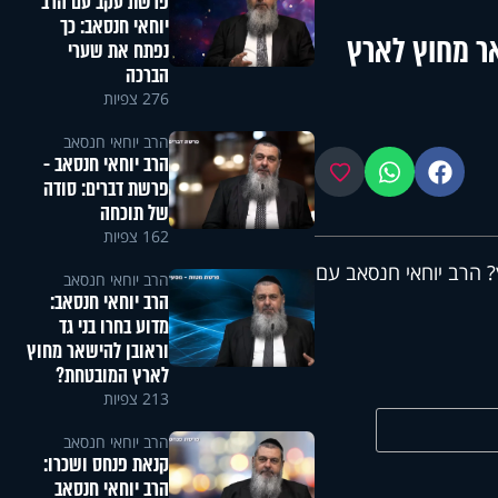
פרשת עקב עם הרב
יוחאי חנסאב: כך
אר מחוץ לארץ
נפתח את שערי
הברכה
276 צפיות
הרב יוחאי חנסאב
הרב יוחאי חנסאב -
פייסבוק
ווטסאפ
מועדפים
פרשת דברים: סודה
של תוכחה
162 צפיות
 הרב יוחאי חנסאב עם
הרב יוחאי חנסאב
הרב יוחאי חנסאב:
מדוע בחרו בני גד
וראובן להישאר מחוץ
לארץ המובטחת?
213 צפיות
הרב יוחאי חנסאב
קנאת פנחס ושכרו:
הרב יוחאי חנסאב