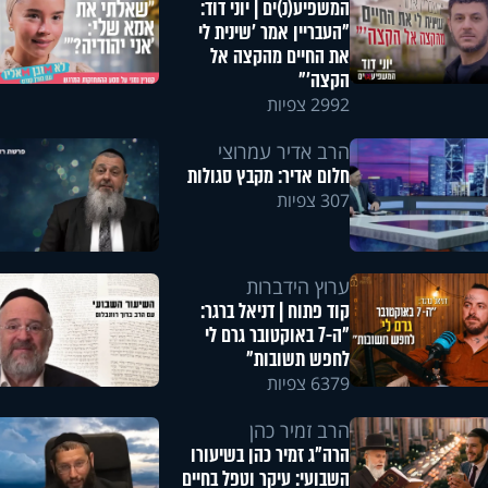
המשפיע(נ)ים | יוני דוד:
"העבריין אמר 'שינית לי
את החיים מהקצה אל
הקצה'"
2992 צפיות
הרב אדיר עמרוצי
חלום אדיר: מקבץ סגולות
307 צפיות
ערוץ הידברות
קוד פתוח | דניאל ברגר:
"ה-7 באוקטובר גרם לי
לחפש תשובות"
6379 צפיות
הרב זמיר כהן
הרה"ג זמיר כהן בשיעורו
השבועי: עיקר וטפל בחיים