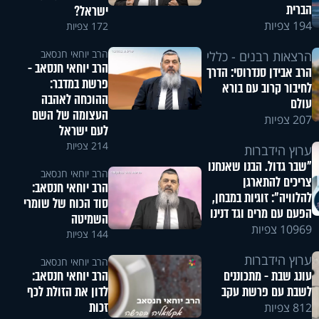
הברית
ישראל?
194 צפיות
172 צפיות
הרב יוחאי חנסאב
הרצאות רבנים - כללי
הרב יוחאי חנסאב -
הרב אבידן סנדרוסי: הדרך
פרשת במדבר:
לחיבור קרוב עם בורא
ההוכחה לאהבה
עולם
העצומה של השם
207 צפיות
לעם ישראל
214 צפיות
ערוץ הידברות
"שבר גדול. הבנו שאנחנו
הרב יוחאי חנסאב
צריכים להתארגן
הרב יוחאי חנסאב:
להלוויה": זוגיות במבחן,
סוד הכוח של שומרי
הפעם עם מרים וגד דנינו
השמיטה
10969 צפיות
144 צפיות
ערוץ הידברות
הרב יוחאי חנסאב
הרב יוחאי חנסאב:
עונג שבת - מתכוננים
לדון את הזולת לכף
לשבת עם פרשת עקב
זכות
812 צפיות