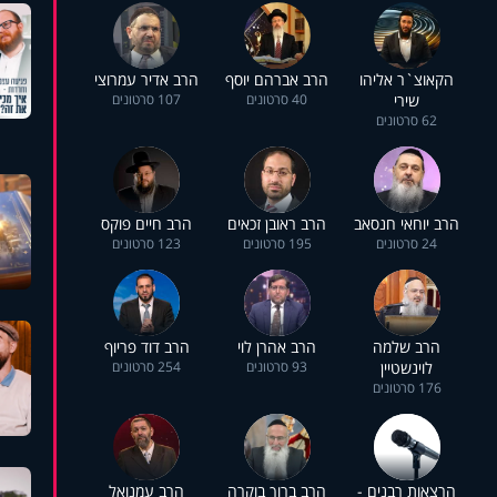
הקאוצ`ר אליהו
הרב אברהם יוסף
הרב אדיר עמרוצי
שירי
40 סרטונים
107 סרטונים
62 סרטונים
הרב יוחאי חנסאב
הרב ראובן זכאים
הרב חיים פוקס
24 סרטונים
195 סרטונים
123 סרטונים
הרב שלמה
הרב אהרן לוי
הרב דוד פריוף
לוינשטיין
93 סרטונים
254 סרטונים
176 סרטונים
הרצאות רבנים -
הרב ברוך בוקרה
הרב עמנואל