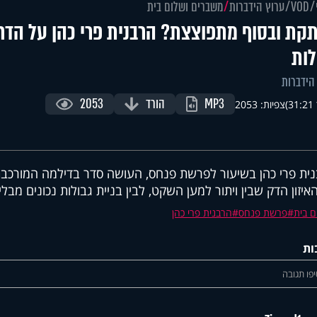
VOD
ערוץ הידברות
משברים ושלום בית
קת ובסוף מתפוצצת? הרבנית פרי כהן על הדר
לות
הידברות
MP3
הורד
2053
)
צפיות: 2053
ית פרי כהן בשיעור לפרשת פנחס, העושה סדר בדילמה המורכבת ב
איזון הדק שבין ויתור למען השקט, לבין בניית גבולות נכונים מב
ם בית
פרשת פנחס
הרבנית פרי כהן
ות
פו תגובה