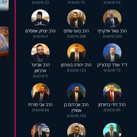
54 סרטונים
10 סרטונים
23 סרטונים
הרב גואל אלקריף
הרב בועז שלום
הרב יצחק אמסלם
269 סרטונים
298 סרטונים
4 סרטונים
ד''ר עודד קרבצ'יק
הרב יהודה בוטרמן
הרב אביעד
73 סרטונים
123 סרטונים
ארג'ואן
9 סרטונים
הרב דודי ברוורמן
הרב אברהם בן
הרב אבי מזרחי
89 סרטונים
אסולין
84 סרטונים
193 סרטונים