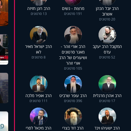
הרב יובל הכהן
מרצות - נשים
הרב רונן חזיזה
אשרוב
191 סרטונים
13 סרטונים
20 סרטונים
המקובל הרב יעקב
הרב אורי זוהר -
הרב ישראל מאיר
עדס
מאגר סרטונים
לאו
52 סרטונים
ושיעורים של הרב
8 סרטונים
אורי זוהר
105 סרטונים
הרב אהרן מרגלית
הרב עופר שרביט
הרב אופיר מלכה
17 סרטונים
396 סרטונים
111 סרטונים
הרב ישעיהו וינד
הרב דוד בצרי
הרב מיכאל לסרי