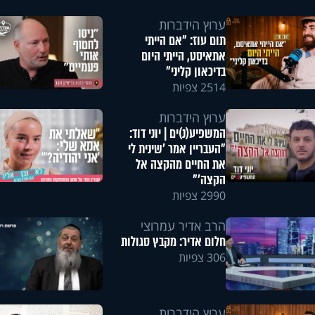
ערוץ הידברות
תום עוז: "אם הייתי
אתאיסט, הייתי היום
בדיכאון קליני"
2514 צפיות
ערוץ הידברות
המשפיע(נ)ים | יוני דוד:
"העבריין אמר 'שינית לי
את החיים מהקצה אל
הקצה'"
2990 צפיות
הרב אדיר עמרוצי
חלום אדיר: מקבץ סגולות
306 צפיות
ערוץ הידברות