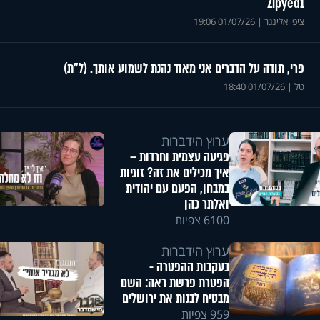
Zipyed1
ציפי אלינגר
|
01/07/26 19:06
פרי, תודה על הדברים אני מאוד נהנת לשמוע אותך. (ל"ת)
טל
|
01/07/26 18:40
ערוץ הידברות
פגיעה עצמית וחרדות –
איך מכילים את זה? זוגיות
במבחן, הפעם עם יהודית
ואלתר כהן
6100 צפיות
ערוץ הידברות
בעקבות ההפטרה -
הפטרת פרשת ראה: השם
מבטיח לבנות את ירושלים
959 צפיות