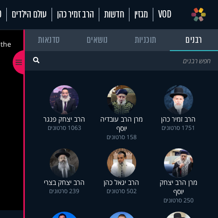
VOD
מגזין
חדשות
הרב זמיר כהן
עולם הילדים
70
רבנים
תוכניות
נושאים
סדנאות
 the
הרב זמיר כהן
מרן הרב עובדיה
הרב יצחק פנגר
1751 סרטונים
יוסף
1063 סרטונים
158 סרטונים
מרן הרב יצחק
הרב יגאל כהן
הרב יצחק בצרי
יוסף
502 סרטונים
239 סרטונים
250 סרטונים