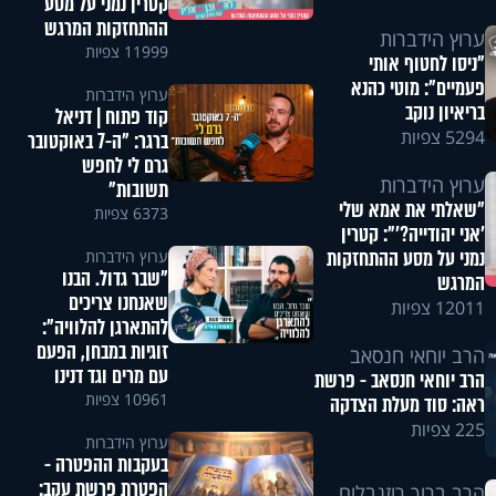
קטרין נמני על מסע
ההתחזקות המרגש
ערוץ הידברות
11999 צפיות
"ניסו לחטוף אותי
פעמיים": מוטי כהנא
ערוץ הידברות
בריאיון נוקב
קוד פתוח | דניאל
5294 צפיות
ברגר: "ה-7 באוקטובר
גרם לי לחפש
ערוץ הידברות
תשובות"
"שאלתי את אמא שלי
6373 צפיות
'אני יהודייה?'": קטרין
נמני על מסע ההתחזקות
ערוץ הידברות
"שבר גדול. הבנו
המרגש
שאנחנו צריכים
12011 צפיות
להתארגן להלוויה":
זוגיות במבחן, הפעם
הרב יוחאי חנסאב
עם מרים וגד דנינו
הרב יוחאי חנסאב - פרשת
10961 צפיות
ראה: סוד מעלת הצדקה
225 צפיות
ערוץ הידברות
בעקבות ההפטרה -
הפטרת פרשת עקב:
הרב ברוך רוזנבלום