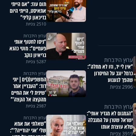
תום עוז: "אם הייתי
אתאיסט, הייתי היום
בדיכאון קליני"
2510 צפיות
ערוץ הידברות
"ניסו לחטוף אותי
פעמיים": מוטי כהנא
בריאיון נוקב
ערוץ הידברות
5287 צפיות
"אין לי יד, וזו לא מחלה":
כרמל יוגב על החיסרון
ערוץ הידברות
המשפיע(נ)ים | יוני
שהפך לגעגוע
דוד: "העבריין אמר
2996 צפיות
'שינית לי את החיים
מהקצה אל הקצה'"
2987 צפיות
ערוץ הידברות
"הגמגום לא מגדיר אותי":
ערוץ הידברות
ישראל שטרן על המגבלה
"שאלתי את אמא
שלא עוצרת אותו
שלי 'אני יהודייה?'":
3919 צפיות