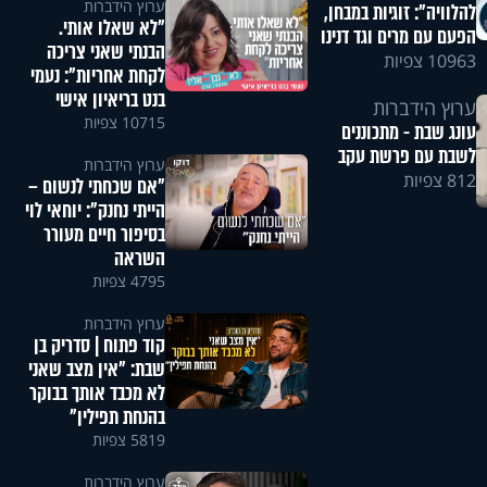
ערוץ הידברות
להלוויה": זוגיות במבחן,
"לא שאלו אותי.
הפעם עם מרים וגד דנינו
הבנתי שאני צריכה
10963 צפיות
לקחת אחריות": נעמי
בנט בריאיון אישי
ערוץ הידברות
10715 צפיות
עונג שבת - מתכוננים
לשבת עם פרשת עקב
ערוץ הידברות
812 צפיות
"אם שכחתי לנשום –
הייתי נחנק": יוחאי לוי
בסיפור חיים מעורר
השראה
4795 צפיות
ערוץ הידברות
קוד פתוח | סדריק בן
שבת: "אין מצב שאני
לא מכבד אותך בבוקר
בהנחת תפילין"
5819 צפיות
ערוץ הידברות