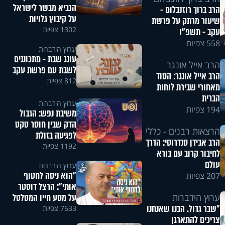
הנביא מבשר לישראל
הרב ברוך רוזנבלום -
על קיבוץ גלויות
שיעור מרתק על פרשת
1302 צפיות
עקב - תשפ"ו
558 צפיות
ערוץ הידברות
עונג שבת - מתכוננים
הרב אייל אונגר
לשבת עם פרשת עקב
הרב אייל אונגר: הסוד
812 צפיות
מאחורי שבירת לוחות
הברית
ערוץ הידברות
194 צפיות
משיבת נפש: הגבול
הדק שבין חוסר טקט
הרצאות רבנים - כללי
לפגיעה בזולת
הרב אבידן סנדרוסי: הדרך
1192 צפיות
לחיבור קרוב עם בורא
עולם
ערוץ הידברות
"הוא ניסה לחטוף
207 צפיות
אותי": הרצל דוסטר
על מסע חייו המטלטל
ערוץ הידברות
"שבר גדול. הבנו שאנחנו
7633 צפיות
צריכים להתארגן