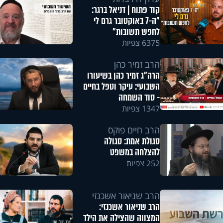
קוד פתוח | דניאל ברגר:
"ה-7 באוקטובר גרם לי
לחפש תשובות"
6375 צפיות
הרב זמיר כהן
הרה"ג זמיר כהן בשיעורו
השבועי: עיקר וטפל בחיים
- סוד השמחה
1347 צפיות
הרב חיים פוקס
סגולת אמת: סגולה
להצלחה במשפט
252 צפיות
הרב שניאור אשכנזי
הרב שניאור אשכנזי:
המצווה שהצילה את הילד