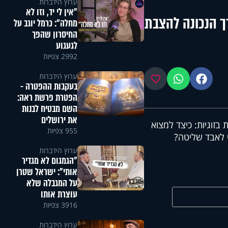
ערוץ הידברות
"אין לי יד, וזו לא
ך הנכונה להצבת
מחלה": כרמל יוגב על
החיסרון שהפך
לגעגוע
2992 צפיות
ערוץ הידברות
פייסבוק
ווטסאפ
מועדפים
בעקבות ההפטרה -
הפטרת פרשת ראה:
השם מבטיח לבנות
את ירושלים
זוגיות: כיצד למצוא
955 צפיות
לי לאבד שליטה?
ערוץ הידברות
"הגמגום לא מגדיר
אותי": ישראל שטרן
על המגבלה שלא
עוצרת אותו
3916 צפיות
ערוץ הידברות