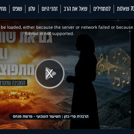
 שאלות
למתחילים
שאל את הרב
זמני היום
עלון
שופס
מחל
be loaded, either because the server or network failed or because
format is not supported.
Play
Video