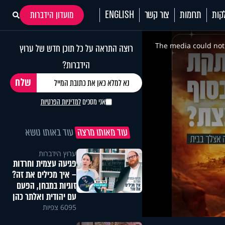
קות
תרומות
צור קשר
ENGLISH
מועדון הידברות
This
is
a
The media could not 
רוצה התראה על כל תוכן חדש של ערוץ
modal
window.
הידברות?
אני מסכים
למדיניות הפרטיות
עוד מאותו מרצה
עוד באותו נושא
ערוץ הידברות
פגיעה עצמית וחרדות
– איך מכילים את זה?
זוגיות במבחן, הפעם
עם יהודית ואלתר כהן
6095 צפיות