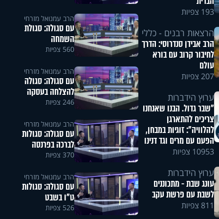
הברית
193 צפיות
הרב עמנואל מזרחי
עם סגולה: סגולת
הרצאות רבנים - כללי
השמחה
הרב אבידן סנדרוסי: הדרך
560 צפיות
לחיבור קרוב עם בורא
עולם
הרב עמנואל מזרחי
207 צפיות
עם סגולה: סגולה
להצלחה בעסקה
ערוץ הידברות
246 צפיות
"שבר גדול. הבנו שאנחנו
צריכים להתארגן
הרב עמנואל מזרחי
להלוויה": זוגיות במבחן,
עם סגולה: סגולות
הפעם עם מרים וגד דנינו
לברכה בפרנסה
10953 צפיות
370 צפיות
ערוץ הידברות
הרב עמנואל מזרחי
עונג שבת - מתכוננים
עם סגולה: סגולות
לשבת עם פרשת עקב
ט"ו בשבט
811 צפיות
526 צפיות