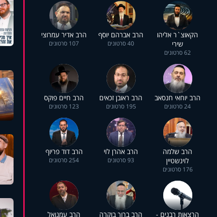
הקאוצ`ר אליהו
הרב אברהם יוסף
הרב אדיר עמרוצי
שירי
40 סרטונים
107 סרטונים
62 סרטונים
הרב יוחאי חנסאב
הרב ראובן זכאים
הרב חיים פוקס
24 סרטונים
195 סרטונים
123 סרטונים
הרב שלמה
הרב אהרן לוי
הרב דוד פריוף
לוינשטיין
93 סרטונים
254 סרטונים
176 סרטונים
הרצאות רבנים -
הרב ברוך בוקרה
הרב עמנואל