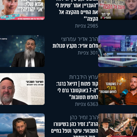
"העבריין אמר 'שינית לי
את החיים מהקצה אל
הקצה'"
2985 צפיות
הרב אדיר עמרוצי
חלום אדיר: מקבץ סגולות
301 צפיות
ערוץ הידברות
קוד פתוח | דניאל ברגר:
"ה-7 באוקטובר גרם לי
לחפש תשובות"
6363 צפיות
הרב זמיר כהן
הרה"ג זמיר כהן בשיעורו
השבועי: עיקר וטפל בחיים