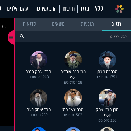
VOD
מגזין
חדשות
הרב זמיר כהן
עולם הילדים
70
רבנים
תוכניות
נושאים
סדנאות
 the
הרב זמיר כהן
מרן הרב עובדיה
הרב יצחק פנגר
1751 סרטונים
יוסף
1063 סרטונים
158 סרטונים
מרן הרב יצחק
הרב יגאל כהן
הרב יצחק בצרי
יוסף
502 סרטונים
239 סרטונים
250 סרטונים