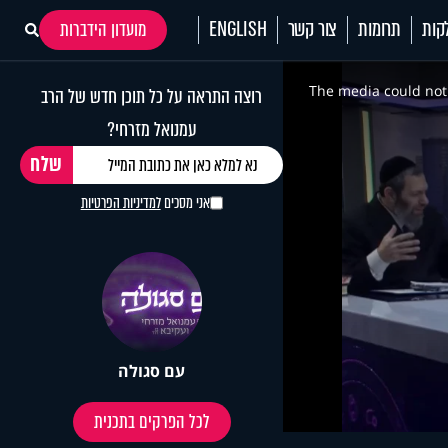
קות
תרומות
צור קשר
ENGLISH
מועדון הידברות
This
is
a
The media could not 
רוצה התראה על כל תוכן חדש של הרב
modal
window.
עמנואל מזרחי?
אני מסכים
למדיניות הפרטיות
עם סגולה
לכל הפרקים בתכנית