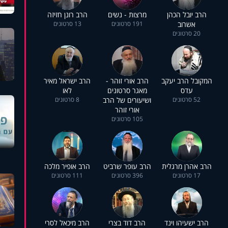
הרב יובל הכהן
מרצות - נשים
הרב רונן חזיזה
אשרוב
191 סרטונים
13 סרטונים
20 סרטונים
המקובל הרב יעקב
הרב אורי זוהר -
הרב ישראל מאיר
עדס
מאגר סרטונים
לאו
52 סרטונים
ושיעורים של הרב
8 סרטונים
אורי זוהר
105 סרטונים
הרב אהרן מרגלית
הרב עופר שרביט
הרב אופיר מלכה
17 סרטונים
396 סרטונים
111 סרטונים
הרב ישעיהו וינד
הרב דוד בצרי
הרב מיכאל לסרי