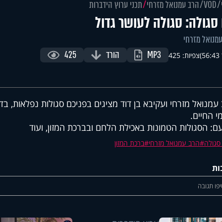
VOD
הרב עמנואל מזרחי
תכני ערוץ הידברות
סגולה: סגולה לעושר גדול
מנואל מזרחי
MP3
הורד
425
)
צפיות: 425
עמנואל מזרחי ועקיבא בן דוד מציגים בפניכם סגולות נפלאות, בדו
י החיים.
ם: הסגולות הטמונות באכילת הלחם ובברכת המזון, ועוד
סגולה
הרב עמנואל מזרחי
ברכת המזון
ות
פו תגובה