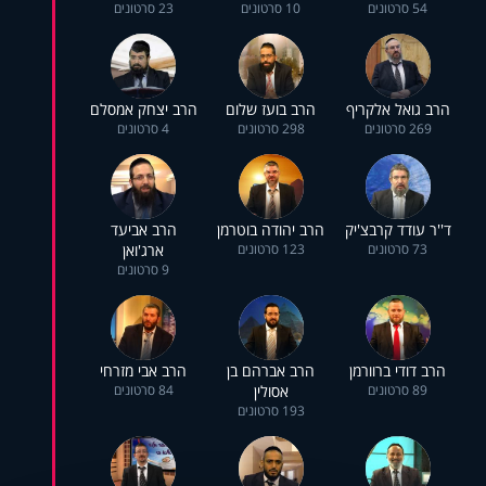
54 סרטונים
10 סרטונים
23 סרטונים
הרב גואל אלקריף
הרב בועז שלום
הרב יצחק אמסלם
269 סרטונים
298 סרטונים
4 סרטונים
ד''ר עודד קרבצ'יק
הרב יהודה בוטרמן
הרב אביעד
73 סרטונים
123 סרטונים
ארג'ואן
9 סרטונים
הרב דודי ברוורמן
הרב אברהם בן
הרב אבי מזרחי
89 סרטונים
אסולין
84 סרטונים
193 סרטונים