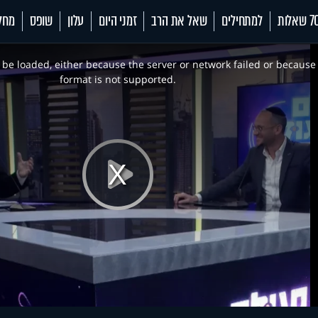
 שאלות
למתחילים
שאל את הרב
זמני היום
עלון
שופס
מחל
be loaded, either because the server or network failed or because
format is not supported.
Play
Video