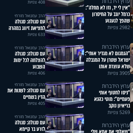
ערוץ הידברות
408 צפיות
"אין לי יד, וזו לא מחלה":
כרמל יוגב על החיסרון
הרב עמנואל מזרחי
שהפך לגעגוע
​עם סגולה: סגולה
2982 צפיות
למציאת זיווג במהרה
633 צפיות
ערוץ הידברות
הרב עמנואל מזרחי
"הגמגום לא מגדיר אותי":
עם סגולה: סגולה
ישראל שטרן על המגבלה
להצלחה לכל ימות
שלא עוצרת אותו
השבוע
3905 צפיות
406 צפיות
הרב עמנואל מזרחי
ערוץ הידברות
עם סגולה: לשנות את
"ניסו לחטוף אותי
הדין בשמיים
פעמיים": מוטי כהנא
405 צפיות
בריאיון נוקב
5269 צפיות
הרב עמנואל מזרחי
עם סגולה: סגולה
ערוץ הידברות
לזרע בר קיימא
"שאלתי את אמא שלי