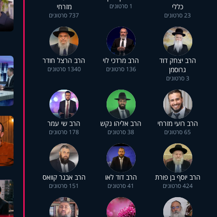
כללי
1 סרטונים
מזרחי
23 סרטונים
737 סרטונים
הרב יצחק דוד
הרב מרדכי לוי
הרב הרצל חודר
גרוסמן
136 סרטונים
1340 סרטונים
3 סרטונים
הרב רועי מזרחי
הרב אליהו נקש
הרב שי עמר
65 סרטונים
38 סרטונים
178 סרטונים
הרב יוסף בן פורת
הרב דוד לאו
הרב אבנר קוואס
424 סרטונים
41 סרטונים
151 סרטונים