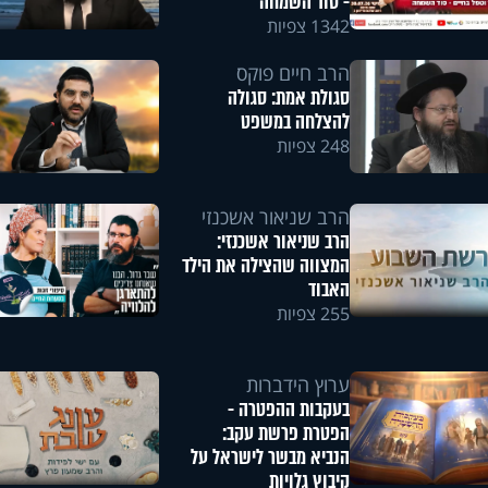
- סוד השמחה
1342 צפיות
הרב חיים פוקס
סגולת אמת: סגולה
להצלחה במשפט
248 צפיות
הרב שניאור אשכנזי
הרב שניאור אשכנזי:
המצווה שהצילה את הילד
האבוד
255 צפיות
ערוץ הידברות
בעקבות ההפטרה -
הפטרת פרשת עקב:
הנביא מבשר לישראל על
קיבוץ גלויות