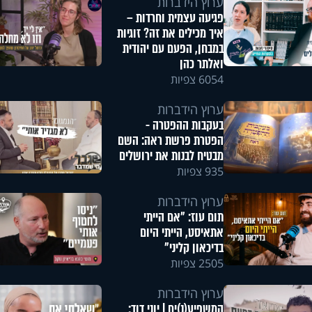
ערוץ הידברות
פגיעה עצמית וחרדות –
איך מכילים את זה? זוגיות
במבחן, הפעם עם יהודית
ואלתר כהן
6054 צפיות
ערוץ הידברות
בעקבות ההפטרה -
הפטרת פרשת ראה: השם
מבטיח לבנות את ירושלים
935 צפיות
ערוץ הידברות
תום עוז: "אם הייתי
אתאיסט, הייתי היום
בדיכאון קליני"
2505 צפיות
ערוץ הידברות
המשפיע(נ)ים | יוני דוד: