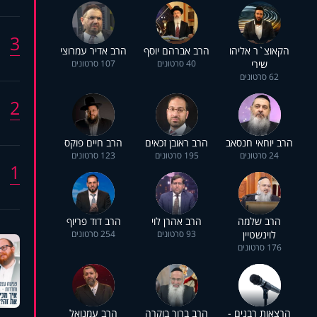
3
הקאוצ`ר אליהו
הרב אברהם יוסף
הרב אדיר עמרוצי
שירי
40 סרטונים
107 סרטונים
62 סרטונים
2
הרב יוחאי חנסאב
הרב ראובן זכאים
הרב חיים פוקס
24 סרטונים
195 סרטונים
123 סרטונים
1
הרב שלמה
הרב אהרן לוי
הרב דוד פריוף
לוינשטיין
93 סרטונים
254 סרטונים
176 סרטונים
הרצאות רבנים -
הרב ברוך בוקרה
הרב עמנואל