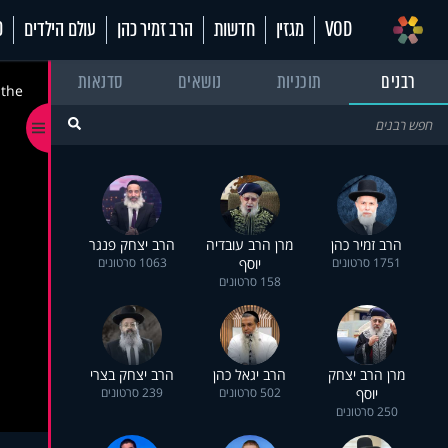
VOD
מגזין
חדשות
הרב זמיר כהן
עולם הילדים
70
רבנים
תוכניות
נושאים
סדנאות
 the
הרב זמיר כהן
מרן הרב עובדיה
הרב יצחק פנגר
1751 סרטונים
יוסף
1063 סרטונים
158 סרטונים
מרן הרב יצחק
הרב יגאל כהן
הרב יצחק בצרי
יוסף
502 סרטונים
239 סרטונים
250 סרטונים