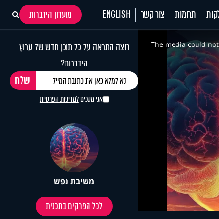
קות
תרומות
צור קשר
ENGLISH
מועדון הידברות
This
is
a
The media could not 
רוצה התראה על כל תוכן חדש של ערוץ
modal
window.
הידברות?
אני מסכים
למדיניות הפרטיות
משיבת נפש
לכל הפרקים בתכנית