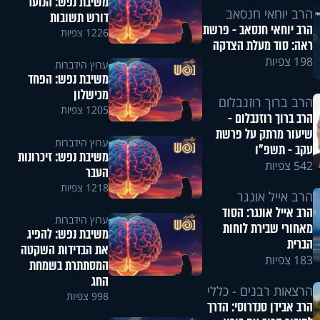
משיבת נפש: הנוער
הרב יוחאי חנסאב
דורש תשובות
הרב יוחאי חנסאב - פרשת
1226 צפיות
ראה: סוד מעלת הצדקה
198 צפיות
ערוץ הידברות
משיבת נפש: הפחד
מכישלון
הרב ברוך רוזנבלום
1205 צפיות
הרב ברוך רוזנבלום -
שיעור מרתק על פרשת
ערוץ הידברות
עקב - תשפ"ו
משיבת נפש: זיכרונות
542 צפיות
העבר
1218 צפיות
הרב אייל אונגר
הרב אייל אונגר: הסוד
ערוץ הידברות
מאחורי שבירת לוחות
משיבת נפש: להפיג
הברית
את הבדידות השקטה
183 צפיות
המסתתרת בשמחת
החג
הרצאות רבנים - כללי
998 צפיות
הרב אבידן סנדרוסי: הדרך