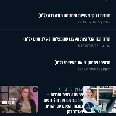
תוכנית כל כך מעניינת ומחכימה תודה רבה (ל"ת)
איילה
|
07/08/25 22:30
תודה רבה אבל קצת מעצבן שהמצלמה לא לכיוונינו (ל"ת)
שרביט
|
07/08/25 18:12
מדהים! פתחתן לי את העיניים! (ל"ת)
רבקה
|
07/08/25 12:19
ערוץ הידברות
פגיעה עצמית וחרדות –
איך מכילים את זה? זוגיות
במבחן, הפעם עם יהודית
ואלתר כהן