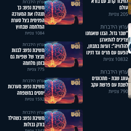
לחיבור קרוב עם בורא
ערוץ הידברות
משיבת נפש: כך
עולם
תנהלו את המערכה
205 צפיות
הפנימית בצל סערת
המלחמה שבחוץ
ערוץ הידברות
"שבר גדול. הבנו שאנחנו
1084 צפיות
צריכים להתארגן
ערוץ הידברות
להלוויה": זוגיות במבחן,
משיבת נפש: לבנות
הפעם עם מרים וגד דנינו
מבצר של שפיות גם
10832 צפיות
בזמן מלחמה
775 צפיות
ערוץ הידברות
עונג שבת - מתכוננים
ערוץ הידברות
לשבת עם פרשת עקב
משיבת נפש: מערכות
790 צפיות
יחסים במשפחה
1592 צפיות
ערוץ הידברות
משיבת נפש: כשהילד
בודק גבולות
1343 צפיות