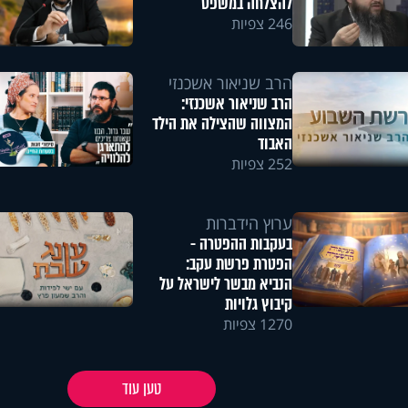
להצלחה במשפט
246 צפיות
הרב שניאור אשכנזי
הרב שניאור אשכנזי:
המצווה שהצילה את הילד
האבוד
252 צפיות
ערוץ הידברות
בעקבות ההפטרה -
הפטרת פרשת עקב:
הנביא מבשר לישראל על
קיבוץ גלויות
1270 צפיות
טען עוד