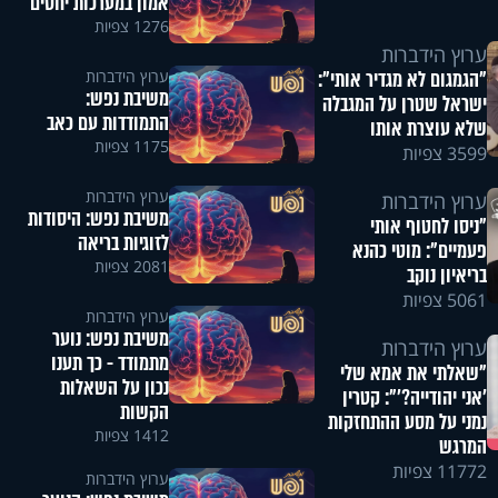
אמון במערכות יחסים
1276 צפיות
ערוץ הידברות
ערוץ הידברות
"הגמגום לא מגדיר אותי":
משיבת נפש:
ישראל שטרן על המגבלה
התמודדות עם כאב
שלא עוצרת אותו
1175 צפיות
3599 צפיות
ערוץ הידברות
ערוץ הידברות
משיבת נפש: היסודות
"ניסו לחטוף אותי
לזוגיות בריאה
פעמיים": מוטי כהנא
2081 צפיות
בריאיון נוקב
5061 צפיות
ערוץ הידברות
משיבת נפש: נוער
ערוץ הידברות
מתמודד - כך תענו
"שאלתי את אמא שלי
נכון על השאלות
'אני יהודייה?'": קטרין
הקשות
נמני על מסע ההתחזקות
1412 צפיות
המרגש
11772 צפיות
ערוץ הידברות