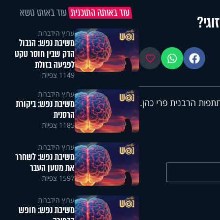
עוד באותה התוכנית
עוד באותו נושא
וגי?
ערוץ הידברות
משיבת נפש: הגבול
הדק שבין חוסר טקט
פייסבוק
ווטסאפ
מועדפים
לפגיעה בזולת
1149 צפיות
ערוץ הידברות
פות הרבנית פרי כהן.
משיבת נפש: ביקורת
הרסנית
1185 צפיות
ערוץ הידברות
משיבת נפש: לשחרר
את מטען העבר
1597 צפיות
ערוץ הידברות
משיבת נפש: חופש