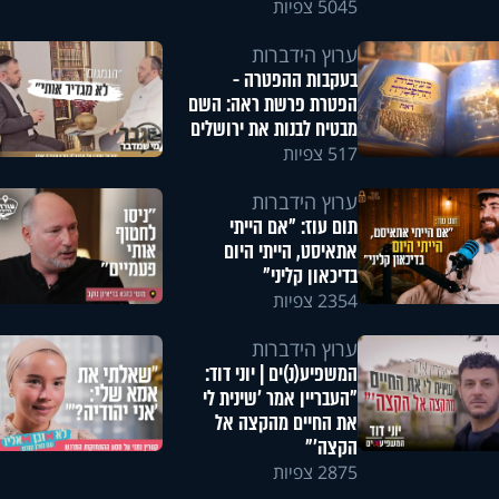
5045 צפיות
ערוץ הידברות
בעקבות ההפטרה -
הפטרת פרשת ראה: השם
מבטיח לבנות את ירושלים
517 צפיות
ערוץ הידברות
תום עוז: "אם הייתי
אתאיסט, הייתי היום
בדיכאון קליני"
2354 צפיות
ערוץ הידברות
המשפיע(נ)ים | יוני דוד:
"העבריין אמר 'שינית לי
את החיים מהקצה אל
הקצה'"
2875 צפיות