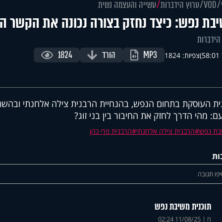
VOD
ערוץ הידברות
עשייה והעצמה נשית
בת נפש: כיצד נחזק בצורה נכונה את הקשר הז
הידברות
MP3
הורד
1824
)
צפיות: 1824
ית העוסקת בתחום הנפש, בהנחיית הרבנית צילה אלחנתי ובהשתת
ם: מהי הדרך לחזק את החיבור בין בני זוג
?
בת נפש
הרבנית צילה אלחנתי
הרבנית פרי כהן
ות
פו תגובה
תוכנית משיבת נפש
ח
|
11/08/25 02:24