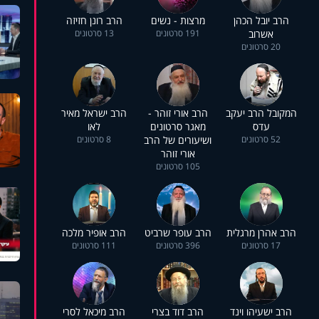
הרב יובל הכהן
מרצות - נשים
הרב רונן חזיזה
אשרוב
191 סרטונים
13 סרטונים
20 סרטונים
המקובל הרב יעקב
הרב אורי זוהר -
הרב ישראל מאיר
עדס
מאגר סרטונים
לאו
52 סרטונים
ושיעורים של הרב
8 סרטונים
אורי זוהר
105 סרטונים
הרב אהרן מרגלית
הרב עופר שרביט
הרב אופיר מלכה
17 סרטונים
396 סרטונים
111 סרטונים
הרב ישעיהו וינד
הרב דוד בצרי
הרב מיכאל לסרי