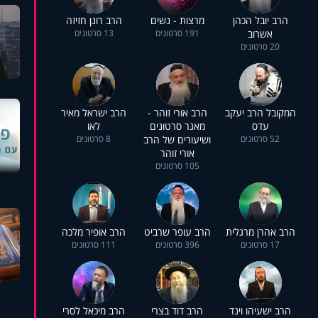
הרב יובל הכהן
מרצות - נשים
הרב רונן חזיזה
אשרוב
191 סרטונים
13 סרטונים
20 סרטונים
המקובל הרב יעקב
הרב אורי זוהר -
הרב ישראל מאיר
עדס
מאגר סרטונים
לאו
52 סרטונים
ושיעורים של הרב
8 סרטונים
אורי זוהר
105 סרטונים
הרב אהרן מרגלית
הרב עופר שרביט
הרב אופיר מלכה
17 סרטונים
396 סרטונים
111 סרטונים
הרב ישעיהו וינד
הרב דוד בצרי
הרב מיכאל לסרי