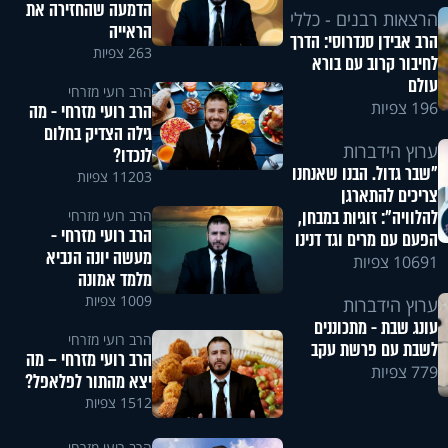
הדמעה שהחזירה את
הרצאות רבנים - כללי
הראייה
הרב אבידן סנדרוסי: הדרך
263 צפיות
לחיבור קרוב עם בורא
עולם
הרב רועי מזרחי
196 צפיות
הרב רועי מזרחי - מה
גילה הצדיק בחלום
ערוץ הידברות
לנכדו?
"שבר גדול. הבנו שאנחנו
11203 צפיות
צריכים להתארגן
להלוויה": זוגיות במבחן,
הרב רועי מזרחי
הרב רועי מזרחי -
הפעם עם מרים וגד דנינו
מעשה יונה הנביא
10691 צפיות
מלמד אמונה
1009 צפיות
ערוץ הידברות
עונג שבת - מתכוננים
הרב רועי מזרחי
לשבת עם פרשת עקב
הרב רועי מזרחי – מה
779 צפיות
יצא מהתור לפלאפל?
1512 צפיות
הרב רועי מזרחי