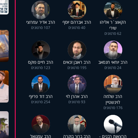
הקאוצ`ר אליהו
הרב אברהם יוסף
הרב אדיר עמרוצי
שירי
40 סרטונים
107 סרטונים
62 סרטונים
הרב יוחאי חנסאב
הרב ראובן זכאים
הרב חיים פוקס
24 סרטונים
195 סרטונים
123 סרטונים
הרב שלמה
הרב אהרן לוי
הרב דוד פריוף
לוינשטיין
93 סרטונים
254 סרטונים
176 סרטונים
הרצאות רבנים -
הרב ברוך בוקרה
הרב עמנואל