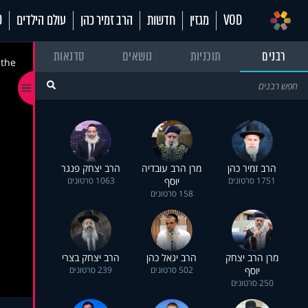
VOD
מגזין
חדשות
הרב זמיר כהן
עולם הילדים
70
רבנים
תוכניות
נושאים
סדנאות
 the
הרב זמיר כהן
מרן הרב עובדיה
הרב יצחק פנגר
1751 סרטונים
יוסף
1063 סרטונים
158 סרטונים
מרן הרב יצחק
הרב יגאל כהן
הרב יצחק בצרי
יוסף
502 סרטונים
239 סרטונים
250 סרטונים