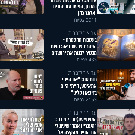
איך מכילים את זה? זוגיות
במבחן, הפעם עם יהודית
ואלתר כהן
3511 צפיות
ערוץ הידברות
בעקבות ההפטרה -
הפטרת פרשת ראה: השם
מבטיח לבנות את ירושלים
433 צפיות
ערוץ הידברות
תום עוז: "אם הייתי
אתאיסט, הייתי היום
בדיכאון קליני"
2153 צפיות
ערוץ הידברות
המשפיע(נ)ים | יוני דוד:
"העבריין אמר 'שינית לי
את החיים מהקצה אל