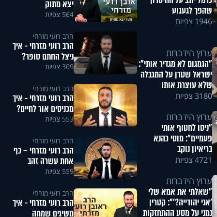
כרמל יוגב על החיסרון
יצא מתוק
שהפך לגעגוע
564 צפיות
1946 צפיות
הרב רועי מזרחי
הרב רועי מזרחי - איך
ערוץ הידברות
ניצל החתם סופר?
"הגמגום לא מגדיר אותי":
309 צפיות
ישראל שטרן על המגבלה
שלא עוצרת אותו
הרב רועי מזרחי
3180 צפיות
הרב רועי מזרחי - איך
מכניסים אור לחיים?
ערוץ הידברות
553 צפיות
"ניסו לחטוף אותי
פעמיים": מוטי כהנא
הרב רועי מזרחי
בריאיון נוקב
הרב רועי מזרחי – כף
4721 צפיות
אחת עשרה זהב
559 צפיות
ערוץ הידברות
"שאלתי את אמא שלי
הרב רועי מזרחי
'אני יהודייה?'": קטרין
הרב רועי מזרחי - איך
נמני על מסע ההתחזקות
משיגים שמחה