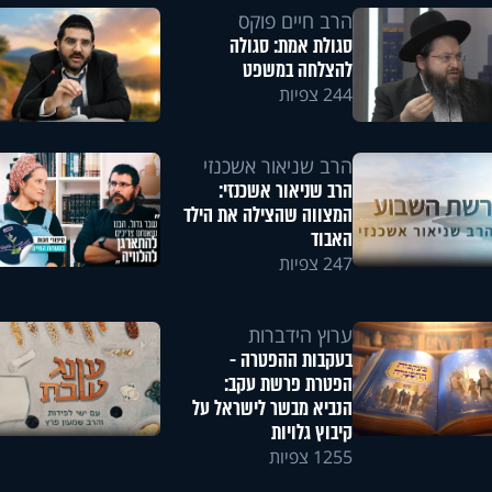
הרב חיים פוקס
סגולת אמת: סגולה
להצלחה במשפט
244 צפיות
הרב שניאור אשכנזי
הרב שניאור אשכנזי:
המצווה שהצילה את הילד
האבוד
247 צפיות
ערוץ הידברות
בעקבות ההפטרה -
הפטרת פרשת עקב:
הנביא מבשר לישראל על
קיבוץ גלויות
1255 צפיות