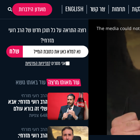
קות
תרומות
צור קשר
ENGLISH
מועדון הידברות
This
is
a
The media could not 
רוצה התראה על כל תוכן חדש של הרב רועי
modal
window.
מזרחי?
אני מסכים
למדיניות הפרטיות
עוד מאותו מרצה
עוד באותו נושא
הרב רועי מזרחי
הרב רועי מזרחי: אבא
שלי זה בורא עולם
648 צפיות
הרב רועי מזרחי
הרב רועי מזרחי: