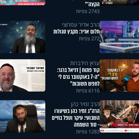
הקצה'"
2743 צפיות
הרב אדיר עמרוצי
חלום אדיר: מקבץ סגולות
272 צפיות
ערוץ הידברות
קוד פתוח | דניאל ברגר:
"ה-7 באוקטובר גרם לי
לחפש תשובות"
6116 צפיות
הרב זמיר כהן
הרה"ג זמיר כהן בשיעורו
השבועי: עיקר וטפל בחיים
- סוד השמחה
1283 צפיות