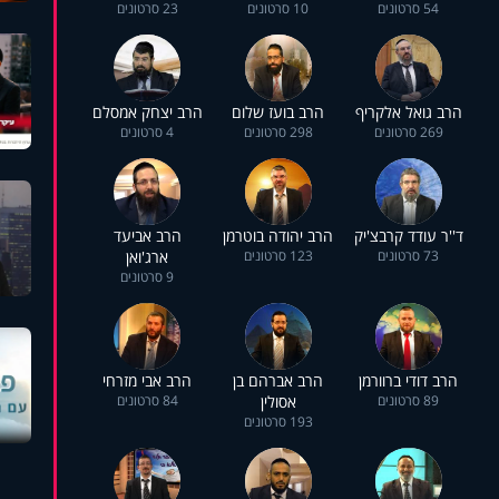
54 סרטונים
10 סרטונים
23 סרטונים
הרב גואל אלקריף
הרב בועז שלום
הרב יצחק אמסלם
269 סרטונים
298 סרטונים
4 סרטונים
ד''ר עודד קרבצ'יק
הרב יהודה בוטרמן
הרב אביעד
73 סרטונים
123 סרטונים
ארג'ואן
9 סרטונים
הרב דודי ברוורמן
הרב אברהם בן
הרב אבי מזרחי
89 סרטונים
אסולין
84 סרטונים
193 סרטונים