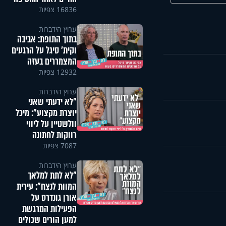
16836 צפיות
ערוץ הידברות
בתוך התופת: אביבה
וקית' סיגל על הרגעים
המצמררים בעזה
12932 צפיות
ערוץ הידברות
"לא ידעתי שאני
יוצרת מקצוע": מיכל
וולשטיין על ליווי
רווקות לחתונה
7087 צפיות
ערוץ הידברות
"לא לתת למלאך
המוות לנצח": עירית
אורן גונדרס על
הפעילות המרגשת
למען הורים שכולים