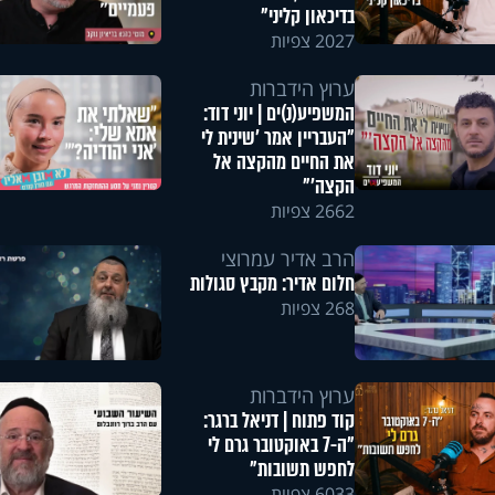
בדיכאון קליני"
2027 צפיות
ערוץ הידברות
המשפיע(נ)ים | יוני דוד:
"העבריין אמר 'שינית לי
את החיים מהקצה אל
הקצה'"
2662 צפיות
הרב אדיר עמרוצי
חלום אדיר: מקבץ סגולות
268 צפיות
ערוץ הידברות
קוד פתוח | דניאל ברגר:
"ה-7 באוקטובר גרם לי
לחפש תשובות"
6033 צפיות