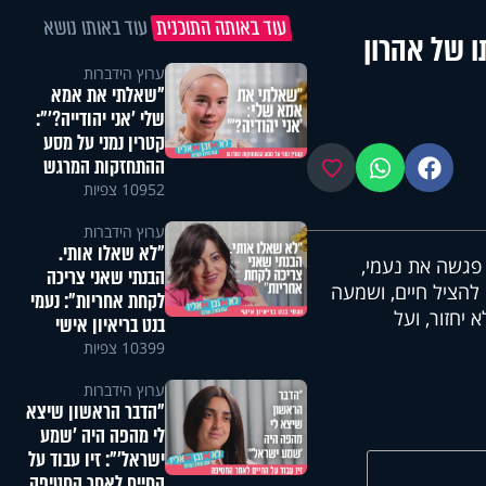
עוד באותה התוכנית
עוד באותו נושא
: אלמנתו של אהרון
ערוץ הידברות
"שאלתי את אמא
שלי 'אני יהודייה?'":
קטרין נמני על מסע
ההתחזקות המרגש
פייסבוק
ווטסאפ
מועדפים
10952 צפיות
ערוץ הידברות
"לא שאלו אותי.
 פגשה את נעמי,
הבנתי שאני צריכה
 להציל חיים, ושמעה
לקחת אחריות": נעמי
יחזור, ועל
בנט בריאיון אישי
10399 צפיות
ערוץ הידברות
"הדבר הראשון שיצא
לי מהפה היה 'שמע
ישראל'": זיו עבוד על
החיים לאחר החטיפה