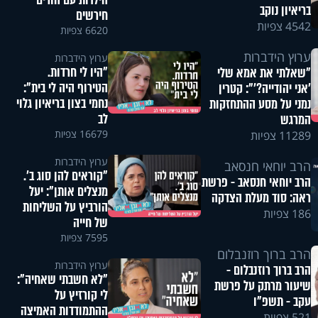
הילדות עם הורים
בריאיון נוקב
חירשים
4542 צפיות
6620 צפיות
ערוץ הידברות
ערוץ הידברות
"היו לי חרדות.
"שאלתי את אמא שלי
הטירוף היה לי בית":
'אני יהודייה?'": קטרין
נחמי בצון בריאיון גלוי
נמני על מסע ההתחזקות
לב
המרגש
16679 צפיות
11289 צפיות
ערוץ הידברות
הרב יוחאי חנסאב
"קוראים להן סוג ב'.
הרב יוחאי חנסאב - פרשת
מנצלים אותן": יעל
ראה: סוד מעלת הצדקה
הורביץ על השליחות
186 צפיות
של חייה
7595 צפיות
הרב ברוך רוזנבלום
ערוץ הידברות
הרב ברוך רוזנבלום -
"לא חשבתי שאחיה":
שיעור מרתק על פרשת
לי קורזיץ על
עקב - תשפ"ו
ההתמודדות האמיצה
521 צפיות