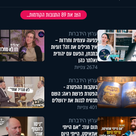
הצג את
89
התגובות הקודמות...
ערוץ הידברות
פגיעה עצמית וחרדות –
איך מכילים את זה? זוגיות
במבחן, הפעם עם יהודית
ואלתר כהן
2674 צפיות
ערוץ הידברות
בעקבות ההפטרה -
הפטרת פרשת ראה: השם
מבטיח לבנות את ירושלים
401 צפיות
ערוץ הידברות
תום עוז: "אם הייתי
אתאיסט, הייתי היום