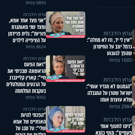
6893 צפיות
ערוץ הידברות
"אני מצד אחד אמא,
ומצד שני מאותגרת
ערוץ הידברות
פוריות": גלית פרידמן
"אין לי יד, וזו לא מחלה":
על הציפייה לילדים
כרמל יוגב על החיסרון
8624 צפיות
שהפך לגעגוע
ערוץ הידברות
1605 צפיות
"זאת הפעם
הראשונה שבכיתי את
חיי": קארין קליינברג
ערוץ הידברות
על הרגעים המטלטלים
"הגמגום לא מגדיר אותי":
בעקבות המלחמה
ישראל שטרן על המגבלה
9092 צפיות
שלא עוצרת אותו
2984 צפיות
ערוץ הידברות
"הפכתי להיות
ערוץ הידברות
האוזניים של אמא
"ניסו לחטוף אותי
שלי": טל סבג על
פעמיים": מוטי כהנא