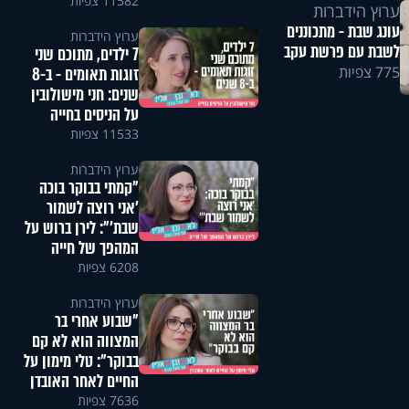
11582 צפיות
ערוץ הידברות
עונג שבת - מתכוננים
ערוץ הידברות
לשבת עם פרשת עקב
7 ילדים, מתוכם שני
775 צפיות
זוגות תאומים - ב-8
שנים: חני מישולובין
על הניסים בחייה
11533 צפיות
ערוץ הידברות
"קמתי בבוקר בוכה
'אני רוצה לשמור
שבת'": לירן ברוש על
המהפך של חייה
6208 צפיות
ערוץ הידברות
"שבוע אחרי בר
המצווה הוא לא קם
בבוקר": טלי מימון על
החיים לאחר האובדן
7636 צפיות