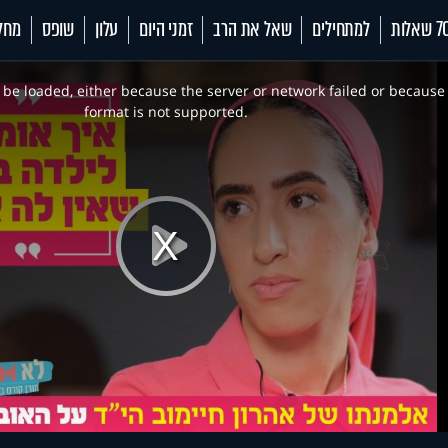
 שאלות
למתחילים
שאל את הרב
זמני היום
עלון
שופס
מחל
be loaded, either because the server or network failed or because
format is not supported.
Play
Video