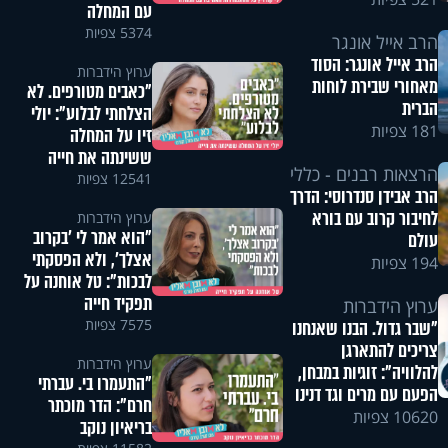
עם המחלה
5374 צפיות
הרב אייל אונגר
הרב אייל אונגר: הסוד
ערוץ הידברות
מאחורי שבירת לוחות
"כאבים מטורפים. לא
הברית
הצלחתי לבלוע": יולי
181 צפיות
זיו על המחלה
ששינתה את חייה
הרצאות רבנים - כללי
12541 צפיות
הרב אבידן סנדרוסי: הדרך
לחיבור קרוב עם בורא
ערוץ הידברות
"הוא אמר לי 'בקרוב
עולם
אצלך', ולא הפסקתי
194 צפיות
לבכות": טל אוחנה על
תפקיד חייה
ערוץ הידברות
7575 צפיות
"שבר גדול. הבנו שאנחנו
צריכים להתארגן
ערוץ הידברות
להלוויה": זוגיות במבחן,
"התעמרו בי. עברתי
הפעם עם מרים וגד דנינו
חרם": הדר מוכתר
10620 צפיות
בריאיון נוקב