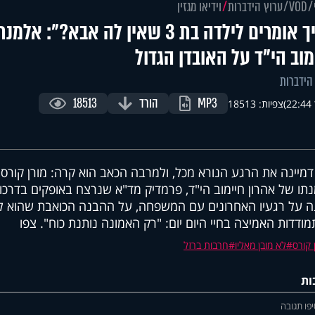
VOD
ערוץ הידברות
וידיאו מגזין
"איך אומרים לילדה בת 3 שאין לה אבא?"
מוב הי"ד על האובדן הגדול
הידברות
MP3
הורד
18513
)
צפיות: 18513
דמיינה את הרגע הנורא מכל, ולמרבה הכאב הוא קרה: מורן קורס
תו של אהרון חיימוב הי"ד, פרמדיק מד"א שנרצח באופקים בדרכו
 על רגעיו האחרונים עם המשפחה, על ההבנה הכואבת שהוא לא 
ודדות האמיצה בחיי היום יום: "רק האמונה נותנת כוח". צפו
 קורס
לא מובן מאליו
חרבות ברזל
ות
פו תגובה