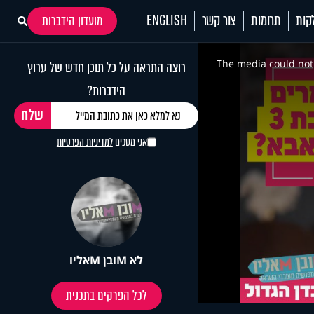
קות
תרומות
צור קשר
ENGLISH
מועדון הידברות
This
is
a
The media could not 
רוצה התראה על כל תוכן חדש של ערוץ
modal
window.
הידברות?
אני מסכים
למדיניות הפרטיות
לא Mובן Mאליו
לכל הפרקים בתכנית