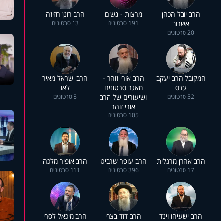
הרב יובל הכהן
מרצות - נשים
הרב רונן חזיזה
אשרוב
191 סרטונים
13 סרטונים
20 סרטונים
המקובל הרב יעקב
הרב אורי זוהר -
הרב ישראל מאיר
עדס
מאגר סרטונים
לאו
52 סרטונים
ושיעורים של הרב
8 סרטונים
אורי זוהר
105 סרטונים
הרב אהרן מרגלית
הרב עופר שרביט
הרב אופיר מלכה
17 סרטונים
396 סרטונים
111 סרטונים
הרב ישעיהו וינד
הרב דוד בצרי
הרב מיכאל לסרי