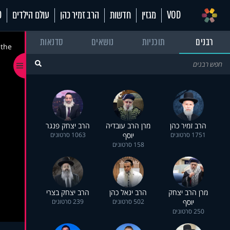
VOD
מגזין
חדשות
הרב זמיר כהן
עולם הילדים
70
רבנים
תוכניות
נושאים
סדנאות
 the
הרב זמיר כהן
מרן הרב עובדיה
הרב יצחק פנגר
1751 סרטונים
יוסף
1063 סרטונים
158 סרטונים
מרן הרב יצחק
הרב יגאל כהן
הרב יצחק בצרי
יוסף
502 סרטונים
239 סרטונים
250 סרטונים