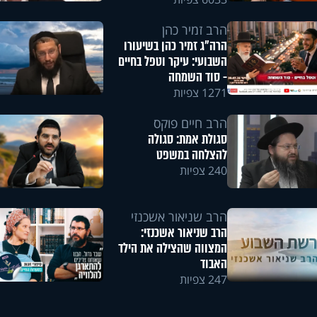
הרב זמיר כהן
הרה"ג זמיר כהן בשיעורו
השבועי: עיקר וטפל בחיים
- סוד השמחה
1271 צפיות
הרב חיים פוקס
סגולת אמת: סגולה
להצלחה במשפט
240 צפיות
הרב שניאור אשכנזי
הרב שניאור אשכנזי:
המצווה שהצילה את הילד
האבוד
247 צפיות