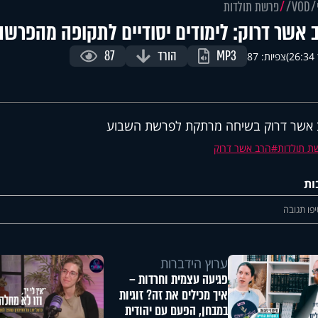
VOD
פרשת תולדות
 אשר דרוק: לימודים יסודיים לתקופה מהפרשה
MP3
הורד
87
)
צפיות: 87
אשר דרוק בשיחה מרתקת לפרשת השבוע
ת תולדות
הרב אשר דרוק
ות
פו תגובה
ערוץ הידברות
פגיעה עצמית וחרדות –
איך מכילים את זה? זוגיות
במבחן, הפעם עם יהודית