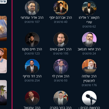
הקאוצ`ר אליהו
הרב אברהם יוסף
הרב אדיר עמרוצי
שירי
40 סרטונים
107 סרטונים
62 סרטונים
הרב יוחאי חנסאב
הרב ראובן זכאים
הרב חיים פוקס
24 סרטונים
195 סרטונים
123 סרטונים
הרב שלמה
הרב אהרן לוי
הרב דוד פריוף
לוינשטיין
93 סרטונים
254 סרטונים
176 סרטונים
הרצאות רבנים -
הרב ברוך בוקרה
הרב עמנואל