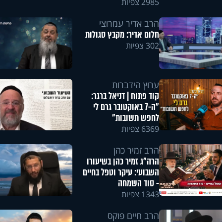
2985 צפיות
הרב אדיר עמרוצי
חלום אדיר: מקבץ סגולות
302 צפיות
ערוץ הידברות
קוד פתוח | דניאל ברגר:
"ה-7 באוקטובר גרם לי
לחפש תשובות"
6369 צפיות
הרב זמיר כהן
הרה"ג זמיר כהן בשיעורו
השבועי: עיקר וטפל בחיים
- סוד השמחה
1343 צפיות
הרב חיים פוקס