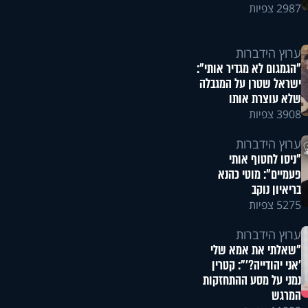
2987 צפיות
ערוץ הידברות
"הגמגום לא מגדיר אותי":
ישראל שטרן על המגבלה
שלא עוצרת אותו
3908 צפיות
ערוץ הידברות
"ניסו לחטוף אותי
פעמיים": מוטי כהנא
בריאיון נוקב
5275 צפיות
ערוץ הידברות
"שאלתי את אמא שלי
'אני יהודייה?'": קטרין
נמני על מסע ההתחזקות
המרגש