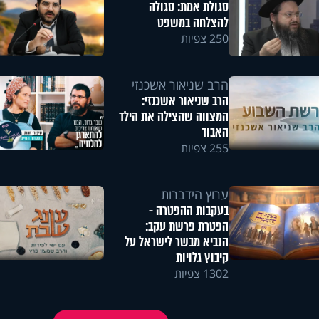
סגולת אמת: סגולה
להצלחה במשפט
250 צפיות
הרב שניאור אשכנזי
הרב שניאור אשכנזי:
המצווה שהצילה את הילד
האבוד
255 צפיות
ערוץ הידברות
בעקבות ההפטרה -
הפטרת פרשת עקב:
הנביא מבשר לישראל על
קיבוץ גלויות
1302 צפיות