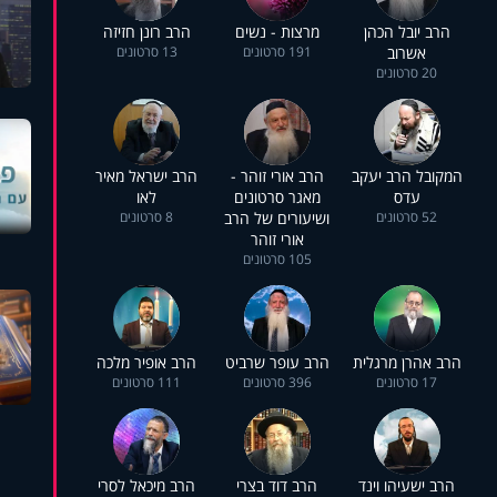
הרב יובל הכהן
מרצות - נשים
הרב רונן חזיזה
אשרוב
191 סרטונים
13 סרטונים
20 סרטונים
המקובל הרב יעקב
הרב אורי זוהר -
הרב ישראל מאיר
עדס
מאגר סרטונים
לאו
52 סרטונים
ושיעורים של הרב
8 סרטונים
אורי זוהר
105 סרטונים
הרב אהרן מרגלית
הרב עופר שרביט
הרב אופיר מלכה
17 סרטונים
396 סרטונים
111 סרטונים
הרב ישעיהו וינד
הרב דוד בצרי
הרב מיכאל לסרי