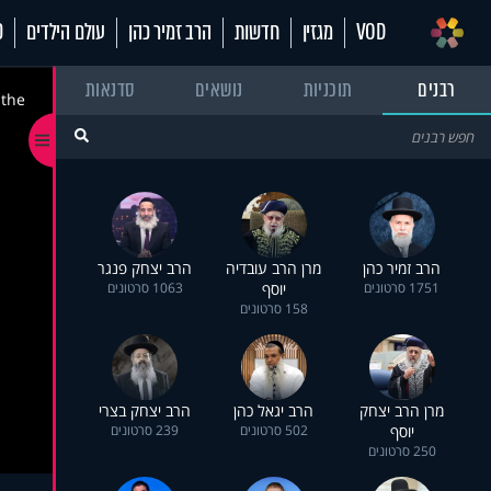
VOD
מגזין
חדשות
הרב זמיר כהן
עולם הילדים
70
רבנים
תוכניות
נושאים
סדנאות
 the
הרב זמיר כהן
מרן הרב עובדיה
הרב יצחק פנגר
1751 סרטונים
יוסף
1063 סרטונים
158 סרטונים
מרן הרב יצחק
הרב יגאל כהן
הרב יצחק בצרי
יוסף
502 סרטונים
239 סרטונים
250 סרטונים