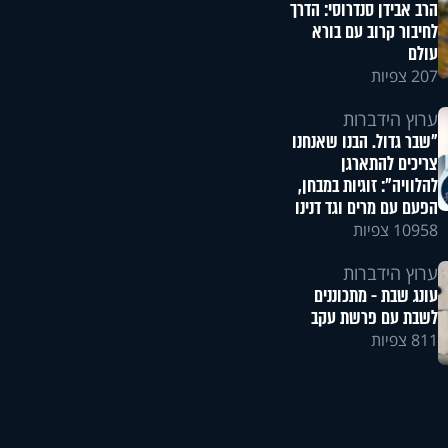
הרב אבידן סנדרוסי: הדרך
לחיבור קרוב עם בורא
עולם
207 צפיות
ערוץ הידברות
"שבר גדול. הבנו שאנחנו
צריכים להתארגן
להלוויה": זוגיות במבחן,
הפעם עם מרים וגד דנינו
10958 צפיות
ערוץ הידברות
עונג שבת - מתכוננים
לשבת עם פרשת עקב
811 צפיות