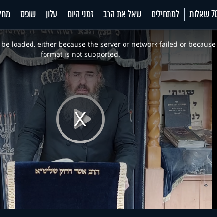
 שאלות
למתחילים
שאל את הרב
זמני היום
עלון
שופס
מחל
be loaded, either because the server or network failed or because
format is not supported.
Play
Video