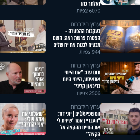
ואלתר כהן
6070 צפיות
ערוץ הידברות
בעקבות ההפטרה -
הפטרת פרשת ראה: השם
מבטיח לבנות את ירושלים
944 צפיות
ערוץ הידברות
תום עוז: "אם הייתי
אתאיסט, הייתי היום
בדיכאון קליני"
2506 צפיות
ערוץ הידברות
המשפיע(נ)ים | יוני דוד:
"העבריין אמר 'שינית לי
את החיים מהקצה אל
הקצה'"