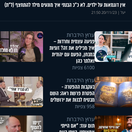
אין דוגמאות על ילדים. לא כ"כ הבנתי איך מונעים מילד להתחצף (ל"ת)
יעל
|
20/11/23 21:50
ערוץ הידברות
פגיעה עצמית וחרדות –
איך מכילים את זה? זוגיות
במבחן, הפעם עם יהודית
ואלתר כהן
6100 צפיות
ערוץ הידברות
בעקבות ההפטרה -
הפטרת פרשת ראה: השם
מבטיח לבנות את ירושלים
958 צפיות
ערוץ הידברות
תום עוז: "אם הייתי