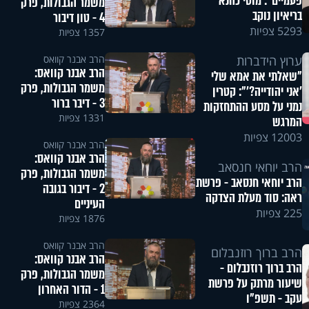
פעמיים": מוטי כהנא
משמר הגבולות, פרק
בריאיון נוקב
4 - טון דיבור
5293 צפיות
1357 צפיות
הרב אבנר קוואס
ערוץ הידברות
הרב אבנר קוואס:
"שאלתי את אמא שלי
משמר הגבולות, פרק
'אני יהודייה?'": קטרין
3 - דיבר ברור
נמני על מסע ההתחזקות
1331 צפיות
המרגש
12003 צפיות
הרב אבנר קוואס
הרב אבנר קוואס:
הרב יוחאי חנסאב
משמר הגבולות, פרק
הרב יוחאי חנסאב - פרשת
2 - דיבור בגובה
ראה: סוד מעלת הצדקה
העיניים
225 צפיות
1876 צפיות
הרב אבנר קוואס
הרב ברוך רוזנבלום
הרב אבנר קוואס:
הרב ברוך רוזנבלום -
משמר הגבולות, פרק
שיעור מרתק על פרשת
1 - הדור האחרון
עקב - תשפ"ו
2364 צפיות