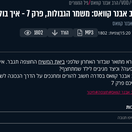
VOD
הרב אבנר קוואס
גיל הנעורים
בנר קוואס: משמר הגבולות, פרק 7 - איך בולמים חוצפה?
בנר קוואס
MP3
הורד
1802
)
צפיות: 1802
א מתואר שבדור האחרון שלפני
ביאת המשיח
החוצפה תגבר. איך
עה? וכיצד מגיבים לילד שמתחצף?
אבנר קוואס בסדרה חשוב להורים ומחנכים על הדרך הנכונה לשים
כם פרק 7
 אבנר קוואס
חוצפה
חינוך
ות
פו תגובה