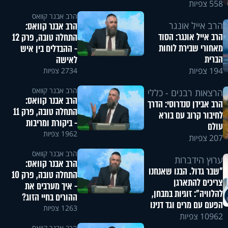
558 צפיות
הרב אבנר קוואס
הרב אייל אונגר
הרב אבנר קוואס:
הרב אייל אונגר: הסוד
התחלה טובה, פרק 12
מאחורי שבירת לוחות
- ההבדלים בין איש
הברית
לאישה
194 צפיות
2734 צפיות
הרב אבנר קוואס
הרצאות רבנים - כללי
הרב אבנר קוואס:
הרב אבידן סנדרוסי: הדרך
התחלה טובה, פרק 11
לחיבור קרוב עם בורא
- ביקורת ומריבות
עולם
1962 צפיות
207 צפיות
הרב אבנר קוואס
ערוץ הידברות
הרב אבנר קוואס:
"שבר גדול. הבנו שאנחנו
התחלה טובה, פרק 10
צריכים להתארגן
- איך מערבים את
להלוויה": זוגיות במבחן,
ההורים בחיי הזוג?
הפעם עם מרים וגד דנינו
1263 צפיות
10962 צפיות
הרב אבנר קוואס