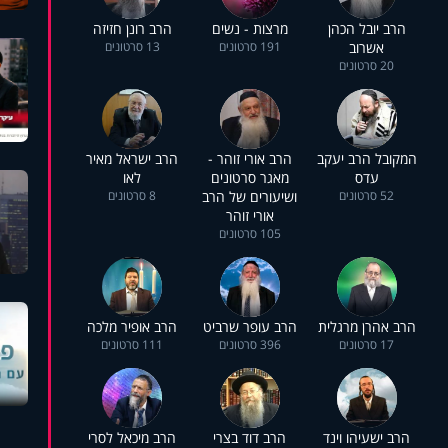
הרב יובל הכהן
מרצות - נשים
הרב רונן חזיזה
אשרוב
191 סרטונים
13 סרטונים
20 סרטונים
המקובל הרב יעקב
הרב אורי זוהר -
הרב ישראל מאיר
עדס
מאגר סרטונים
לאו
52 סרטונים
ושיעורים של הרב
8 סרטונים
אורי זוהר
105 סרטונים
הרב אהרן מרגלית
הרב עופר שרביט
הרב אופיר מלכה
17 סרטונים
396 סרטונים
111 סרטונים
הרב ישעיהו וינד
הרב דוד בצרי
הרב מיכאל לסרי