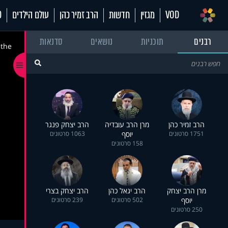
VOD
מגזין
חדשות
הרב זמיר כהן
עולם הילדים
70
רבנים
תוכניות
נושאים
סדנאות
 the
הרב זמיר כהן
מרן הרב עובדיה
הרב יצחק פנגר
1751 סרטונים
יוסף
1063 סרטונים
158 סרטונים
מרן הרב יצחק
הרב יגאל כהן
הרב יצחק בצרי
יוסף
502 סרטונים
239 סרטונים
250 סרטונים