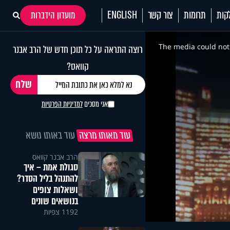
קות
תרומות
צור קשר
ENGLISH
מועדון הידברות
This
is
a
The media could not 
רוצה התראה על כל תוכן חדש של הרב אבנר
modal
window.
קוואס?
אני מסכים
למדיניות הפרטיות
עוד מאותו מרצה
עוד באותו נושא
הרב אבנר קוואס
סגולת אמת – איך
להתנהל בליל הסדר?
ושאלות צופים
בנושאים שונים
1192 צפיות