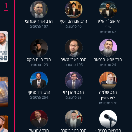
1
הקאוצ`ר אליהו
הרב אברהם יוסף
הרב אדיר עמרוצי
שירי
40 סרטונים
107 סרטונים
62 סרטונים
הרב יוחאי חנסאב
הרב ראובן זכאים
הרב חיים פוקס
24 סרטונים
195 סרטונים
123 סרטונים
הרב שלמה
הרב אהרן לוי
הרב דוד פריוף
לוינשטיין
93 סרטונים
254 סרטונים
176 סרטונים
הרצאות רבנים -
הרב ברוך בוקרה
הרב עמנואל