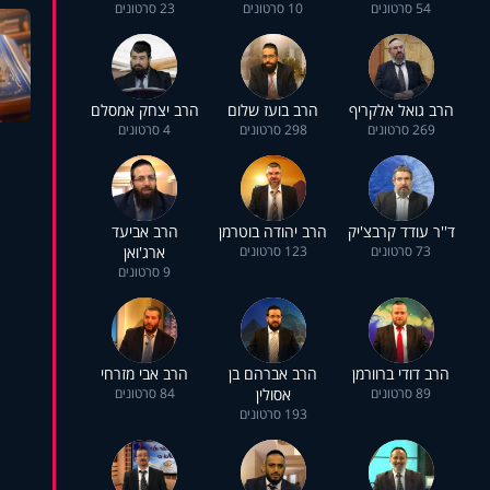
54 סרטונים
10 סרטונים
23 סרטונים
הרב גואל אלקריף
הרב בועז שלום
הרב יצחק אמסלם
269 סרטונים
298 סרטונים
4 סרטונים
ד''ר עודד קרבצ'יק
הרב יהודה בוטרמן
הרב אביעד
73 סרטונים
123 סרטונים
ארג'ואן
9 סרטונים
הרב דודי ברוורמן
הרב אברהם בן
הרב אבי מזרחי
89 סרטונים
אסולין
84 סרטונים
193 סרטונים