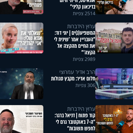
אתאיסט, הייתי היום
בדיכאון קליני"
2514 צפיות
ערוץ הידברות
המשפיע(נ)ים | יוני דוד:
"העבריין אמר 'שינית לי
את החיים מהקצה אל
הקצה'"
2989 צפיות
הרב אדיר עמרוצי
חלום אדיר: מקבץ סגולות
306 צפיות
ערוץ הידברות
קוד פתוח | דניאל ברגר:
"ה-7 באוקטובר גרם לי
לחפש תשובות"