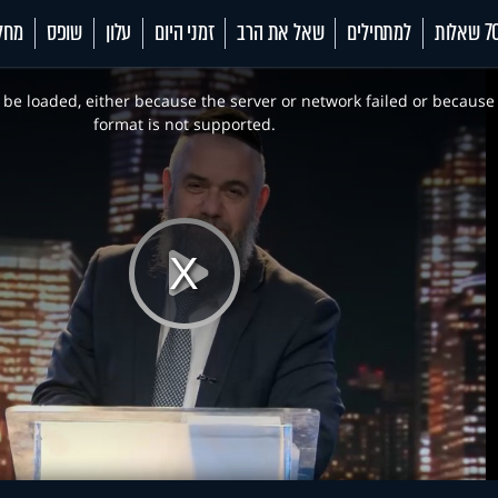
 שאלות
למתחילים
שאל את הרב
זמני היום
עלון
שופס
מחל
be loaded, either because the server or network failed or because
format is not supported.
Play
Video