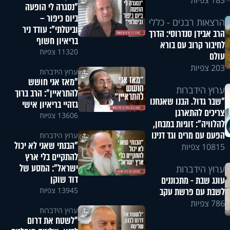
183 צפיות
"נסגרה לי הופעה
ביום כיפור –
הרצאות רבנים - כללי
וביטלתי": עודד ניר
הרב אבידן סנדרוסי: הדרך
בריאיון חשוף
לחיבור קרוב עם בורא
11320 צפיות
עולם
203 צפיות
ערוץ הידברות
"מאז אני חושש
ערוץ הידברות
להתראיין": הרב ברוך
"שבר גדול. הבנו שאנחנו
גזהיי בריאיון אישי
צריכים להתארגן
13606 צפיות
להלוויה": זוגיות במבחן,
הפעם עם מרים וגד דנינו
ערוץ הידברות
"הבנתי שאני לא יכול
10815 צפיות
להתקיים בלי ארץ
ישראל": המסע של
ערוץ הידברות
דוד שוקן
עונג שבת - מתכוננים
13945 צפיות
לשבת עם פרשת עקב
786 צפיות
ערוץ הידברות
"לשטח את דרום