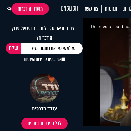
קות
תרומות
צור קשר
ENGLISH
מועדון הידברות
This
is
a
The media could not 
רוצה התראה על כל תוכן חדש של ערוץ
modal
window.
הידברות?
אני מסכים
למדיניות הפרטיות
עודד בדרכים
לכל הפרקים בתכנית