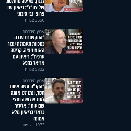
לבנון. שליטה מוחלטת
של צה"ל": ריאיון עם
פרופ' גבי סיבוני
3650 צפיות
ערוץ הידברות
"התקשורת עבדה
כמכונת תעמולה עבור
האופוזיציה. קריסה
ערכית": ריאיון עם
אריאל כהנא
5802 צפיות
ערוץ הידברות
"הקב"ה עשה איתנו
חסד, ונתן לנו אותה
לעוד שלושה וחצי
שבועות": אלעזר
כראדי בריאיון מלא
אמונה
11973 צפיות