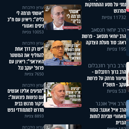
נמני על מסע ההתחזקות
ערוץ הידברות
המרגש
"אשתי תרמה לי
11732 צפיות
כליה": ריאיון עם ח"כ
ניסים ואטורי
הרב יוחאי חנסאב
10053 צפיות
הרב יוחאי חנסאב - פרשת
ראה: סוד מעלת הצדקה
ערוץ הידברות
"יש רק דרך אחת
195 צפיות
להחליף את המשטר
האיראני": ריאיון עם
הרב ברוך רוזנבלום
פרופ' יעקב נגל
הרב ברוך רוזנבלום -
7650 צפיות
שיעור מרתק על פרשת
עקב - תשפ"ו
ערוץ הידברות
"מגיעים אלינו אנשים
533 צפיות
עם נפשות פצועות":
ביקור מרגש בבית
הרב אייל אונגר
מדרש למתמודדי נפש
הרב אייל אונגר: הסוד
מאחורי שבירת לוחות
8893 צפיות
הברית
ערוץ הידברות