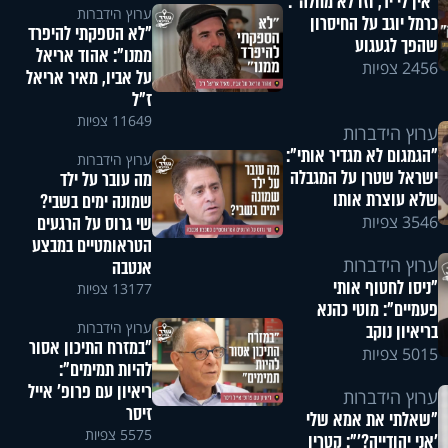
"אין לי יד, וזו לא מחלה":
ערוץ הידברות
כרמל יוגב על החיסרון
"לא הספקתי להיפרד
שהפך לגעגוע
ממנו": אהוד אריאל
2456 צפיות
על אביו, מאיר אריאל
ז"ל
11649 צפיות
ערוץ הידברות
"הגמגום לא מגדיר אותי":
ערוץ הידברות
ישראל שטרן על המגבלה
מה עובר על ילד
שלא עוצרת אותו
שמונה ימים בשבי?
שי גרוס על הרגעים
3546 צפיות
הטראומטיים במבצע
ערוץ הידברות
אנטבה
"ניסו לחטוף אותי
13177 צפיות
פעמיים": מוטי כהנא
ערוץ הידברות
בריאיון נוקב
"במזרח התיכון אסור
5015 צפיות
להיות תמימים":
ריאיון עם פרופ' אייל
ערוץ הידברות
זיסר
"שאלתי את אמא שלי
5575 צפיות
'אני יהודייה?'": קטרין