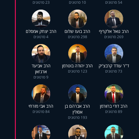
54 סרטונים
10 סרטונים
23 סרטונים
הרב גואל אלקריף
הרב בועז שלום
הרב יצחק אמסלם
269 סרטונים
298 סרטונים
4 סרטונים
ד''ר עודד קרבצ'יק
הרב יהודה בוטרמן
הרב אביעד
73 סרטונים
123 סרטונים
ארג'ואן
9 סרטונים
הרב דודי ברוורמן
הרב אברהם בן
הרב אבי מזרחי
89 סרטונים
אסולין
84 סרטונים
193 סרטונים