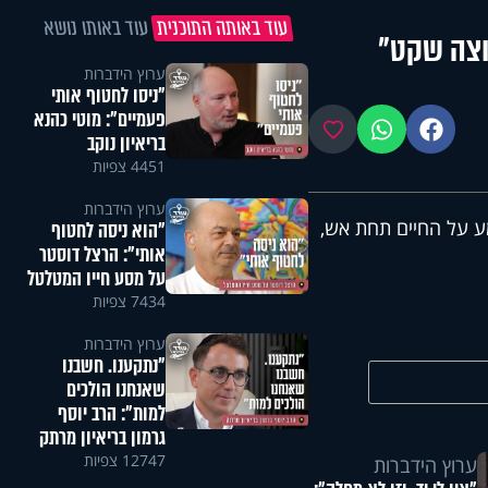
עוד באותה התוכנית
עוד באותו נושא
וצה שקט"
ערוץ הידברות
"ניסו לחטוף אותי
פעמיים": מוטי כהנא
פייסבוק
ווטסאפ
מועדפים
בריאיון נוקב
4451 צפיות
ערוץ הידברות
ע על החיים תחת אש,
"הוא ניסה לחטוף
אותי": הרצל דוסטר
על מסע חייו המטלטל
7434 צפיות
ערוץ הידברות
"נתקענו. חשבנו
שאנחנו הולכים
למות": הרב יוסף
גרמון בריאיון מרתק
12747 צפיות
ערוץ הידברות