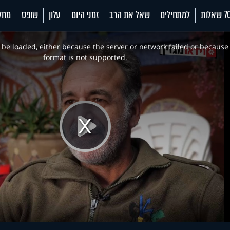
 שאלות
למתחילים
שאל את הרב
זמני היום
עלון
שופס
מחל
be loaded, either because the server or network failed or because
format is not supported.
Play
Video