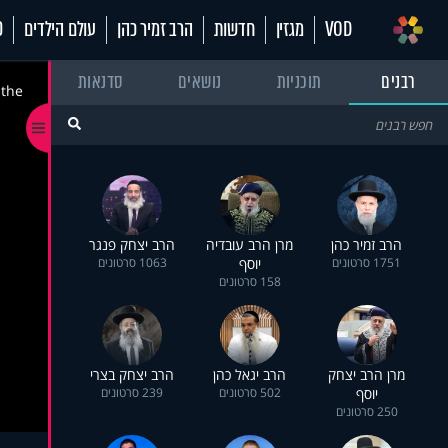
VOD
מגזין
חדשות
הרב זמיר כהן
עולם הילדים
70
רבנים
תוכניות
נושאים
סדנאות
 the
הרב זמיר כהן
מרן הרב עובדיה
הרב יצחק פנגר
1751 סרטונים
יוסף
1063 סרטונים
158 סרטונים
מרן הרב יצחק
הרב יגאל כהן
הרב יצחק בצרי
יוסף
502 סרטונים
239 סרטונים
250 סרטונים