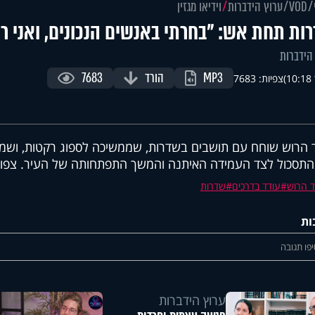
VOD
ערוץ הידברות
וידיאו מגזין
ות תחת אש: "בחרתי באנשים הנכונים, ואני ר
הידברות
MP3
הורד
7683
)
צפיות: 7683
 הרוש שוחח עם תושבים בשדרות, שממשיכה לספוג רקטות, ושמ
התסכול לצד העמידה האיתנה והמשך התפתחותה של העיר. צפו
ד הרוש
עודד בדרכים
שדרות
ות
פו תגובה
ערוץ הידברות