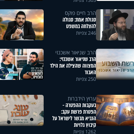
1303 צפיות
הרב חיים פוקס
סגולת אמת: סגולה
להצלחה במשפט
246 צפיות
הרב שניאור אשכנזי
הרב שניאור אשכנזי:
המצווה שהצילה את הילד
האבוד
250 צפיות
ערוץ הידברות
בעקבות ההפטרה -
הפטרת פרשת עקב:
הנביא מבשר לישראל על
קיבוץ גלויות
1262 צפיות