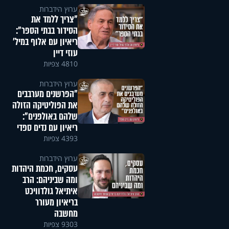
ערוץ הידברות
"צריך ללמד את
הסידור בבתי הספר":
ריאיון עם אלוף במיל'
עוזי דיין
4810 צפיות
ערוץ הידברות
"הפרשנים מערבבים
את הפוליטיקה הזולה
שלהם באולפנים":
ריאיון עם נדים ספדי
4393 צפיות
ערוץ הידברות
עסקים, חכמת היהדות
ומה שביניהם: הרב
איתיאל גולדוויכט
בריאיון מעורר
מחשבה
9303 צפיות