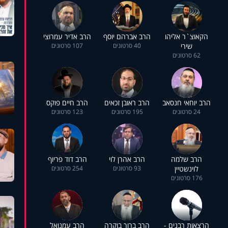
הקאוצ`ר אליהו
הרב אברהם יוסף
הרב אדיר עמרוצי
שירי
40 סרטונים
107 סרטונים
62 סרטונים
הרב יוחאי חנסאב
הרב ראובן זכאים
הרב חיים פוקס
24 סרטונים
195 סרטונים
123 סרטונים
הרב שלמה
הרב אהרן לוי
הרב דוד פריוף
לוינשטיין
93 סרטונים
254 סרטונים
176 סרטונים
הרצאות רבנים -
הרב ברוך בוקרה
הרב עמנואל