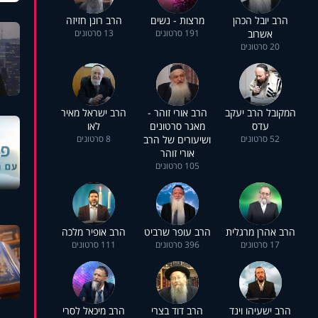
הרב יובל הכהן
מרצות - נשים
הרב רונן חזיזה
אשרוב
191 סרטונים
13 סרטונים
20 סרטונים
המקובל הרב יעקב
הרב אורי זוהר -
הרב ישראל מאיר
עדס
מאגר סרטונים
לאו
52 סרטונים
ושיעורים של הרב
8 סרטונים
אורי זוהר
105 סרטונים
הרב אהרן מרגלית
הרב עופר שרביט
הרב אופיר מלכה
17 סרטונים
396 סרטונים
111 סרטונים
הרב ישעיהו וינד
הרב דוד בצרי
הרב מיכאל לסרי