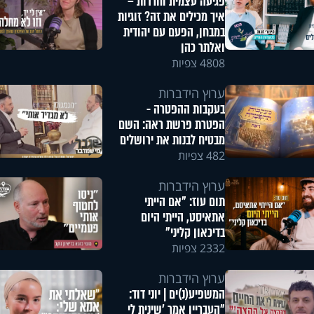
פגיעה עצמית וחרדות –
איך מכילים את זה? זוגיות
במבחן, הפעם עם יהודית
ואלתר כהן
4808 צפיות
ערוץ הידברות
בעקבות ההפטרה -
הפטרת פרשת ראה: השם
מבטיח לבנות את ירושלים
482 צפיות
ערוץ הידברות
תום עוז: "אם הייתי
אתאיסט, הייתי היום
בדיכאון קליני"
2332 צפיות
ערוץ הידברות
המשפיע(נ)ים | יוני דוד:
"העבריין אמר 'שינית לי