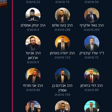
54 סרטונים
10 סרטונים
23 סרטונים
הרב גואל אלקריף
הרב בועז שלום
הרב יצחק אמסלם
269 סרטונים
298 סרטונים
4 סרטונים
ד''ר עודד קרבצ'יק
הרב יהודה בוטרמן
הרב אביעד
73 סרטונים
123 סרטונים
ארג'ואן
9 סרטונים
הרב דודי ברוורמן
הרב אברהם בן
הרב אבי מזרחי
89 סרטונים
אסולין
84 סרטונים
193 סרטונים