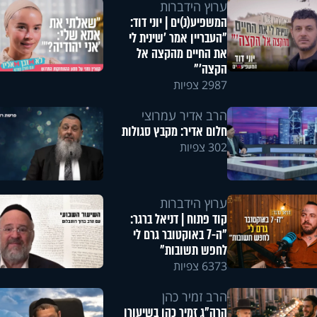
ערוץ הידברות
המשפיע(נ)ים | יוני דוד:
"העבריין אמר 'שינית לי
את החיים מהקצה אל
הקצה'"
2987 צפיות
הרב אדיר עמרוצי
חלום אדיר: מקבץ סגולות
302 צפיות
ערוץ הידברות
קוד פתוח | דניאל ברגר:
"ה-7 באוקטובר גרם לי
לחפש תשובות"
6373 צפיות
הרב זמיר כהן
הרה"ג זמיר כהן בשיעורו