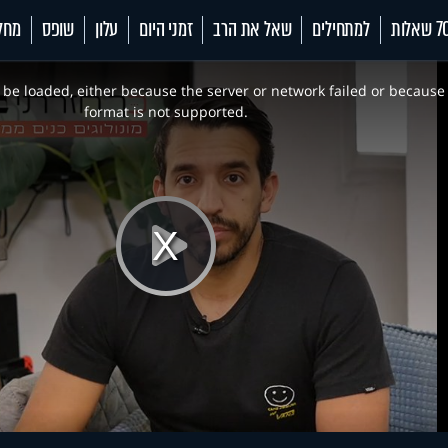
 שאלות
למתחילים
שאל את הרב
זמני היום
עלון
שופס
מחל
be loaded, either because the server or network failed or because
format is not supported.
Play
Video