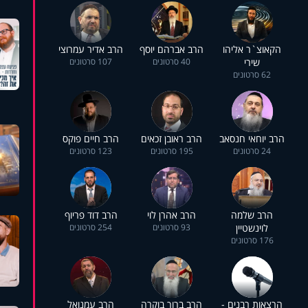
הקאוצ`ר אליהו
הרב אברהם יוסף
הרב אדיר עמרוצי
שירי
40 סרטונים
107 סרטונים
62 סרטונים
הרב יוחאי חנסאב
הרב ראובן זכאים
הרב חיים פוקס
24 סרטונים
195 סרטונים
123 סרטונים
הרב שלמה
הרב אהרן לוי
הרב דוד פריוף
לוינשטיין
93 סרטונים
254 סרטונים
176 סרטונים
הרצאות רבנים -
הרב ברוך בוקרה
הרב עמנואל