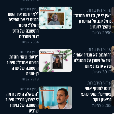
ערוץ הידברות
ערוץ הידברות
"לא יודעת איך השם
"אין לי יד, וזו לא מחלה":
הכניס לי את המילים
כרמל יוגב על החיסרון
האלו": סיפור
שהפך לגעגוע
התשובה של הדס
2990 צפיות
דגול שמרלינג
7384 צפיות
ערוץ הידברות
ערוץ הידברות
"הגמגום לא מגדיר אותי":
"ידעתי שאני חוזרת
ישראל שטרן על המגבלה
הביתה אחרת": סיפור
שלא עוצרת אותו
התשובה של שרה
3912 צפיות
בן-עטיה
7919 צפיות
ערוץ הידברות
"ניסו לחטוף אותי
ערוץ הידברות
"השאלה הזאת גרמה
פעמיים": מוטי כהנא
לי לפרוץ בבכי": סיפור
בריאיון נוקב
התשובה של בנימין
5285 צפיות
שרביט