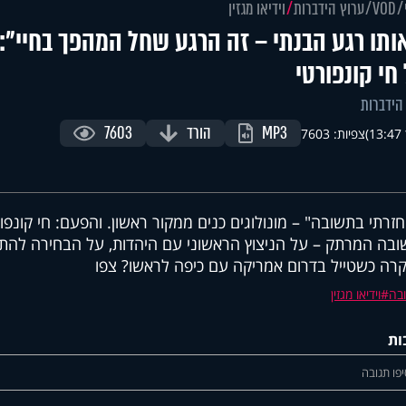
VOD
ערוץ הידברות
וידיאו מגזין
ותו רגע הבנתי – זה הרגע שחל המהפך בחיי":
חי קונפורטי
הידברות
MP3
הורד
7603
)
צפיות: 7603
חזרתי בתשובה" – מונולוגים כנים ממקור ראשון. והפעם: חי קונ
בה המרתק – על הניצוץ הראשוני עם היהדות, על הבחירה להתחיל
רה כשטייל בדרום אמריקה עם כיפה לראשו? צפו
בה
וידיאו מגזין
ות
פו תגובה