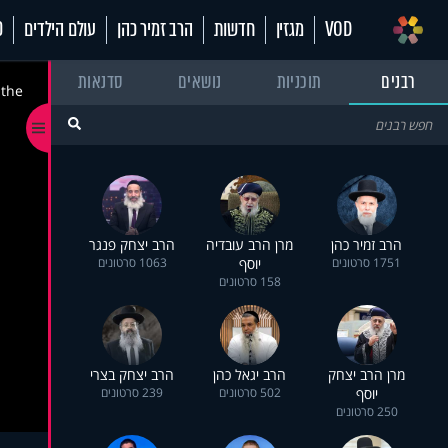
VOD
מגזין
חדשות
הרב זמיר כהן
עולם הילדים
70
רבנים
תוכניות
נושאים
סדנאות
 the
הרב זמיר כהן
מרן הרב עובדיה
הרב יצחק פנגר
1751 סרטונים
יוסף
1063 סרטונים
158 סרטונים
מרן הרב יצחק
הרב יגאל כהן
הרב יצחק בצרי
יוסף
502 סרטונים
239 סרטונים
250 סרטונים