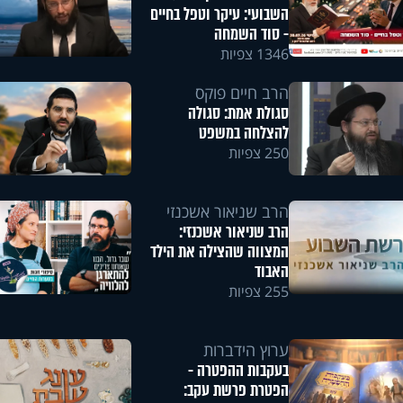
השבועי: עיקר וטפל בחיים
- סוד השמחה
1346 צפיות
הרב חיים פוקס
סגולת אמת: סגולה
להצלחה במשפט
250 צפיות
הרב שניאור אשכנזי
הרב שניאור אשכנזי:
המצווה שהצילה את הילד
האבוד
255 צפיות
ערוץ הידברות
בעקבות ההפטרה -
הפטרת פרשת עקב: