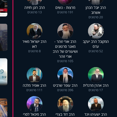
הרב יובל הכהן
מרצות - נשים
הרב רונן חזיזה
אשרוב
191 סרטונים
13 סרטונים
20 סרטונים
המקובל הרב יעקב
הרב אורי זוהר -
הרב ישראל מאיר
עדס
מאגר סרטונים
לאו
52 סרטונים
ושיעורים של הרב
8 סרטונים
אורי זוהר
105 סרטונים
הרב אהרן מרגלית
הרב עופר שרביט
הרב אופיר מלכה
17 סרטונים
396 סרטונים
111 סרטונים
הרב ישעיהו וינד
הרב דוד בצרי
הרב מיכאל לסרי