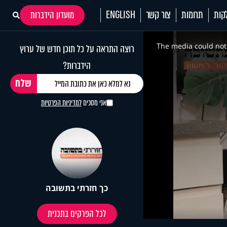
קות
תרומות
צור קשר
ENGLISH
מועדון הידברות
This
is
a
The media could not 
רוצה התראה על כל תוכן חדש של ערוץ
modal
window.
הידברות?
אני מסכים
למדיניות הפרטיות
כך חזרתי בתשובה
לכל הפרקים בתכנית