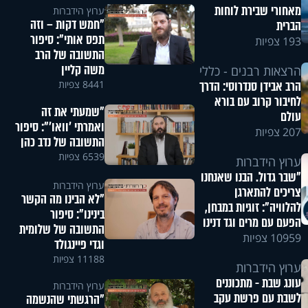
מאחורי שבירת לוחות
ערוץ הידברות
"חמש דקות – וזה
הברית
תפס אותי": סיפור
193 צפיות
התשובה של הרב
משה קליין
הרצאות רבנים - כללי
8441 צפיות
הרב אבידן סנדרוסי: הדרך
לחיבור קרוב עם בורא
"שמעתי את זה
עולם
ואמרתי 'וואו'": סיפור
207 צפיות
התשובה של נדב כהן
6539 צפיות
ערוץ הידברות
"שבר גדול. הבנו שאנחנו
ערוץ הידברות
צריכים להתארגן
"לא הבינו מה הקשר
להלוויה": זוגיות במבחן,
בינינו": סיפור
הפעם עם מרים וגד דנינו
התשובה של שלומית
10959 צפיות
וגדי פיינגולד
11188 צפיות
ערוץ הידברות
עונג שבת - מתכוננים
ערוץ הידברות
לשבת עם פרשת עקב
"הרגשתי שהנשמה