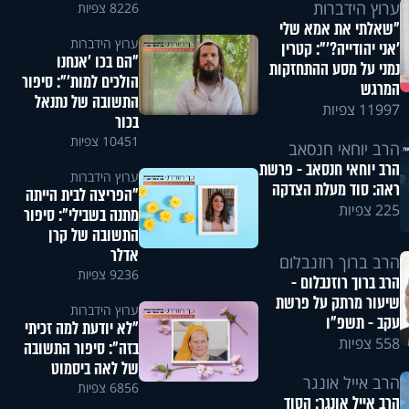
ערוץ הידברות
8226 צפיות
"שאלתי את אמא שלי
ערוץ הידברות
'אני יהודייה?'": קטרין
"הם בכו 'אנחנו
נמני על מסע ההתחזקות
הולכים למות'": סיפור
המרגש
התשובה של נתנאל
11997 צפיות
בכור
10451 צפיות
הרב יוחאי חנסאב
הרב יוחאי חנסאב - פרשת
ערוץ הידברות
ראה: סוד מעלת הצדקה
"הפריצה לבית הייתה
225 צפיות
מתנה בשבילי": סיפור
התשובה של קרן
אדלר
הרב ברוך רוזנבלום
9236 צפיות
הרב ברוך רוזנבלום -
שיעור מרתק על פרשת
ערוץ הידברות
עקב - תשפ"ו
"לא יודעת למה זכיתי
558 צפיות
בזה": סיפור התשובה
של לאה ביסמוט
הרב אייל אונגר
6856 צפיות
הרב אייל אונגר: הסוד