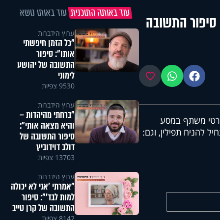
עוד באותה התוכנית
עוד באותו נושא
 סיפור התשובה
ערוץ הידברות
"כל הזמן חיפשתי
אותו": סיפור
התשובה של יהושע
לימוני
פייסבוק
ווטסאפ
מועדפים
9530 צפיות
ערוץ הידברות
"ברחתי מהיהדות –
פורטי משתף במסע
והיא מצאה אותי":
 להניח תפילין, וגם:
סיפור התשובה של
דולב דוידוביץ
13703 צפיות
ערוץ הידברות
"אמרתי 'אני לא יכולה
למות לבד'": סיפור
התשובה של קרן טייב
8142 צפיות