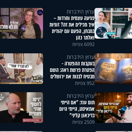
ערוץ הידברות
פגיעה עצמית וחרדות –
איך מכילים את זה? זוגיות
במבחן, הפעם עם יהודית
ואלתר כהן
6092 צפיות
ערוץ הידברות
בעקבות ההפטרה -
הפטרת פרשת ראה: השם
מבטיח לבנות את ירושלים
952 צפיות
ערוץ הידברות
תום עוז: "אם הייתי
אתאיסט, הייתי היום
בדיכאון קליני"
2509 צפיות