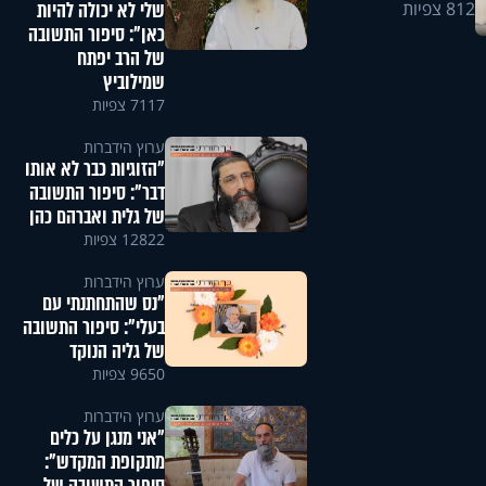
שלי לא יכולה להיות
812 צפיות
כאן": סיפור התשובה
של הרב יפתח
שמילוביץ
7117 צפיות
ערוץ הידברות
"הזוגיות כבר לא אותו
דבר": סיפור התשובה
של גלית ואברהם כהן
12822 צפיות
ערוץ הידברות
"נס שהתחתנתי עם
בעלי": סיפור התשובה
של גליה הנוקד
9650 צפיות
ערוץ הידברות
"אני מנגן על כלים
מתקופת המקדש":