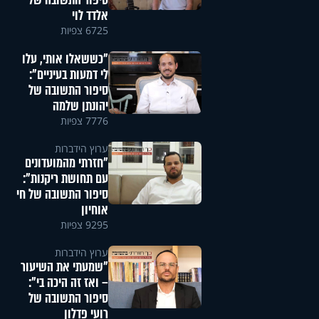
סיפור התשובה של
אלדד לוי
6725 צפיות
"כששאלו אותי, עלו
לי דמעות בעיניים":
סיפור התשובה של
יהונתן שלמה
7776 צפיות
ערוץ הידברות
"חזרתי מהמועדונים
עם תחושת ריקנות":
סיפור התשובה של חי
אוחיון
9295 צפיות
ערוץ הידברות
"שמעתי את השיעור
– ואז זה היכה בי":
סיפור התשובה של
רועי פדלון