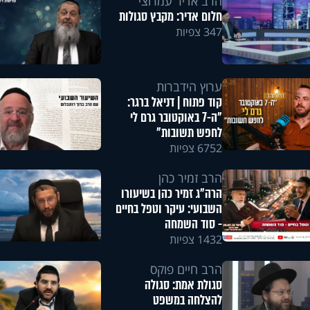
הרב אדיר עמרוצי
חלום אדיר: מקבץ סגולות
347 צפיות
ערוץ הידברות
קוד פתוח | דניאל ברגר:
"ה-7 באוקטובר גרם לי
לחפש תשובות"
6752 צפיות
הרב זמיר כהן
הרה"ג זמיר כהן בשיעורו
השבועי: עיקר וטפל בחיים
- סוד השמחה
1432 צפיות
הרב חיים פוקס
סגולת אמת: סגולה
להצלחה במשפט