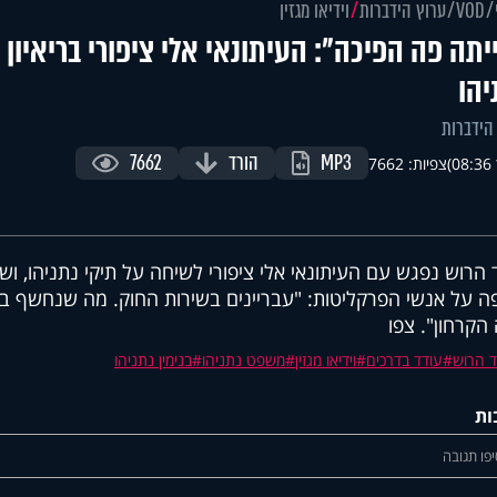
VOD
ערוץ הידברות
וידיאו מגזין
יתה פה הפיכה": העיתונאי אלי ציפורי בריאיון
יהו
הידברות
MP3
הורד
7662
)
צפיות: 7662
 הרוש נפגש עם העיתונאי אלי ציפורי לשיחה על תיקי נתניהו, וש
ה על אנשי הפרקליטות: "עבריינים בשירות החוק. מה שנחשף ב
הקרחון". צפו
ד הרוש
עודד בדרכים
וידיאו מגזין
משפט נתניהו
בנימין נתניהו
ות
פו תגובה