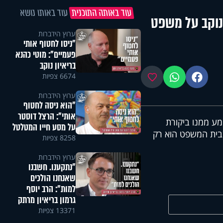
עוד באותה התוכנית
עוד באותו נושא
 נוקב על משפט
ערוץ הידברות
"ניסו לחטוף אותי
פעמיים": מוטי כהנא
בריאיון נוקב
6674 צפיות
פייסבוק
ווטסאפ
מועדפים
ערוץ הידברות
"הוא ניסה לחטוף
אותי": הרצל דוסטר
מע ממנו ביקורת
על מסע חייו המטלטל
בית המשפט הוא רק
8258 צפיות
ערוץ הידברות
"נתקענו. חשבנו
שאנחנו הולכים
למות": הרב יוסף
גרמון בריאיון מרתק
13371 צפיות