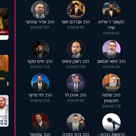
הקאוצ`ר אליהו
הרב אברהם יוסף
הרב אדיר עמרוצי
שירי
40 סרטונים
107 סרטונים
62 סרטונים
הרב יוחאי חנסאב
הרב ראובן זכאים
הרב חיים פוקס
24 סרטונים
195 סרטונים
123 סרטונים
הרב שלמה
הרב אהרן לוי
הרב דוד פריוף
לוינשטיין
93 סרטונים
254 סרטונים
176 סרטונים
הרצאות רבנים -
הרב ברוך בוקרה
הרב עמנואל