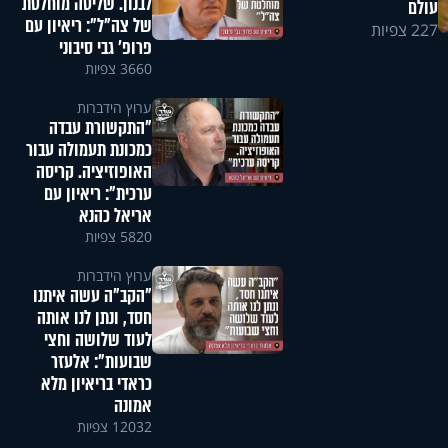
לבנון. שליטה מוחלטת
עולם
של צה"ל": ריאיון עם
227 צפיות
פרופ' גבי סיבוני
3660 צפיות
ערוץ הידברות
"התקשורת עבדה
כמכונת תעמולה עבור
האופוזיציה. קריסה
ערכית": ריאיון עם
אריאל כהנא
5820 צפיות
ערוץ הידברות
"הקב"ה עשה איתנו
חסד, ונתן לנו אותה
לעוד שלושה וחצי
שבועות": אלעזר
כראדי בריאיון מלא
אמונה
12032 צפיות