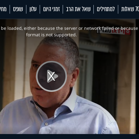
 שאלות
למתחילים
שאל את הרב
זמני היום
עלון
שופס
מחל
be loaded, either because the server or network failed or because
format is not supported.
Play
Video