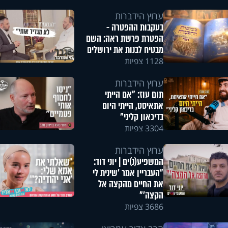
ערוץ הידברות
בעקבות ההפטרה -
הפטרת פרשת ראה: השם
מבטיח לבנות את ירושלים
1128 צפיות
ערוץ הידברות
תום עוז: "אם הייתי
אתאיסט, הייתי היום
בדיכאון קליני"
3304 צפיות
ערוץ הידברות
המשפיע(נ)ים | יוני דוד:
"העבריין אמר 'שינית לי
את החיים מהקצה אל
הקצה'"
3686 צפיות