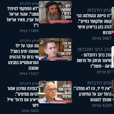
ערוץ הידברות
"לא הספקתי להיפרד
ערוץ הידברות
ממנו": אהוד אריאל
"זו הייתה ההחלטה הכי
על אביו, מאיר אריאל
קשה שלקחתי בחיים":
ז"ל
לורה כהן בריאיון אישי
11889 צפיות
מרגש
3467 צפיות
ערוץ הידברות
מה עובר על ילד
הרב ברוך רוזנבלום
שמונה ימים בשבי?
הרב ברוך רוזנבלום -
שי גרוס על הרגעים
שיעור מרתק על פרשת
הטראומטיים במבצע
ראה - תשפ"ו
אנטבה
81 צפיות
13327 צפיות
ערוץ הידברות
ערוץ הידברות
"במזרח התיכון אסור
"אין לי יד, וזו לא מחלה":
להיות תמימים":
כרמל יוגב על החיסרון
ריאיון עם פרופ' אייל
שהפך לגעגוע
זיסר
4339 צפיות
5603 צפיות