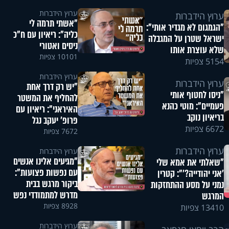
ערוץ הידברות
ערוץ הידברות
"אשתי תרמה לי
"הגמגום לא מגדיר אותי":
כליה": ריאיון עם ח"כ
ישראל שטרן על המגבלה
ניסים ואטורי
שלא עוצרת אותו
10101 צפיות
5154 צפיות
ערוץ הידברות
ערוץ הידברות
"יש רק דרך אחת
"ניסו לחטוף אותי
להחליף את המשטר
פעמיים": מוטי כהנא
האיראני": ריאיון עם
בריאיון נוקב
פרופ' יעקב נגל
6672 צפיות
7672 צפיות
ערוץ הידברות
ערוץ הידברות
"מגיעים אלינו אנשים
"שאלתי את אמא שלי
עם נפשות פצועות":
'אני יהודייה?'": קטרין
ביקור מרגש בבית
נמני על מסע ההתחזקות
מדרש למתמודדי נפש
המרגש
8928 צפיות
13410 צפיות
ערוץ הידברות