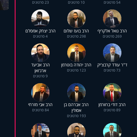
54 סרטונים
10 סרטונים
23 סרטונים
הרב גואל אלקריף
הרב בועז שלום
הרב יצחק אמסלם
269 סרטונים
298 סרטונים
4 סרטונים
ד''ר עודד קרבצ'יק
הרב יהודה בוטרמן
הרב אביעד
73 סרטונים
123 סרטונים
ארג'ואן
9 סרטונים
הרב דודי ברוורמן
הרב אברהם בן
הרב אבי מזרחי
89 סרטונים
אסולין
84 סרטונים
193 סרטונים