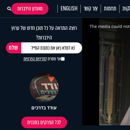
קות
תרומות
צור קשר
ENGLISH
מועדון הידברות
This
is
a
The media could not 
רוצה התראה על כל תוכן חדש של ערוץ
modal
window.
הידברות?
אני מסכים
למדיניות הפרטיות
עודד בדרכים
לכל הפרקים בתכנית