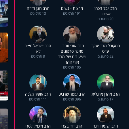
הרב יובל הכהן
מרצות - נשים
הרב רונן חזיזה
אשרוב
191 סרטונים
13 סרטונים
20 סרטונים
המקובל הרב יעקב
הרב אורי זוהר -
הרב ישראל מאיר
עדס
מאגר סרטונים
לאו
52 סרטונים
ושיעורים של הרב
8 סרטונים
אורי זוהר
105 סרטונים
הרב אהרן מרגלית
הרב עופר שרביט
הרב אופיר מלכה
17 סרטונים
396 סרטונים
111 סרטונים
הרב ישעיהו וינד
הרב דוד בצרי
הרב מיכאל לסרי