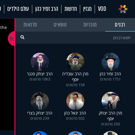
VOD
מגזין
חדשות
הרב זמיר כהן
עולם הילדים
70
רבנים
תוכניות
נושאים
סדנאות
 the
הרב זמיר כהן
מרן הרב עובדיה
הרב יצחק פנגר
1751 סרטונים
יוסף
1063 סרטונים
158 סרטונים
מרן הרב יצחק
הרב יגאל כהן
הרב יצחק בצרי
יוסף
502 סרטונים
239 סרטונים
250 סרטונים