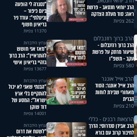
הרב יוחאי חנסאב
"נסגרה לי הופעה
הרב יוחאי חנסאב - פרשת
ביום כיפור –
ראה: סוד מעלת הצדקה
וביטלתי": עודד ניר
262 צפיות
בריאיון חשוף
11370 צפיות
הרב ברוך רוזנבלום
ערוץ הידברות
הרב ברוך רוזנבלום -
"מאז אני חושש
שיעור מרתק על פרשת
להתראיין": הרב ברוך
עקב - תשפ"ו
גזהיי בריאיון אישי
580 צפיות
13677 צפיות
הרב אייל אונגר
ערוץ הידברות
הרב אייל אונגר: הסוד
"הבנתי שאני לא יכול
מאחורי שבירת לוחות
להתקיים בלי ארץ
הברית
ישראל": המסע של
210 צפיות
דוד שוקן
14001 צפיות
הרצאות רבנים - כללי
הרב אבידן סנדרוסי: הדרך
ערוץ הידברות
"לשטח את דרום
לחיבור קרוב עם בורא