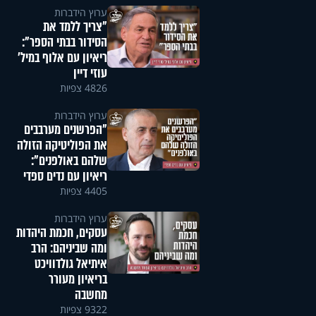
ערוץ הידברות
"צריך ללמד את
הסידור בבתי הספר":
ריאיון עם אלוף במיל'
עוזי דיין
4826 צפיות
ערוץ הידברות
"הפרשנים מערבבים
את הפוליטיקה הזולה
שלהם באולפנים":
ריאיון עם נדים ספדי
4405 צפיות
ערוץ הידברות
עסקים, חכמת היהדות
ומה שביניהם: הרב
איתיאל גולדוויכט
בריאיון מעורר
מחשבה
9322 צפיות