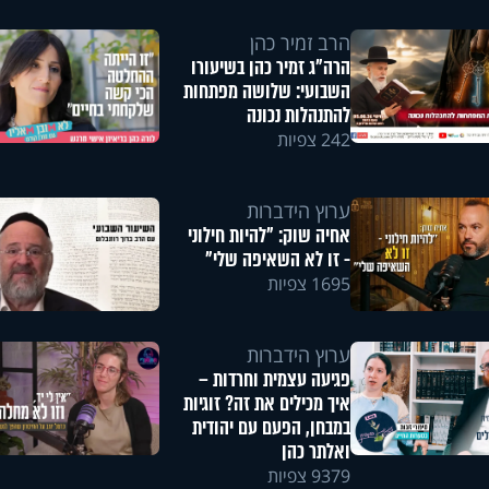
הרב זמיר כהן
הרה"ג זמיר כהן בשיעורו
השבועי: שלושה מפתחות
להתנהלות נכונה
242 צפיות
ערוץ הידברות
אחיה שוק: "להיות חילוני
- זו לא השאיפה שלי"
1695 צפיות
ערוץ הידברות
פגיעה עצמית וחרדות –
איך מכילים את זה? זוגיות
במבחן, הפעם עם יהודית
ואלתר כהן
9379 צפיות