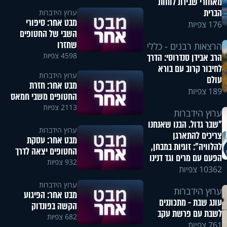
מאחורי שבירת לוחות
הברית
ערוץ הידברות
מבט אחר: סיפורי
176 צפיות
השבי של החטופים
שחזרו
הרצאות רבנים - כללי
4598 צפיות
הרב אבידן סנדרוסי: הדרך
לחיבור קרוב עם בורא
ערוץ הידברות
עולם
מבט אחר: חזרת
189 צפיות
החטופים משבי חמאס
2113 צפיות
ערוץ הידברות
"שבר גדול. הבנו שאנחנו
ערוץ הידברות
צריכים להתארגן
מבט אחר: עסקת
להלוויה": זוגיות במבחן,
החטופים יצאה לדרך
הפעם עם מרים וגד דנינו
932 צפיות
10362 צפיות
ערוץ הידברות
ערוץ הידברות
מבט אחר: הפיגוע
עונג שבת - מתכוננים
הקשה בפונדוק
לשבת עם פרשת עקב
682 צפיות
761 צפיות