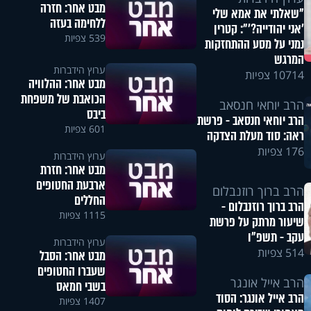
מבט אחר: חזרה
"שאלתי את אמא שלי
ללחימה בעזה
'אני יהודייה?'": קטרין
539 צפיות
נמני על מסע ההתחזקות
המרגש
ערוץ הידברות
10714 צפיות
מבט אחר: ההלוויה
הכואבת של משפחת
הרב יוחאי חנסאב
ביבס
הרב יוחאי חנסאב - פרשת
601 צפיות
ראה: סוד מעלת הצדקה
176 צפיות
ערוץ הידברות
מבט אחר: חזרת
ארבעת החטופים
הרב ברוך רוזנבלום
החללים
הרב ברוך רוזנבלום -
1115 צפיות
שיעור מרתק על פרשת
עקב - תשפ"ו
ערוץ הידברות
514 צפיות
מבט אחר: הסבל
שעברו החטופים
הרב אייל אונגר
בשבי חמאס
הרב אייל אונגר: הסוד
1407 צפיות