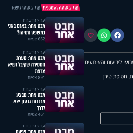
עוד באותה התוכנית
עוד באותו נושא
ערוץ הידברות
מבט אחר: באגס באני
במשפט נתניהו?
פייסבוק
ווטסאפ
מועדפים
662 צפיות
ערוץ הידברות
מבט אחר: סערת
עי לידיעות והאירועים
הסטירה שקיבל נשיא
צרפת
 חטיפת טירן
891 צפיות
ערוץ הידברות
מבט אחר: מבצע
מרכבות גדעון יצא
לדרך
461 צפיות
ערוץ הידברות
מבט אחר: פגיעת