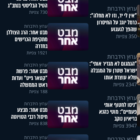
הטיל הבליסטי בנתב"ג
ערוץ הידברות
730 צפיות
"אין לי יד, וזו לא מחלה":
כרמל יוגב על החיסרון
ערוץ הידברות
שהפך לגעגוע
מבט אחר: הרג הצוללן
350 צפיות
מתקיפת הכרישים
בחדרה
1921 צפיות
ערוץ הידברות
"הגמגום לא מגדיר אותי":
ערוץ הידברות
ישראל שטרן על המגבלה
מבט אחר: פרשת
שלא עוצרת אותו
"קטאר גייט" ועדות
ראש הממשלה
2347 צפיות
188 צפיות
ערוץ הידברות
ערוץ הידברות
"ניסו לחטוף אותי
מבט אחר: מבצע
פעמיים": מוטי כהנא
חיסול רכבי הטויוטה
בריאיון נוקב
838 צפיות
3947 צפיות
ערוץ הידברות
ערוץ הידברות