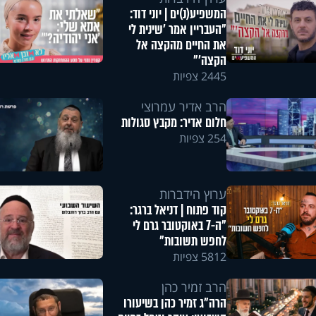
המשפיע(נ)ים | יוני דוד:
"העבריין אמר 'שינית לי
את החיים מהקצה אל
הקצה'"
2445 צפיות
הרב אדיר עמרוצי
חלום אדיר: מקבץ סגולות
254 צפיות
ערוץ הידברות
קוד פתוח | דניאל ברגר:
"ה-7 באוקטובר גרם לי
לחפש תשובות"
5812 צפיות
הרב זמיר כהן
הרה"ג זמיר כהן בשיעורו