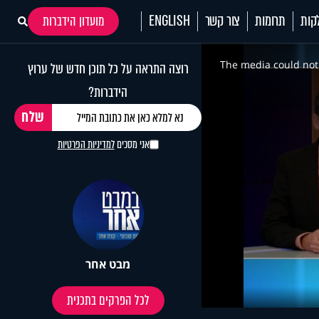
קות
תרומות
צור קשר
ENGLISH
מועדון הידברות
This
is
a
The media could not 
רוצה התראה על כל תוכן חדש של ערוץ
modal
window.
הידברות?
אני מסכים
למדיניות הפרטיות
מבט אחר
לכל הפרקים בתכנית