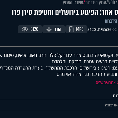
VOD
ערוץ הידברות
משדרי הערוץ
 אחר: הפיגוע בירושלים וחטיפת טירן פרו
הידברות
MP3
הורד
3120
)
צפיות: 3120
ת אקטואליה במבט אחר עם דקל פלד והרב ראובן זכאים, סיכום שבו
זיים בראיה אחרת, מחזקת, ומלמדת.
ם: הפיגוע בירושלים, הרכבת הממשלה, סערת ההפרדה המגדרית,
 ותביעת הדיבה נגד אהוד אולמרט
 אחר
ירושלים
ות
פו תגובה