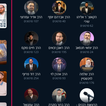
הקאוצ`ר אליהו
הרב אברהם יוסף
הרב אדיר עמרוצי
שירי
40 סרטונים
107 סרטונים
62 סרטונים
הרב יוחאי חנסאב
הרב ראובן זכאים
הרב חיים פוקס
24 סרטונים
195 סרטונים
123 סרטונים
הרב שלמה
הרב אהרן לוי
הרב דוד פריוף
לוינשטיין
93 סרטונים
254 סרטונים
176 סרטונים
הרצאות רבנים -
הרב ברוך בוקרה
הרב עמנואל