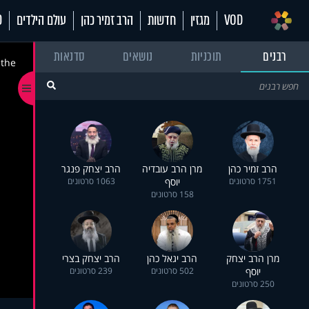
VOD
מגזין
חדשות
הרב זמיר כהן
עולם הילדים
70
רבנים
תוכניות
נושאים
סדנאות
 the
הרב זמיר כהן
מרן הרב עובדיה
הרב יצחק פנגר
1751 סרטונים
יוסף
1063 סרטונים
158 סרטונים
מרן הרב יצחק
הרב יגאל כהן
הרב יצחק בצרי
יוסף
502 סרטונים
239 סרטונים
250 סרטונים