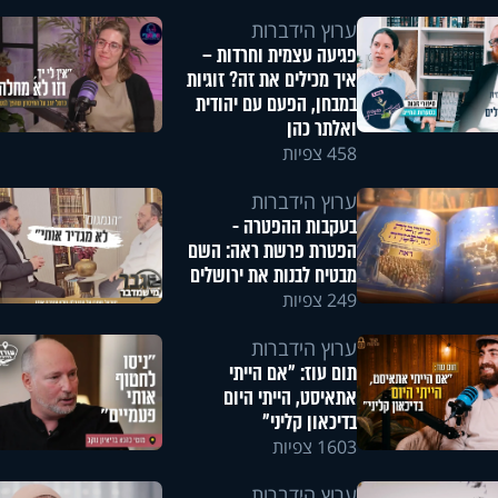
ערוץ הידברות
פגיעה עצמית וחרדות –
איך מכילים את זה? זוגיות
במבחן, הפעם עם יהודית
ואלתר כהן
458 צפיות
ערוץ הידברות
בעקבות ההפטרה -
הפטרת פרשת ראה: השם
מבטיח לבנות את ירושלים
249 צפיות
ערוץ הידברות
תום עוז: "אם הייתי
אתאיסט, הייתי היום
בדיכאון קליני"
1603 צפיות
ערוץ הידברות