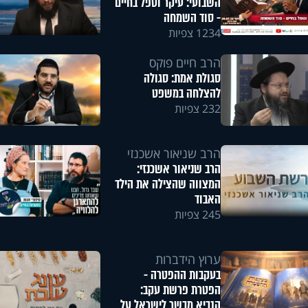
השבועי: עיקר וטפל בחיים
- סוד השמחה
1234 צפיות
הרב חיים פוקס
סגולת אמת: סגולה
להצלחה במשפט
232 צפיות
הרב שניאור אשכנזי
הרב שניאור אשכנזי:
המצווה שהצילה את הילד
האבוד
245 צפיות
ערוץ הידברות
בעקבות ההפטרה -
הפטרת פרשת עקב:
הנביא מבשר לישראל על