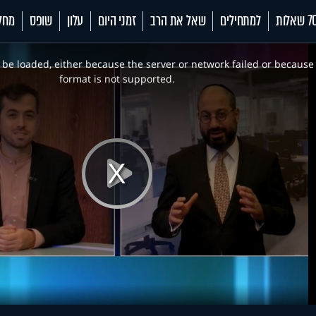
 שאלות
למתחילים
שאל את הרב
זמני היום
עלון
שופס
מחל
be loaded, either because the server or network failed or because
format is not supported.
Play
Video