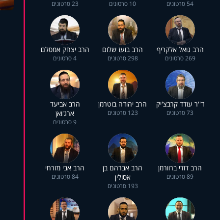
54 סרטונים
10 סרטונים
23 סרטונים
הרב גואל אלקריף
הרב בועז שלום
הרב יצחק אמסלם
269 סרטונים
298 סרטונים
4 סרטונים
ד''ר עודד קרבצ'יק
הרב יהודה בוטרמן
הרב אביעד
73 סרטונים
123 סרטונים
ארג'ואן
9 סרטונים
הרב דודי ברוורמן
הרב אברהם בן
הרב אבי מזרחי
89 סרטונים
אסולין
84 סרטונים
193 סרטונים