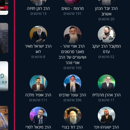
הרב יובל הכהן
מרצות - נשים
הרב רונן חזיזה
אשרוב
191 סרטונים
13 סרטונים
20 סרטונים
המקובל הרב יעקב
הרב אורי זוהר -
הרב ישראל מאיר
עדס
מאגר סרטונים
לאו
52 סרטונים
ושיעורים של הרב
8 סרטונים
אורי זוהר
105 סרטונים
הרב אהרן מרגלית
הרב עופר שרביט
הרב אופיר מלכה
17 סרטונים
396 סרטונים
111 סרטונים
הרב ישעיהו וינד
הרב דוד בצרי
הרב מיכאל לסרי