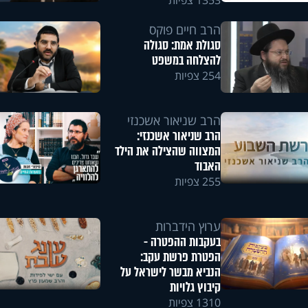
1353 צפיות
הרב חיים פוקס
סגולת אמת: סגולה
להצלחה במשפט
254 צפיות
הרב שניאור אשכנזי
הרב שניאור אשכנזי:
המצווה שהצילה את הילד
האבוד
255 צפיות
ערוץ הידברות
בעקבות ההפטרה -
הפטרת פרשת עקב:
הנביא מבשר לישראל על
קיבוץ גלויות
1310 צפיות