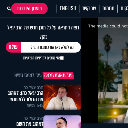
קות
תרומות
צור קשר
ENGLISH
מועדון הידברות
This
is
a
The media could not 
רוצה התראה על כל תוכן חדש של הרב יגאל
modal
window.
כהן?
אני מסכים
למדיניות הפרטיות
עוד מאותו מרצה
עוד באותו נושא
הרב יגאל כהן
הרב יגאל כהן: לאהוב
את הזולת ללא תנאי
645 צפיות
הרב יגאל כהן
לאהוב את השם