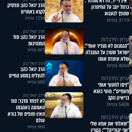
"אין לי יד, וזו לא מחלה":
הרב יגאל כהן: תפסיק
כרמל יוגב על החיסרון
לקנא באחרים
שהפך לגעגוע
1256 צפיות
3119 צפיות
הרב יגאל כהן
​הרב יגאל כהן: סוד
ערוץ הידברות
המנהיגות
"הגמגום לא מגדיר אותי":
601 צפיות
ישראל שטרן על המגבלה
שלא עוצרת אותו
הרב יגאל כהן
4004 צפיות
הרב יגאל כהן:
להצליח במסע החיים
ערוץ הידברות
688 צפיות
"ניסו לחטוף אותי
פעמיים": מוטי כהנא
הרב יגאל כהן
בריאיון נוקב
לא לפחד מדבר: סוד
5408 צפיות
האמונה באהבתו
האין-סופית של בורא
ערוץ הידברות
עולם
"שאלתי את אמא שלי
960 צפיות
'אני יהודייה?'": קטרין