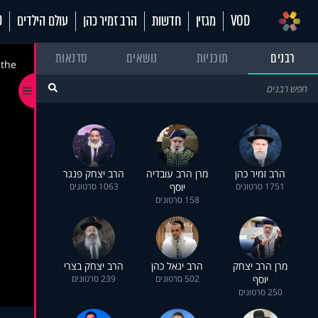
VOD
מגזין
חדשות
הרב זמיר כהן
עולם הילדים
70
רבנים
תוכניות
נושאים
סדנאות
 the
הרב זמיר כהן
מרן הרב עובדיה
הרב יצחק פנגר
1751 סרטונים
יוסף
1063 סרטונים
158 סרטונים
מרן הרב יצחק
הרב יגאל כהן
הרב יצחק בצרי
יוסף
502 סרטונים
239 סרטונים
250 סרטונים