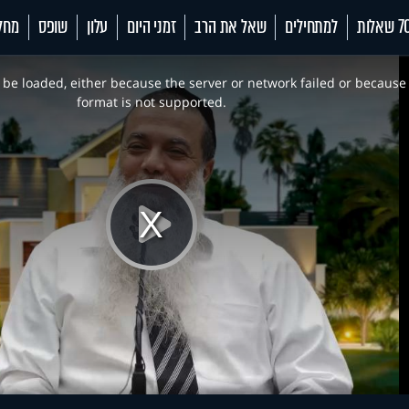
 שאלות
למתחילים
שאל את הרב
זמני היום
עלון
שופס
מחל
be loaded, either because the server or network failed or because
format is not supported.
Play
Video