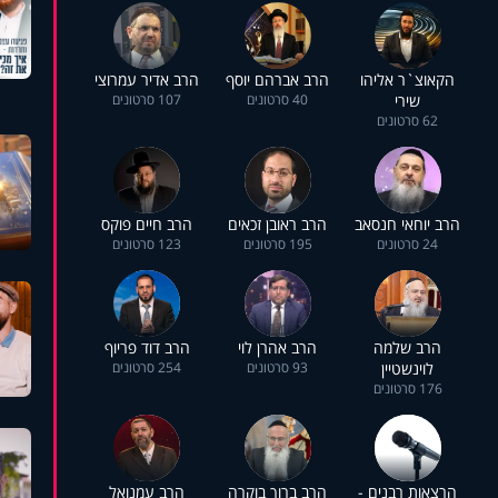
הקאוצ`ר אליהו
הרב אברהם יוסף
הרב אדיר עמרוצי
שירי
40 סרטונים
107 סרטונים
62 סרטונים
הרב יוחאי חנסאב
הרב ראובן זכאים
הרב חיים פוקס
24 סרטונים
195 סרטונים
123 סרטונים
הרב שלמה
הרב אהרן לוי
הרב דוד פריוף
לוינשטיין
93 סרטונים
254 סרטונים
176 סרטונים
הרצאות רבנים -
הרב ברוך בוקרה
הרב עמנואל