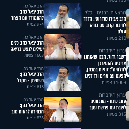
195 צפיות
הרב יגאל כהן
הרב יגאל כהן:
הרצאות רבנים - כללי
להתמודד עם הפחד
הרב אבידן סנדרוסי: הדרך
974 צפיות
לחיבור קרוב עם בורא
עולם
הרב יגאל כהן
210 צפיות
הרב יגאל כהן: כלים
יעילים לנפש בריאה
ערוץ הידברות
1603 צפיות
"שבר גדול. הבנו שאנחנו
צריכים להתארגן
הרב יגאל כהן
להלוויה": זוגיות במבחן,
הרב יגאל כהן:
הפעם עם מרים וגד דנינו
כשתיתן - תקבל
11009 צפיות
618 צפיות
ערוץ הידברות
הרב יגאל כהן
עונג שבת - מתכוננים
הרב יגאל כהן:
לשבת עם פרשת עקב
הבחירה לראות טוב
815 צפיות
838 צפיות