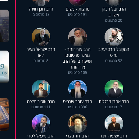
הרב יובל הכהן
מרצות - נשים
הרב רונן חזיזה
אשרוב
191 סרטונים
13 סרטונים
20 סרטונים
המקובל הרב יעקב
הרב אורי זוהר -
הרב ישראל מאיר
עדס
מאגר סרטונים
לאו
52 סרטונים
ושיעורים של הרב
8 סרטונים
אורי זוהר
105 סרטונים
הרב אהרן מרגלית
הרב עופר שרביט
הרב אופיר מלכה
17 סרטונים
396 סרטונים
111 סרטונים
הרב ישעיהו וינד
הרב דוד בצרי
הרב מיכאל לסרי