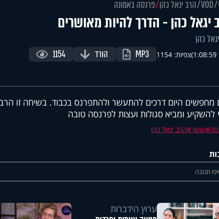
VOD
הרב יגאל כהן
פרנסה באמונה
 יגאל כהן - הדרך להיות מאושרים
גאל כהן
MP3
הורד
1154
1)
צפיות: 1154
 מחפשים היום דרכים להתעשר ולהתפרנס בכבוד. בשיחה זו הרב 
 להשקיע ומביא סגולות ועצות לפרנסה טובה
סה
עושר
הרב יגאל כהן
ות
פו תגובה
ערוץ הידברות