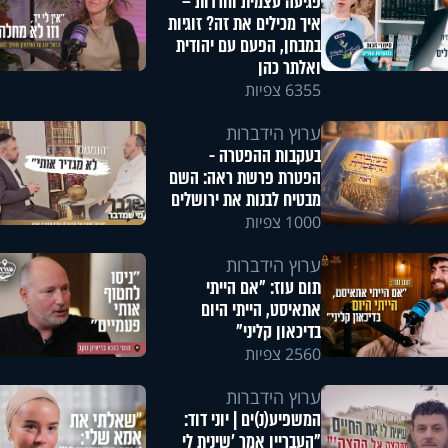
פגיעה עצמית וחרדות –
איך מכילים את זה? זוגיות
במבחן, הפעם עם יהודית
ואלתר כהן
6355 צפיות
ערוץ הידברות
בעקבות ההפטרה -
הפטרת פרשת ראה: השם
מבטיח לבנות את ירושלים
1000 צפיות
ערוץ הידברות
תום עוז: "אם הייתי
אתאיסט, הייתי היום
בדיכאון קליני"
2560 צפיות
ערוץ הידברות
המשפיע(נ)ים | יוני דוד:
"העבריין אמר 'שינית לי