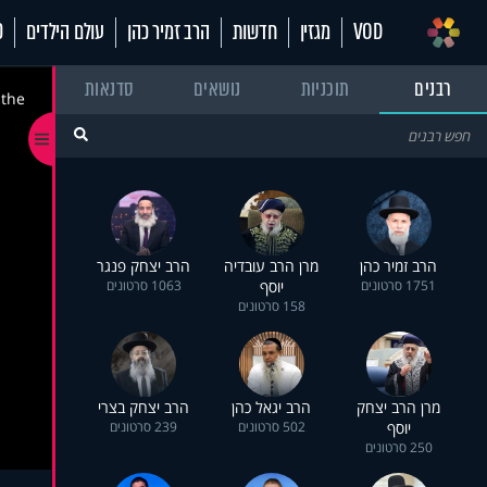
VOD
מגזין
חדשות
הרב זמיר כהן
עולם הילדים
70
רבנים
תוכניות
נושאים
סדנאות
 the
הרב זמיר כהן
מרן הרב עובדיה
הרב יצחק פנגר
1751 סרטונים
יוסף
1063 סרטונים
158 סרטונים
מרן הרב יצחק
הרב יגאל כהן
הרב יצחק בצרי
יוסף
502 סרטונים
239 סרטונים
250 סרטונים