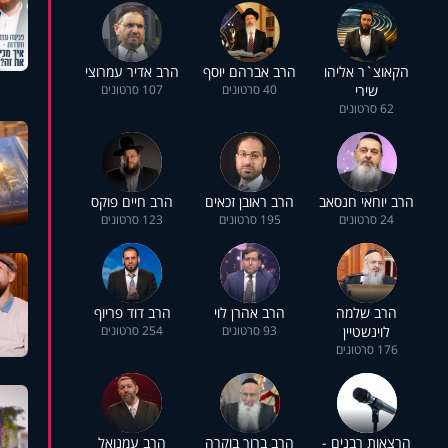
הקאוצ`ר אליהו
הרב אברהם יוסף
הרב אדיר עמרוצי
שירי
40 סרטונים
107 סרטונים
62 סרטונים
הרב יוחאי חנסאב
הרב ראובן זכאים
הרב חיים פוקס
24 סרטונים
195 סרטונים
123 סרטונים
הרב שלמה
הרב אהרן לוי
הרב דוד פריוף
לוינשטיין
93 סרטונים
254 סרטונים
176 סרטונים
הרצאות רבנים -
הרב ברוך בוקרה
הרב עמנואל