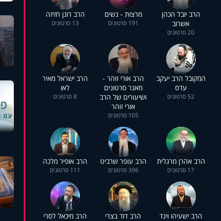
הרב יובל הכהן
מרצות - נשים
הרב רונן חזיזה
אשרוב
191 סרטונים
13 סרטונים
20 סרטונים
המקובל הרב יעקב
הרב אורי זוהר -
הרב ישראל מאיר
עדס
מאגר סרטונים
לאו
52 סרטונים
ושיעורים של הרב
8 סרטונים
אורי זוהר
105 סרטונים
הרב אהרן מרגלית
הרב עופר שרביט
הרב אופיר מלכה
17 סרטונים
396 סרטונים
111 סרטונים
הרב ישעיהו וינד
הרב דוד בצרי
הרב מיכאל לסרי