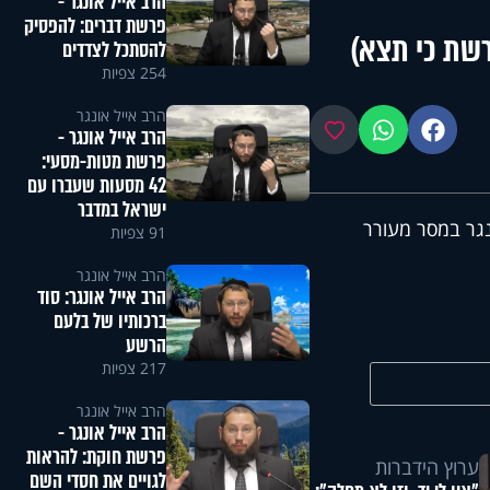
הרב אייל אונגר -
פרשת דברים: להפסיק
רשת כי תצא)
להסתכל לצדדים
254 צפיות
הרב אייל אונגר
פייסבוק
ווטסאפ
מועדפים
הרב אייל אונגר -
פרשת מטות-מסעי:
42 מסעות שעברו עם
ישראל במדבר
ונגר במסר מעורר
91 צפיות
הרב אייל אונגר
הרב אייל אונגר: סוד
ברכותיו של בלעם
הרשע
217 צפיות
הרב אייל אונגר
הרב אייל אונגר -
פרשת חוקת: להראות
ערוץ הידברות
לגויים את חסדי השם