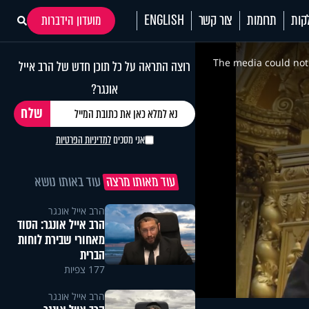
קות
תרומות
צור קשר
ENGLISH
מועדון הידברות
This
is
a
The media could not 
רוצה התראה על כל תוכן חדש של הרב אייל
modal
window.
אונגר?
אני מסכים
למדיניות הפרטיות
עוד מאותו מרצה
עוד באותו נושא
הרב אייל אונגר
הרב אייל אונגר: הסוד
מאחורי שבירת לוחות
הברית
177 צפיות
הרב אייל אונגר