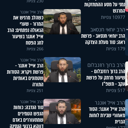
230 צפיות
נמני על מסע ההתחזקות
המרגש
הרב אייל אונגר
כשהלב מרגיש את
10977 צפיות
המרור - שערי
הרב יוחאי חנסאב
הגאולה נפתחים: הרב
הרב יוחאי חנסאב - פרשת
אייל אונגר בשיעור
ראה: סוד מעלת הצדקה
לחג הפסח
179 צפיות
266 צפיות
הרב אייל אונגר
הרב ברוך רוזנבלום
הרב אייל אונגר -
הרב ברוך רוזנבלום -
פרשת ויקרא: הסודות
שיעור מרתק על פרשת
שטמונים באותיות
עקב - תשפ"ו
התורה
517 צפיות
251 צפיות
הרב אייל אונגר
הרב אייל אונגר
סוד הנדבה: כוחות
הרב אייל אונגר: הסוד
הנפש הטמירים
מאחורי שבירת לוחות
שמתעוררים באדם
הברית
דווקא ברגעי הנתינה