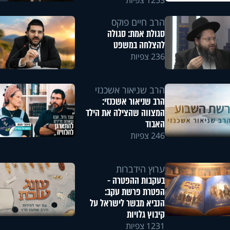
1253 צפיות
הרב חיים פוקס
סגולת אמת: סגולה
להצלחה במשפט
236 צפיות
הרב שניאור אשכנזי
הרב שניאור אשכנזי:
המצווה שהצילה את הילד
האבוד
246 צפיות
ערוץ הידברות
בעקבות ההפטרה -
הפטרת פרשת עקב:
הנביא מבשר לישראל על
קיבוץ גלויות
1231 צפיות