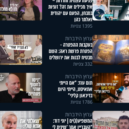
פגיעה עצמית וחרדות –
איך מכילים את זה? זוגיות
במבחן, הפעם עם יהודית
ואלתר כהן
1395 צפיות
ערוץ הידברות
בעקבות ההפטרה -
הפטרת פרשת ראה: השם
מבטיח לבנות את ירושלים
332 צפיות
ערוץ הידברות
תום עוז: "אם הייתי
אתאיסט, הייתי היום
בדיכאון קליני"
1786 צפיות
ערוץ הידברות
המשפיע(נ)ים | יוני דוד:
"העבריין אמר 'שינית לי