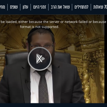
 שאלות
למתחילים
שאל את הרב
זמני היום
עלון
שופס
מחל
be loaded, either because the server or network failed or because
format is not supported.
Play
Video