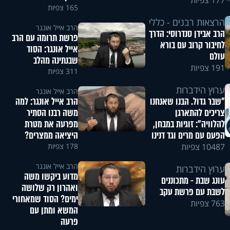
177 צפיות
165 צפיות
הרצאות רבנים - כללי
הרב אייל אונגר
הרב אבידן סנדרוסי: הדרך
פרשת תרומה עם הרב
לחיבור קרוב עם בורא
אייל אונגר: הסוד
עולם
שבנתינה מהלב
191 צפיות
311 צפיות
ערוץ הידברות
הרב אייל אונגר
הרב אייל אונגר: למה
"שבר גדול. הבנו שאנחנו
משה רבנו הסתיר
צריכים להתארגן
מפרעה את מטרת
להלוויה": זוגיות במבחן,
היציאה ממצרים?
הפעם עם מרים וגד דנינו
178 צפיות
10487 צפיות
הרב אייל אונגר
ערוץ הידברות
מדוע ביקשו משה
עונג שבת - מתכוננים
ואהרון רק שלושה
לשבת עם פרשת עקב
ימים? הסוד שמאחורי
763 צפיות
המשא ומתן עם
פרעה