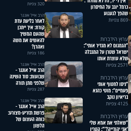
"אין לי יד, וזו לא מחלה":
320 צפיות
כרמל יוגב על החיסרון
שהפך לגעגוע
הרב אייל אונגר
869 צפיות
לאחר בליעת עדת
קורח: איך ייתכן
שהעם המשיך
ערוץ הידברות
להאשים את משה
"הגמגום לא מגדיר אותי":
ואהרן?
ישראל שטרן על המגבלה
186 צפיות
שלא עוצרת אותו
הרב אייל אונגר
2571 צפיות
הרב אייל אונגר -
שבועות: סוד השינה
ערוץ הידברות
שלפני מתן תורה
"ניסו לחטוף אותי
287 צפיות
פעמיים": מוטי כהנא
בריאיון נוקב
הרב אייל אונגר
4125 צפיות
הרב אייל אונגר -
פרשת תזריע-מצורע:
ערוץ הידברות
כוחה העצום של
"שאלתי את אמא שלי
הלשון
'אני יהודייה?'": קטרין