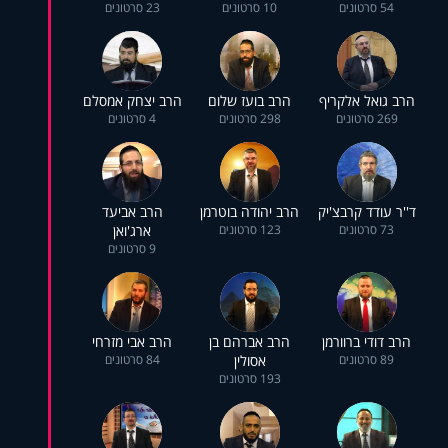
54 סרטונים
10 סרטונים
23 סרטונים
הרב גואל אלקריף
הרב בועז שלום
הרב יצחק אמסלם
269 סרטונים
298 סרטונים
4 סרטונים
ד''ר עודד קרבצ'יק
הרב יהודה בוטרמן
הרב אביעד
73 סרטונים
123 סרטונים
ארג'ואן
9 סרטונים
הרב דודי ברוורמן
הרב אברהם בן
הרב אבי מזרחי
89 סרטונים
אסולין
84 סרטונים
193 סרטונים