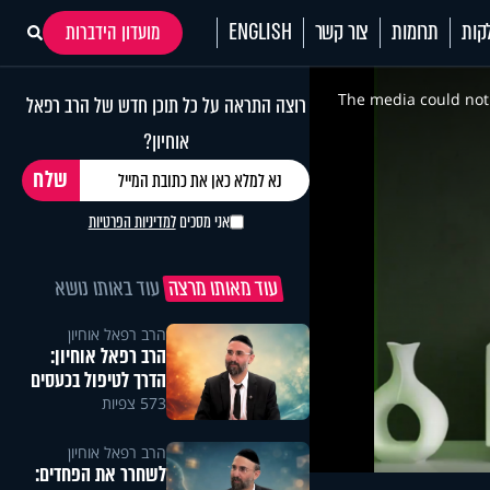
קות
תרומות
צור קשר
ENGLISH
מועדון הידברות
This
is
a
The media could not 
רוצה התראה על כל תוכן חדש של הרב רפאל
modal
window.
אוחיון?
אני מסכים
למדיניות הפרטיות
עוד מאותו מרצה
עוד באותו נושא
הרב רפאל אוחיון
הרב רפאל אוחיון:
הדרך לטיפול בכעסים
573 צפיות
הרב רפאל אוחיון
לשחרר את הפחדים: