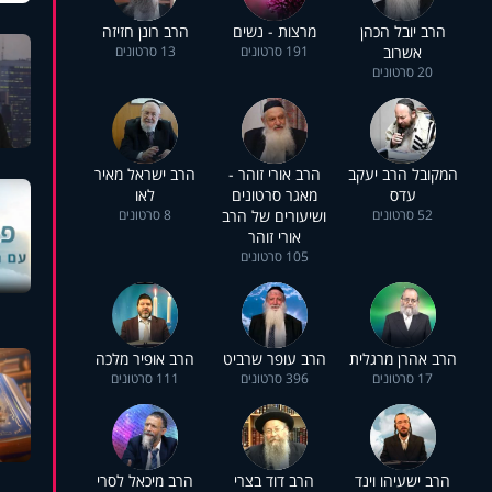
הרב יובל הכהן
מרצות - נשים
הרב רונן חזיזה
אשרוב
191 סרטונים
13 סרטונים
20 סרטונים
המקובל הרב יעקב
הרב אורי זוהר -
הרב ישראל מאיר
עדס
מאגר סרטונים
לאו
52 סרטונים
ושיעורים של הרב
8 סרטונים
אורי זוהר
105 סרטונים
הרב אהרן מרגלית
הרב עופר שרביט
הרב אופיר מלכה
17 סרטונים
396 סרטונים
111 סרטונים
הרב ישעיהו וינד
הרב דוד בצרי
הרב מיכאל לסרי