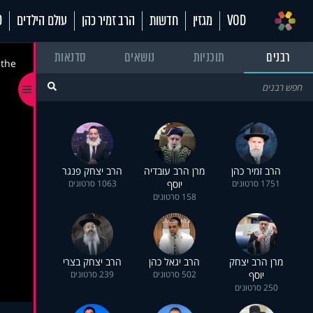
VOD
מגזין
חדשות
הרב זמיר כהן
עולם הילדים
70
רבנים
תוכניות
נושאים
סדנאות
 the
הרב זמיר כהן
מרן הרב עובדיה
הרב יצחק פנגר
1751 סרטונים
יוסף
1063 סרטונים
158 סרטונים
מרן הרב יצחק
הרב יגאל כהן
הרב יצחק בצרי
יוסף
502 סרטונים
239 סרטונים
250 סרטונים