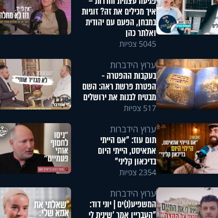
פגיעה עצמית וחרדות –
איך מכילים את זה? זוגיות
במבחן, הפעם עם יהודית
ואלתר כהן
5045 צפיות
ערוץ הידברות
בעקבות ההפטרה -
הפטרת פרשת ראה: השם
מבטיח לבנות את ירושלים
517 צפיות
ערוץ הידברות
תום עוז: "אם הייתי
אתאיסט, הייתי היום
בדיכאון קליני"
2354 צפיות
ערוץ הידברות
המשפיע(נ)ים | יוני דוד:
"העבריין אמר 'שינית לי