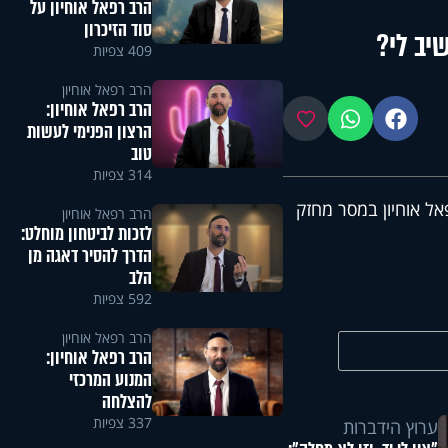
הרב רפאל אוחיון על
סוד הזיכרון
יב לי?
409 צפיות
הרב רפאל אוחיון
הרב רפאל אוחיון:
פייסבוק
ווטסאפ
מועדפים
הרצון הפנימי לעשות
טוב
314 צפיות
ל אוחיון במסר מחזק
הרב רפאל אוחיון
לזכות לביטחון מוחלט:
הדרך להסיר דאגה מן
הלב
592 צפיות
הרב רפאל אוחיון
הרב רפאל אוחיון:
המנוע המרכזי
להצלחה
337 צפיות
ערוץ הידברות