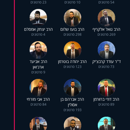
54 סרטונים
10 סרטונים
23 סרטונים
הרב גואל אלקריף
הרב בועז שלום
הרב יצחק אמסלם
269 סרטונים
298 סרטונים
4 סרטונים
ד''ר עודד קרבצ'יק
הרב יהודה בוטרמן
הרב אביעד
73 סרטונים
123 סרטונים
ארג'ואן
9 סרטונים
הרב דודי ברוורמן
הרב אברהם בן
הרב אבי מזרחי
89 סרטונים
אסולין
84 סרטונים
193 סרטונים