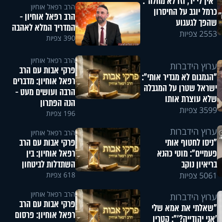
"אין לי יד, וזו לא מחלה":
הרב רפאל אוחיון
כרמל יוגב על החיסרון
הרב רפאל אוחיון -
שהפך לגעגוע
המדריך המלא לאהבה
2553 צפיות
390 צפיות
הרב רפאל אוחיון
ערוץ הידברות
פרקי אבות עם הרב
"הגמגום לא מגדיר אותי":
רפאל אוחיון: מדברים
ישראל שטרן על המגבלה
הרבה ועושים מעט -
שלא עוצרת אותו
הנה הפתרון
3599 צפיות
196 צפיות
ערוץ הידברות
הרב רפאל אוחיון
פרקי אבות עם הרב
"ניסו לחטוף אותי
רפאל אוחיון: בין
פעמיים": מוטי כהנא
השתדלות לביטחון
בריאיון נוקב
618 צפיות
5061 צפיות
הרב רפאל אוחיון
ערוץ הידברות
פרקי אבות עם הרב
"שאלתי את אמא שלי
רפאל אוחיון: פרסום
'אני יהודייה?'": קטרין