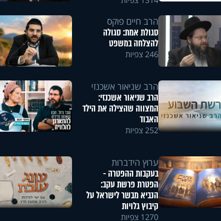
1314 צפיות
הרב חיים פוקס
סגולת אמת: סגולה
להצלחה במשפט
246 צפיות
הרב שניאור אשכנזי
הרב שניאור אשכנזי:
המצווה שהצילה את הילד
האבוד
252 צפיות
ערוץ הידברות
בעקבות ההפטרה -
הפטרת פרשת עקב:
הנביא מבשר לישראל על
קיבוץ גלויות
1270 צפיות