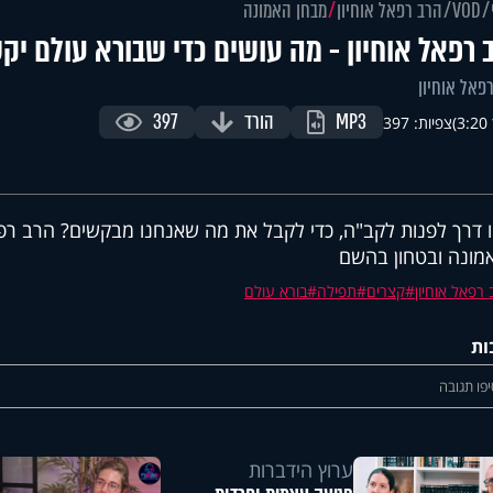
VOD
הרב רפאל אוחיון
מבחן האמונה
 רפאל אוחיון - מה עושים כדי שבורא עולם יקש
פאל אוחיון
MP3
הורד
397
)
צפיות: 397
ו דרך לפנות לקב"ה, כדי לקבל את מה שאנחנו מבקשים? הרב רפא
מונה ובטחון בהשם
רפאל אוחיון
קצרים
תפילה
בורא עולם
ות
פו תגובה
ערוץ הידברות