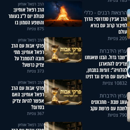
183 צפיות
הרב רפאל אוחיון
הרב רפאל אוחיון:
הרצאות רבנים - כללי
סגולת יום ל"ג בעומר
הרב אבידן סנדרוסי: הדרך
והשפע הטמון בו
לחיבור קרוב עם בורא
875 צפיות
עולם
205 צפיות
הרב רפאל אוחיון
פרקי אבות עם הרב
ערוץ הידברות
רפאל אוחיון: מתי
"שבר גדול. הבנו שאנחנו
חובה להסתכל על
צריכים להתארגן
צדיק כרשע?
להלוויה": זוגיות במבחן,
373 צפיות
הפעם עם מרים וגד דנינו
הרב רפאל אוחיון
10832 צפיות
פרקי אבות עם הרב
רפאל אוחיון: האם
ערוץ הידברות
אפשר להיות צדיק
עונג שבת - מתכוננים
בסדום?
לשבת עם פרשת עקב
367 צפיות
790 צפיות
הרב רפאל אוחיון