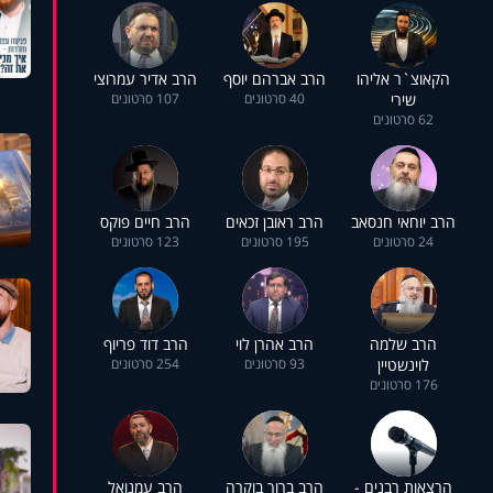
הקאוצ`ר אליהו
הרב אברהם יוסף
הרב אדיר עמרוצי
שירי
40 סרטונים
107 סרטונים
62 סרטונים
הרב יוחאי חנסאב
הרב ראובן זכאים
הרב חיים פוקס
24 סרטונים
195 סרטונים
123 סרטונים
הרב שלמה
הרב אהרן לוי
הרב דוד פריוף
לוינשטיין
93 סרטונים
254 סרטונים
176 סרטונים
הרצאות רבנים -
הרב ברוך בוקרה
הרב עמנואל