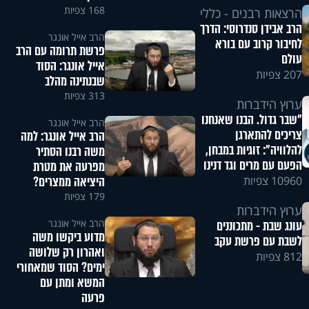
168 צפיות
הרצאות רבנים - כללי
הרב אבידן סנדרוסי: הדרך
הרב אייל אונגר
לחיבור קרוב עם בורא
פרשת תרומה עם הרב
עולם
אייל אונגר: הסוד
207 צפיות
שבנתינה מהלב
313 צפיות
ערוץ הידברות
"שבר גדול. הבנו שאנחנו
הרב אייל אונגר
צריכים להתארגן
הרב אייל אונגר: למה
להלוויה": זוגיות במבחן,
משה רבנו הסתיר
הפעם עם מרים וגד דנינו
מפרעה את מטרת
היציאה ממצרים?
10960 צפיות
179 צפיות
ערוץ הידברות
הרב אייל אונגר
עונג שבת - מתכוננים
מדוע ביקשו משה
לשבת עם פרשת עקב
ואהרון רק שלושה
812 צפיות
ימים? הסוד שמאחורי
המשא ומתן עם
פרעה