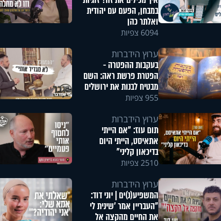
איך מכילים את זה? זוגיות
במבחן, הפעם עם יהודית
ואלתר כהן
6094 צפיות
ערוץ הידברות
בעקבות ההפטרה -
הפטרת פרשת ראה: השם
מבטיח לבנות את ירושלים
955 צפיות
ערוץ הידברות
תום עוז: "אם הייתי
אתאיסט, הייתי היום
בדיכאון קליני"
2510 צפיות
ערוץ הידברות
המשפיע(נ)ים | יוני דוד:
"העבריין אמר 'שינית לי
את החיים מהקצה אל