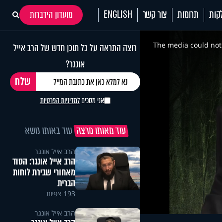
קות
תרומות
צור קשר
ENGLISH
מועדון הידברות
This
is
a
The media could not 
רוצה התראה על כל תוכן חדש של הרב אייל
modal
window.
אונגר?
אני מסכים
למדיניות הפרטיות
עוד מאותו מרצה
עוד באותו נושא
הרב אייל אונגר
הרב אייל אונגר: הסוד
מאחורי שבירת לוחות
הברית
193 צפיות
הרב אייל אונגר