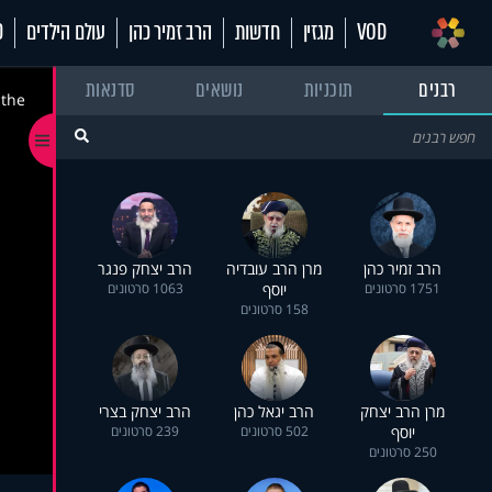
VOD
מגזין
חדשות
הרב זמיר כהן
עולם הילדים
70
רבנים
תוכניות
נושאים
סדנאות
 the
הרב זמיר כהן
מרן הרב עובדיה
הרב יצחק פנגר
1751 סרטונים
יוסף
1063 סרטונים
158 סרטונים
מרן הרב יצחק
הרב יגאל כהן
הרב יצחק בצרי
יוסף
502 סרטונים
239 סרטונים
250 סרטונים