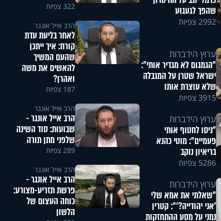
כרמל יוגב על החיסרון
322 צפיות
שהפך לגעגוע
2992 צפיות
הרב אייל אונגר
לאחר בליעת עדת
קורח: איך ייתכן
ערוץ הידברות
שהעם המשיך
"הגמגום לא מגדיר אותי":
להאשים את משה
ישראל שטרן על המגבלה
ואהרן?
שלא עוצרת אותו
187 צפיות
3915 צפיות
הרב אייל אונגר
הרב אייל אונגר -
ערוץ הידברות
שבועות: סוד השינה
"ניסו לחטוף אותי
שלפני מתן תורה
פעמיים": מוטי כהנא
289 צפיות
בריאיון נוקב
5286 צפיות
הרב אייל אונגר
הרב אייל אונגר -
ערוץ הידברות
פרשת תזריע-מצורע:
"שאלתי את אמא שלי
כוחה העצום של
'אני יהודייה?'": קטרין
הלשון
נמני על מסע ההתחזקות