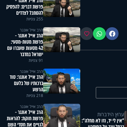
הרב אייל אונגר -
פרשת דברים: להפסיק
להסתכל לצדדים
255 צפיות
הרב אייל אונגר
פייסבוק
ווטסאפ
מועדפים
הרב אייל אונגר -
פרשת מטות-מסעי:
42 מסעות שעברו עם
ישראל במדבר
91 צפיות
הרב אייל אונגר
הרב אייל אונגר: סוד
ברכותיו של בלעם
הרשע
218 צפיות
הרב אייל אונגר
הרב אייל אונגר -
ערוץ הידברות
פרשת חוקת: להראות
"אין לי יד, וזו לא מחלה":
לגויים את חסדי השם