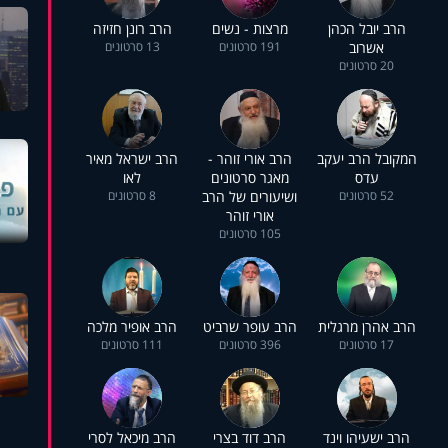
הרב יובל הכהן
מרצות - נשים
הרב רונן חזיזה
אשרוב
191 סרטונים
13 סרטונים
20 סרטונים
המקובל הרב יעקב
הרב אורי זוהר -
הרב ישראל מאיר
עדס
מאגר סרטונים
לאו
52 סרטונים
ושיעורים של הרב
8 סרטונים
אורי זוהר
105 סרטונים
הרב אהרן מרגלית
הרב עופר שרביט
הרב אופיר מלכה
17 סרטונים
396 סרטונים
111 סרטונים
הרב ישעיהו וינד
הרב דוד בצרי
הרב מיכאל לסרי