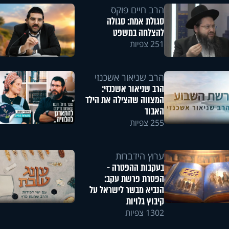
הרב חיים פוקס
סגולת אמת: סגולה
להצלחה במשפט
251 צפיות
הרב שניאור אשכנזי
הרב שניאור אשכנזי:
המצווה שהצילה את הילד
האבוד
255 צפיות
ערוץ הידברות
בעקבות ההפטרה -
הפטרת פרשת עקב:
הנביא מבשר לישראל על
קיבוץ גלויות
1302 צפיות