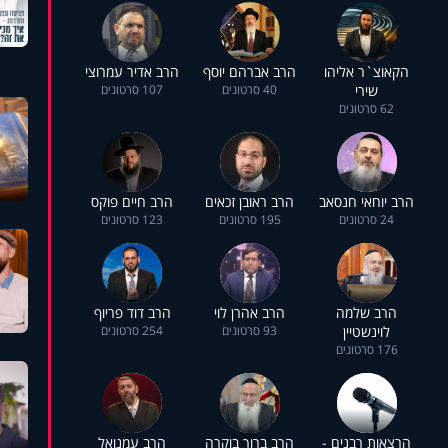
הקאוצ`ר אליהו
הרב אברהם יוסף
הרב אדיר עמרוצי
שירי
40 סרטונים
107 סרטונים
62 סרטונים
הרב יוחאי חנסאב
הרב ראובן זכאים
הרב חיים פוקס
24 סרטונים
195 סרטונים
123 סרטונים
הרב שלמה
הרב אהרן לוי
הרב דוד פריוף
לוינשטיין
93 סרטונים
254 סרטונים
176 סרטונים
הרצאות רבנים -
הרב ברוך בוקרה
הרב עמנואל