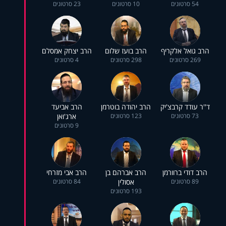
54 סרטונים
10 סרטונים
23 סרטונים
הרב גואל אלקריף
הרב בועז שלום
הרב יצחק אמסלם
269 סרטונים
298 סרטונים
4 סרטונים
ד''ר עודד קרבצ'יק
הרב יהודה בוטרמן
הרב אביעד
73 סרטונים
123 סרטונים
ארג'ואן
9 סרטונים
הרב דודי ברוורמן
הרב אברהם בן
הרב אבי מזרחי
89 סרטונים
אסולין
84 סרטונים
193 סרטונים