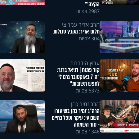
הקצה'"
2987 צפיות
הרב אדיר עמרוצי
חלום אדיר: מקבץ סגולות
304 צפיות
ערוץ הידברות
קוד פתוח | דניאל ברגר:
"ה-7 באוקטובר גרם לי
לחפש תשובות"
6373 צפיות
הרב זמיר כהן
הרה"ג זמיר כהן בשיעורו
השבועי: עיקר וטפל בחיים
- סוד השמחה
1346 צפיות