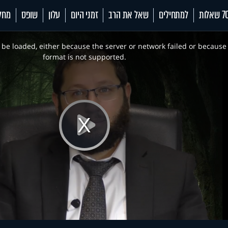
 שאלות
למתחילים
שאל את הרב
זמני היום
עלון
שופס
מחל
be loaded, either because the server or network failed or because
format is not supported.
Play
Video