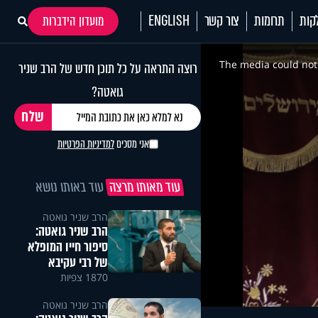
קות
תרומות
צור קשר
ENGLISH
מועדון הידברות
This
is
a
The media could not 
רוצה התראה על כל תוכן חדש של הרב שניר
modal
window.
גואטה?
אני מסכים
למדיניות הפרטיות
עוד מאותו מרצה
עוד באותו נושא
הרב שניר גואטה
הרב שניר גואטה:
סיפור חייו המופלא
של רבי עקיבא
1870 צפיות
הרב שניר גואטה