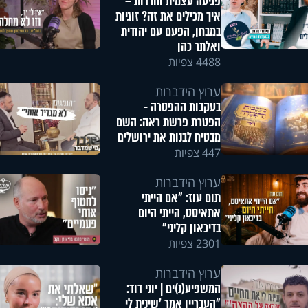
פגיעה עצמית וחרדות –
איך מכילים את זה? זוגיות
במבחן, הפעם עם יהודית
ואלתר כהן
4488 צפיות
ערוץ הידברות
בעקבות ההפטרה -
הפטרת פרשת ראה: השם
מבטיח לבנות את ירושלים
447 צפיות
ערוץ הידברות
תום עוז: "אם הייתי
אתאיסט, הייתי היום
בדיכאון קליני"
2301 צפיות
ערוץ הידברות
המשפיע(נ)ים | יוני דוד:
"העבריין אמר 'שינית לי