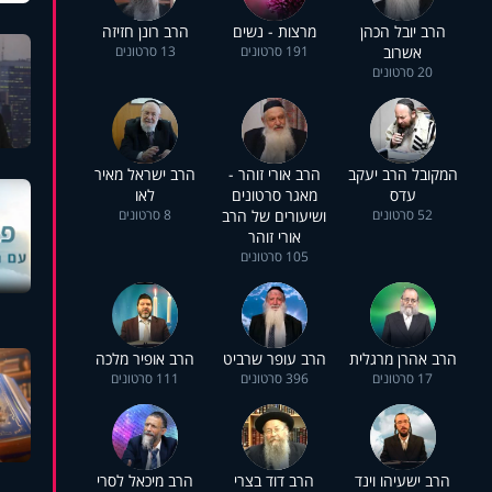
הרב יובל הכהן
מרצות - נשים
הרב רונן חזיזה
אשרוב
191 סרטונים
13 סרטונים
20 סרטונים
המקובל הרב יעקב
הרב אורי זוהר -
הרב ישראל מאיר
עדס
מאגר סרטונים
לאו
52 סרטונים
ושיעורים של הרב
8 סרטונים
אורי זוהר
105 סרטונים
הרב אהרן מרגלית
הרב עופר שרביט
הרב אופיר מלכה
17 סרטונים
396 סרטונים
111 סרטונים
הרב ישעיהו וינד
הרב דוד בצרי
הרב מיכאל לסרי