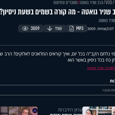
VOD
הרב שניר גואטה
משברים ונסיונות
 שניר גואטה - מה קורה בשמים בשעת ניסיון?
ניר גואטה
MP3
הורד
3009
)
צפיות: 3009
י נלחם הקב"ה בכל יום, ואיך קוראים המלאכים לאלוקים? הרב שנ
ן כח בכל ניסיון באשר הוא
ק
הרב שניר גואטה
ות
פו תגובה
ערוץ הידברות