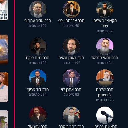
הקאוצ`ר אליהו
הרב אברהם יוסף
הרב אדיר עמרוצי
שירי
40 סרטונים
107 סרטונים
62 סרטונים
הרב יוחאי חנסאב
הרב ראובן זכאים
הרב חיים פוקס
24 סרטונים
195 סרטונים
123 סרטונים
הרב שלמה
הרב אהרן לוי
הרב דוד פריוף
לוינשטיין
93 סרטונים
254 סרטונים
176 סרטונים
הרצאות רבנים -
הרב ברוך בוקרה
הרב עמנואל