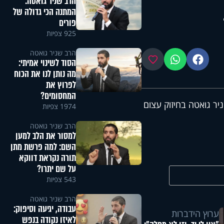
הרב שניר גואטה:
המתנה הכי גדולה של
פורים
925 צפיות
הרב שניר גואטה
פייסבוק
ווטסאפ
מועדפים
הסוד לשינוי אמיתי:
מה נותן לנו את הכוח
לפרוץ את
המחסומים?
יר גואטה בחיזוק עצום
1974 צפיות
הרב שניר גואטה
למסור את הלב למען
השם: למה פרשת מתן
תורה נקראת דווקא
על שם יתרו?
543 צפיות
הרב שניר גואטה
עבודה, יגיעה וסיפוק:
ערוץ הידברות
לאיזו נקודה בנפש