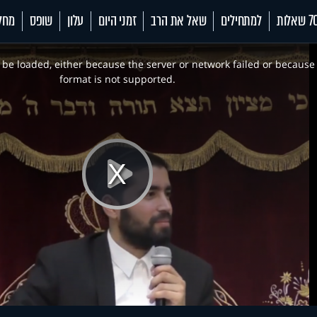
 שאלות
למתחילים
שאל את הרב
זמני היום
עלון
שופס
מחל
be loaded, either because the server or network failed or because
format is not supported.
Play
Video