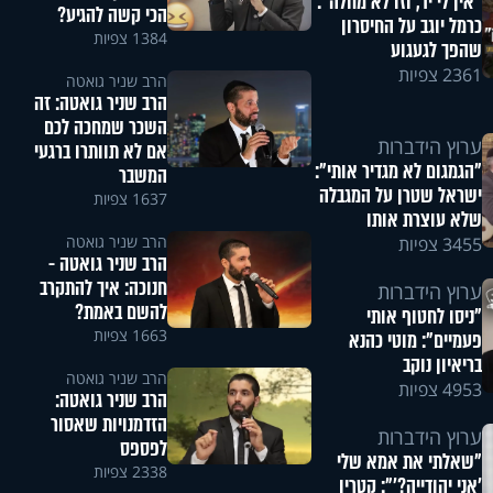
"אין לי יד, וזו לא מחלה":
הכי קשה להגיע?
כרמל יוגב על החיסרון
1384 צפיות
שהפך לגעגוע
2361 צפיות
הרב שניר גואטה
הרב שניר גואטה: זה
השכר שמחכה לכם
ערוץ הידברות
אם לא תוותרו ברגעי
"הגמגום לא מגדיר אותי":
המשבר
ישראל שטרן על המגבלה
1637 צפיות
שלא עוצרת אותו
הרב שניר גואטה
3455 צפיות
הרב שניר גואטה -
חנוכה: איך להתקרב
ערוץ הידברות
להשם באמת?
"ניסו לחטוף אותי
1663 צפיות
פעמיים": מוטי כהנא
בריאיון נוקב
הרב שניר גואטה
4953 צפיות
הרב שניר גואטה:
הזדמנויות שאסור
ערוץ הידברות
לפספס
"שאלתי את אמא שלי
2338 צפיות
'אני יהודייה?'": קטרין