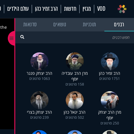
VOD
מגזין
חדשות
הרב זמיר כהן
עולם הילדים
70
רבנים
תוכניות
נושאים
סדנאות
 the
הרב זמיר כהן
מרן הרב עובדיה
הרב יצחק פנגר
1751 סרטונים
יוסף
1063 סרטונים
158 סרטונים
מרן הרב יצחק
הרב יגאל כהן
הרב יצחק בצרי
יוסף
502 סרטונים
239 סרטונים
250 סרטונים