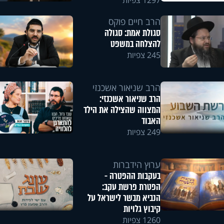
1297 צפיות
הרב חיים פוקס
סגולת אמת: סגולה
להצלחה במשפט
245 צפיות
הרב שניאור אשכנזי
הרב שניאור אשכנזי:
המצווה שהצילה את הילד
האבוד
249 צפיות
ערוץ הידברות
בעקבות ההפטרה -
הפטרת פרשת עקב:
הנביא מבשר לישראל על
קיבוץ גלויות
1260 צפיות