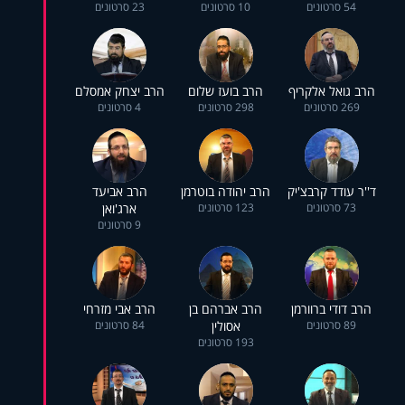
54 סרטונים
10 סרטונים
23 סרטונים
הרב גואל אלקריף
הרב בועז שלום
הרב יצחק אמסלם
269 סרטונים
298 סרטונים
4 סרטונים
ד''ר עודד קרבצ'יק
הרב יהודה בוטרמן
הרב אביעד
73 סרטונים
123 סרטונים
ארג'ואן
9 סרטונים
הרב דודי ברוורמן
הרב אברהם בן
הרב אבי מזרחי
89 סרטונים
אסולין
84 סרטונים
193 סרטונים