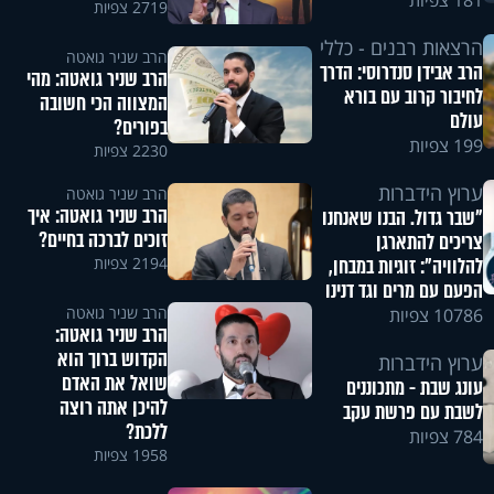
181 צפיות
2719 צפיות
הרצאות רבנים - כללי
הרב שניר גואטה
הרב אבידן סנדרוסי: הדרך
הרב שניר גואטה: מהי
לחיבור קרוב עם בורא
המצווה הכי חשובה
עולם
בפורים?
199 צפיות
2230 צפיות
ערוץ הידברות
הרב שניר גואטה
הרב שניר גואטה: איך
"שבר גדול. הבנו שאנחנו
זוכים לברכה בחיים?
צריכים להתארגן
2194 צפיות
להלוויה": זוגיות במבחן,
הפעם עם מרים וגד דנינו
הרב שניר גואטה
10786 צפיות
הרב שניר גואטה:
הקדוש ברוך הוא
ערוץ הידברות
שואל את האדם
עונג שבת - מתכוננים
להיכן אתה רוצה
לשבת עם פרשת עקב
ללכת?
784 צפיות
1958 צפיות