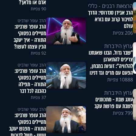
אדם או מלאך?
הרצאות רבנים - כללי
90 צפיות
הרב אבידן סנדרוסי: הדרך
לחיבור קרוב עם בורא
הרב עופר שרביט
עולם
הרב עופר שרביט:
מטיילים בפסוקי
206 צפיות
התורה - איך יעקב
ערוץ הידברות
הכין עצמו לעשו?
"שבר גדול. הבנו שאנחנו
92 צפיות
צריכים להתארגן
הרב עופר שרביט
להלוויה": זוגיות במבחן,
הרב עופר שרביט:
הפעם עם מרים וגד דנינו
מטיילים בפסוקי
10888 צפיות
התורה - תפילה
כהכנה לכל דבר
ערוץ הידברות
37 צפיות
עונג שבת - מתכוננים
לשבת עם פרשת עקב
הרב עופר שרביט
799 צפיות
הרב עופר שרביט:
מטיילים בפסוקי
התורה - מפגש יעקב
ועשו - משל לדורות