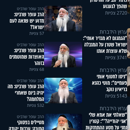
כרמל יוגב על החיסרון
שהפך לגעגוע
הרב עופר שרביט
2720 צפיות
הרב עופר שרביט:
מדוע יש שנאה לעם
ישראל?
ערוץ הידברות
57 צפיות
"הגמגום לא מגדיר אותי":
ישראל שטרן על המגבלה
הרב עופר שרביט
הרב עופר שרביט:
שלא עוצרת אותו
האוצרות שמוטמנים
3741 צפיות
בזוהר
68 צפיות
ערוץ הידברות
"ניסו לחטוף אותי
הרב עופר שרביט
פעמיים": מוטי כהנא
הרב עופר שרביט: מה
בריאיון נוקב
יהיה ביום שאחרי
5143 צפיות
המלחמה?
532 צפיות
ערוץ הידברות
"שאלתי את אמא שלי
הרב עופר שרביט
'אני יהודייה?'": קטרין
מטיילים בפסוקי
נמני על מסע ההתחזקות
התורה: ערבות יהודה