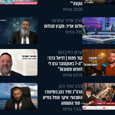
הקצה'"
2928 צפיות
הרב אדיר עמרוצי
חלום אדיר: מקבץ סגולות
295 צפיות
ערוץ הידברות
קוד פתוח | דניאל ברגר:
"ה-7 באוקטובר גרם לי
לחפש תשובות"
6319 צפיות
הרב זמיר כהן
הרה"ג זמיר כהן בשיעורו
השבועי: עיקר וטפל בחיים
- סוד השמחה
1322 צפיות