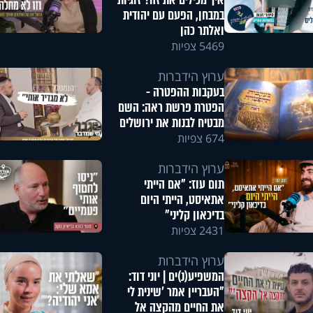
איך מכילים את זה? זוגיות
במבחן, הפעם עם יהודית
ואלתר כהן
5469 צפיות
ערוץ הידברות
בעקבות ההפטרה -
הפטרת פרשת ראה: השם
מבטיח לבנות את ירושלים
674 צפיות
ערוץ הידברות
תום עוז: "אם הייתי
אתאיסט, הייתי היום
בדיכאון קליני"
2431 צפיות
ערוץ הידברות
המשפיע(נ)ים | יוני דוד:
"העבריין אמר 'שינית לי
את החיים מהקצה אל