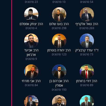
54 סרטונים
10 סרטונים
23 סרטונים
הרב גואל אלקריף
הרב בועז שלום
הרב יצחק אמסלם
269 סרטונים
298 סרטונים
4 סרטונים
ד''ר עודד קרבצ'יק
הרב יהודה בוטרמן
הרב אביעד
73 סרטונים
123 סרטונים
ארג'ואן
9 סרטונים
הרב דודי ברוורמן
הרב אברהם בן
הרב אבי מזרחי
89 סרטונים
אסולין
84 סרטונים
193 סרטונים