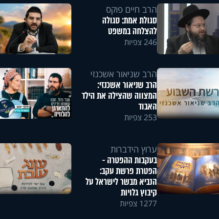
הרב חיים פוקס
סגולת אמת: סגולה
להצלחה במשפט
246 צפיות
הרב שניאור אשכנזי
הרב שניאור אשכנזי:
המצווה שהצילה את הילד
האבוד
253 צפיות
ערוץ הידברות
בעקבות ההפטרה -
הפטרת פרשת עקב:
הנביא מבשר לישראל על
קיבוץ גלויות
1277 צפיות