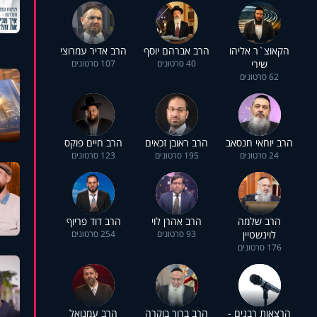
הקאוצ`ר אליהו
הרב אברהם יוסף
הרב אדיר עמרוצי
שירי
40 סרטונים
107 סרטונים
62 סרטונים
הרב יוחאי חנסאב
הרב ראובן זכאים
הרב חיים פוקס
24 סרטונים
195 סרטונים
123 סרטונים
הרב שלמה
הרב אהרן לוי
הרב דוד פריוף
לוינשטיין
93 סרטונים
254 סרטונים
176 סרטונים
הרצאות רבנים -
הרב ברוך בוקרה
הרב עמנואל