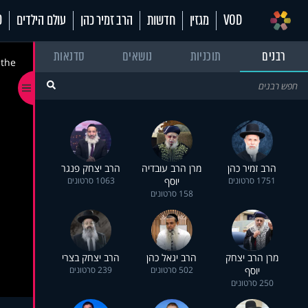
VOD
מגזין
חדשות
הרב זמיר כהן
עולם הילדים
70
רבנים
תוכניות
נושאים
סדנאות
 the
הרב זמיר כהן
מרן הרב עובדיה
הרב יצחק פנגר
1751 סרטונים
יוסף
1063 סרטונים
158 סרטונים
מרן הרב יצחק
הרב יגאל כהן
הרב יצחק בצרי
יוסף
502 סרטונים
239 סרטונים
250 סרטונים