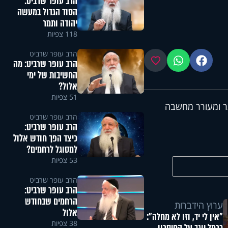
הרב עופר שרביט:
הסוד הגדול במעשה
יהודה ותמר
118 צפיות
הרב עופר שרביט
פייסבוק
ווטסאפ
מועדפים
הרב עופר שרביט: מה
החשיבות של ימי
אלול?
51 צפיות
ר ומעורר מחשבה
הרב עופר שרביט
הרב עופר שרביט:
כיצד הפך חודש אלול
למסוגל לרחמים?
53 צפיות
הרב עופר שרביט
הרב עופר שרביט:
הרחמים שבחודש
ערוץ הידברות
אלול
"אין לי יד, וזו לא מחלה":
38 צפיות