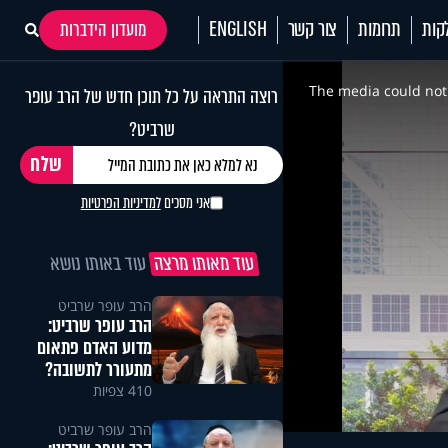
קות
תרומות
צור קשר
ENGLISH
מועדון הידברות
This
is
a
The media could not 
רוצה התראה על כל תוכן חדש של הרב עופר
modal
window.
שרביט?
אני מסכים
למדיניות הפרטיות
עוד מאותו מרצה
עוד באותו נושא
הרב עופר שרביט
הרב עופר שרביט:
מדוע האדם פתאום
מתעורר לתשובה?
410 צפיות
הרב עופר שרביט