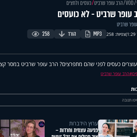
VOD
הרב עופר שרביט
כעסים ולחצים
 עופר שרביט - לא כועסים
ופר שרביט
MP3
הורד
258
)
צפיות: 258
עוצרים כעסים לפני שהם מתפרצים? הרב עופר שרביט במסר קצ
ים
הרב עופר שרביט
ות
פו תגובה
ערוץ הידברות
פגיעה עצמית וחרדות –