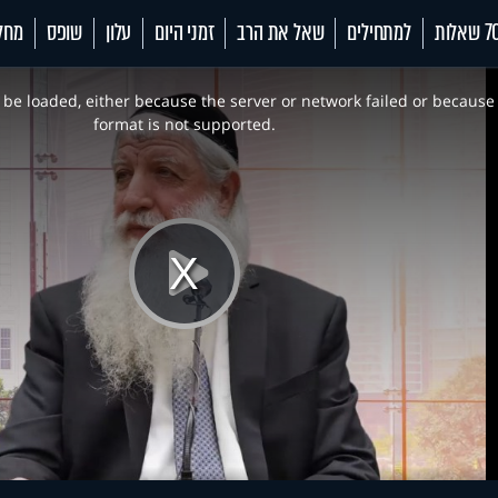
 שאלות
למתחילים
שאל את הרב
זמני היום
עלון
שופס
מחל
be loaded, either because the server or network failed or because
format is not supported.
Play
Video