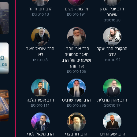
הרב יובל הכהן
מרצות - נשים
הרב רונן חזיזה
אשרוב
191 סרטונים
13 סרטונים
20 סרטונים
המקובל הרב יעקב
הרב אורי זוהר -
הרב ישראל מאיר
עדס
מאגר סרטונים
לאו
52 סרטונים
ושיעורים של הרב
8 סרטונים
אורי זוהר
105 סרטונים
הרב אהרן מרגלית
הרב עופר שרביט
הרב אופיר מלכה
17 סרטונים
396 סרטונים
111 סרטונים
הרב ישעיהו וינד
הרב דוד בצרי
הרב מיכאל לסרי