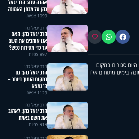
אהבה עזה: הרב יגאל
כהן על מבחן האמונה
1099 צפיות
הרב יגאל כהן
הרב יגאל כהן: האם
פייסבוק
ווטסאפ
מועדפים
אנו אוהבים את השם
עד כדי מסירות נפש?
897 צפיות
יום סגורים במקום
הרב יגאל כהן
הרב יגאל כהן: גם
נה בימים מתוחים אלו
במקום הנמוך ביותר –
ה' נמצא
1129 צפיות
הרב יגאל כהן
הרב יגאל כהן: לאהוב
את השם באמת
919 צפיות
הרב יגאל כהן