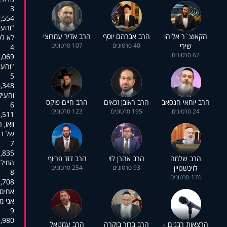
3
:00:38,069
"והעי
הקאוצ`ר אליהו
הרב אברהם יוסף
הרב אדיר עמרוצי
לא לפ
שירי
40 סרטונים
107 סרטונים
4
62 סרטונים
:00:46,322
"והעי
5
:00:48,491
והעיק
הרב יוחאי חנסאב
הרב ראובן זכאים
הרב חיים פוקס
6
24 סרטונים
195 סרטונים
123 סרטונים
:00:51,795
וואו,
של רב
7
:00:53,270
הרב שלמה
הרב אהרן לוי
הרב דוד פריוף
המילי
לוינשטיין
93 סרטונים
254 סרטונים
8
176 סרטונים
:00:56,961
אחים 
אני מ
9
:01:02,864
הרצאות רבנים -
הרב ברוך בוקרה
הרב עמנואל