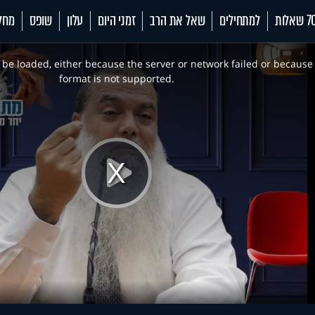
 שאלות
למתחילים
שאל את הרב
זמני היום
עלון
שופס
מחל
be loaded, either because the server or network failed or because
format is not supported.
Play
Video