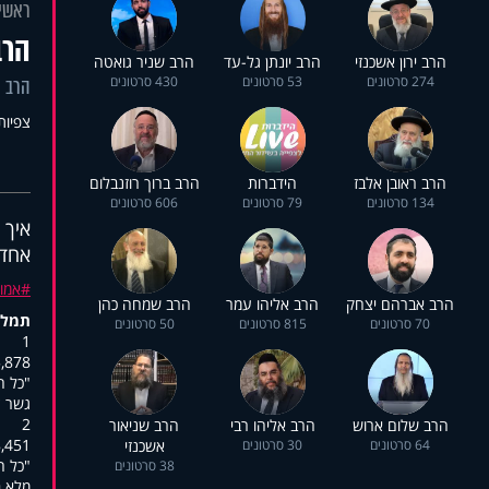
ראשי
הרב
הרב ירון אשכנזי
הרב יונתן גל-עד
הרב שניר גואטה
274 סרטונים
53 סרטונים
430 סרטונים
הרב י
צפיות: 2
הרב ראובן אלבז
הידברות
הרב ברוך רוזנבלום
134 סרטונים
79 סרטונים
606 סרטונים
איך 
אחד?
אמו
הרב אברהם יצחק
הרב אליהו עמר
הרב שמחה כהן
תמלו
70 סרטונים
815 סרטונים
50 סרטונים
1
:00:17,321
"כל ה
גשר צ
2
הרב שלום ארוש
הרב אליהו רבי
הרב שניאור
:00:27,478
64 סרטונים
30 סרטונים
אשכנזי
"כל ה
38 סרטונים
מלא ב