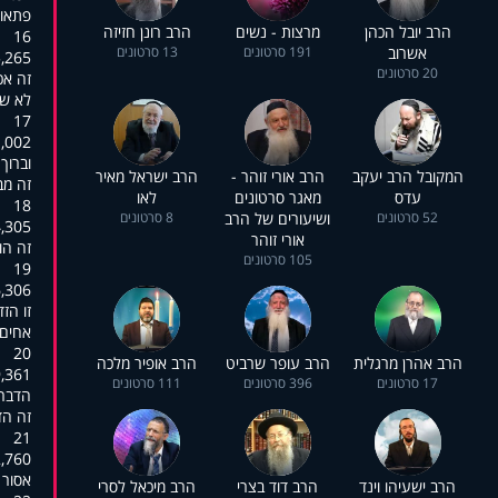
פתאום
הרב יובל הכהן
מרצות - נשים
הרב רונן חזיזה
16
אשרוב
191 סרטונים
13 סרטונים
:01:30,497
20 סרטונים
זה אכל
לא שמ
17
:01:34,280
וברוך
המקובל הרב יעקב
הרב אורי זוהר -
הרב ישראל מאיר
זה מב
עדס
מאגר סרטונים
לאו
18
52 סרטונים
ושיעורים של הרב
8 סרטונים
:01:35,757
אורי זוהר
זה הול
105 סרטונים
19
:01:39,095
זו הז
אחים 
20
הרב אהרן מרגלית
הרב עופר שרביט
הרב אופיר מלכה
:01:42,742
17 סרטונים
396 סרטונים
111 סרטונים
הדבר 
זה הד
21
:01:45,756
אסור 
הרב ישעיהו וינד
הרב דוד בצרי
הרב מיכאל לסרי