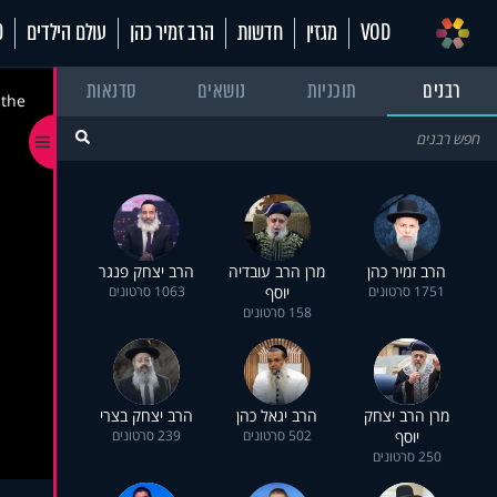
VOD
מגזין
חדשות
הרב זמיר כהן
עולם הילדים
70
רבנים
תוכניות
נושאים
סדנאות
 the
הרב זמיר כהן
מרן הרב עובדיה
הרב יצחק פנגר
1751 סרטונים
יוסף
1063 סרטונים
158 סרטונים
מרן הרב יצחק
הרב יגאל כהן
הרב יצחק בצרי
יוסף
502 סרטונים
239 סרטונים
250 סרטונים