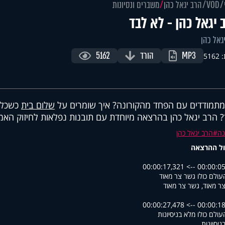
VOD
הרב יגאל כהן
משברים ונסיונות
 יגאל כהן - לא לבד
גאל כהן
MP3
הורד
5162
516
מתמודדים עם הפחד מהקורונה? איך שומרים על
שלום בית
כשכל ה
 הרב יגאל כהן בהרצאה מיוחדת עם תובנות נפלאות לחיזוק האמו
נה
הרב יגאל כהן
ל ההרצאה
00:00:05,878 --> 00
עולם כולו גשר צר מאוד
ר מאוד, גשר צר מאוד
00:00:18,451 --> 00
עולם כולו מלא בניסיונות
ניסיונות