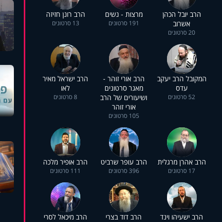
הרב יובל הכהן
מרצות - נשים
הרב רונן חזיזה
אשרוב
191 סרטונים
13 סרטונים
20 סרטונים
המקובל הרב יעקב
הרב אורי זוהר -
הרב ישראל מאיר
עדס
מאגר סרטונים
לאו
52 סרטונים
ושיעורים של הרב
8 סרטונים
אורי זוהר
105 סרטונים
הרב אהרן מרגלית
הרב עופר שרביט
הרב אופיר מלכה
17 סרטונים
396 סרטונים
111 סרטונים
הרב ישעיהו וינד
הרב דוד בצרי
הרב מיכאל לסרי