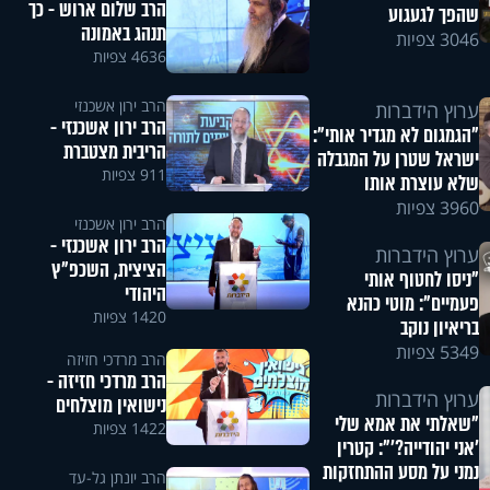
הרב שלום ארוש - כך
שהפך לגעגוע
תנהג באמונה
3046 צפיות
4636 צפיות
הרב ירון אשכנזי
ערוץ הידברות
הרב ירון אשכנזי -
"הגמגום לא מגדיר אותי":
הריבית מצטברת
ישראל שטרן על המגבלה
911 צפיות
שלא עוצרת אותו
3960 צפיות
הרב ירון אשכנזי
הרב ירון אשכנזי -
ערוץ הידברות
הציצית, השכפ"ץ
"ניסו לחטוף אותי
היהודי
פעמיים": מוטי כהנא
1420 צפיות
בריאיון נוקב
5349 צפיות
הרב מרדכי חזיזה
הרב מרדכי חזיזה -
ערוץ הידברות
נישואין מוצלחים
"שאלתי את אמא שלי
1422 צפיות
'אני יהודייה?'": קטרין
נמני על מסע ההתחזקות
הרב יונתן גל-עד