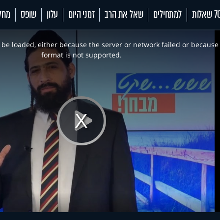
 שאלות
למתחילים
שאל את הרב
זמני היום
עלון
שופס
מחל
be loaded, either because the server or network failed or because
format is not supported.
Play
Video