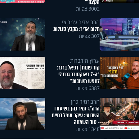
הקצה'"
3002 צפיות
הרב אדיר עמרוצי
חלום אדיר: מקבץ סגולות
307 צפיות
ערוץ הידברות
קוד פתוח | דניאל ברגר:
"ה-7 באוקטובר גרם לי
לחפש תשובות"
6387 צפיות
הרב זמיר כהן
הרה"ג זמיר כהן בשיעורו
השבועי: עיקר וטפל בחיים
- סוד השמחה
1348 צפיות