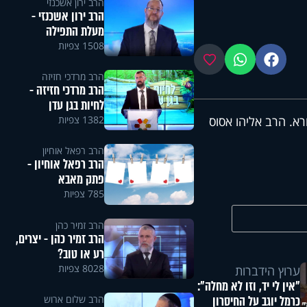
הרב ירון אשכנזי
הרב ירון אשכנזי -
מעלת התפילה
1508 צפיות
פייסבוק
ווטסאפ
מועדפים
הרב מרדכי חזיזה
הרב מרדכי חזיזה -
לחיות בגן עדן
1382 צפיות
רא. הרב אליהו אסוס
הרב רפאל אוחיון
הרב רפאל אוחיון -
פתק מאבא
785 צפיות
הרב זמיר כהן
הרב זמיר כהן - יצרים,
רע או טוב?
8028 צפיות
ערוץ הידברות
"אין לי יד, וזו לא מחלה":
הרב שלום ארוש
כרמל יוגב על החיסרון