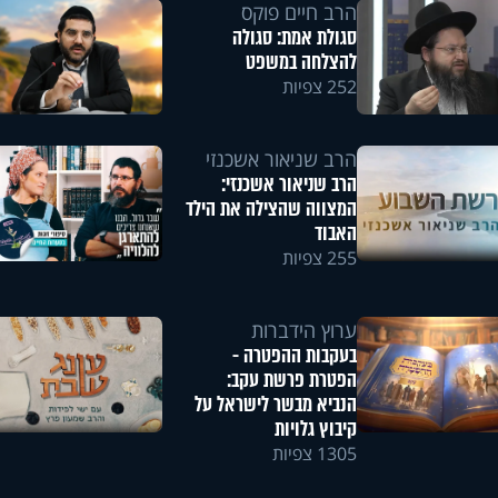
הרב חיים פוקס
סגולת אמת: סגולה
להצלחה במשפט
252 צפיות
הרב שניאור אשכנזי
הרב שניאור אשכנזי:
המצווה שהצילה את הילד
האבוד
255 צפיות
ערוץ הידברות
בעקבות ההפטרה -
הפטרת פרשת עקב:
הנביא מבשר לישראל על
קיבוץ גלויות
1305 צפיות