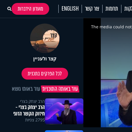
קות
תרומות
צור קשר
ENGLISH
מועדון הידברות
This
is
a
The media could not 
modal
window.
קצר ולעניין
לכל הפרקים בתכנית
עוד באותה התוכנית
עוד באותו נושא
הרב יצחק בצרי
הרב יצחק בצרי -
חיזוק הקשר הזוגי
2795 צפיות