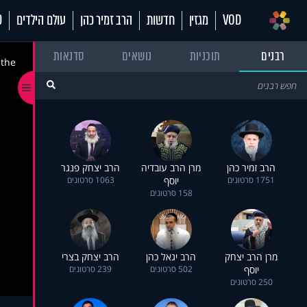
VOD
מגזין
חדשות
הרב זמיר כהן
עולם הילדים
70
רבנים
תוכניות
נושאים
סדנאות
 the
הרב זמיר כהן
מרן הרב עובדיה
הרב יצחק פנגר
1751 סרטונים
יוסף
1063 סרטונים
158 סרטונים
מרן הרב יצחק
הרב יגאל כהן
הרב יצחק בצרי
יוסף
502 סרטונים
239 סרטונים
250 סרטונים