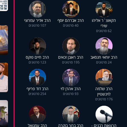
הקאוצ`ר אליהו
הרב אברהם יוסף
הרב אדיר עמרוצי
שירי
40 סרטונים
107 סרטונים
62 סרטונים
הרב יוחאי חנסאב
הרב ראובן זכאים
הרב חיים פוקס
24 סרטונים
195 סרטונים
123 סרטונים
הרב שלמה
הרב אהרן לוי
הרב דוד פריוף
לוינשטיין
93 סרטונים
254 סרטונים
176 סרטונים
הרצאות רבנים -
הרב ברוך בוקרה
הרב עמנואל