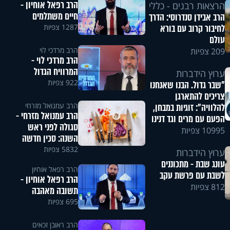
הרב רפאל אוחיון -
הרצאות רבנים - כללי
חיים משתלמים
הרב אבידן סנדרוסי: הדרך
1287 צפיות
לחיבור קרוב עם בורא
עולם
הרב מרדכי לוי
209 צפיות
הרב מרדכי לוי -
המרוויח הגדול
ערוץ הידברות
922 צפיות
"שבר גדול. הבנו שאנחנו
צריכים להתארגן
הרב עמנואל מזרחי
להלוויה": זוגיות במבחן,
הרב עמנואל מזרחי -
הפעם עם מרים וגד דנינו
סגולה לפני ראש
10995 צפיות
השנה: סכין חדשה
5832 צפיות
ערוץ הידברות
עונג שבת - מתכוננים
הרב רפאל אוחיון
לשבת עם פרשת עקב
הרב רפאל אוחיון -
812 צפיות
תשובה מאהבה
695 צפיות
הרב ראובן זכאים