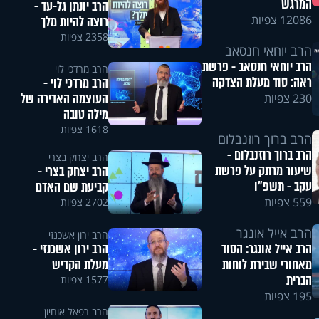
המרגש
הרב יונתן גל-עד -
12086 צפיות
רוצה להיות מלך
2358 צפיות
הרב יוחאי חנסאב
הרב יוחאי חנסאב - פרשת
הרב מרדכי לוי
ראה: סוד מעלת הצדקה
הרב מרדכי לוי -
העוצמה האדירה של
230 צפיות
מילה טובה
1618 צפיות
הרב ברוך רוזנבלום
הרב ברוך רוזנבלום -
הרב יצחק בצרי
שיעור מרתק על פרשת
הרב יצחק בצרי -
עקב - תשפ"ו
קביעת שם האדם
559 צפיות
2702 צפיות
הרב אייל אונגר
הרב ירון אשכנזי
הרב ירון אשכנזי -
הרב אייל אונגר: הסוד
מעלת הקדיש
מאחורי שבירת לוחות
הברית
1577 צפיות
195 צפיות
הרב רפאל אוחיון