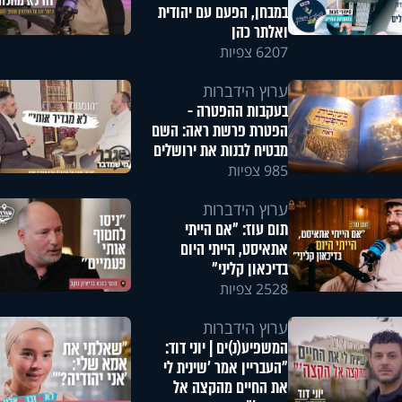
במבחן, הפעם עם יהודית
ואלתר כהן
6207 צפיות
ערוץ הידברות
בעקבות ההפטרה -
הפטרת פרשת ראה: השם
מבטיח לבנות את ירושלים
985 צפיות
ערוץ הידברות
תום עוז: "אם הייתי
אתאיסט, הייתי היום
בדיכאון קליני"
2528 צפיות
ערוץ הידברות
המשפיע(נ)ים | יוני דוד:
"העבריין אמר 'שינית לי
את החיים מהקצה אל