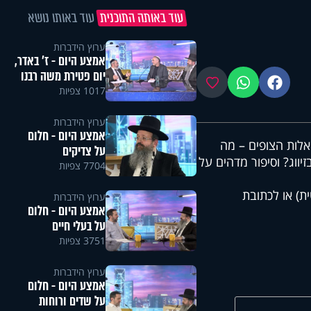
עוד באותה התוכנית
עוד באותו נושא
ערוץ הידברות
אמצע היום - ז' באדר,
יום פטירת משה רבנו
פייסבוק
ווטסאפ
מועדפים
1017 צפיות
ערוץ הידברות
אמצע היום - חלום
אלות הצופים – מה
על צדיקים
ווג? וסיפור מדהים על
7704 צפיות
ת) או לכתובת
ערוץ הידברות
אמצע היום - חלום
על בעלי חיים
3751 צפיות
ערוץ הידברות
אמצע היום - חלום
על שדים ורוחות