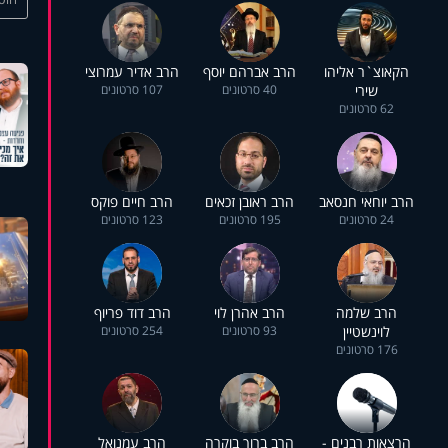
הקאוצ`ר אליהו
הרב אברהם יוסף
הרב אדיר עמרוצי
שירי
40 סרטונים
107 סרטונים
62 סרטונים
הרב יוחאי חנסאב
הרב ראובן זכאים
הרב חיים פוקס
24 סרטונים
195 סרטונים
123 סרטונים
הרב שלמה
הרב אהרן לוי
הרב דוד פריוף
לוינשטיין
93 סרטונים
254 סרטונים
176 סרטונים
הרצאות רבנים -
הרב ברוך בוקרה
הרב עמנואל