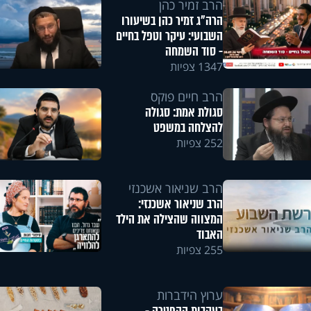
הרב זמיר כהן
הרה"ג זמיר כהן בשיעורו
השבועי: עיקר וטפל בחיים
- סוד השמחה
1347 צפיות
הרב חיים פוקס
סגולת אמת: סגולה
להצלחה במשפט
252 צפיות
הרב שניאור אשכנזי
הרב שניאור אשכנזי:
המצווה שהצילה את הילד
האבוד
255 צפיות
ערוץ הידברות