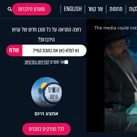
קות
תרומות
צור קשר
ENGLISH
מועדון הידברות
This
is
a
The media could not 
רוצה התראה על כל תוכן חדש של ערוץ
modal
window.
הידברות?
אני מסכים
למדיניות הפרטיות
אמצע היום
לכל הפרקים בתכנית