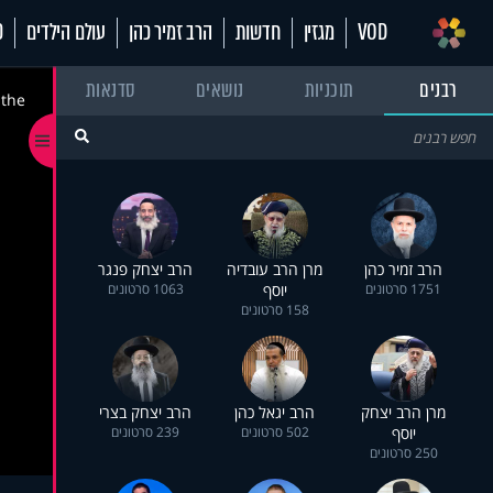
VOD
מגזין
חדשות
הרב זמיר כהן
עולם הילדים
70
רבנים
תוכניות
נושאים
סדנאות
 the
הרב זמיר כהן
מרן הרב עובדיה
הרב יצחק פנגר
1751 סרטונים
יוסף
1063 סרטונים
158 סרטונים
מרן הרב יצחק
הרב יגאל כהן
הרב יצחק בצרי
יוסף
502 סרטונים
239 סרטונים
250 סרטונים