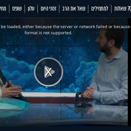
 שאלות
למתחילים
שאל את הרב
זמני היום
עלון
שופס
מחל
be loaded, either because the server or network failed or because
format is not supported.
Play
Video