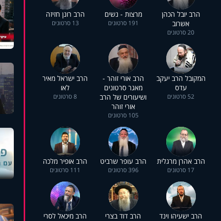
הרב יובל הכהן
מרצות - נשים
הרב רונן חזיזה
אשרוב
191 סרטונים
13 סרטונים
20 סרטונים
המקובל הרב יעקב
הרב אורי זוהר -
הרב ישראל מאיר
עדס
מאגר סרטונים
לאו
52 סרטונים
ושיעורים של הרב
8 סרטונים
אורי זוהר
105 סרטונים
הרב אהרן מרגלית
הרב עופר שרביט
הרב אופיר מלכה
17 סרטונים
396 סרטונים
111 סרטונים
הרב ישעיהו וינד
הרב דוד בצרי
הרב מיכאל לסרי