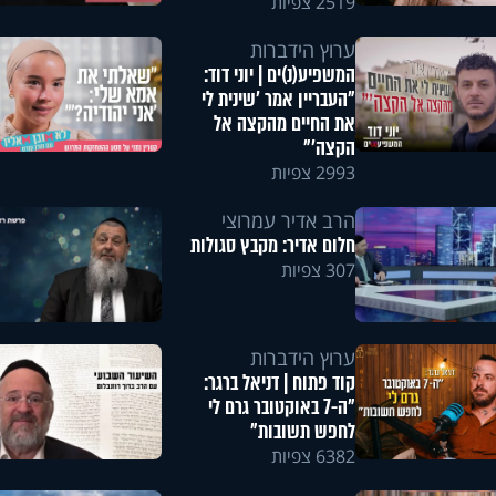
2519 צפיות
ערוץ הידברות
המשפיע(נ)ים | יוני דוד:
"העבריין אמר 'שינית לי
את החיים מהקצה אל
הקצה'"
2993 צפיות
הרב אדיר עמרוצי
חלום אדיר: מקבץ סגולות
307 צפיות
ערוץ הידברות
קוד פתוח | דניאל ברגר:
"ה-7 באוקטובר גרם לי
לחפש תשובות"
6382 צפיות