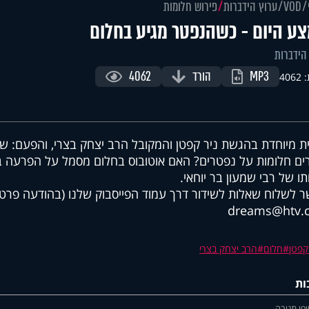
VOD
ערוץ הידברות
פירוש חלומות
ע היום - כשהנפטר מגיע בחלום
הידברות
MP3
הורד
4062
406
ת מיוחדת בהגשת ניר קפטן והמקובל הרב יצחק בצרי, והפעם: ש
ים חלומות על נפטרים? האם אוטובוס בחלום מסמל על הפרעה בזי
תו של רבי שמעון בר יוחאי.
 לשלוח שאלות לשידור דרך עמוד הפייסבוק שלנו (בהודעה פרטי
dreams@htv.c
קפטן
חלום
הרב יצחק בצרי
ות
פו תגובה