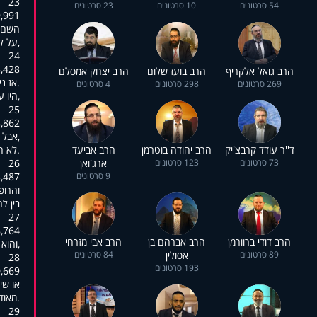
23
54 סרטונים
10 סרטונים
23 סרטונים
:01:34,930
השם י
,על לפני
24
:01:38,805
הרב גואל אלקריף
הרב בועז שלום
הרב יצחק אמסלם
.אז נ
269 סרטונים
298 סרטונים
4 סרטונים
,היו 
25
:01:42,151
,אבל 
ד''ר עודד קרבצ'יק
הרב יהודה בוטרמן
הרב אביעד
.לא ה
73 סרטונים
123 סרטונים
ארג'ואן
26
9 סרטונים
:01:48,722
והרופ
בין ל
27
:01:50,325
הרב דודי ברוורמן
הרב אברהם בן
הרב אבי מזרחי
,והוא
89 סרטונים
אסולין
84 סרטונים
28
193 סרטונים
:01:56,515
או שי
.מאוד
29