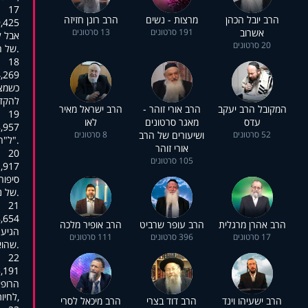
17
הרב יובל הכהן
מרצות - נשים
הרב רונן חזיזה
:01:04,198
אשרוב
191 סרטונים
13 סרטונים
אבל ל
20 סרטונים
.של ה
18
:01:08,817
כשמצא
להקדמ
המקובל הרב יעקב
הרב אורי זוהר -
הרב ישראל מאיר
19
עדס
מאגר סרטונים
לאו
:01:11,040
52 סרטונים
ושיעורים של הרב
8 סרטונים
."ל"ה
אורי זוהר
20
105 סרטונים
:01:16,968
סיפור
.של נ
21
:01:24,059
הרב אהרן מרגלית
הרב עופר שרביט
הרב אופיר מלכה
הגיע 
17 סרטונים
396 סרטונים
111 סרטונים
.שהוא
22
:01:29,970
הרופא
,לחיו
הרב ישעיהו וינד
הרב דוד בצרי
הרב מיכאל לסרי