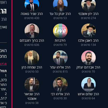
ראשי
הרב
הרב ירון אשכנזי
הרב יונתן גל-עד
הרב שניר גואטה
274 סרטונים
53 סרטונים
430 סרטונים
הרב ז
(אורך 4:35
הרב ראובן אלבז
הידברות
הרב ברוך רוזנבלום
134 סרטונים
79 סרטונים
606 סרטונים
האם
מחכ
לימו
הרב אברהם יצחק
הרב אליהו עמר
הרב שמחה כהן
תמלו
70 סרטונים
815 סרטונים
50 סרטונים
1
:00:10,888
התורה
.יותר
2
הרב שלום ארוש
הרב אליהו רבי
הרב שניאור
:00:14,699
64 סרטונים
30 סרטונים
אשכנזי
כי אד
38 סרטונים
,ללמו