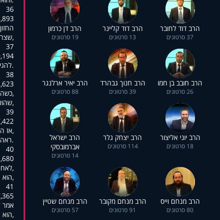
36
:02:29,140
החזון
הרב דוד לחובר
הרב דוד קליינר
הרב דן כרמון
,שצרי
37 סרטונים
13 סרטונים
19 סרטונים
37
:02:30,204
.להגי
38
הרב חובב בן חמו
הרב חנוך גבהרד
הרב יאיר ארלנגר
:02:37,395
26 סרטונים
39 סרטונים
88 סרטונים
,כשהו
,שהוא
39
:02:40,767
,אז ה
הרב יוני אליצור
הרב יצחק גלר
הרב ישראל
.ראה 
18 סרטונים
114 סרטונים
אברמובסקי
40
14 סרטונים
:02:46,782
,לאחר
,הוא 
41
:02:52,417
הרב מנחם וייס
הרב מנחם מקובר
הרב מנחם שטיין
אמר ל
80 סרטונים
91 סרטונים
57 סרטונים
,הוא 