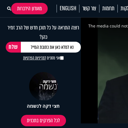
קות
תרומות
צור קשר
ENGLISH
מועדון הידברות
This
is
a
The media could not 
רוצה התראה על כל תוכן חדש של הרב זמיר
modal
window.
כהן?
אני מסכים
למדיניות הפרטיות
חצי דקה לנשמה
לכל הפרקים בתכנית