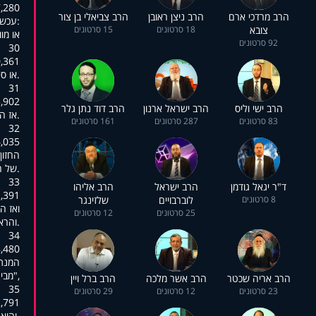
:02:00,213
הרב מרדכי ארם
הרב ניצן ראובן
הרב צביאלי בן צור
:עכשי
צובא
18 סרטונים
15 סרטונים
או מו
92 סרטונים
30
:02:02,242
.או ס
31
:02:05,611
הרב ישי וליס
הרב ישראל ארנון
הרב דוד נתן גלר
.אז ה
83 סרטונים
287 סרטונים
161 סרטונים
32
:02:11,620
החזון
.של ה
33
ד"ר יגאל גודמן
הרב ישראל
הרב אליהו
:02:16,954
8 סרטונים
לוברבויים
שלזינגר
ואז הו
25 סרטונים
12 סרטונים
.והרא
34
:02:21,831
המנתח
,"מבי
הרב אריה שכטר
הרב אשר מלכה
הרב ברל ויין
35
23 סרטונים
12 סרטונים
29 סרטונים
:02:25,614
.והוא