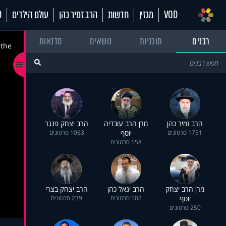
VOD
מגזין
חדשות
הרב זמיר כהן
עולם הילדים
70
רבנים
תוכניות
נושאים
סדנאות
 the
הרב זמיר כהן
מרן הרב עובדיה
הרב יצחק פנגר
1751 סרטונים
יוסף
1063 סרטונים
158 סרטונים
מרן הרב יצחק
הרב יגאל כהן
הרב יצחק בצרי
יוסף
502 סרטונים
239 סרטונים
250 סרטונים