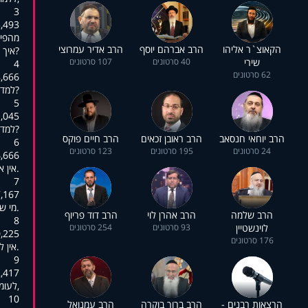
3
:00:18,035
מהפיז
הקאוצ`ר אליהו
הרב אברהם יוסף
הרב אדיר עמרוצי
?איך 
שירי
40 סרטונים
107 סרטונים
4
62 סרטונים
:00:20,642
?למד 
5
:00:24,645
?למד 
הרב יוחאי חנסאב
הרב ראובן זכאים
הרב חיים פוקס
6
24 סרטונים
195 סרטונים
123 סרטונים
:00:26,580
.אין 
7
:00:29,955
.מי ש
הרב שלמה
הרב אהרן לוי
הרב דוד פריוף
8
לוינשטיין
93 סרטונים
254 סרטונים
:00:32,038
176 סרטונים
.אין 
9
:00:34,503
,לעומ
10
הרצאות רבנים -
הרב ברוך בוקרה
הרב עמנואל