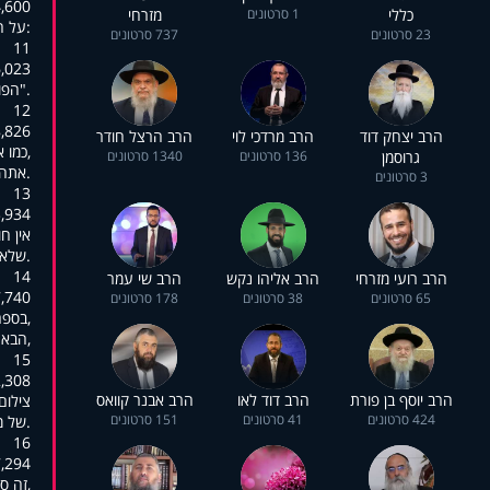
:00:35,979
כללי
1 סרטונים
מזרחי
:על ה
23 סרטונים
737 סרטונים
11
:00:38,648
."הפו
12
:00:43,854
הרב יצחק דוד
הרב מרדכי לוי
הרב הרצל חודר
,כמו 
גרוסמן
136 סרטונים
1340 סרטונים
.אתה 
3 סרטונים
13
:00:47,440
אין ח
.שלא 
14
הרב רועי מזרחי
הרב אליהו נקש
הרב שי עמר
:00:52,240
65 סרטונים
38 סרטונים
178 סרטונים
,בספר "ה
,הבאת
15
:00:56,601
הרב יוסף בן פורת
הרב דוד לאו
הרב אבנר קוואס
צילום
424 סרטונים
41 סרטונים
151 סרטונים
.של מ
16
:00:59,354
,זה ס