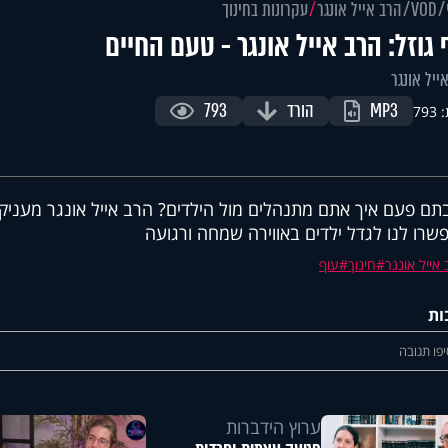
VOD
הרב אייל אונגר
עקרונות בחינוך
 גוזל: הרב אייל אונגר - טעם החיים
ייל אונגר
MP3
הורד
793
79
ם פעם איך אתם מתנהלים מול הילדים? הרב אייל אונגר מעניק 
שרו לנו לגדל ילדים באווירה שמחה ורגועה
אייל אונגר
חינוך
עוף
ות
פו תגובה
ערוץ הידברות