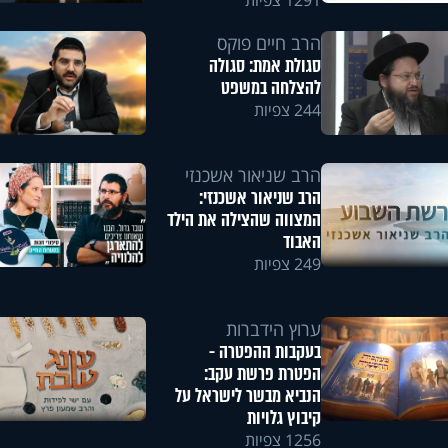
1291 צפיות
הרב חיים פוקס
סגולת אמת: סגולה
להצלחה במשפט
244 צפיות
הרב שניאור אשכנזי
הרב שניאור אשכנזי:
המצווה שהצילה את הילד
האבוד
249 צפיות
ערוץ הידברות
בעקבות ההפטרה -
הפטרת פרשת עקב:
הנביא מבשר לישראל על
קיבוץ גלויות
1256 צפיות