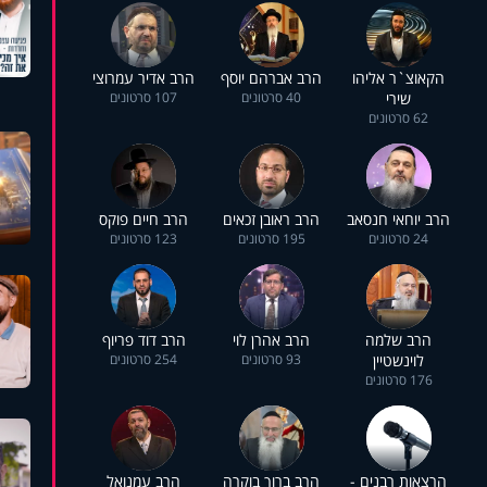
הקאוצ`ר אליהו
הרב אברהם יוסף
הרב אדיר עמרוצי
שירי
40 סרטונים
107 סרטונים
62 סרטונים
הרב יוחאי חנסאב
הרב ראובן זכאים
הרב חיים פוקס
24 סרטונים
195 סרטונים
123 סרטונים
הרב שלמה
הרב אהרן לוי
הרב דוד פריוף
לוינשטיין
93 סרטונים
254 סרטונים
176 סרטונים
הרצאות רבנים -
הרב ברוך בוקרה
הרב עמנואל