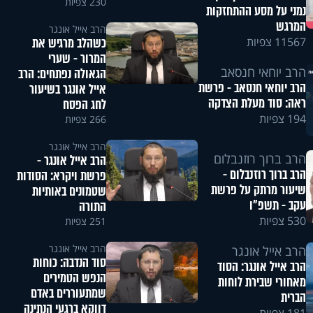
230 צפיות
נמני על מסע ההתחזקות
המרגש
הרב אייל אונגר
כשהלב מרגיש את
11567 צפיות
המרור - שערי
הרב יוחאי חנסאב
הגאולה נפתחים: הרב
הרב יוחאי חנסאב - פרשת
אייל אונגר בשיעור
ראה: סוד מעלת הצדקה
לחג הפסח
194 צפיות
266 צפיות
הרב אייל אונגר
הרב ברוך רוזנבלום
הרב אייל אונגר -
הרב ברוך רוזנבלום -
פרשת ויקרא: הסודות
שיעור מרתק על פרשת
שטמונים באותיות
עקב - תשפ"ו
התורה
530 צפיות
251 צפיות
הרב אייל אונגר
הרב אייל אונגר
סוד הנדבה: כוחות
הרב אייל אונגר: הסוד
הנפש הטמירים
מאחורי שבירת לוחות
שמתעוררים באדם
הברית
דווקא ברגעי הנתינה