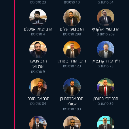
54 סרטונים
10 סרטונים
23 סרטונים
הרב גואל אלקריף
הרב בועז שלום
הרב יצחק אמסלם
269 סרטונים
298 סרטונים
4 סרטונים
ד''ר עודד קרבצ'יק
הרב יהודה בוטרמן
הרב אביעד
73 סרטונים
123 סרטונים
ארג'ואן
9 סרטונים
הרב דודי ברוורמן
הרב אברהם בן
הרב אבי מזרחי
89 סרטונים
אסולין
84 סרטונים
193 סרטונים