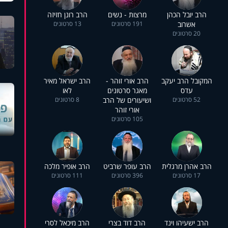
הרב יובל הכהן
מרצות - נשים
הרב רונן חזיזה
אשרוב
191 סרטונים
13 סרטונים
20 סרטונים
המקובל הרב יעקב
הרב אורי זוהר -
הרב ישראל מאיר
עדס
מאגר סרטונים
לאו
52 סרטונים
ושיעורים של הרב
8 סרטונים
אורי זוהר
105 סרטונים
הרב אהרן מרגלית
הרב עופר שרביט
הרב אופיר מלכה
17 סרטונים
396 סרטונים
111 סרטונים
הרב ישעיהו וינד
הרב דוד בצרי
הרב מיכאל לסרי