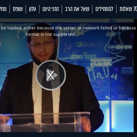
 שאלות
למתחילים
שאל את הרב
זמני היום
עלון
שופס
מחל
be loaded, either because the server or network failed or because
format is not supported.
Play
Video