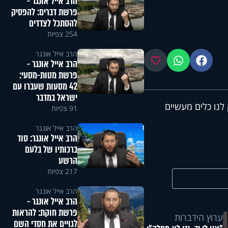
הרב אייל אונגר -
פרשת דברים: להפסיק
להסתכל לצדדים
254 צפיות
הרב אייל אונגר
פייסבוק
ווטסאפ
מועדפים
הרב אייל אונגר -
פרשת מטות-מסעי:
42 מסעות שעברו עם
ישראל במדבר
לנו כלים מעשיים
91 צפיות
הרב אייל אונגר
הרב אייל אונגר: סוד
ברכותיו של בלעם
הרשע
217 צפיות
הרב אייל אונגר
הרב אייל אונגר -
פרשת חוקת: להראות
ערוץ הידברות
לגויים את חסדי השם