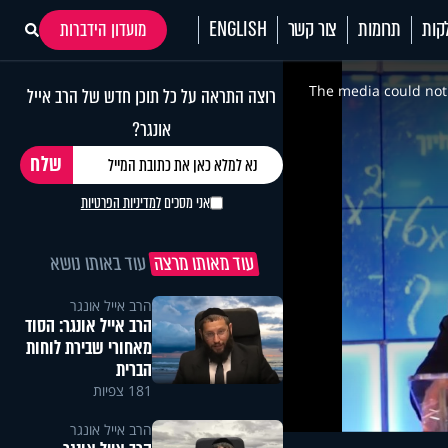
קות
תרומות
צור קשר
ENGLISH
מועדון הידברות
This
is
a
The media could not 
רוצה התראה על כל תוכן חדש של הרב אייל
modal
window.
אונגר?
אני מסכים
למדיניות הפרטיות
עוד מאותו מרצה
עוד באותו נושא
הרב אייל אונגר
הרב אייל אונגר: הסוד
מאחורי שבירת לוחות
הברית
181 צפיות
הרב אייל אונגר