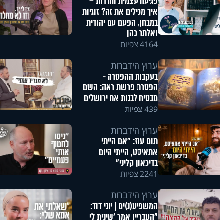
פגיעה עצמית וחרדות –
איך מכילים את זה? זוגיות
במבחן, הפעם עם יהודית
ואלתר כהן
4164 צפיות
ערוץ הידברות
בעקבות ההפטרה -
הפטרת פרשת ראה: השם
מבטיח לבנות את ירושלים
439 צפיות
ערוץ הידברות
תום עוז: "אם הייתי
אתאיסט, הייתי היום
בדיכאון קליני"
2241 צפיות
ערוץ הידברות
המשפיע(נ)ים | יוני דוד:
"העבריין אמר 'שינית לי