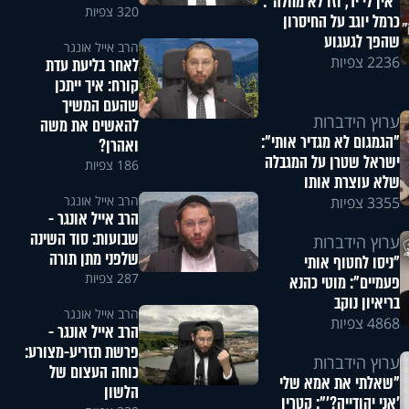
"אין לי יד, וזו לא מחלה":
320 צפיות
כרמל יוגב על החיסרון
שהפך לגעגוע
הרב אייל אונגר
2236 צפיות
לאחר בליעת עדת
קורח: איך ייתכן
שהעם המשיך
ערוץ הידברות
להאשים את משה
"הגמגום לא מגדיר אותי":
ואהרן?
ישראל שטרן על המגבלה
186 צפיות
שלא עוצרת אותו
הרב אייל אונגר
3355 צפיות
הרב אייל אונגר -
שבועות: סוד השינה
ערוץ הידברות
שלפני מתן תורה
"ניסו לחטוף אותי
287 צפיות
פעמיים": מוטי כהנא
בריאיון נוקב
הרב אייל אונגר
4868 צפיות
הרב אייל אונגר -
פרשת תזריע-מצורע:
ערוץ הידברות
כוחה העצום של
"שאלתי את אמא שלי
הלשון
'אני יהודייה?'": קטרין