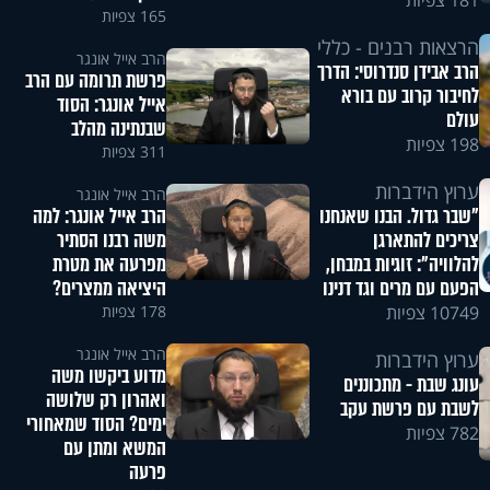
181 צפיות
165 צפיות
הרצאות רבנים - כללי
הרב אייל אונגר
הרב אבידן סנדרוסי: הדרך
פרשת תרומה עם הרב
לחיבור קרוב עם בורא
אייל אונגר: הסוד
עולם
שבנתינה מהלב
198 צפיות
311 צפיות
ערוץ הידברות
הרב אייל אונגר
הרב אייל אונגר: למה
"שבר גדול. הבנו שאנחנו
משה רבנו הסתיר
צריכים להתארגן
מפרעה את מטרת
להלוויה": זוגיות במבחן,
היציאה ממצרים?
הפעם עם מרים וגד דנינו
178 צפיות
10749 צפיות
הרב אייל אונגר
ערוץ הידברות
מדוע ביקשו משה
עונג שבת - מתכוננים
ואהרון רק שלושה
לשבת עם פרשת עקב
ימים? הסוד שמאחורי
782 צפיות
המשא ומתן עם
פרעה