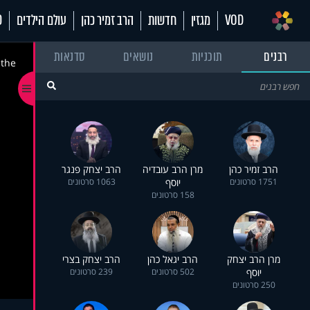
VOD
מגזין
חדשות
הרב זמיר כהן
עולם הילדים
70
רבנים
תוכניות
נושאים
סדנאות
 the
הרב זמיר כהן
מרן הרב עובדיה
הרב יצחק פנגר
1751 סרטונים
יוסף
1063 סרטונים
158 סרטונים
מרן הרב יצחק
הרב יגאל כהן
הרב יצחק בצרי
יוסף
502 סרטונים
239 סרטונים
250 סרטונים