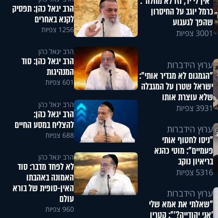
"אין לי יד, וזו לא מחלה":
הרב יגאל כהן: תפסיק
כרמל יוגב על החיסרון
לקנא באחרים
שהפך לגעגוע
1256 צפיות
3001 צפיות
הרב יגאל כהן
​הרב יגאל כהן: סוד
ערוץ הידברות
המנהיגות
"הגמגום לא מגדיר אותי":
601 צפיות
ישראל שטרן על המגבלה
שלא עוצרת אותו
הרב יגאל כהן
3931 צפיות
הרב יגאל כהן:
להצליח במסע החיים
ערוץ הידברות
688 צפיות
"ניסו לחטוף אותי
פעמיים": מוטי כהנא
הרב יגאל כהן
בריאיון נוקב
לא לפחד מדבר: סוד
5316 צפיות
האמונה באהבתו
האין-סופית של בורא
ערוץ הידברות
עולם
"שאלתי את אמא שלי
960 צפיות
'אני יהודייה?'": קטרין