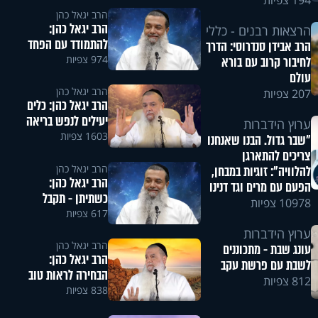
194 צפיות
הרב יגאל כהן
הרב יגאל כהן:
הרצאות רבנים - כללי
להתמודד עם הפחד
הרב אבידן סנדרוסי: הדרך
974 צפיות
לחיבור קרוב עם בורא
עולם
הרב יגאל כהן
207 צפיות
הרב יגאל כהן: כלים
יעילים לנפש בריאה
ערוץ הידברות
1603 צפיות
"שבר גדול. הבנו שאנחנו
צריכים להתארגן
הרב יגאל כהן
להלוויה": זוגיות במבחן,
הרב יגאל כהן:
הפעם עם מרים וגד דנינו
כשתיתן - תקבל
10978 צפיות
617 צפיות
ערוץ הידברות
הרב יגאל כהן
עונג שבת - מתכוננים
הרב יגאל כהן:
לשבת עם פרשת עקב
הבחירה לראות טוב
812 צפיות
838 צפיות