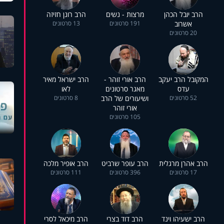
הרב יובל הכהן
מרצות - נשים
הרב רונן חזיזה
אשרוב
191 סרטונים
13 סרטונים
20 סרטונים
המקובל הרב יעקב
הרב אורי זוהר -
הרב ישראל מאיר
עדס
מאגר סרטונים
לאו
52 סרטונים
ושיעורים של הרב
8 סרטונים
אורי זוהר
105 סרטונים
הרב אהרן מרגלית
הרב עופר שרביט
הרב אופיר מלכה
17 סרטונים
396 סרטונים
111 סרטונים
הרב ישעיהו וינד
הרב דוד בצרי
הרב מיכאל לסרי