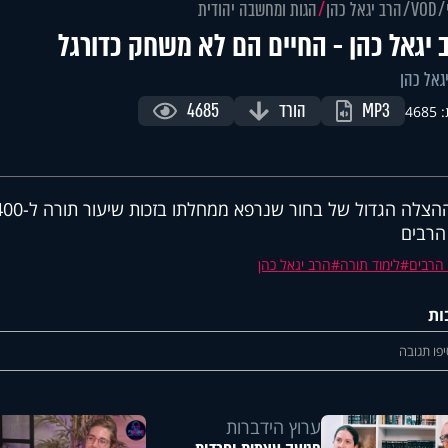
VOD
הרב יגאל כהן
הגות ומחשבה יהודית
 יגאל כהן - החיים הם לא משחק כדורגל
גאל כהן
MP3
הורד
4685
468
 הרבים
י הרבים
לימוד תורה
הרב יגאל כהן
ות
פו תגובה
ערוץ הידברות