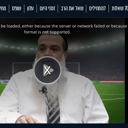
 שאלות
למתחילים
שאל את הרב
זמני היום
עלון
שופס
מחל
be loaded, either because the server or network failed or because
format is not supported.
Play
Video