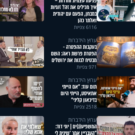
פגיעה עצמית וחרדות –
איך מכילים את זה? זוגיות
במבחן, הפעם עם יהודית
ואלתר כהן
6116 צפיות
ערוץ הידברות
בעקבות ההפטרה -
הפטרת פרשת ראה: השם
מבטיח לבנות את ירושלים
971 צפיות
ערוץ הידברות
תום עוז: "אם הייתי
אתאיסט, הייתי היום
בדיכאון קליני"
2518 צפיות
ערוץ הידברות
המשפיע(נ)ים | יוני דוד:
"העבריין אמר 'שינית לי