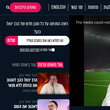
קות
תרומות
צור קשר
ENGLISH
מועדון הידברות
This
is
a
The media could not 
רוצה התראה על כל תוכן חדש של הרב יגאל
modal
window.
כהן?
אני מסכים
למדיניות הפרטיות
עוד מאותו מרצה
עוד באותו נושא
הרב יגאל כהן
הרב יגאל כהן: לאהוב
את הזולת ללא תנאי
644 צפיות
הרב יגאל כהן
לאהוב את השם