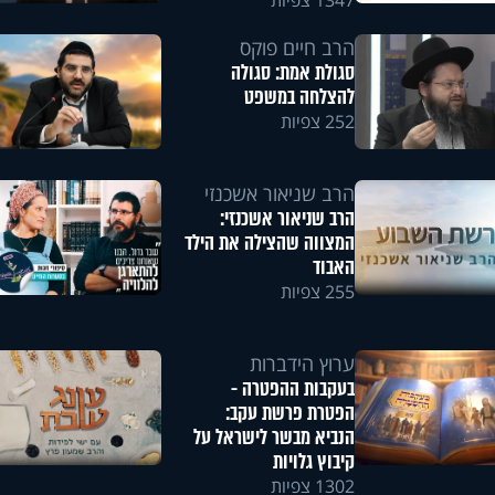
1347 צפיות
הרב חיים פוקס
סגולת אמת: סגולה
להצלחה במשפט
252 צפיות
הרב שניאור אשכנזי
הרב שניאור אשכנזי:
המצווה שהצילה את הילד
האבוד
255 צפיות
ערוץ הידברות
בעקבות ההפטרה -
הפטרת פרשת עקב:
הנביא מבשר לישראל על
קיבוץ גלויות
1302 צפיות