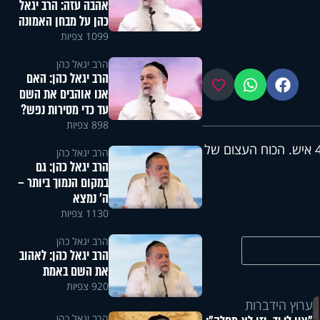
אהבה עזה: הרב יגאל
כהן על מבחן האמונה
1099 צפיות
הרב יגאל כהן
הרב יגאל כהן: האם
פייסבוק
ווטסאפ
מועדפים
אנו אוהבים את השם
עד כדי מסירות נפש?
898 צפיות
נס ההצלה הגדול של בחור שנרפא ממחלתו בזכות שיעור תורה ל-400 איש. הכוח העצום של
הרב יגאל כהן
הרב יגאל כהן: גם
במקום הנמוך ביותר –
ה' נמצא
1130 צפיות
הרב יגאל כהן
הרב יגאל כהן: לאהוב
את השם באמת
920 צפיות
ערוץ הידברות
הרב יגאל כהן