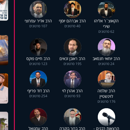
הקאוצ`ר אליהו
הרב אברהם יוסף
הרב אדיר עמרוצי
שירי
40 סרטונים
107 סרטונים
62 סרטונים
הרב יוחאי חנסאב
הרב ראובן זכאים
הרב חיים פוקס
24 סרטונים
195 סרטונים
123 סרטונים
הרב שלמה
הרב אהרן לוי
הרב דוד פריוף
לוינשטיין
93 סרטונים
254 סרטונים
176 סרטונים
הרצאות רבנים -
הרב ברוך בוקרה
הרב עמנואל