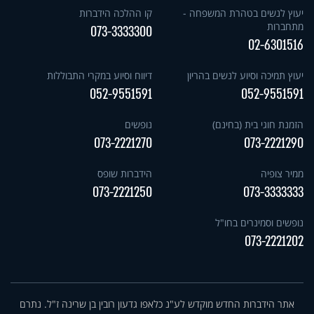
יעוץ לנשים בטהרת המשפחה -
קו ההלכה הידברות
מתחברות
073-3333300
02-6301516
יעוץ תמיכה וסיוע לנשים בהריון
דיווח וסיוע במקרי התבוללות
052-9551591
052-9551591
הזמנת חוגי בית (בחינם)
נופשים
073-2221270
073-2221290
ממיר צופיה
הידברות שופס
073-2221250
073-3333333
נופשים וסמינרים בחו"ל
073-2221202
אתר הידברות החדש מוקדש לע"נ כלאפו גדעון רובין בן שרינה ז"ל. נתרם