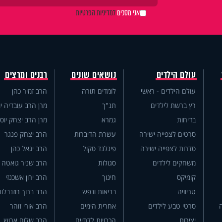
אני מסכים
למדיניות הפרטיות
עולם הילדים
נושאים שונים
רבנים ומרצים
עולם הילדים - ראשי
לומדים תורה
הרב זמיר כהן
רץ ברשת לילדים
תנ"ך
מרן הרב עובדיה יו
בדיחות
גמרא
מרן הרב יצחק יוס
סרטים לצפייה ישירה
עשרת הדיברות
הרב יצחק פנגר
סדרות לצפייה ישירה
פינלנד סקול
הרב יגאל כהן
משחקים לילדים
סגולות
הרב שניר גואטה
קומיקס
חינוך
הרב ירון אשכנזי
טריוויה
בריאות ונפש
הרב ברוך רוזנבלום
סרטי טבע לילדים
אחרית הימים
הרב אורי זוהר
יצירות
הכרויות לדתיים
הרב שלום ארוש