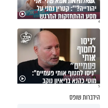
"שאלתי את אמא שלי 'אני
יהודייה?'": קטרין נמני על
מסע ההתחזקות המרגש
4
"ניסו לחטוף אותי פעמיים":
מוטי כהנא בריאיון נוקב
5
הידברות שופס