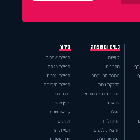
נשים ומשפחה
סידור
לאישה
תפילת שחרית
סף
מתכונים
תפילת מנחה
ף
טהרת המשפחה
תפילת ערבית
הדלקת נרות
תפילת העמידה
הרבנית ימימה מזרחי
ברכת המזון
צניעות
מעין שלוש
הפלה
קריאת שמע
הריון ולידה
תהילים
הרצאות לנשים
תפילת הדרך
הפרשת חלה
שיר השירים