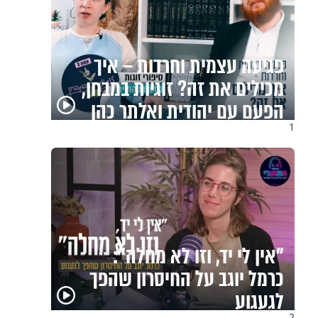
פגיעה עצמית וחרדות – איך
מכילים את זה? זוגיות במבחן,
הפעם עם יהודית ואלתר כהן
1
"אין לי יד, וזו לא מחלה":
כרמל יוגב על החיסרון שהפך
לגעגוע
2