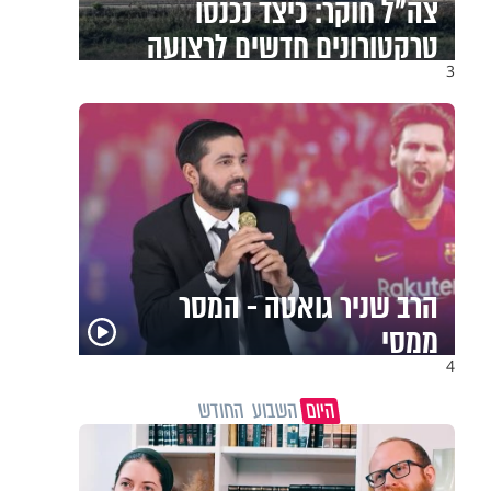
צה"ל חוקר: כיצד נכנסו
טרקטורונים חדשים לרצועה
3
הרב שניר גואטה - המסר
ממסי
4
היום
השבוע
החודש