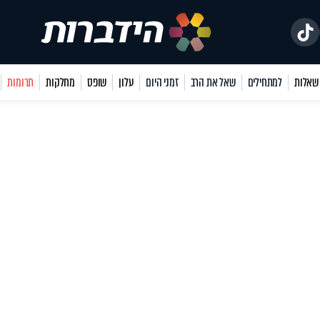
למתחילים
שאל את הרב
זמני היום
עלון
שופס
מחלקות
תרומות