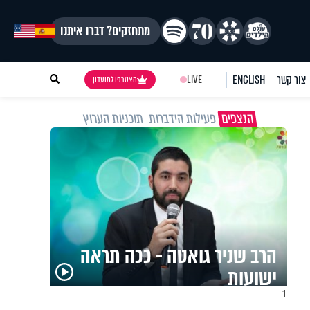
מתחזקים? דברו איתנו
צור קשר
ENGLISH
LIVE
הצטרפו למועדון
הנצפים
פעילות הידברות
תוכניות הערוץ
הרב שניר גואטה - ככה תראה
ישועות
1