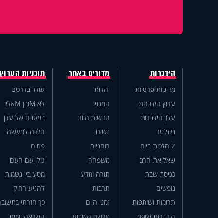
הידברות
מדורים באתר
תוכניות הערוץ
מדיניות פרטיות
יהדות
עודד בדרכים
ערוץ הידברות
המגזין
לא Mובן Mאליו
עלון הידברות
חדשות היום
במטבח של עדן
ניוזלטר
נשים
הלכה למעשה
2 הלכות ביום
רוחניות
פתוח
שאל את הרב
משפחה
גולן עם העם
כניסת שבת
תורה ומדע
מסע בין נשמות
נופשים
תרבות
להגיע רחוק
תרומות ושותפות
זמני היום
כך חזרתי בתשובה
הידברות שופס
פרשת השבוע
השראה יומית