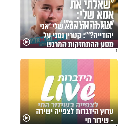
"שאלתי את אמא שלי 'אני
יהודייה?'": קטרין נמני על
מסע ההתחזקות המרגש
1
ערוץ הידברות לצפייה ישירה
- שידור חי
2