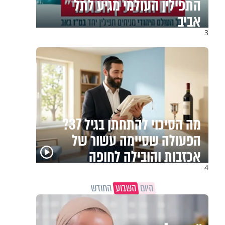
התפילין העולמי מגיע לתל
אביב
3
מה הסיכוי להתחתן בגיל 37?
הפעולה שסיימה עשור של
אכזבות והובילה לחופה
4
היום
השבוע
החודש