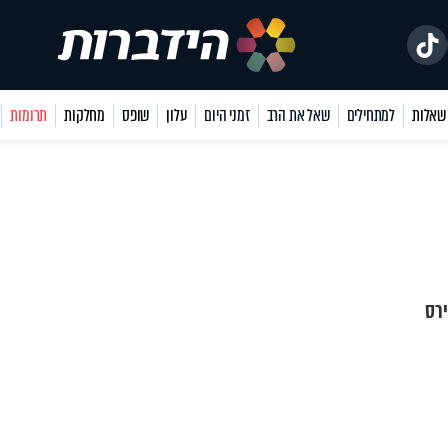
למתחילים
שאל את הרב
זמני היום
עלון
שופס
מחלקות
תרומות
ירס