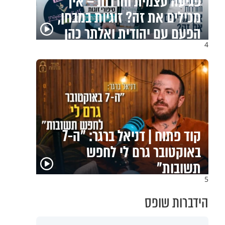
פגיעה עצמית וחרדות – איך
מכילים את זה? זוגיות במבחן,
הפעם עם יהודית ואלתר כהן
4
קוד פתוח | דניאל ברגר: "ה-7
באוקטובר גרם לי לחפש
תשובות"
5
הידברות שופס