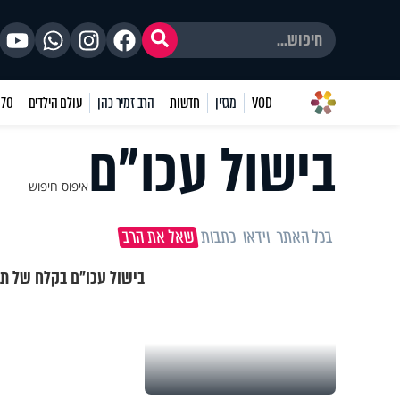
VOD
מגזין
חדשות
הרב זמיר כהן
עולם הילדים
70 שאלות
בישול עכו"ם
איפוס חיפוש
בכל האתר
וידאו
כתבות
שאל את הרב
בישול עכו"ם בקלח של ת