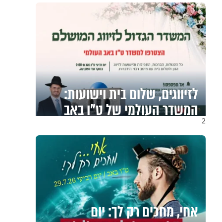
לזיווגים, שלום בית וישועות:
המשדר העולמי של ט"ו באב
2
אחי, מחכים רק לך: יום