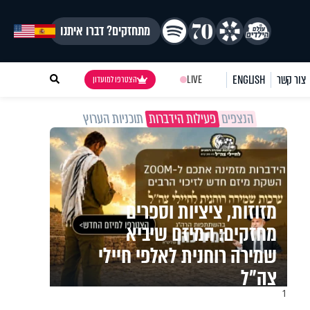
מתחזקים? דברו איתנו
צור קשר
ENGLISH
LIVE
הצטרפו למועדון
הנצפים
פעילות הידברות
תוכניות הערוץ
מזוזות, ציציות וספרים
מחזקים: המיזם שיביא
שמירה רוחנית לאלפי חיילי
צה"ל
1