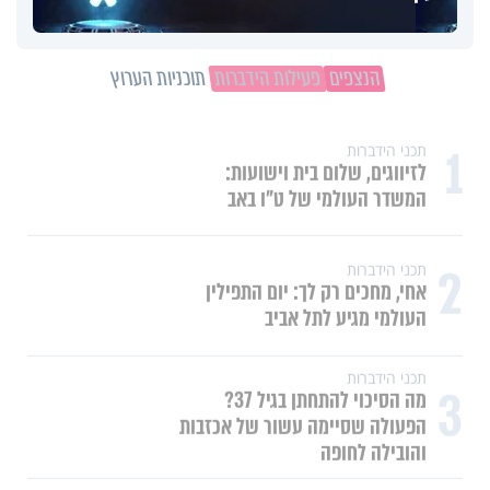
הנצפים
פעילות הידברות
תוכניות הערוץ
1
תכני הידברות
לזיווגים, שלום בית וישועות:
המשדר העולמי של ט"ו באב
2
תכני הידברות
אחי, מחכים רק לך: יום התפילין
העולמי מגיע לתל אביב
תכני הידברות
3
מה הסיכוי להתחתן בגיל 37?
הפעולה שסיימה עשור של אכזבות
והובילה לחופה
תכני הידברות