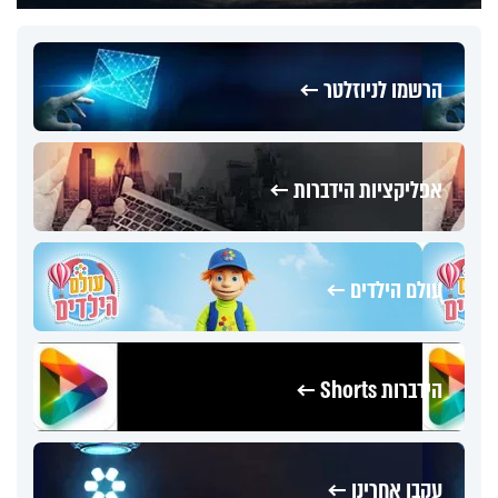
הרשמו לניוזלטר ←
אפליקציות הידברות ←
עולם הילדים ←
הידברות Shorts ←
עקבו אחרינו ←