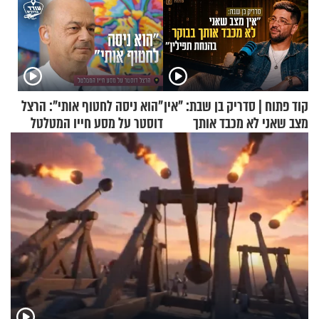
קוד פתוח | סדריק בן שבת: "אין
"הוא ניסה לחטוף אותי": הרצל
מצב שאני לא מכבד אותך
דוסטר על מסע חייו המטלטל
בבוקר בהנחת תפילין"