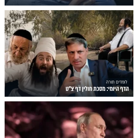
לומדים תורה
הדף היומי: מסכת חולין דף צ"ט