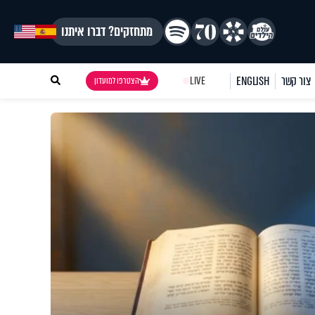
מתחזקים? דברו איתנו
צור קשר
ENGLISH
LIVE
הצטרפו למועדון