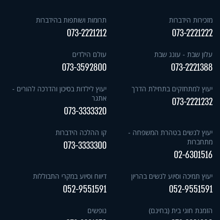
מזכירות הידברות
תרומות ושותפות בהידברות
073-2221212
073-2221222
עלון שבת - עונג שבת
עולם הילדים
073-3592800
073-2221388
יעוץ למתחזקים בתחילת הדרך
יעוץ לילדות בסיכון והדרכה להורים -
אתגר
073-2221232
073-3333320
יעוץ לנשים בטהרת המשפחה -
קו ההלכה הידברות
מתחברות
073-3333300
02-6301516
יעוץ תמיכה וסיוע לנשים בהריון
דיווח וסיוע במקרי התבוללות
052-9551591
052-9551591
הזמנת חוגי בית (בחינם)
נופשים