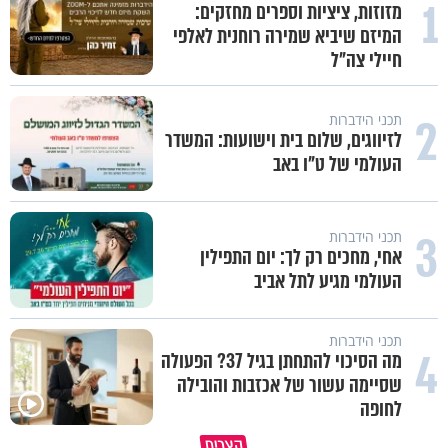
1
מזוזות, ציציות וספרים מחזקים:
המיזם שיביא שמירה רוחנית לאלפי
חיילי צה"ל
2
תכני הידברות
לזיווגים, שלום בית וישועות: המשדר
העולמי של ט"ו באב
3
תכני הידברות
אחי, מחכים רק לך: יום התפילין
העולמי מגיע לתל אביב
תכני הידברות
4
מה הסיכוי להתחתן בגיל 37? הפעולה
שסיימה עשור של אכזבות והובילה
לחופה
אין צורך להיות גדול כדי לשנות א
קצרים
איך לשלוט בסיטואציה בצורה נכונה?
העולם