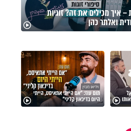
– איך מכילים את זה? זוגיות
דית ואלתר כהן
וידיאו מגזין
אל
תום עוז: "אם הייתי אתאיסט, הייתי
ותו
היום בדיכאון קליני"