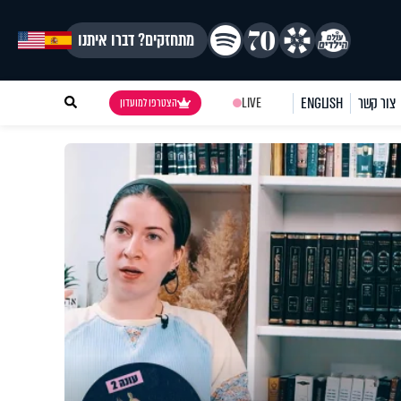
מתחזקים? דברו איתנו
צור קשר
ENGLISH
LIVE
הצטרפו למועדון