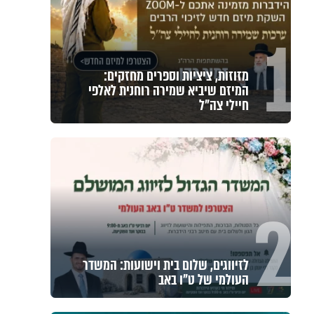
1
מזוזות, ציציות וספרים מחזקים:
המיזם שיביא שמירה רוחנית לאלפי
חיילי צה"ל
2
לזיווגים, שלום בית וישועות: המשדר
העולמי של ט"ו באב