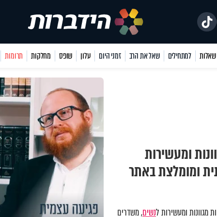
למתחילים
שאל את הרב
זמני היום
עלון
שופס
מחלקות
תרומות
ונות ומעשירות
תית ומומלצת באתר
 מגוונות ומעשירות ל
נשים
, משדרים