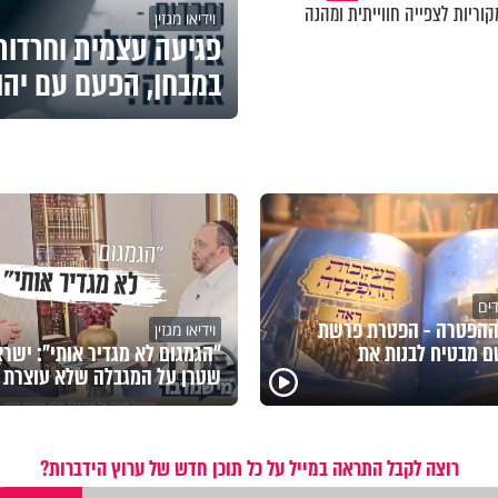
וריות לצפייה חווייתית ומהנה
וידיאו מגזין
פגיעה עצמית וחרדות 
במבחן, הפעם עם יהו
דים
ההפטרה - הפטרת פרשת
וידיאו מגזין
 מבטיח לבנות את
"הגמגום לא מגדיר אותי": ישר
שטרן על המגבלה שלא עוצרת א
רוצה לקבל התראה במייל על כל תוכן חדש של ערוץ הידברות?