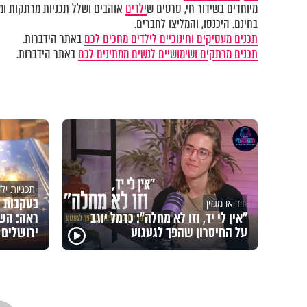
מיוחדים בשידור חי, סרטים ש
ילדים
אוהבים ושלל תכניות מרתקות ומק
בחינם. היכנסו, והמליצו לחברים.
תכנים מעסיקים וחינוכיים לילדים מחכים לכם
באתר הידברות.
תכנים מרתקים ושימושיים לנשים ממתינים לכם
באתר הידברות.
תכניות יל
בעקבות 
וידיאו מגזין
"אין לי יד, וזו לא מחלה": כרמל יוגב
ראה: השם
על החיסרון שהפך לגעגוע
ירושלים