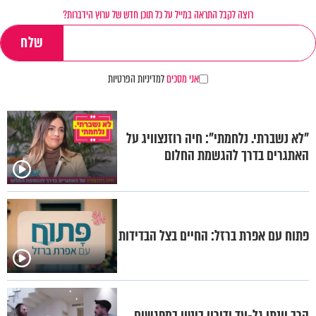
רוצה לקבל התראה במייל על כל תוכן חדש של ערוץ הידברות?
אני מסכים
למדיניות הפרטיות
"לא נשברתי. נלחמתי": חיה רוזנצוויג על
האתגרים בדרך להגשמת החלום
פתוח עם אפרת ברזל: החיים בצל הבדידות
הרב יונתן גל-עד ודורון ביטון במפגשים