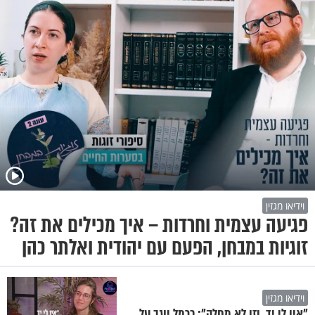
וידיאו מגזין
פגיעה עצמית וחרדות – איך מכילים את זה?
זוגיות במבחן, הפעם עם יהודית ואלתר כהן
וידיאו מגזין
"אין לי יד, וזו לא מחלה": כרמל יוגב על