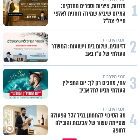
1
מזוזות, ציציות וספרים מחזקים:
המיזם שיביא שמירה רוחנית לאלפי
חיילי צה"ל
2
תכני הידברות
לזיווגים, שלום בית וישועות: המשדר
העולמי של ט"ו באב
3
תכני הידברות
אחי, מחכים רק לך: יום התפילין
העולמי מגיע לתל אביב
תכני הידברות
4
מה הסיכוי להתחתן בגיל 37? הפעולה
שסיימה עשור של אכזבות והובילה
לחופה
פותחים פתח קטן - ומקבלים עול