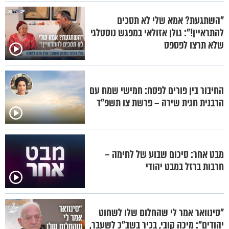
"השתגעת? אמא שלי לא תסכים
להתראיין!": גולן אזולאי במפגש נוסטלגי
שלא תרצו לפספס
החיבור בין פורים לפסח: חמישי שמח עם
הרבנית חגית שירה – פרשת צו תשפ"ד
מבט אחר: סיכום שבוע של לחימה –
חרבות ברזל במבט יהודי
"סינוואר אמר לי שהחלום שלו לשחוט
יהודים": מיכה קובי, בכיר בשב"כ לשעבר,