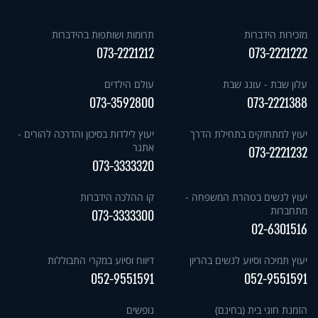
מזכירות הידברות
תרומות ושותפות בהידברות
073-2221212
073-2221222
עלון שבת - עונג שבת
עולם הילדים
073-3592800
073-2221388
יעוץ למתחזקים בתחילת הדרך
יעוץ לילדות בסיכון והדרכה להורים -
אתגר
073-2221232
073-3333320
יעוץ לנשים בטהרת המשפחה -
קו ההלכה הידברות
מתחברות
073-3333300
02-6301516
יעוץ תמיכה וסיוע לנשים בהריון
דיווח וסיוע במקרי התבוללות
052-9551591
052-9551591
הזמנת חוגי בית (בחינם)
נופשים