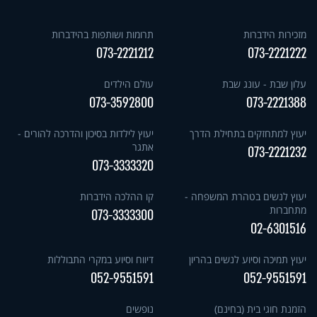
מזכירות הידברות
תרומות ושותפות בהידברות
073-2221212
073-2221222
עלון שבת - עונג שבת
עולם הילדים
073-3592800
073-2221388
יעוץ למתחזקים בתחילת הדרך
יעוץ לילדות בסיכון והדרכה להורים -
אתגר
073-2221232
073-3333320
יעוץ לנשים בטהרת המשפחה -
קו ההלכה הידברות
מתחברות
073-3333300
02-6301516
יעוץ תמיכה וסיוע לנשים בהריון
דיווח וסיוע במקרי התבוללות
052-9551591
052-9551591
הזמנת חוגי בית (בחינם)
נופשים