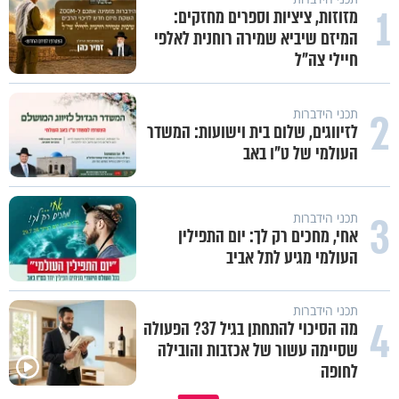
1
מזוזות, ציציות וספרים מחזקים:
המיזם שיביא שמירה רוחנית לאלפי
חיילי צה"ל
2
תכני הידברות
לזיווגים, שלום בית וישועות: המשדר
העולמי של ט"ו באב
3
תכני הידברות
אחי, מחכים רק לך: יום התפילין
העולמי מגיע לתל אביב
תכני הידברות
4
מה הסיכוי להתחתן בגיל 37? הפעולה
שסיימה עשור של אכזבות והובילה
לחופה
השכבה הקפואה ששומרת עלינו