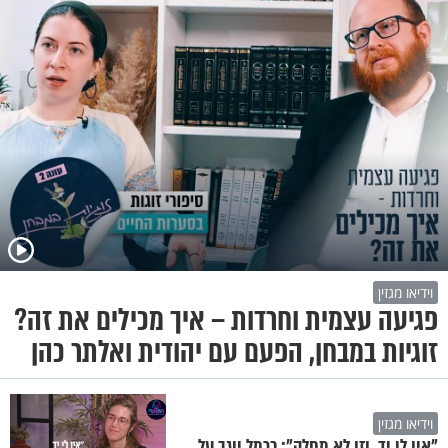
וידיאו מגזין
פגיעה עצמית וחרדות – איך מכילים את זה?
זוגיות במבחן, הפעם עם יהודית ואלתר כהן
וידיאו מגזין
"אין לי יד, וזו לא מחלה": כרמל יוגב על