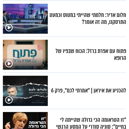
חלום אדיר: חלמתי שהייתי במטוס וכמעט
התרסקנו, מה זה אומר?
פתוח עם אפרת ברזל: הכוח שבפיו של
הרופא
להכניע את איראן | "אמרתי לכם", פרק 6
"זו הטראומה הכי גדולה שהייתה לי
בחיים": סוניה סודרי על המסע הרגשי