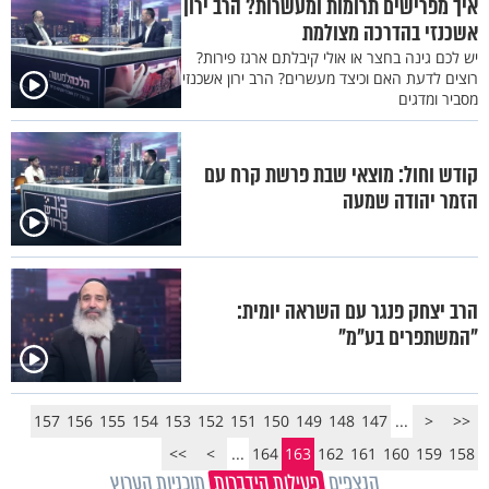
איך מפרישים תרומות ומעשרות? הרב ירון
אשכנזי בהדרכה מצולמת
יש לכם גינה בחצר או אולי קיבלתם ארגז פירות?
רוצים לדעת האם וכיצד מעשרים? הרב ירון אשכנזי
מסביר ומדגים
קודש וחול: מוצאי שבת פרשת קרח עם
הזמר יהודה שמעה
הרב יצחק פנגר עם השראה יומית:
"המשתפרים בע"מ"
157
156
155
154
153
152
151
150
149
148
147
...
<
<<
>>
>
...
164
163
162
161
160
159
158
הנצפים
פעילות הידברות
תוכניות הערוץ