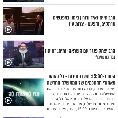
הרב חיים זאיד ודורון ביטון במפגשים
מרתקים, והפעם - צרות עין
הרב יצחק פנגר עם השראה יומית: "חיסון
נגד נחשים"
היום ב-15:00: משדר חירום - כל האמת
מאחורי ההסכמים של הממשלה החדשה
נישואי תערובת, הכרה בתנועה הרפורמית – זאת
הממשלה החדשה שהכריזה מלחמת חורמה
ביהדות ובתורת ישראל. הצטרפו אלינו למשדר
חירום מיוחד מירושלים, עם הרבנים, הפרשנויות
והחשיפות – היום ב-15:00, בערוץ ואתר הידברות