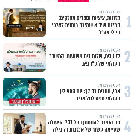
תכני הידברות
1
מזוזות, ציציות וספרים מחזקים:
המיזם שיביא שמירה רוחנית לאלפי
חיילי צה"ל
2
תכני הידברות
לזיווגים, שלום בית וישועות: המשדר
העולמי של ט"ו באב
3
תכני הידברות
אחי, מחכים רק לך: יום התפילין
העולמי מגיע לתל אביב
תכני הידברות
4
מה הסיכוי להתחתן בגיל 37? הפעולה
שסיימה עשור של אכזבות והובילה