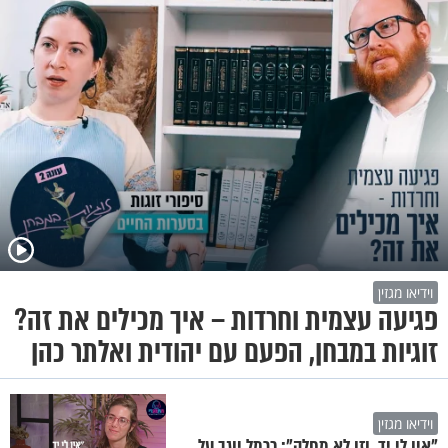
וידיאו מגזין
פגיעה עצמית וחרדות – איך מכילים את זה?
זוגיות במבחן, הפעם עם יהודית ואלתר כהן
וידיאו מגזין
"אין לי יד, וזו לא מחלה": כרמל יוגב על